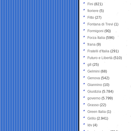
Fini
(821)
fioriere
(5)
Fitto
(27)
Fontana di Trevi
(1)
Formigoni
(90)
Forza Italia
(596)
frana
(9)
Fratelli d'Italia
(291)
Futuro e Libertà
(510)
g8
(25)
Gelmini
(68)
Genova
(542)
Giannino
(10)
Giustizia
(5.784)
governo
(5.799)
Grasso
(22)
Green Italia
(1)
Grillo
(2.941)
Idv
(4)