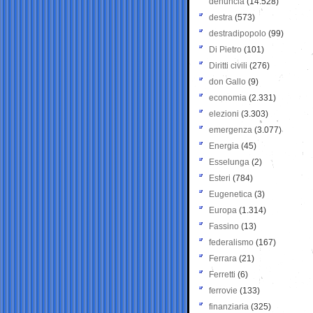
denuncia
(14.528)
destra
(573)
destradipopolo
(99)
Di Pietro
(101)
Diritti civili
(276)
don Gallo
(9)
economia
(2.331)
elezioni
(3.303)
emergenza
(3.077)
Energia
(45)
Esselunga
(2)
Esteri
(784)
Eugenetica
(3)
Europa
(1.314)
Fassino
(13)
federalismo
(167)
Ferrara
(21)
Ferretti
(6)
ferrovie
(133)
finanziaria
(325)