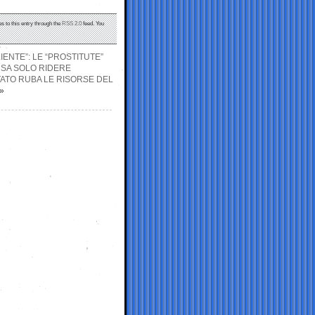
s to this entry through the
RSS 2.0
feed. You
LIENTE”: LE “PROSTITUTE”
 SA SOLO RIDERE
TATO RUBA LE RISORSE DEL
»