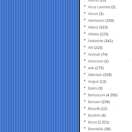
Aborto
(20)
Acca Larentia
(2)
Alcool
(3)
Alemanno
(150)
Alfano
(315)
Alitalia
(123)
Ambiente
(341)
AN
(210)
Animali
(74)
Arancioni
(2)
arte
(175)
Attentato
(329)
Auguri
(13)
Batini
(3)
Berlusconi
(4.295)
Bersani
(234)
Biasotti
(12)
Boldrini
(4)
Bossi
(1.221)
Brambilla
(38)