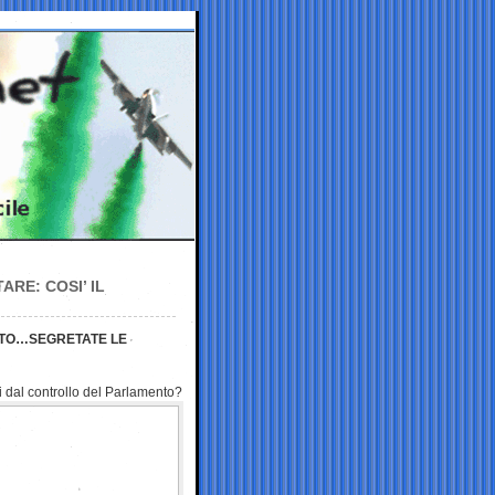
ARE: COSI’ IL
VOTO…SEGRETATE LE
ri dal controllo del Parlamento?