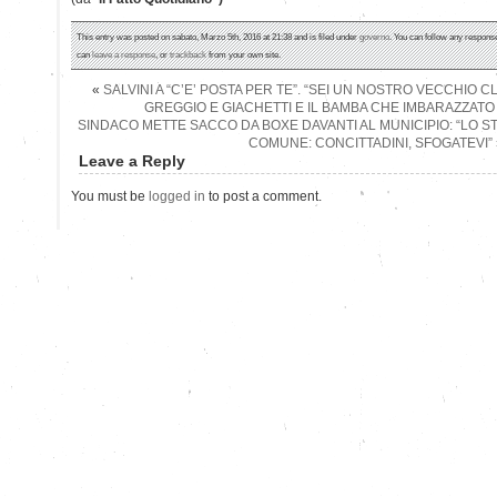
This entry was posted on sabato, Marzo 5th, 2016 at 21:38 and is filed under
governo
. You can follow any response
can
leave a response
, or
trackback
from your own site.
«
SALVINI A “C’E’ POSTA PER TE”. “SEI UN NOSTRO VECCHIO C
GREGGIO E GIACHETTI E IL BAMBA CHE IMBARAZZATO
SINDACO METTE SACCO DA BOXE DAVANTI AL MUNICIPIO: “LO S
COMUNE: CONCITTADINI, SFOGATEVI”
Leave a Reply
You must be
logged in
to post a comment.