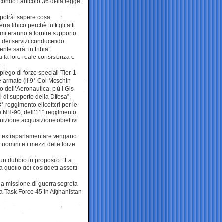
ondo l’articolo 36 della legge
n potrà sapere cosa
a libico perchè tutti gli atti
imiteranno a fornire supporto
e dei servizi conducendo
nte sarà in Libia”.
a la loro reale consistenza e
iego di forze speciali Tier-1
rze armate (il 9° Col Moschin
o dell’Aeronautica, più i Gis
i di supporto della Difesa”,
3° reggimento elicotteri per le
 e NH-90, dell’11° reggimento
nizione acquisizione obiettivi
à extraparlamentare vengano
 uomini e i mezzi delle forze
un dubbio in proposito: “La
 quello dei cosiddetti assetti
na missione di guerra segreta
la Task Force 45 in Afghanistan