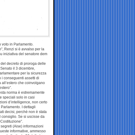
n voto in Parlamento.
”, Renzi si è avvalso per la
su iniziativa del senatore dem
 del decreto di proroga delle
 Senato il 3 dicembre,
parlamentare per la sicurezza
 i conseguenti assetti di
za all’estero che coinvolgano
estero”.
uesta norma è estremamente
e speciali solo in casi
zioni d’intelligence, non certo
 Parlamento. I dettagli
ati decisi, perchè non è stata
 consiglio. Se si uscisse da
 Costituzione”.
 segreti (Aise) informazioni
 queste informative, ammesso