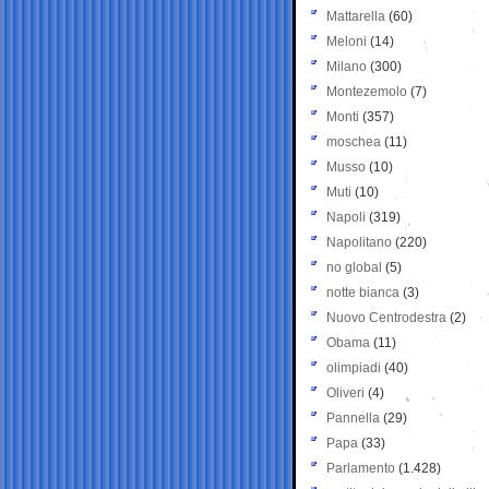
Mattarella
(60)
Meloni
(14)
Milano
(300)
Montezemolo
(7)
Monti
(357)
moschea
(11)
Musso
(10)
Muti
(10)
Napoli
(319)
Napolitano
(220)
no global
(5)
notte bianca
(3)
Nuovo Centrodestra
(2)
Obama
(11)
olimpiadi
(40)
Oliveri
(4)
Pannella
(29)
Papa
(33)
Parlamento
(1.428)