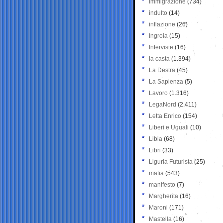
Immigrazione
(734)
indulto
(14)
inflazione
(26)
Ingroia
(15)
Interviste
(16)
la casta
(1.394)
La Destra
(45)
La Sapienza
(5)
Lavoro
(1.316)
LegaNord
(2.411)
Letta Enrico
(154)
Liberi e Uguali
(10)
Libia
(68)
Libri
(33)
Liguria Futurista
(25)
mafia
(543)
manifesto
(7)
Margherita
(16)
Maroni
(171)
Mastella
(16)