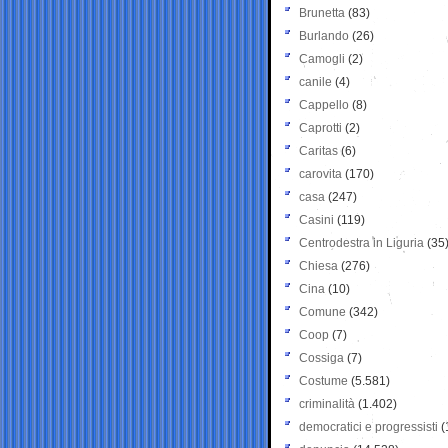
Brunetta
(83)
Burlando
(26)
Camogli
(2)
canile
(4)
Cappello
(8)
Caprotti
(2)
Caritas
(6)
carovita
(170)
casa
(247)
Casini
(119)
Centrodestra in Liguria
(35
Chiesa
(276)
Cina
(10)
Comune
(342)
Coop
(7)
Cossiga
(7)
Costume
(5.581)
criminalità
(1.402)
democratici e progressisti
(