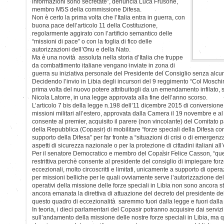
informazioni sono secretate”, denuncia Luca Frusone,
membro M5S della commissione Difesa.
Non è certo la prima volta che l’Italia entra in guerra, con
buona pace dell’articolo 11 della Costituzione,
regolarmente aggirato con l’artificio semantico delle
“missioni di pace” o con la foglia di fico delle
autorizzazioni dell’Onu e della Nato.
Ma è una novità assoluta nella storia d’Italia che truppe
da combattimento italiane vengano inviate in zona di
guerra su iniziativa personale del Presidente del Consiglio senza alcu
Decidendo l’invio in Libia degli incursori del 9 reggimento “Col Moschin
prima volta del nuovo potere attribuitogli da un emendamento infilato, 
Nicola Latorre, in una legge approvata alla fine dell’anno scorso.
L’articolo 7 bis della legge n.198 dell’11 dicembre 2015 di conversione
missioni militari all’estero, approvata dalla Camera il 19 novembre e al
consente al premier, acquisito il parere (non vincolante) del Comitato 
della Repubblica (Copasir) di mobilitare “forze speciali della Difesa con
supporto della Difesa” per far fronte a “situazioni di crisi o di emergen
aspetti di sicurezza nazionale o per la protezione di cittadini italiani all’
Per il senatore Democratico e membro del Copasir Felice Casson, “q
restrittiva perchè consente al presidente del consiglio di impiegare forz
eccezionali, molto circoscritti e limitati, unicamente a supporto di opera
per missioni belliche per le quali ovviamente serve l’autorizzazione del
operativi della missione delle forze speciali in Libia non sono ancora st
ancora emanata la direttiva di attuazione del decreto del presidente del
questo quadro di eccezionalità saremmo fuori dalla legge e fuori dalla
In teoria, i dieci parlamentari del Copasir potranno acquisire dai servizi
sull’andamento della missione delle nostre forze speciali in Libia, ma