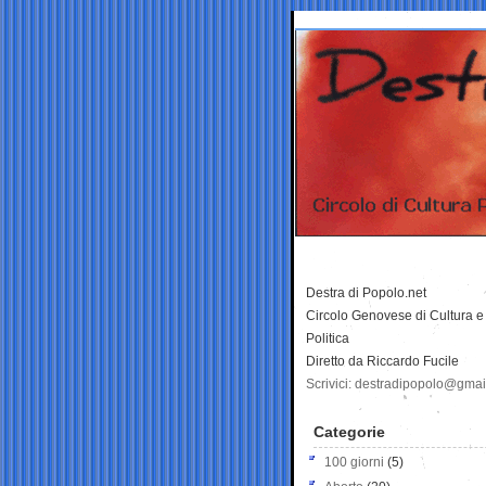
Destra di Popolo.net
Circolo Genovese di Cultura e
Politica
Diretto da Riccardo Fucile
Scrivici: destradipopolo@gma
Categorie
100 giorni
(5)