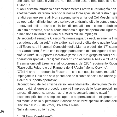
che siano complete e veritiere, non potranno essere rese pubbliche sec
124/2007.
“Con il sistema introdotto dall’emendamento Latorre il Parlamento no
effettivamente staranno facendo le nostre forze speciali nel teatro di guerr
relativi verrano secretati. Non sapremo se le unità del Col Moschin si l
ad operazioni di intelligence o se invece andranno oltre le competenz
operazioni antiterrorismo e missioni di combattimento, come probabilme
Un altro problema, oltre al reale mandato di queste operazioni, riguard
dimensione in termini di uomini e mezzi militari impiegati.
Se secondo il senatore Casson “la norma riguarda esclusivamente l’imp
escludendo altri assetti”, vale a dire i soli corpi d’èlite delle quattro fo
dell’Esercito, gli incursori Comsubin della Marina e quelli del 17° storm
dei Carabinieri), è vero che la legge parla anche di “conseguenti assett
cioè le Unità di Supporto Operativo (forze Tier-2 in gergo militare) del 
operazioni speciali (Reos) “Aldevaran”, con elicotteri AB-412 e CH-47
)
Trasmissioni dell’Esercito e, all’occorrenza, del 185° reggimento Ricog
(Rao) della Folgore e dei Rangers del 4 º Alpini “Monte Cervino”.
“C’è il rischio — denuncia Frusone — che con questa nuova modalit
impiegate in Libia non solo poche decine di forze speciali ma anche gli
Tier-2 di supporto operativo”.
Secondo fonti del Pd critiche verso l’emendamento Latorre, non c’è alc
vera novità di questa procedura non è l’impiego delle forze speciali, ma
terrestri di supporto, terrestri, aerei e se necessario anche navali”.
Insomma, più che un semplice supporto a operazioni di intelligence, u
sul modello della “Operazione Sarissa” delle forze speciali italiane del
lanciata nel 2006 da Prodi, D’Alema e Parisi.
Nulla di nuovo sotto il sole.
19)
(da “
il Fatto Quotidiano”)