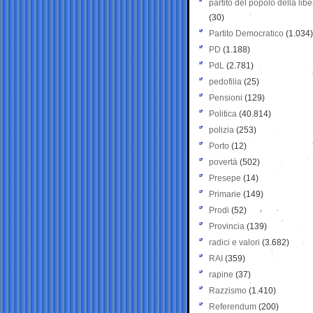
partito del popolo della libe
(30)
Partito Democratico
(1.034)
PD
(1.188)
PdL
(2.781)
pedofilia
(25)
Pensioni
(129)
Politica
(40.814)
polizia
(253)
Porto
(12)
povertà
(502)
Presepe
(14)
Primarie
(149)
Prodi
(52)
Provincia
(139)
radici e valori
(3.682)
RAI
(359)
rapine
(37)
Razzismo
(1.410)
Referendum
(200)