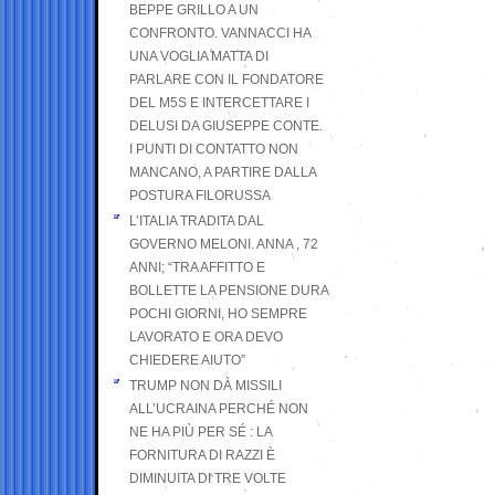
BEPPE GRILLO A UN
CONFRONTO. VANNACCI HA
UNA VOGLIA MATTA DI
PARLARE CON IL FONDATORE
DEL M5S E INTERCETTARE I
DELUSI DA GIUSEPPE CONTE.
I PUNTI DI CONTATTO NON
MANCANO, A PARTIRE DALLA
POSTURA FILORUSSA
L’ITALIA TRADITA DAL
GOVERNO MELONI. ANNA , 72
ANNI; “TRA AFFITTO E
BOLLETTE LA PENSIONE DURA
POCHI GIORNI, HO SEMPRE
LAVORATO E ORA DEVO
CHIEDERE AIUTO”
TRUMP NON DÀ MISSILI
ALL’UCRAINA PERCHÉ NON
NE HA PIÙ PER SÉ : LA
FORNITURA DI RAZZI È
DIMINUITA DI TRE VOLTE