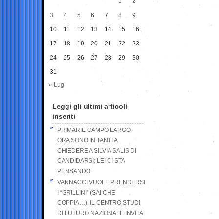
1
2
3
4
5
6
7
8
9
10
11
12
13
14
15
16
17
18
19
20
21
22
23
24
25
26
27
28
29
30
31
« Lug
Leggi gli ultimi articoli
inseriti
PRIMARIE CAMPO LARGO,
ORA SONO IN TANTI A
CHIEDERE A SILVIA SALIS DI
CANDIDARSI: LEI CI STA
PENSANDO
VANNACCI VUOLE PRENDERSI
I “GRILLINI” (SAI CHE
COPPIA…). IL CENTRO STUDI
DI FUTURO NAZIONALE INVITA