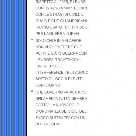
RISPETTO AL 2025, E I RUSSI
CONTINUANO A MARTELLARE
CON LE STRAGI DI CIVILI. IL
GUAIO È CHE GLI AMERICANI
HANNO USATO TUTTI I MISSILI
PER LA GUERRA IN IRAN
SOLO CHI È IN MALAFEDE
NON VUOLE VEDERE CHE
PUTIN È GIÀ IN GUERRA CON
L’EUROPA: TRA ATTACCHI
IBRIDI, TROLL E
INTERFERENZE, I BLITZ SONO
SOTTO GLI OCCHI DI TUTTI
OGNI GIORNO
CHE GOVERNO PATACCA. “SI
SFILAMENTA TUTTA, SEMBRA
CARTA”. LA NUOVA POLO
D’ORDINANZA DEI VIGILI DEL
FUOCO SI STRAPPA CON UN
PO’ D’ACQUA