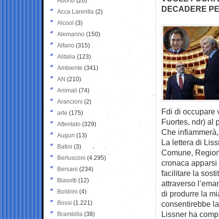
Aborto
(20)
DECADERE PER 
Acca Larentia
(2)
Alcool
(3)
Alemanno
(150)
Alfano
(315)
Alitalia
(123)
Ambiente
(341)
AN
(210)
Animali
(74)
Arancioni
(2)
Fdi di occupare 
arte
(175)
Fuortes, ndr) al
Attentato
(329)
Che infiammerà, o
Auguri
(13)
La lettera di Lis
Batini
(3)
Comune, Regione e
Berlusconi
(4.295)
cronaca apparsi s
Bersani
(234)
facilitare la sos
Biasotti
(12)
attraverso l’ema
Boldrini
(4)
di produrre la mi
Bossi
(1.221)
consentirebbe la 
Lissner ha compi
Brambilla
(38)