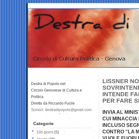
LISSNER NO
Destra di Popolo.net
SOVRINTEN
Circolo Genovese di Cultura e
INTENDE FA
Politica
PER FARE S
Diretto da Riccardo Fucile
Scrivici: destradipopolo@gmail.com
INVIA AL MIN
CUI MINACCIA 
Categorie
INCLUSO SEG
CONTRO “LA M
100 giorni
(5)
VUOLE FUORI 