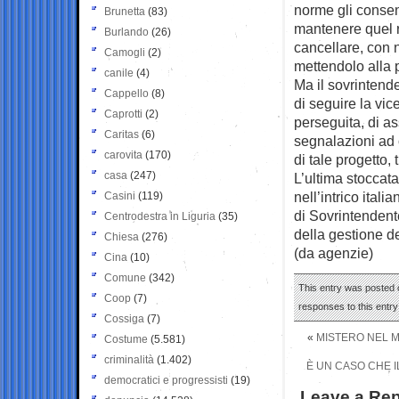
norme gli consent
Brunetta
(83)
mantenere quel r
Burlando
(26)
cancellare, con n
Camogli
(2)
mettendolo alla 
canile
(4)
Ma il sovrintend
Cappello
(8)
di seguire la vic
Caprotti
(2)
perseguita, di as
Caritas
(6)
segnalazioni ad 
carovita
(170)
di tale progetto, 
casa
(247)
L’ultima stoccat
nell’intrico ital
Casini
(119)
di Sovrintendent
Centrodestra in Liguria
(35)
della gestione de
Chiesa
(276)
(da agenzie)
Cina
(10)
Comune
(342)
This entry was posted o
Coop
(7)
responses to this entr
Cossiga
(7)
«
MISTERO NEL M
Costume
(5.581)
criminalità
(1.402)
È UN CASO CHE I
democratici e progressisti
(19)
Leave a Rep