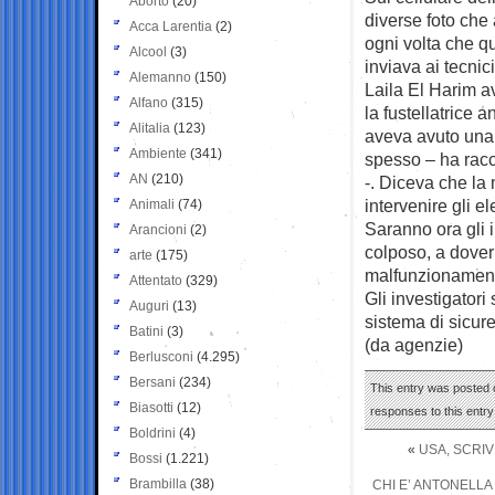
Aborto
(20)
diverse foto che
Acca Larentia
(2)
ogni volta che q
Alcool
(3)
inviava ai tecnic
Alemanno
(150)
Laila El Harim a
Alfano
(315)
la fustellatrice
Alitalia
(123)
aveva avuto una
Ambiente
(341)
spesso – ha rac
AN
(210)
-. Diceva che l
intervenire gli elet
Animali
(74)
Saranno ora gli 
Arancioni
(2)
colposo, a dover 
arte
(175)
malfunzionament
Attentato
(329)
Gli investigatori
Auguri
(13)
sistema di sicur
Batini
(3)
(da agenzie)
Berlusconi
(4.295)
Bersani
(234)
This entry was posted o
Biasotti
(12)
responses to this entr
Boldrini
(4)
«
USA, SCRI
Bossi
(1.221)
Brambilla
(38)
CHI E’ ANTONELLA