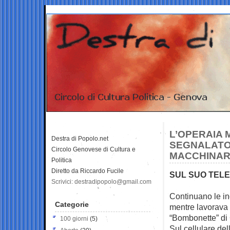
L’OPERAIA
Destra di Popolo.net
SEGNALATO
Circolo Genovese di Cultura e
MACCHINAR
Politica
Diretto da Riccardo Fucile
SUL SUO TELE
Scrivici: destradipopolo@gmail.com
Continuano le in
Categorie
mentre
lavorava 
“Bombonette” di
100 giorni
(5)
Sul cellulare de