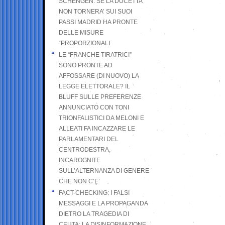
SCHENGEN. SE LA DUCETTA
NON TORNERA’ SUI SUOI
PASSI MADRID HA PRONTE
DELLE MISURE
“PROPORZIONALI
LE “FRANCHE TIRATRICI”
SONO PRONTE AD
AFFOSSARE (DI NUOVO) LA
LEGGE ELETTORALE? IL
BLUFF SULLE PREFERENZE
ANNUNCIATO CON TONI
TRIONFALISTICI DA MELONI E
ALLEATI FA INCAZZARE LE
PARLAMENTARI DEL
CENTRODESTRA,
INCAROGNITE
SULL’ALTERNANZA DI GENERE
CHE NON C’E’
FACT-CHECKING: I FALSI
MESSAGGI E LA PROPAGANDA
DIETRO LA TRAGEDIA DI
CEUTA: LA DISINFORMAZIONE