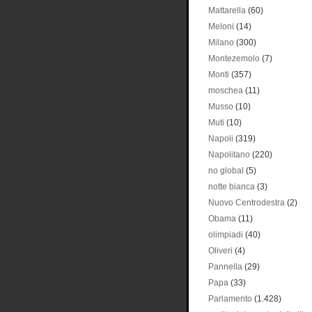
Mattarella
(60)
Meloni
(14)
Milano
(300)
Montezemolo
(7)
Monti
(357)
moschea
(11)
Musso
(10)
Muti
(10)
Napoli
(319)
Napolitano
(220)
no global
(5)
notte bianca
(3)
Nuovo Centrodestra
(2)
Obama
(11)
olimpiadi
(40)
Oliveri
(4)
Pannella
(29)
Papa
(33)
Parlamento
(1.428)