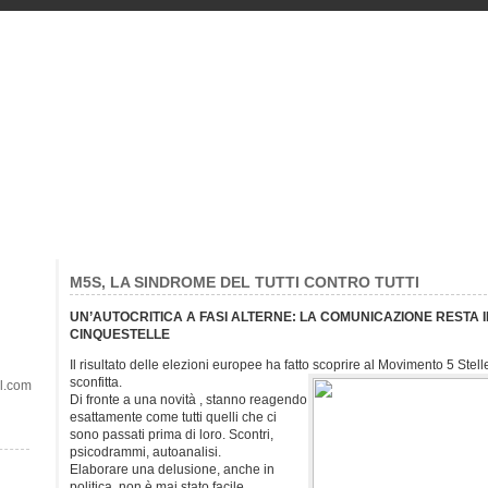
M5S, LA SINDROME DEL TUTTI CONTRO TUTTI
UN’AUTOCRITICA A FASI ALTERNE: LA COMUNICAZIONE RESTA I
CINQUESTELLE
Il risultato delle elezioni europee ha fatto scoprire al Movimento 5 St
sconfitta.
il.com
Di fronte a una novità , stanno reagendo
esattamente come tutti quelli che ci
sono passati prima di loro. Scontri,
psicodrammi, autoanalisi.
Elaborare una delusione, anche in
politica, non è mai stato facile.