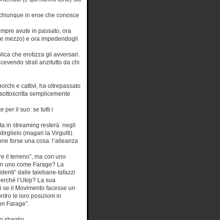
o chiunque in eroe che conosce
empre avute in passato, ora
 e mezzo) e ora impedendogli
ca che erotizza gli avversari.
evendo strali anzitutto da chi
porchi e cattivi, ha oltrepassato
a sottoscritta semplicemente
er il suo: se tutti i
ita in streaming resterà negli
rglielo (magari la Virgulti).
ranne forse una cosa: l’alleanza
e il terreno”, ma con uno
con uno come Farage? La
identi” dalle talebane-tafazzi
perchè l’Ukip? La sua
oi se il Movimento facesse un
ntro le loro posizioni in
on Farage”.
o sbaglio.