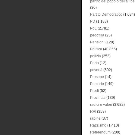
partito del popolo della libe
(30)
Partito Democratico
(1.034)
PD
(1.188)
PdL
(2.781)
pedofilia
(25)
Pensioni
(129)
Politica
(40.855)
polizia
(253)
Porto
(12)
povertà
(502)
Presepe
(14)
Primarie
(149)
Prodi
(52)
Provincia
(139)
radici e valori
(3.682)
RAI
(359)
rapine
(37)
Razzismo
(1.410)
Referendum
(200)