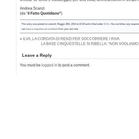
Andrea Scanzi
(da “
il Fatto Quotidiano”
)
This entry was posted on venerdì, Maggio 30th, 2014 at 22:34 and is filed under
Grillo
. You can follow any respons
can
leave a response
, or
trackback
from your own site.
«
ILVA, LA CORDATA DI RENZI PER SOCCORRERE I RIVA
LA BASE CINQUESTELLE SI RIBELLA: “NON VOGLIAMO
Leave a Reply
You must be
logged in
to post a comment.