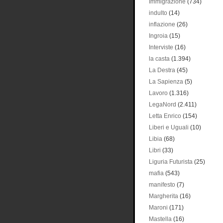
Immigrazione
(734)
indulto
(14)
inflazione
(26)
Ingroia
(15)
Interviste
(16)
la casta
(1.394)
La Destra
(45)
La Sapienza
(5)
Lavoro
(1.316)
LegaNord
(2.411)
Letta Enrico
(154)
Liberi e Uguali
(10)
Libia
(68)
Libri
(33)
Liguria Futurista
(25)
mafia
(543)
manifesto
(7)
Margherita
(16)
Maroni
(171)
Mastella
(16)