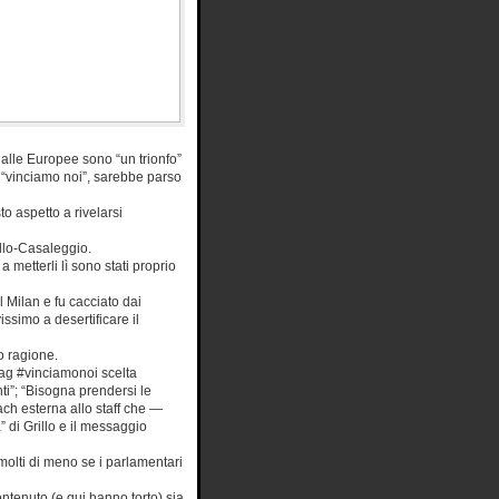
ti alle Europee sono “un trionfo”
“vinciamo noi”, sarebbe parso
o aspetto a rivelarsi
illo-Casaleggio.
 metterli lì sono stati proprio
 Milan e fu cacciato dai
ssimo a desertificare il
o ragione.
tag #vinciamonoi scelta
ti”; “Bisogna prendersi le
oach esterna allo staff che —
” di Grillo e il messaggio
molti di meno se i parlamentari
ntenuto (e qui hanno torto) sia