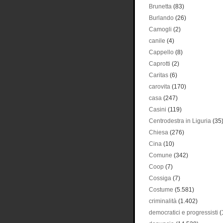
Brunetta
(83)
Burlando
(26)
Camogli
(2)
canile
(4)
Cappello
(8)
Caprotti
(2)
Caritas
(6)
carovita
(170)
casa
(247)
Casini
(119)
Centrodestra in Liguria
(35
Chiesa
(276)
Cina
(10)
Comune
(342)
Coop
(7)
Cossiga
(7)
Costume
(5.581)
criminalità
(1.402)
democratici e progressisti
(