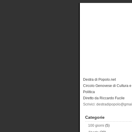
Destra di Popolo.net
Circolo Genovese di Cultura e
Politica
Diretto da Riccardo Fucile
Scrivici: destradipopolo@gma
Categorie
100 giorni
(5)