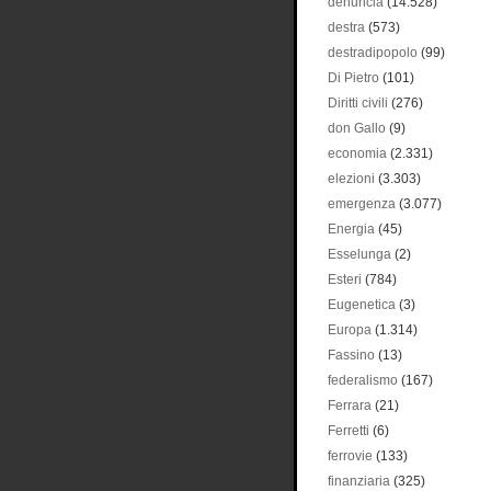
denuncia
(14.528)
destra
(573)
destradipopolo
(99)
Di Pietro
(101)
Diritti civili
(276)
don Gallo
(9)
economia
(2.331)
elezioni
(3.303)
emergenza
(3.077)
Energia
(45)
Esselunga
(2)
Esteri
(784)
Eugenetica
(3)
Europa
(1.314)
Fassino
(13)
federalismo
(167)
Ferrara
(21)
Ferretti
(6)
ferrovie
(133)
finanziaria
(325)