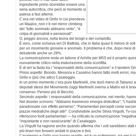
Ingrediente primo dovrebbe essere una
seria autocritica, che però al momento si
palesa a fasi alterne.
C’era nel video di Grillo in cui prendeva
un Maalox, non c’è nel mirror climbing
del “tutto sommato abbiamo vinto”, “è
colpa di giornalisti e pensionati”.
O, peggio ancora, nella teoria dei brogli e del complotto.
È vero, come scriveva ieri Di Battista, che in Italia quasi 6 milioni di vo
per un movimento giovane e anomalo. Il problema è che, dopo mesi di 
deludente anche un 28%.
La comunicazione resta un tallone d’Achille per M5S ed è proprio quest
nuovamente critico nella elaborazione della sconfitta.
È di ieri la faida tra i “responsabili della comunicazione” e il tandem Gr
Primo aspetto: Biondo, Messora e Casalino hanno fatto molti errori, ma a
Grillo e (più che altro) Casaleggio.
In un primo momento c’era pure Martinelli, che durò meno di Tabarez al
deputati stessi del Movimento (oggi Martinelli sverna a Matrix ed è bravi
consenso. Persino più di Becchi).
Secondo aspetto: i responsabili della comunicazione, nel merito, hann
Nel dossier scrivono: “Abbiamo trasmesso energia distruttiva”; “L’hash
paradossale con effetto perverso”; “Parlamentari percepiti come saccen
piazze mediatiche degli altri”. Condivisibile anche Silvia Virgulti, Tv-c
riferiscono fonti parlamentari — ha criticato la comunicazione “negativa
“inquietante e non rassicurante” di Casaleggio.
La Virgulti ha ragione anche quando afferma che i voti sarebbero stati 
più bravi non fossero andati in piazze e tivù.
Casaleggio e Grillo non hanno gradito, ed è un eufemismo, sia per il co