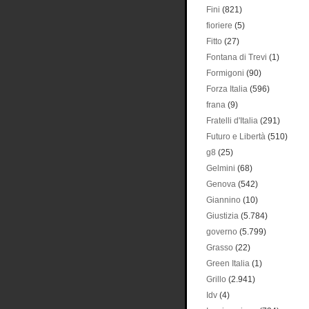
Fini
(821)
fioriere
(5)
Fitto
(27)
Fontana di Trevi
(1)
Formigoni
(90)
Forza Italia
(596)
frana
(9)
Fratelli d'Italia
(291)
Futuro e Libertà
(510)
g8
(25)
Gelmini
(68)
Genova
(542)
Giannino
(10)
Giustizia
(5.784)
governo
(5.799)
Grasso
(22)
Green Italia
(1)
Grillo
(2.941)
Idv
(4)