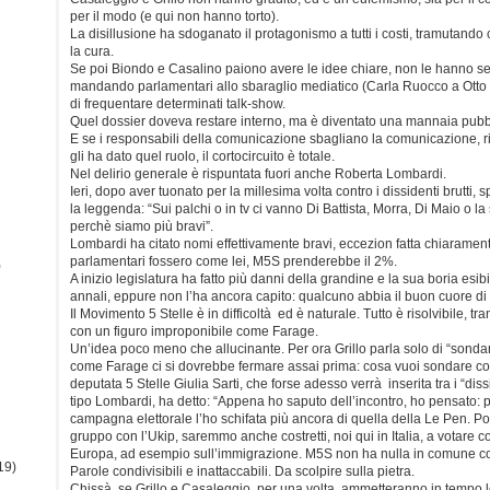
per il modo (e qui non hanno torto).
La disillusione ha sdoganato il protagonismo a tutti i costi, tramutand
la cura.
Se poi Biondo e Casalino paiono avere le idee chiare, non le hanno s
mandando parlamentari allo sbaraglio mediatico (Carla Ruocco a Otto
di frequentare determinati talk-show.
Quel dossier doveva restare interno, ma è diventato una mannaia pubbli
E se i responsabili della comunicazione sbagliano la comunicazione, ric
gli ha dato quel ruolo, il cortocircuito è totale.
Nel delirio generale è rispuntata fuori anche Roberta Lombardi.
Ieri, dopo aver tuonato per la millesima volta contro i dissidenti brutti, s
la leggenda: “Sui palchi o in tv ci vanno Di Battista, Morra, Di Maio o l
perchè siamo più bravi”.
Lombardi ha citato nomi effettivamente bravi, eccezion fatta chiaramente p
parlamentari fossero come lei, M5S prenderebbe il 2%.
)
A inizio legislatura ha fatto più danni della grandine e la sua boria esib
annali, eppure non l’ha ancora capito: qualcuno abbia il buon cuore di di
Il Movimento 5 Stelle è in difficoltà ed è naturale. Tutto è risolvibile, t
con un figuro improponibile come Farage.
Un’idea poco meno che allucinante. Per ora Grillo parla solo di “sondar
come Farage ci si dovrebbe fermare assai prima: cosa vuoi sondare 
deputata 5 Stelle Giulia Sarti, che forse adesso verrà inserita tra i “diss
tipo Lombardi, ha detto: “Appena ho saputo dell’incontro, ho pensato: 
campagna elettorale l’ho schifata più ancora di quella della Le Pen. P
gruppo con l’Ukip, saremmo anche costretti, noi qui in Italia, a votare co
Europa, ad esempio sull’immigrazione. M5S non ha nulla in comune c
19)
Parole condivisibili e inattaccabili. Da scolpire sulla pietra.
Chissà se Grillo e Casaleggio, per una volta, ammetteranno in tempo l