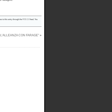
es to this entry through the
RSS 2.0
feed. You
 L’ALLEANZA CON FARAGE”
»