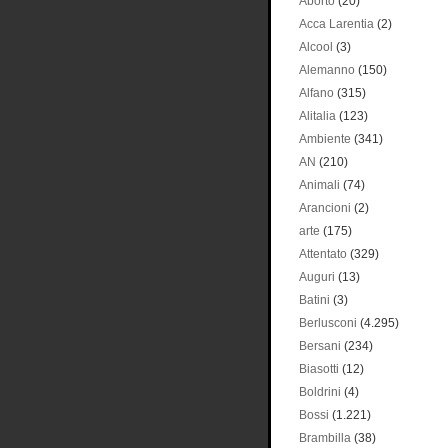
Aborto
(20)
Acca Larentia
(2)
Alcool
(3)
Alemanno
(150)
Alfano
(315)
Alitalia
(123)
Ambiente
(341)
AN
(210)
Animali
(74)
Arancioni
(2)
arte
(175)
Attentato
(329)
Auguri
(13)
Batini
(3)
Berlusconi
(4.295)
Bersani
(234)
Biasotti
(12)
Boldrini
(4)
Bossi
(1.221)
Brambilla
(38)