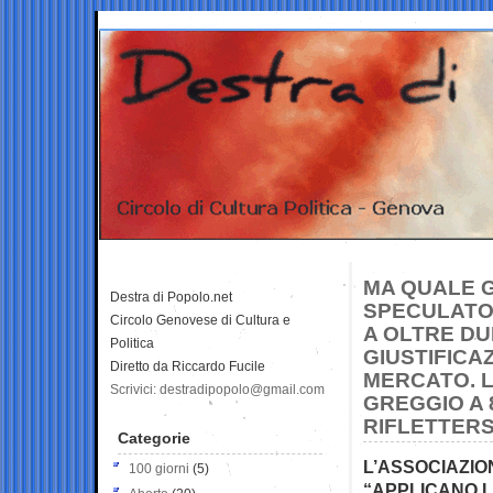
MA QUALE G
Destra di Popolo.net
SPECULATOR
Circolo Genovese di Cultura e
A OLTRE DU
Politica
GIUSTIFICA
Diretto da Riccardo Fucile
MERCATO. L
Scrivici: destradipopolo@gmail.com
GREGGIO A 
RIFLETTERS
Categorie
L’ASSOCIAZIO
100 giorni
(5)
“APPLICANO L