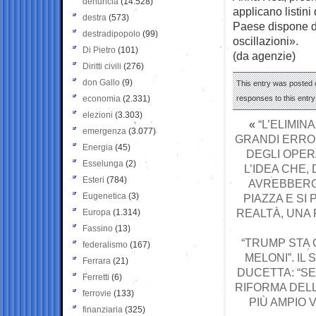
denuncia
(14.528)
applicano listini
destra
(573)
Paese dispone d
destradipopolo
(99)
oscillazioni».
Di Pietro
(101)
(da agenzie)
Diritti civili
(276)
don Gallo
(9)
This entry was posted o
economia
(2.331)
responses to this entr
elezioni
(3.303)
«
“L’ELIMIN
emergenza
(3.077)
GRANDI ERROR
Energia
(45)
DEGLI OPERA
Esselunga
(2)
L’IDEA CHE,
Esteri
(784)
AVREBBERO
Eugenetica
(3)
PIAZZA E SI
REALTÀ, UNA
Europa
(1.314)
Fassino
(13)
“TRUMP STA 
federalismo
(167)
MELONI”. IL 
Ferrara
(21)
DUCETTA: “S
Ferretti
(6)
RIFORMA DELL
ferrovie
(133)
PIÙ AMPIO 
finanziaria
(325)