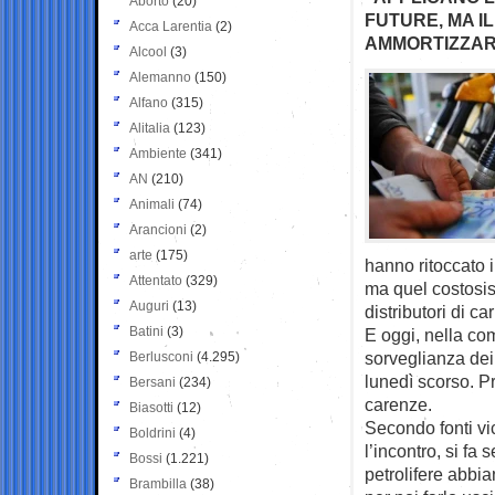
Aborto
(20)
FUTURE, MA I
Acca Larentia
(2)
AMMORTIZZAR
Alcool
(3)
Alemanno
(150)
Alfano
(315)
Alitalia
(123)
Ambiente
(341)
AN
(210)
Animali
(74)
Arancioni
(2)
arte
(175)
hanno ritoccato i 
Attentato
(329)
ma quel costosis
Auguri
(13)
distributori di ca
Batini
(3)
E oggi, nella co
sorveglianza dei 
Berlusconi
(4.295)
lunedì scorso. Pr
Bersani
(234)
carenze.
Biasotti
(12)
Secondo fonti vic
Boldrini
(4)
l’incontro, si f
Bossi
(1.221)
petrolifere abbia
Brambilla
(38)