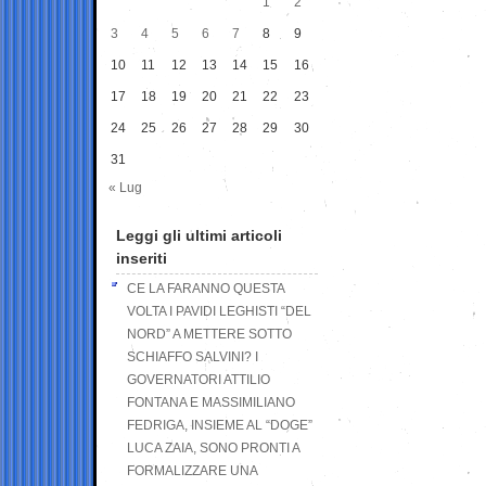
1
2
3
4
5
6
7
8
9
10
11
12
13
14
15
16
17
18
19
20
21
22
23
24
25
26
27
28
29
30
31
« Lug
Leggi gli ultimi articoli
inseriti
CE LA FARANNO QUESTA
VOLTA I PAVIDI LEGHISTI “DEL
NORD” A METTERE SOTTO
SCHIAFFO SALVINI? I
GOVERNATORI ATTILIO
FONTANA E MASSIMILIANO
FEDRIGA, INSIEME AL “DOGE”
LUCA ZAIA, SONO PRONTI A
FORMALIZZARE UNA