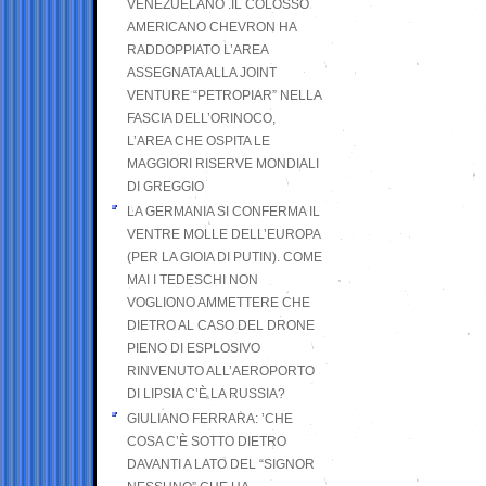
VENEZUELANO .IL COLOSSO
AMERICANO CHEVRON HA
RADDOPPIATO L’AREA
ASSEGNATA ALLA JOINT
VENTURE “PETROPIAR” NELLA
FASCIA DELL’ORINOCO,
L’AREA CHE OSPITA LE
MAGGIORI RISERVE MONDIALI
DI GREGGIO
LA GERMANIA SI CONFERMA IL
VENTRE MOLLE DELL’EUROPA
(PER LA GIOIA DI PUTIN). COME
MAI I TEDESCHI NON
VOGLIONO AMMETTERE CHE
DIETRO AL CASO DEL DRONE
PIENO DI ESPLOSIVO
RINVENUTO ALL’AEROPORTO
DI LIPSIA C’È LA RUSSIA?
GIULIANO FERRARA: ’CHE
COSA C’È SOTTO DIETRO
DAVANTI A LATO DEL “SIGNOR