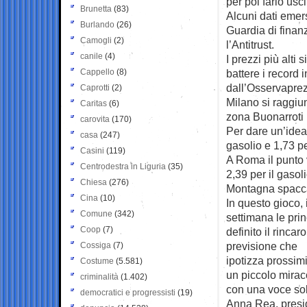
per poi farlo usc
Brunetta
(83)
Alcuni dati emers
Burlando
(26)
Guardia di finan
Camogli
(2)
l’Antitrust.
canile
(4)
I prezzi più alti
Cappello
(8)
battere i record 
dall’Osservaprezz
Caprotti
(2)
Milano si raggiun
Caritas
(6)
zona Buonarroti l
carovita
(170)
Per dare un’idea,
casa
(247)
gasolio e 1,73 p
Casini
(119)
A Roma il punto 
Centrodestra in Liguria
(35)
2,39 per il gasoli
Chiesa
(276)
Montagna spaccata
Cina
(10)
In questo gioco, 
Comune
(342)
settimana le pri
Coop
(7)
definito il rinca
previsione che
Cossiga
(7)
ipotizza prossimi
Costume
(5.581)
un piccolo mirac
criminalità
(1.402)
con una voce so
democratici e progressisti
(19)
Anna Rea, presid