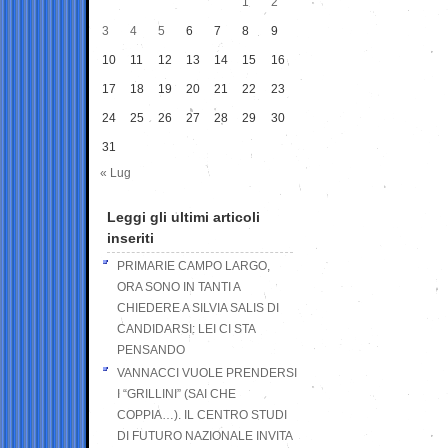
1
2
3
4
5
6
7
8
9
10
11
12
13
14
15
16
17
18
19
20
21
22
23
24
25
26
27
28
29
30
31
« Lug
Leggi gli ultimi articoli
inseriti
PRIMARIE CAMPO LARGO,
ORA SONO IN TANTI A
CHIEDERE A SILVIA SALIS DI
CANDIDARSI: LEI CI STA
PENSANDO
VANNACCI VUOLE PRENDERSI
I “GRILLINI” (SAI CHE
COPPIA…). IL CENTRO STUDI
DI FUTURO NAZIONALE INVITA