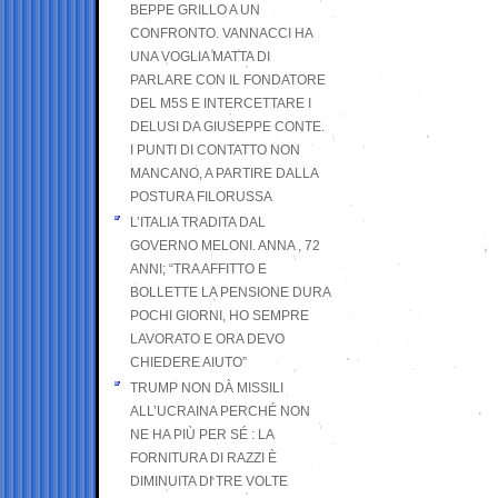
BEPPE GRILLO A UN
CONFRONTO. VANNACCI HA
UNA VOGLIA MATTA DI
PARLARE CON IL FONDATORE
DEL M5S E INTERCETTARE I
DELUSI DA GIUSEPPE CONTE.
I PUNTI DI CONTATTO NON
MANCANO, A PARTIRE DALLA
POSTURA FILORUSSA
L’ITALIA TRADITA DAL
GOVERNO MELONI. ANNA , 72
ANNI; “TRA AFFITTO E
BOLLETTE LA PENSIONE DURA
POCHI GIORNI, HO SEMPRE
LAVORATO E ORA DEVO
CHIEDERE AIUTO”
TRUMP NON DÀ MISSILI
ALL’UCRAINA PERCHÉ NON
NE HA PIÙ PER SÉ : LA
FORNITURA DI RAZZI È
DIMINUITA DI TRE VOLTE