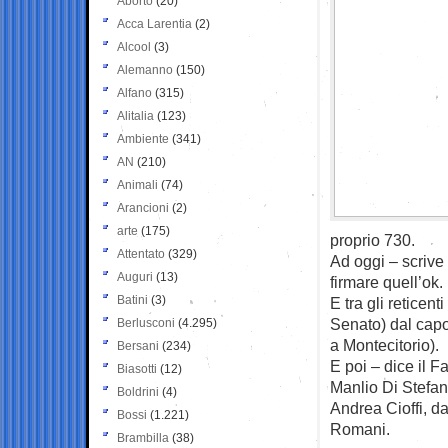
Aborto
(20)
Acca Larentia
(2)
Alcool
(3)
Alemanno
(150)
Alfano
(315)
Alitalia
(123)
Ambiente
(341)
AN
(210)
Animali
(74)
Arancioni
(2)
arte
(175)
proprio 730.
Attentato
(329)
Ad oggi – scrive 
Auguri
(13)
firmare quell’ok.
Batini
(3)
E tra gli reticent
Senato) dal capo
Berlusconi
(4.295)
a Montecitorio).
Bersani
(234)
E poi – dice il Fa
Biasotti
(12)
Manlio Di Stefa
Boldrini
(4)
Andrea Cioffi, d
Bossi
(1.221)
Romani.
Brambilla
(38)