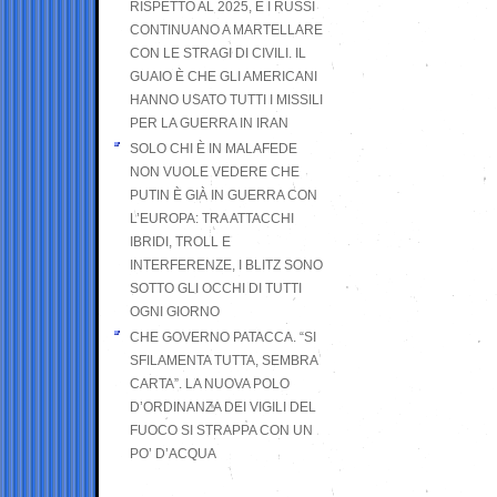
RISPETTO AL 2025, E I RUSSI
CONTINUANO A MARTELLARE
CON LE STRAGI DI CIVILI. IL
GUAIO È CHE GLI AMERICANI
HANNO USATO TUTTI I MISSILI
PER LA GUERRA IN IRAN
SOLO CHI È IN MALAFEDE
NON VUOLE VEDERE CHE
PUTIN È GIÀ IN GUERRA CON
L’EUROPA: TRA ATTACCHI
IBRIDI, TROLL E
INTERFERENZE, I BLITZ SONO
SOTTO GLI OCCHI DI TUTTI
OGNI GIORNO
CHE GOVERNO PATACCA. “SI
SFILAMENTA TUTTA, SEMBRA
CARTA”. LA NUOVA POLO
D’ORDINANZA DEI VIGILI DEL
FUOCO SI STRAPPA CON UN
PO’ D’ACQUA