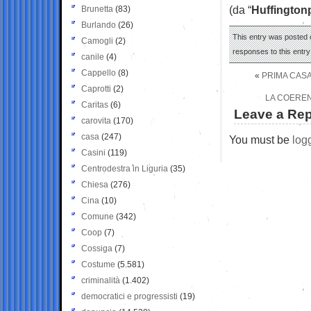
(da “
Huffington
Brunetta
(83)
Burlando
(26)
This entry was posted o
Camogli
(2)
responses to this entr
canile
(4)
Cappello
(8)
«
PRIMA CASA
Caprotti
(2)
LA COEREN
Caritas
(6)
Leave a Rep
carovita
(170)
casa
(247)
You must be
log
Casini
(119)
Centrodestra in Liguria
(35)
Chiesa
(276)
Cina
(10)
Comune
(342)
Coop
(7)
Cossiga
(7)
Costume
(5.581)
criminalità
(1.402)
democratici e progressisti
(19)