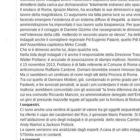
dimettersi dalla carica pur dichiarandosi “totalmente estraneo allo spa
Il sindaco di Roma, Ignazio Marino, ha accettato le sue dimissioni e agg
lavoro della magistratura. Ci auguriamo sia fatta piena luce su una vic
facendo emergere l’esistenza di un sistema diffuso di illegalità ai danni
amministrazione ha improntato il suo lavoro sulla trasparenza. Per qu
personale e il coraggio di Daniele Ozzimo che rassegnando le dimission
nell’interesse della città mettendo in secondo piano se stesso”, ha det
Indagati anche il consigliere regionale Pd Eugenio Patanè, quello Pdl 
dell’Assemblea capitolina Mirko Coratti.
Che si è dimesso anche lui, dopo qualche ora.
Nella lista degli indagati c’è anche il responsabile della Direzione Tr
Walter Politano: è accusato di associazione di stampo mafioso. Nomin
il 15 novembre 2013, Politano è di fatto referente al Comune di Roma
anticorruzione Raffaele Cantone. Domani dovrebbe essere rimosso dall
Ma ci sarebbero un centinaio di nomi negli atti della Procura di Roma.
Tra cui quello di Gennaro Mokbel, già condannato in primo grado per l
Fastweb, e tre avvocati penalisti, ai quali i pm contestano il reato di c
mafiosa: avrebbero concordato con gli associati “la linea difensiva da 
cui era coinvolto Riccardo Mancini, ex amministratore delegato dell’Ent
un giro di presunte mazzette legate all’appalto per la fornitura di filo
I sequestri.
Ci sono anche una ventina di quadri di valore tra gli oggetti sequestrat
ha riferito il capo dei carabinieri del Ros, il generale Mario Parente. Si t
nell’abitazione di uno degli indagati e di proprietà dello stesso Carmi
Andy Warhol a Jackson Pollock.
Le opere verranno ora analizzate dagli esperti. A casa di un altro indaga
570mila euro in contanti.
Le tangenti.