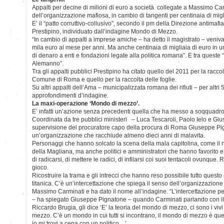
Appalti per decine di milioni di euro a società collegate a Massimo Car
dell’organizzazione mafiosa, in cambio di tangenti per centinaia di migl
E’ il “patto corruttivo-collusivo”, secondo il pm della Direzione antima
Prestipino, individuato dall’indagine Mondo di Mezzo.
“In cambio di appalti a imprese amiche – ha detto il magistrato – veniv
mila euro al mese per anni. Ma anche centinaia di migliaia di euro in u
di denaro a enti e fondazioni legate alla politica romana”. E tra queste
Alemanno”.
Tra gli appalti pubblici Prestipino ha citato quello del 2011 per la raccolta
Comune di Roma e quello per la raccolta delle foglie.
Su altri appalti dell’Ama – municipalizzata romana dei rifiuti – per altri 
approfondimenti d’indagine.
La maxi-operazione ‘Mondo di mezzo’.
E’ infatti un’azione senza precedenti quella che ha messo a soqquadro
Coordinata da tre pubblici ministeri – Luca Tescaroli, Paolo Ielo e G
supervisione del procuratore capo della procura di Roma Giuseppe Pig
un’organizzazione che racchiude almeno dieci anni di malavita.
Personaggi che hanno solcato la scena della mala capitolina, come il 
della Magliana, ma anche politici e amministratori che hanno favorito e
di radicarsi, di mettere le radici, di infilarsi coi suoi tentacoli ovunque.
gioco.
Ricostruire la trama e gli intrecci che hanno reso possibile tutto quest
titanica. C’è un’intercettazione che spiega il senso dell’organizzazio
Massimo Carminati e ha dato il nome all’indagine. “L’intercettazione per
– ha spiegato Giuseppe Pignatone – quando Carminati parlando con il s
Riccardo Brugia, gli dice ‘E’ la teoria del mondo di mezzo, ci sono i vivi 
mezzo. C’è un mondo in cui tutti si incontrano, il mondo di mezzo è qu
io mi trovi a cena con un politico…’.