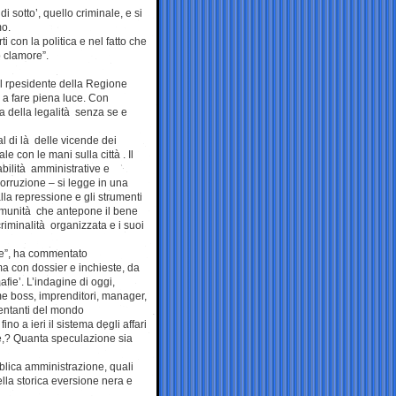
i sotto’, quello criminale, e si
mo.
i con la politica e nel fatto che
o clamore”.
l rpesidente della Regione
 a fare piena luce. Con
a della legalità senza se e
al di là delle vicende dei
 con le mani sulla città . Il
bilità amministrative e
corruzione – si legge in una
lla repressione e gli strumenti
 comunità che antepone il bene
criminalità organizzata e i suoi
fie”, ha commentato
a con dossier e inchieste, da
fie’. L’indagine di oggi,
me boss, imprenditori, manager,
esentanti del mondo
o a ieri il sistema degli affari
ie,? Quanta speculazione sia
blica amministrazione, quali
della storica eversione nera e