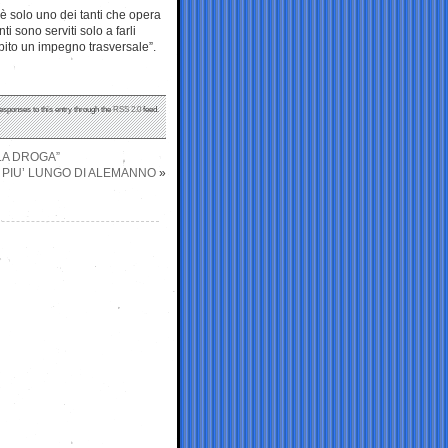
è solo uno dei tanti che opera
i sono serviti solo a farli
subito un impegno trasversale”.
responses to this entry through the
RSS 2.0
feed.
LA DROGA”
O PIU’ LUNGO DI ALEMANNO
»