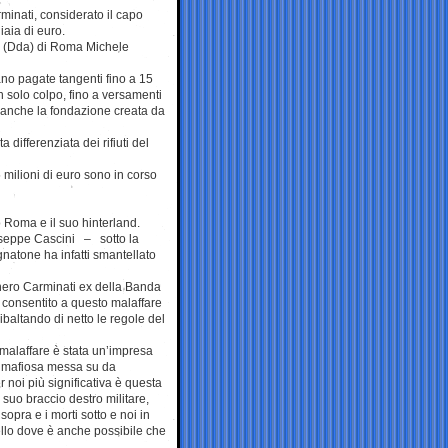
minati, considerato il capo
iaia di euro.
fia (Dda) di Roma Michele
ano pagate tangenti fino a 15
n solo colpo, fino a versamenti
 “anche la fondazione creata da
 differenziata dei rifiuti del
5 milioni di euro sono in corso
 Roma e il suo hinterland.
iuseppe Cascini – sotto la
natone ha infatti smantellato
nero Carminati ex della Banda
 consentito a questo malaffare
 Ribaltando di netto le regole del
o malaffare è stata un’impresa
ne mafiosa messa su da
 noi più significativa è questa
uo braccio destro militare,
sopra e i morti sotto e noi in
ello dove è anche possibile che