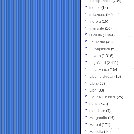
Immigrazione
(734)
indulto
(14)
inflazione
(26)
Ingroia
(15)
Interviste
(16)
la casta
(1.394)
La Destra
(45)
La Sapienza
(5)
Lavoro
(1.316)
LegaNord
(2.411)
Letta Enrico
(154)
Liberi e Uguali
(10)
Libia
(68)
Libri
(33)
Liguria Futurista
(25)
mafia
(543)
manifesto
(7)
Margherita
(16)
Maroni
(171)
Mastella
(16)