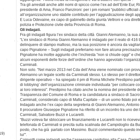
Tra gli arrestati anche altri nomi di spicco come l’ex ad dell’Ente Eur, 
presidente di Ama, Franco Panzironi: per i pm romani “pubblici ufficiali
all’organizzazione uno stabile contributo per l’aggiudicazione degli app
E Luca Odevaine, ex capo di gabinetto della giunta Veltroni e ora dirett
polizia e Protezione civile della Provincia di Roma.
Gli indagati.
Fra gli indagati figura l’ex sindaco della città Gianni Alemanno, la sua 
“L’ex sindaco di Roma Gianni Alemanno è indagato per il reato di 416 b
delinquere di stampo mafioso, ma la sua posizione è ancora da vagliare
capo Pignatone – Sugli indagati preferiamo non fare alcuna precisazio
Pignatone ha inoltre aggiunto che l’inchiesta ”non si chiude oggi” e che
alcuni esponenti delle forze dell’ordine che hanno agevolato l’organ
Carminati.
Non solo. “Nel marzo 2013 nel Cda dell’Ama viene nominato con prov
Alemanno un legale scelto da Carminati stesso. Lo stesso per il diretto
)
dirigente operativo – ha spiegato il pm di Roma Michele Prestipino parl
di lobbying’ dell’organizzazione criminale individuata “per collocare 
ai loro interessi”. Prestipino ha citato anche la nomina del presidente
Trasparenza del Comune di Roma e la candidatura a sindaco di Sacro
Carminati, considerato capo di Mafia Capitale – di un uomo fidato poi e
Indagato anche l’ex capo della segreteria di Gianni Alemanno, Antonio 
Il procuratore Giuseppe Pignatone ha riferito di un incontro tra uno dei
Carminati, Salvatore Buzzi e Lucarelli.
“Buzzi voleva far sbloccare un finanziamento e Lucarelli non lo ricevev
telefonata di Carminati si precita sulla scalinata del Campidoglio da Buz
posto, che ha già parlato con Massimo. Buzzi commentando questo inc
19)
lui'”.
Coinvolti come indagati anche l’assessore capitolino alla Casa, Danie