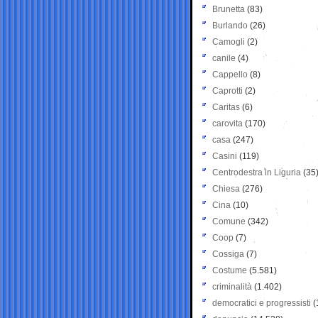
Brunetta
(83)
Burlando
(26)
Camogli
(2)
canile
(4)
Cappello
(8)
Caprotti
(2)
Caritas
(6)
carovita
(170)
casa
(247)
Casini
(119)
Centrodestra in Liguria
(35
Chiesa
(276)
Cina
(10)
Comune
(342)
Coop
(7)
Cossiga
(7)
Costume
(5.581)
criminalità
(1.402)
democratici e progressisti
(