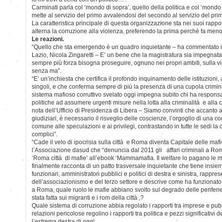
Carminati parla col ‘mondo di sopra’, quello della politica e col ‘mondo d
mette al servizio del primo avvalendosi del secondo al servizio del pri
La caratteristica principale di questa organizzazione sta nei suoi rapport
alterna la corruzione alla violenza, preferendo la prima perchè fa men
Le reazioni.
“Quello che sta emergendo è un quadro inquietante – ha commentato i
Lazio, Nicola Zingaretti – E’ un bene che la magistratura sia impegnata
sempre più forza bisogna proseguire, ognuno nei propri ambiti, sulla vi
senza ma”.
“E’ un’inchiesta che certifica il profondo inquinamento delle istituzioni, 
singoli, e che conferma sempre di più la presenza di una cupola criminale
sistema mafioso corruttivo svelato oggi impegna subito chi ha responsa
politiche ad assumere urgenti misure nella lotta alla criminalità e alla 
nota dell’Ufficio di Presidenza di Libera – Siamo convinti che accanto a
giudiziari, è necessario il risveglio delle coscienze, l’orgoglio di una
comune alle speculazioni e ai privilegi, contrastando in tutte le sedi la 
complici”.
“Cade il velo di ipocrisia sulla città e Roma diventa Capitale delle ma
l’Associazione dasud che “denuncia dal 2011 gli affari criminali a Rom
‘Roma città di mafie’ all’ebook ‘Mammamafia. Il welfare lo pagano le ma
finalmente racconta di un patto trasversale inquietante che tiene insie
funzionari, amministratori pubblici e politici di destra e sinistra, rappr
dell’associazionismo e del terzo settore e descrive come ha funzionato fin
a Roma, quale ruolo le mafie abbiano svolto sul degrado delle perifer
stata fatta sui migranti e i rom della città ,?
Quale sistema di corruzione abbia regolato i rapporti tra imprese e pub
relazioni pericolose regolino i rapporti tra politica e pezzi significativi 
l’estrema destra di oggi.