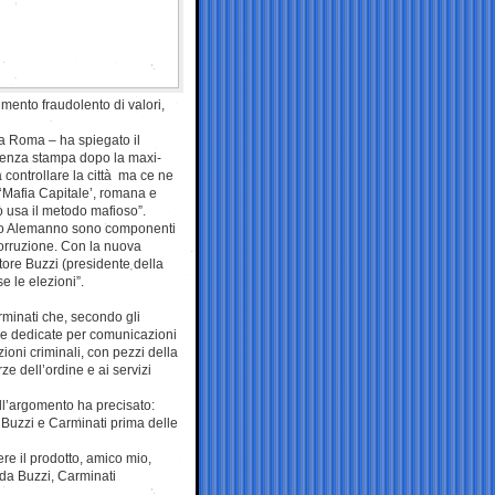
rimento fraudolento di valori,
a Roma – ha spiegato il
renza stampa dopo la maxi-
controllare la città ma ce ne
‘Mafia Capitale’, romana e
ò usa il metodo mafioso”.
ndaco Alemanno sono componenti
corruzione. Con la nuova
ore Buzzi (presidente della
e le elezioni”.
rminati che, secondo gli
chede dedicate per comunicazioni
ioni criminali, con pezzi della
ze dell’ordine e ai servizi
l’argomento ha precisato:
Buzzi e Carminati prima delle
e il prodotto, amico mio,
 da Buzzi, Carminati