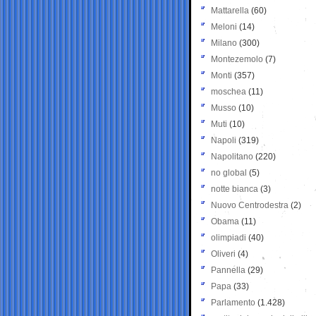
Mattarella
(60)
Meloni
(14)
Milano
(300)
Montezemolo
(7)
Monti
(357)
moschea
(11)
Musso
(10)
Muti
(10)
Napoli
(319)
Napolitano
(220)
no global
(5)
notte bianca
(3)
Nuovo Centrodestra
(2)
Obama
(11)
olimpiadi
(40)
Oliveri
(4)
Pannella
(29)
Papa
(33)
Parlamento
(1.428)