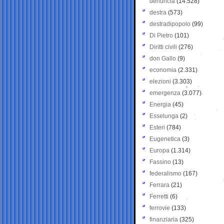
denuncia
(14.528)
destra
(573)
destradipopolo
(99)
Di Pietro
(101)
Diritti civili
(276)
don Gallo
(9)
economia
(2.331)
elezioni
(3.303)
emergenza
(3.077)
Energia
(45)
Esselunga
(2)
Esteri
(784)
Eugenetica
(3)
Europa
(1.314)
Fassino
(13)
federalismo
(167)
Ferrara
(21)
Ferretti
(6)
ferrovie
(133)
finanziaria
(325)