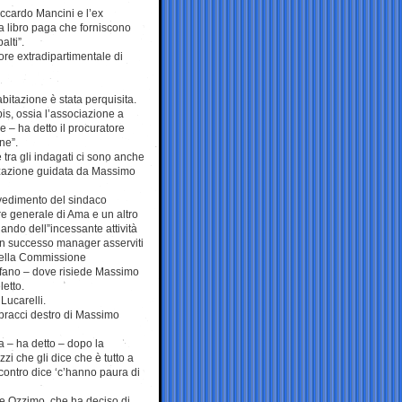
Riccardo Mancini e l’ex
 a libro paga che forniscono
alti”.
ore extradipartimentale di
abitazione è stata perquisita.
is, ossia l’associazione a
 – ha detto il procuratore
ne”.
 tra gli indagati ci sono anche
izzazione guidata da Massimo
vedimento del sindaco
re generale di Ama e un altro
ando dell”incessante attività
con successo manager asserviti
 della Commissione
fano – dove risiede Massimo
letto.
Lucarelli.
 bracci destro di Massimo
a – ha detto – dopo la
zi che gli dice che è tutto a
ontro dice ‘c’hanno paura di
le Ozzimo, che ha deciso di