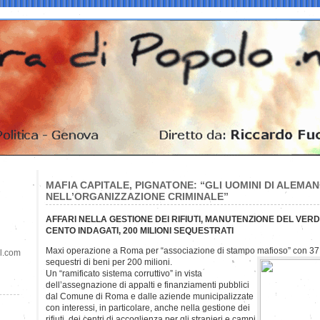
MAFIA CAPITALE, PIGNATONE: “GLI UOMINI DI ALEMA
NELL’ORGANIZZAZIONE CRIMINALE”
AFFARI NELLA GESTIONE DEI RIFIUTI, MANUTENZIONE DEL VER
CENTO INDAGATI, 200 MILIONI SEQUESTRATI
Maxi operazione a Roma per “associazione di stampo mafioso” con 37 arre
il.com
sequestri di beni per 200 milioni.
Un “ramificato sistema corruttivo” in vista
dell’assegnazione di appalti e finanziamenti pubblici
dal Comune di Roma e dalle aziende municipalizzate
con interessi, in particolare, anche nella gestione dei
rifiuti, dei centri di accoglienza per gli stranieri e campi