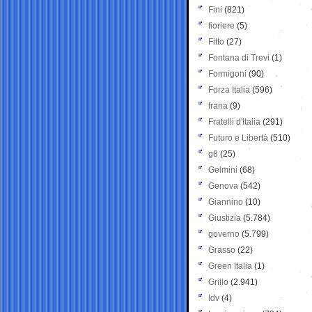
Fini
(821)
fioriere
(5)
Fitto
(27)
Fontana di Trevi
(1)
Formigoni
(90)
Forza Italia
(596)
frana
(9)
Fratelli d'Italia
(291)
Futuro e Libertà
(510)
g8
(25)
Gelmini
(68)
Genova
(542)
Giannino
(10)
Giustizia
(5.784)
governo
(5.799)
Grasso
(22)
Green Italia
(1)
Grillo
(2.941)
Idv
(4)