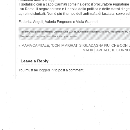
Il sodalizio con a capo Carmati come ha detto il procuratore Pignatone 
su Roma. Il negazionismo e l inerzia della politica e delle classi dirigent
agire indisturbati. Non è più il tempo dell antimafia di facciata, serve 
Federica Angeli, Valeria Forgnone e Viola Giannoli
This entry was posted on martedì, Dicembre 2nd, 2014 at 22:26 and is filed under
Alemanno
. You can follow any 
You can
leave a response
, or
trackback
from your own site.
«
MAFIA CAPITALE: “CON IMMIGRATI SI GUADAGNA PIU’ CHE CON 
MAFIA CAPITALE, IL GIORN
Leave a Reply
You must be
logged in
to post a comment.