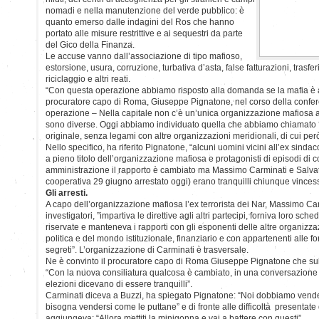
nomadi e nella manutenzione del verde pubblico: è
quanto emerso dalle indagini del Ros che hanno
portato alle misure restrittive e ai sequestri da parte
del Gico della Finanza.
Le accuse vanno dall’associazione di tipo mafioso,
estorsione, usura, corruzione, turbativa d’asta, false fatturazioni, trasfe
riciclaggio e altri reati.
“Con questa operazione abbiamo risposto alla domanda se la mafia è 
procuratore capo di Roma, Giuseppe Pignatone, nel corso della confe
operazione – Nella capitale non c’è un’unica organizzazione mafiosa a 
sono diverse. Oggi abbiamo individuato quella che abbiamo chiamato 
originale, senza legami con altre organizzazioni meridionali, di cui per
Nello specifico, ha riferito Pignatone, “alcuni uomini vicini all’ex si
a pieno titolo dell’organizzazione mafiosa e protagonisti di episodi di 
amministrazione il rapporto è cambiato ma Massimo Carminati e Salvat
cooperativa 29 giugno arrestato oggi) erano tranquilli chiunque vincess
Gli arresti.
A capo dell’organizzazione mafiosa l’ex terrorista dei Nar, Massimo Ca
investigatori, ”impartiva le direttive agli altri partecipi, forniva loro s
riservate e manteneva i rapporti con gli esponenti delle altre organizzaz
politica e del mondo istituzionale, finanziario e con appartenenti alle for
segreti”. L’organizzazione di Carminati è trasversale.
Ne è convinto il procuratore capo di Roma Giuseppe Pignatone che sul
“Con la nuova consiliatura qualcosa è cambiato, in una conversazione 
elezioni dicevano di essere tranquilli”.
Carminati diceva a Buzzi, ha spiegato Pignatone: “Noi dobbiamo vender
bisogna vendersi come le puttane” e di fronte alle difficoltà presentate
aggiungeva: “Allora mettiti la minigonna e vai a battere con questi”.