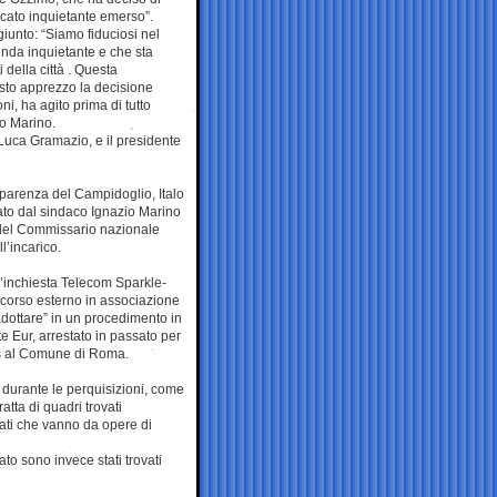
ccato inquietante emerso”.
iunto: “Siamo fiduciosi nel
enda inquietante e che sta
 della città . Questa
esto apprezzo la decisione
i, ha agito prima di tutto
to Marino.
Luca Gramazio, e il presidente
asparenza del Campidoglio, Italo
ato dal sindaco Ignazio Marino
 del Commissario nazionale
’incarico.
’inchiesta Telecom Sparkle-
oncorso esterno in associazione
adottare” in un procedimento in
e Eur, arrestato in passato per
bus al Comune di Roma.
i durante le perquisizioni, come
ratta di quadri trovati
nati che vanno da opere di
to sono invece stati trovati