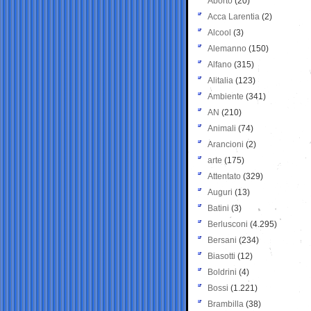
Aborto
(20)
Acca Larentia
(2)
Alcool
(3)
Alemanno
(150)
Alfano
(315)
Alitalia
(123)
Ambiente
(341)
AN
(210)
Animali
(74)
Arancioni
(2)
arte
(175)
Attentato
(329)
Auguri
(13)
Batini
(3)
Berlusconi
(4.295)
Bersani
(234)
Biasotti
(12)
Boldrini
(4)
Bossi
(1.221)
Brambilla
(38)