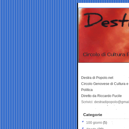
Destra di Popolo.net
Circolo Genovese di Cultura e
Politica
Diretto da Riccardo Fucile
Scrivici: destradipopolo@gma
Categorie
100 giorni
(5)