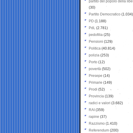
partito del popolo della libe
(30)
Partito Democratico
(1.034)
PD
(1.188)
PdL
(2.781)
pedofilia
(25)
Pensioni
(129)
Politica
(40.814)
polizia
(253)
Porto
(12)
povertà
(502)
Presepe
(14)
Primarie
(149)
Prodi
(52)
Provincia
(139)
radici e valori
(3.682)
RAI
(359)
rapine
(37)
Razzismo
(1.410)
Referendum
(200)