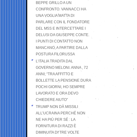
BEPPE GRILLO A UN
CONFRONTO. VANNACCI HA
UNA VOGLIA MATTA DI
PARLARE CON IL FONDATORE
DEL M5S E INTERCETTARE I
DELUSI DA GIUSEPPE CONTE.
I PUNTI DI CONTATTO NON
MANCANO, A PARTIRE DALLA
POSTURA FILORUSSA
L’ITALIA TRADITA DAL
GOVERNO MELONI. ANNA , 72
ANNI; “TRA AFFITTO E
BOLLETTE LA PENSIONE DURA
POCHI GIORNI, HO SEMPRE
LAVORATO E ORA DEVO
CHIEDERE AIUTO”
TRUMP NON DÀ MISSILI
ALL’UCRAINA PERCHÉ NON
NE HA PIÙ PER SÉ : LA
FORNITURA DI RAZZI È
DIMINUITA DI TRE VOLTE