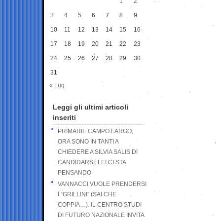
1
2
3
4
5
6
7
8
9
10
11
12
13
14
15
16
17
18
19
20
21
22
23
24
25
26
27
28
29
30
31
« Lug
Leggi gli ultimi articoli
inseriti
PRIMARIE CAMPO LARGO,
ORA SONO IN TANTI A
CHIEDERE A SILVIA SALIS DI
CANDIDARSI: LEI CI STA
PENSANDO
VANNACCI VUOLE PRENDERSI
I “GRILLINI” (SAI CHE
COPPIA…). IL CENTRO STUDI
DI FUTURO NAZIONALE INVITA