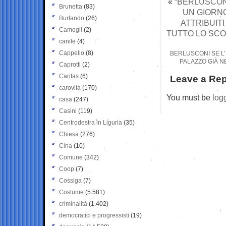
«
“BERLUSCONI
Brunetta
(83)
UN GIORNO
Burlando
(26)
ATTRIBUITI
Camogli
(2)
TUTTO LO SCO
canile
(4)
Cappello
(8)
BERLUSCONI SE L
PALAZZO GIÀ N
Caprotti
(2)
Caritas
(6)
Leave a Rep
carovita
(170)
You must be
log
casa
(247)
Casini
(119)
Centrodestra in Liguria
(35)
Chiesa
(276)
Cina
(10)
Comune
(342)
Coop
(7)
Cossiga
(7)
Costume
(5.581)
criminalità
(1.402)
democratici e progressisti
(19)