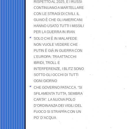
RISPETTO AL 2025, E I RUSSI
CONTINUANO A MARTELLARE
CON LE STRAGI DI CIVILI. IL
GUAIO È CHE GLI AMERICANI
HANNO USATO TUTTI I MISSILI
PER LA GUERRA IN IRAN
SOLO CHI È IN MALAFEDE
NON VUOLE VEDERE CHE
PUTIN È GIÀ IN GUERRA CON
L’EUROPA: TRA ATTACCHI
IBRIDI, TROLL E
INTERFERENZE, I BLITZ SONO
SOTTO GLI OCCHI DI TUTTI
OGNI GIORNO
CHE GOVERNO PATACCA. “SI
SFILAMENTA TUTTA, SEMBRA
CARTA”. LA NUOVA POLO
D’ORDINANZA DEI VIGILI DEL
FUOCO SI STRAPPA CON UN
PO’ D’ACQUA