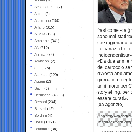
Aborto
(20)
Acca Larentia
(2)
Alcool
(3)
Alemanno
(150)
Alfano
(315)
frasi come «la g
Alitalia
(123)
sono mai stati t
Ambiente
(341)
che ragionano l
AN
(210)
Lucianaz, che pu
indipendentista»,
Animali
(74)
«Da due anni e m
Arancioni
(2)
del carroccio se
arte
(175)
d’Aosta abbiamo 
Attentato
(329)
giornaliero degli 
Auguri
(13)
anni morto per 
Batini
(3)
storytelling, per
Berlusconi
(4.295)
essere curati».
Bersani
(234)
(da agenzie)
Biasotti
(12)
Boldrini
(4)
This entry was posted o
Bossi
(1.221)
responses to this entr
Brambilla
(38)