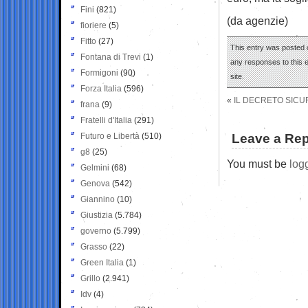
Fini
(821)
(da agenzie)
fioriere
(5)
Fitto
(27)
This entry was posted o
Fontana di Trevi
(1)
any responses to this 
Formigoni
(90)
site.
Forza Italia
(596)
«
IL DECRETO SICUR
frana
(9)
Fratelli d'Italia
(291)
Futuro e Libertà
(510)
Leave a Rep
g8
(25)
You must be
log
Gelmini
(68)
Genova
(542)
Giannino
(10)
Giustizia
(5.784)
governo
(5.799)
Grasso
(22)
Green Italia
(1)
Grillo
(2.941)
Idv
(4)