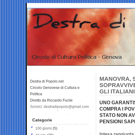
MANOVRA, SI
Destra di Popolo.net
SOPRAVVIV
Circolo Genovese di Cultura e
GLI ITALIANI
Politica
Diretto da Riccardo Fucile
UNO GARANTISC
Scrivici: destradipopolo@gmail.com
COMPRA I POV
STATO NON AV
Categorie
PENSIONI SAP
100 giorni
(5)
Intesa raggiunta 