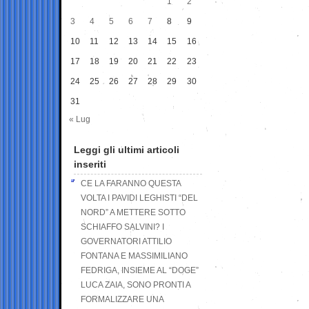
1
2
3
4
5
6
7
8
9
10
11
12
13
14
15
16
17
18
19
20
21
22
23
24
25
26
27
28
29
30
31
« Lug
Leggi gli ultimi articoli
inseriti
CE LA FARANNO QUESTA
VOLTA I PAVIDI LEGHISTI “DEL
NORD” A METTERE SOTTO
SCHIAFFO SALVINI? I
GOVERNATORI ATTILIO
FONTANA E MASSIMILIANO
FEDRIGA, INSIEME AL “DOGE”
LUCA ZAIA, SONO PRONTI A
FORMALIZZARE UNA