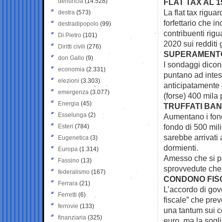
denuncia
(14.528)
FLAT TAX AL 1
La flat tax riguar
destra
(573)
forfettario che in
destradipopolo
(99)
contribuenti rigu
Di Pietro
(101)
2020 sui redditi
Diritti civili
(276)
SUPERAMENT
don Gallo
(9)
I sondaggi dicon
economia
(2.331)
puntano ad intes
elezioni
(3.303)
anticipatamente
emergenza
(3.077)
(forse) 400 mila
Energia
(45)
TRUFFATI BAN
Esselunga
(2)
Aumentano i fondi
fondo di 500 mili
Esteri
(784)
sarebbe arrivati 
Eugenetica
(3)
dormienti.
Europa
(1.314)
Amesso che si pos
Fassino
(13)
sprovvedute che 
federalismo
(167)
CONDONO FISC
Ferrara
(21)
L’accordo di gov
Ferretti
(6)
fiscale” che prev
ferrovie
(133)
una tantum sui c
finanziaria
(325)
euro, ma la sogl