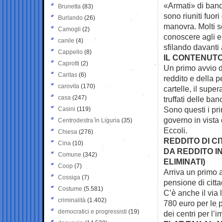
«Armati» di bandi
Brunetta
(83)
sono riuniti fuor
Burlando
(26)
manovra. Molti s
Camogli
(2)
conoscere agli ele
canile
(4)
sfilando davanti 
Cappello
(8)
IL CONTENUT
Caprotti
(2)
Un primo avvio de
Caritas
(6)
reddito e della 
carovita
(170)
cartelle, il supe
casa
(247)
truffati delle ban
Sono questi i pr
Casini
(119)
governo in vista
Centrodestra in Liguria
(35)
Eccoli.
Chiesa
(276)
REDDITO DI CI
Cina
(10)
DA REDDITO I
Comune
(342)
ELIMINATI)
Coop
(7)
Arriva un primo a
Cossiga
(7)
pensione di citt
Costume
(5.581)
C’è anche il via 
criminalità
(1.402)
780 euro per le 
democratici e progressisti
(19)
dei centri per l’