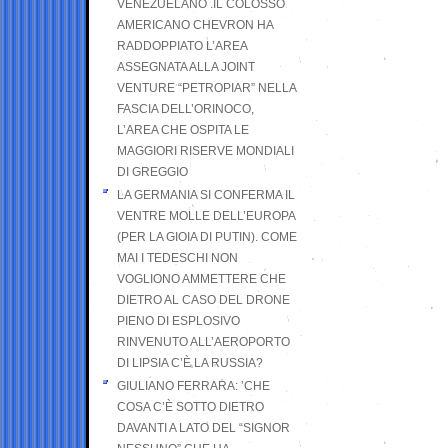
VENEZUELANO .IL COLOSSO
AMERICANO CHEVRON HA
RADDOPPIATO L’AREA
ASSEGNATA ALLA JOINT
VENTURE “PETROPIAR” NELLA
FASCIA DELL’ORINOCO,
L’AREA CHE OSPITA LE
MAGGIORI RISERVE MONDIALI
DI GREGGIO
LA GERMANIA SI CONFERMA IL
VENTRE MOLLE DELL’EUROPA
(PER LA GIOIA DI PUTIN). COME
MAI I TEDESCHI NON
VOGLIONO AMMETTERE CHE
DIETRO AL CASO DEL DRONE
PIENO DI ESPLOSIVO
RINVENUTO ALL’AEROPORTO
DI LIPSIA C’È LA RUSSIA?
GIULIANO FERRARA: ’CHE
COSA C’È SOTTO DIETRO
DAVANTI A LATO DEL “SIGNOR