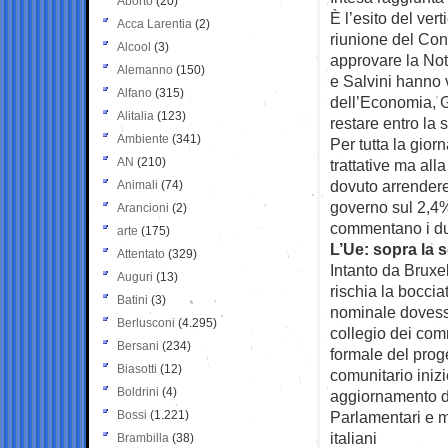
Aborto
(20)
È l’esito del
vert
Acca Larentia
(2)
riunione del Con
Alcool
(3)
approvare la Not
Alemanno
(150)
e Salvini hanno v
Alfano
(315)
dell’Economia, G
Alitalia
(123)
restare entro la 
Ambiente
(341)
Per tutta la gior
AN
(210)
trattative ma all
dovuto arrendere
Animali
(74)
governo sul 2,4
Arancioni
(2)
commentano i due
arte
(175)
L’Ue: sopra la 
Attentato
(329)
Intanto da Bruxel
Auguri
(13)
rischia la bocci
Batini
(3)
nominale dovesse
Berlusconi
(4.295)
collegio dei com
Bersani
(234)
formale del proge
Biasotti
(12)
comunitario inizi
Boldrini
(4)
aggiornamento d
Bossi
(1.221)
Parlamentari e m
italiani
Brambilla
(38)