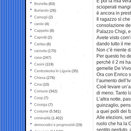
E poi la mia vera
Brunetta
(83)
scioperati mangi
Burlando
(26)
è ancora in prest
Camogli
(2)
Il ragazzo sì ch
canile
(4)
consolazione dell
Cappello
(8)
Palazzo Chigi, e 
Avete visto com’
Caprotti
(2)
dando tutto il me
Caritas
(6)
Non c’è niente da
carovita
(170)
Per questo ho dec
casa
(247)
perchè il 2 mi h
Casini
(119)
gemelle De Vivo,
Centrodestra in Liguria
(35)
Ora con Enrico st
Chiesa
(276)
l’aumento dell’I
Cina
(10)
Cioè levare un’al
Comune
(342)
di meno. Tanto l
Coop
(7)
L’altra notte, p
guinzaglio, pens
Cossiga
(7)
a quei polli dei 
Costume
(5.581)
Alle elezioni, se
criminalità
(1.402)
ruolo che ha la G
democratici e progressisti
(19)
sentito perduto,