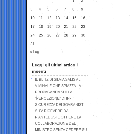
1
2
3
4
5
6
7
8
9
10
11
12
13
14
15
16
17
18
19
20
21
22
23
24
25
26
27
28
29
30
31
« Lug
Leggi gli ultimi articoli
inseriti
IL BLITZ DI SILVIA SALIS AL
VIMINALE CHE SPIAZZA LA
PROPAGANDA SULLA
“PERCEZIONE” DI IN-
SICUREZZA DEI SOVRANISTI:
SI FA RICEVERE DA
PIANTEDOSI E OTTIENE LA
COLLABORAZIONE DEL
MINISTRO SENZA CEDERE SU