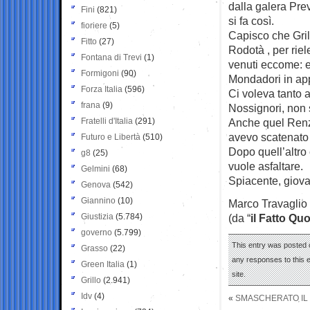
dalla galera Prev
Fini
(821)
si fa così.
fioriere
(5)
Capisco che Gril
Fitto
(27)
Rodotà , per riel
Fontana di Trevi
(1)
venuti eccome: 
Formigoni
(90)
Mondadori in app
Forza Italia
(596)
Ci voleva tanto 
frana
(9)
Nossignori, non s
Fratelli d'Italia
(291)
Anche quel Renzi
avevo scatenato 
Futuro e Libertà
(510)
Dopo quell’altro
g8
(25)
vuole asfaltare.
Gelmini
(68)
Spiacente, giovan
Genova
(542)
Giannino
(10)
Marco Travaglio
Giustizia
(5.784)
(da “
il Fatto Qu
governo
(5.799)
This entry was posted 
Grasso
(22)
any responses to this 
Green Italia
(1)
site.
Grillo
(2.941)
Idv
(4)
«
SMASCHERATO IL 