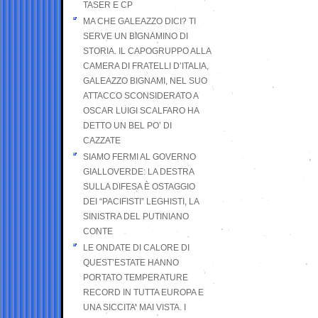
TASER E CP
MA CHE GALEAZZO DICI? TI
SERVE UN BIGNAMINO DI
STORIA. IL CAPOGRUPPO ALLA
CAMERA DI FRATELLI D’ITALIA,
GALEAZZO BIGNAMI, NEL SUO
ATTACCO SCONSIDERATO A
OSCAR LUIGI SCALFARO HA
DETTO UN BEL PO’ DI
CAZZATE
SIAMO FERMI AL GOVERNO
GIALLOVERDE: LA DESTRA
SULLA DIFESA È OSTAGGIO
DEI “PACIFISTI” LEGHISTI, LA
SINISTRA DEL PUTINIANO
CONTE
LE ONDATE DI CALORE DI
QUEST’ESTATE HANNO
PORTATO TEMPERATURE
RECORD IN TUTTA EUROPA E
UNA SICCITA’ MAI VISTA. I