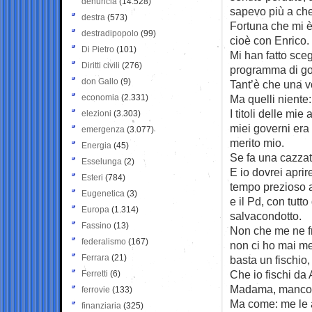
denuncia
(14.528)
sapevo più a che
destra
(573)
Fortuna che mi è 
destradipopolo
(99)
cioè con Enrico.
Di Pietro
(101)
Mi han fatto sceg
Diritti civili
(276)
programma di go
don Gallo
(9)
Tant’è che una v
economia
(2.331)
Ma quelli niente:
I titoli delle m
elezioni
(3.303)
miei governi era 
emergenza
(3.077)
merito mio.
Energia
(45)
Se fa una cazzat
Esselunga
(2)
E io dovrei aprir
Esteri
(784)
tempo prezioso a
Eugenetica
(3)
e il Pd, con tutt
Europa
(1.314)
salvacondotto.
Fassino
(13)
Non che me ne fr
federalismo
(167)
non ci ho mai me
Ferrara
(21)
basta un fischio,
Che io fischi da
Ferretti
(6)
Madama, manco s
ferrovie
(133)
Ma come: me le a
finanziaria
(325)