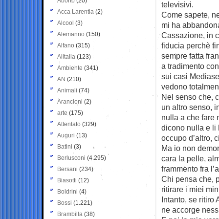
Aborto
(20)
televisivi.
Acca Larentia
(2)
Come sapete, ne
Alcool
(3)
mi ha abbandona
Alemanno
(150)
Cassazione, in 
fiducia perchè fi
Alfano
(315)
sempre fatta fran
Alitalia
(123)
a tradimento con
Ambiente
(341)
sui casi Mediase
AN
(210)
vedono totalmen
Animali
(74)
Nel senso che, c
Arancioni
(2)
un altro senso, 
arte
(175)
nulla a che fare
Attentato
(329)
dicono nulla e li
Auguri
(13)
occupo d’altro, ci
Batini
(3)
Ma io non demord
cara la pelle, a
Berlusconi
(4.295)
frammento fra l’a
Bersani
(234)
Chi pensa che, p
Biasotti
(12)
ritirare i miei mi
Boldrini
(4)
Intanto, se ritir
Bossi
(1.221)
ne accorge nessu
Brambilla
(38)