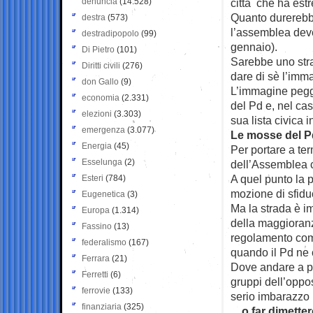
denuncia
(14.528)
città che ha est
Quanto durerebbe
destra
(573)
l’assemblea deve 
destradipopolo
(99)
gennaio).
Di Pietro
(101)
Sarebbe uno stra
Diritti civili
(276)
dare di sè l’imma
don Gallo
(9)
L’immagine peggi
economia
(2.331)
del Pd e, nel cas
elezioni
(3.303)
sua lista civica 
emergenza
(3.077)
Le mosse del P
Energia
(45)
Per portare a te
Esselunga
(2)
dell’Assemblea ca
A quel punto la 
Esteri
(784)
mozione di sfidu
Eugenetica
(3)
Ma la strada è i
Europa
(1.314)
della maggioranz
Fassino
(13)
regolamento comu
federalismo
(167)
quando il Pd ne 
Ferrara
(21)
Dove andare a pr
Ferretti
(6)
gruppi dell’oppos
ferrovie
(133)
serio imbarazzo 
finanziaria
(325)
…o far dimettere