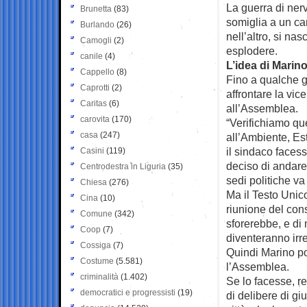
La guerra di nerv
Brunetta
(83)
somiglia a un ca
Burlando
(26)
nell’altro, si n
Camogli
(2)
esplodere.
canile
(4)
L’idea di Marino:
Cappello
(8)
Fino a qualche g
Caprotti
(2)
affrontare la vic
Caritas
(6)
all’Assemblea.
carovita
(170)
“Verifichiamo qu
casa
(247)
all’Ambiente, Es
il sindaco faces
Casini
(119)
deciso di andare
Centrodestra in Liguria
(35)
sedi politiche va 
Chiesa
(276)
Ma il Testo Unic
Cina
(10)
riunione del con
Comune
(342)
sforerebbe, e di 
Coop
(7)
diventeranno irre
Cossiga
(7)
Quindi Marino po
Costume
(5.581)
l’Assemblea.
criminalità
(1.402)
Se lo facesse, re
democratici e progressisti
(19)
di delibere di g