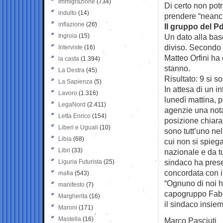
Immigrazione
(734)
Di certo non pot
indulto
(14)
prendere “neanch
inflazione
(26)
Il gruppo del P
Ingroia
(15)
Un dato alla bas
diviso. Secondo 
Interviste
(16)
Matteo Orfini ha 
la casta
(1.394)
stanno.
La Destra
(45)
Risultato: 9 si s
La Sapienza
(5)
In attesa di un i
Lavoro
(1.316)
lunedì mattina, p
LegaNord
(2.411)
agenzie una not
Letta Enrico
(154)
posizione chiara
Liberi e Uguali
(10)
sono tutt’uno ne
Libia
(68)
cui non si spieg
Libri
(33)
nazionale e da tu
sindaco ha prese
Liguria Futurista
(25)
concordata con il
mafia
(543)
“Ognuno di noi 
manifesto
(7)
capogruppo Fabr
Margherita
(16)
il sindaco insiem
Maroni
(171)
Mastella
(16)
Marco Pasciuti