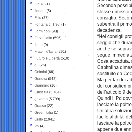
Fini
(821)
Seconda possibili
fioriere
(5)
stesse dimissioni
consiglio. Second
Fitto
(27)
subentra il primo
Fontana di Trevi
(1)
decadenza.
Formigoni
(90)
“Nei consigli pro
Forza Italia
(596)
seggio che duran
frana
(9)
anche se sopravv
Fratelli d'Italia
(291)
segue immediatam
Futuro e Libertà
(510)
Cosa accaduta, a
g8
(25)
Capitolina dimes
Gelmini
(68)
sostituito da Ce
Genova
(542)
Ma per far decad
dei consiglieri 
Giannino
(10)
dell’articolo 9 
Giustizia
(5.784)
Quindi il Pd dovr
governo
(5.799)
lasciare la poltr
Grasso
(22)
Un’altra soluzio
Green Italia
(1)
facile al di là d
Grillo
(2.941)
lasciare la polt
Idv
(4)
appena due anni