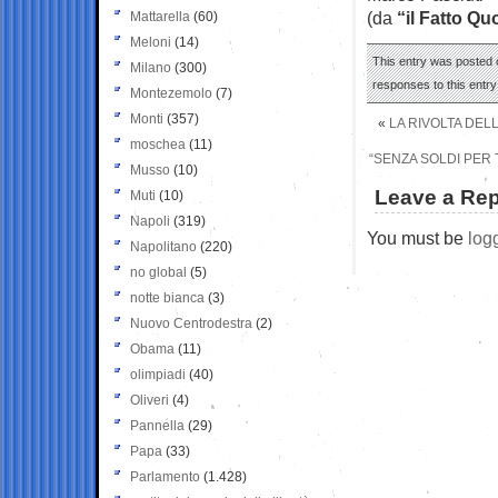
(da
“il Fatto Qu
Mattarella
(60)
Meloni
(14)
This entry was posted o
Milano
(300)
responses to this entr
Montezemolo
(7)
Monti
(357)
«
LA RIVOLTA DEL
moschea
(11)
“SENZA SOLDI PER
Musso
(10)
Leave a Rep
Muti
(10)
Napoli
(319)
You must be
log
Napolitano
(220)
no global
(5)
notte bianca
(3)
Nuovo Centrodestra
(2)
Obama
(11)
olimpiadi
(40)
Oliveri
(4)
Pannella
(29)
Papa
(33)
Parlamento
(1.428)