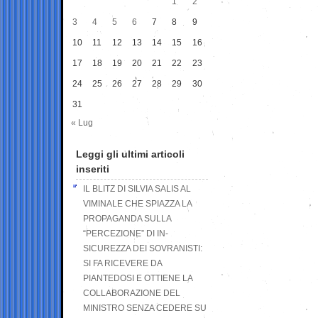
1
2
3
4
5
6
7
8
9
10
11
12
13
14
15
16
17
18
19
20
21
22
23
24
25
26
27
28
29
30
31
« Lug
Leggi gli ultimi articoli
inseriti
IL BLITZ DI SILVIA SALIS AL
VIMINALE CHE SPIAZZA LA
PROPAGANDA SULLA
“PERCEZIONE” DI IN-
SICUREZZA DEI SOVRANISTI:
SI FA RICEVERE DA
PIANTEDOSI E OTTIENE LA
COLLABORAZIONE DEL
MINISTRO SENZA CEDERE SU