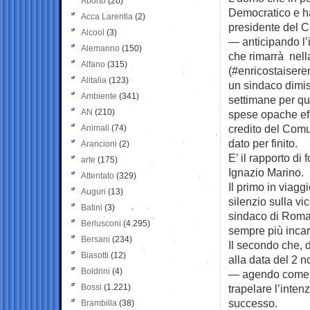
Aborto
(20)
Democratico e 
Acca Larentia
(2)
presidente del C
Alcool
(3)
— anticipando l
Alemanno
(150)
che rimarrà nella
Alfano
(315)
(#enricostaisere
Alitalia
(123)
un sindaco dimis
Ambiente
(341)
settimane per qu
AN
(210)
spese opache eff
credito del Comun
Animali
(74)
dato per finito.
Arancioni
(2)
E’ il rapporto di
arte
(175)
Ignazio Marino.
Attentato
(329)
Il primo in viag
Auguri
(13)
silenzio sulla v
Batini
(3)
sindaco di Roma,
Berlusconi
(4.295)
sempre più incar
Bersani
(234)
Il secondo che, d
Biasotti
(12)
alla data del 2 
Boldrini
(4)
— agendo come se
Bossi
(1.221)
trapelare l’inten
successo.
Brambilla
(38)