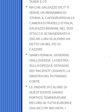
TASER E CP
MA CHE GALEAZZO DICI? TI
SERVE UN BIGNAMINO DI
STORIA. IL CAPOGRUPPO ALLA
CAMERA DI FRATELLI D’ITALIA,
GALEAZZO BIGNAMI, NEL SUO
ATTACCO SCONSIDERATO A
OSCAR LUIGI SCALFARO HA
DETTO UN BEL PO’ DI
CAZZATE
SIAMO FERMI AL GOVERNO
GIALLOVERDE: LA DESTRA
SULLA DIFESA È OSTAGGIO
DEI “PACIFISTI” LEGHISTI, LA
SINISTRA DEL PUTINIANO
CONTE
LE ONDATE DI CALORE DI
QUEST’ESTATE HANNO
PORTATO TEMPERATURE
RECORD IN TUTTA EUROPA E
UNA SICCITA’ MAI VISTA. I