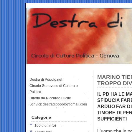
MARINO TIE
Destra di Popolo.net
TROPPO DIV
Circolo Genovese di Cultura e
Politica
IL PD HA LE 
Diretto da Riccardo Fucile
SFIDUCIA FA
Scrivici: destradipopolo@gmail.com
ARDUO FAR DI
TIMORE DI P
Categorie
SUFFICIENTI
100 giorni
(5)
L’uomo che in po