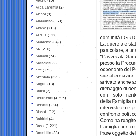
Aborto
(20)
Acca Larentia
(2)
Alcool
(3)
Alemanno
(150)
Alfano
(315)
Alitalia
(123)
comunità LGBTQ+ 
Ambiente
(341)
La querela è stat
AN
(210)
particolare, a un
“L’avvocata Sara
Animali
(74)
presso la Procur
Arancioni
(2)
esponente del Po
arte
(175)
sue affermazioni 
Attentato
(329)
arrivato anche ad
Auguri
(13)
drenaggio di den
Batini
(3)
con il solo inten
Berlusconi
(4.295)
della Famiglia ne
Bersani
(234)
interviste emerge
Biasotti
(12)
confronto politic
Boldrini
(4)
Come ha reagito 
Bossi
(1.221)
Famiglia non ci 
frase oggetto de
Brambilla
(38)