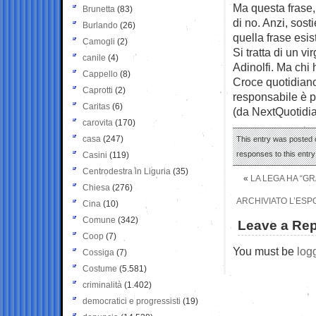
Ma questa frase,
Brunetta
(83)
di no. Anzi, sost
Burlando
(26)
quella frase esi
Camogli
(2)
Si tratta di un v
canile
(4)
Adinolfi. Ma chi 
Cappello
(8)
Croce quotidiano 
Caprotti
(2)
responsabile è p
Caritas
(6)
(da NextQuotidi
carovita
(170)
casa
(247)
This entry was posted o
responses to this entr
Casini
(119)
Centrodestra in Liguria
(35)
«
LA LEGA HA “G
Chiesa
(276)
ARCHIVIATO L’ESP
Cina
(10)
Comune
(342)
Leave a Rep
Coop
(7)
You must be
log
Cossiga
(7)
Costume
(5.581)
criminalità
(1.402)
democratici e progressisti
(19)