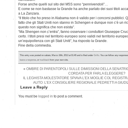
Forse anche quelli sul sito del M5S sono “pennivendoli”…
E come se non bastasse la Grande ha anche parlato dei suoi titoli acc
a La Zanzara.
“Il titolo che ho preso in Alabama non è valido per i concorsi pubblici. 
fatto che gli Stati Uniti non stanno in Schengen e dunque non c’è un 
questo non significa che non esista”.
“Ma Shengen non c’entra”, fanno osservare i conduttori Giuseppe Cruci
certo. I titoli presi nel territorio europeo sono validi nel territorio eur
un’equipollenza con gli Stati Uniti”, ha risposto la Grande.
Fine della commedia.
This entry was posted on sabato, Marzo 16th, 2013 at 01:40 and is filed under
Grillo
. You can follow any responses
leave a response
, or
trackback
from your own site.
«
OMBRE DI PARENTOPOLI SULLE DIMISSIONI DELLA SENATRI
CORDATA PER FARLA ELEGGERE?
IL LEGHISTA MOLESTATORE SPIAVA L’EX MOGLIE COL REGISTRA
AUTO: L’EX CONSIGLIERE REGIONALE PEDRETTI A GIUDI
Leave a Reply
You must be
logged in
to post a comment.