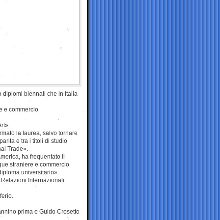
 diplomi biennali che in Italia
ngue e commercio
rt».
rmato la laurea, salvo tornare
ta e tra i titoli di studio
nal Trade».
America, ha frequentato il
gue straniere e commercio
diploma universitario».
 Relazioni Internazionali
ferio.
Giannino prima e Guido Crosetto