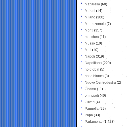
Mattarella
(60)
Meloni
(14)
Milano
(300)
Montezemolo
(7)
Monti
(357)
moschea
(11)
Musso
(10)
Muti
(10)
Napoli
(319)
Napolitano
(220)
no global
(5)
notte bianca
(3)
Nuovo Centrodestra
(2)
Obama
(11)
olimpiadi
(40)
Oliveri
(4)
Pannella
(29)
Papa
(33)
Parlamento
(1.428)