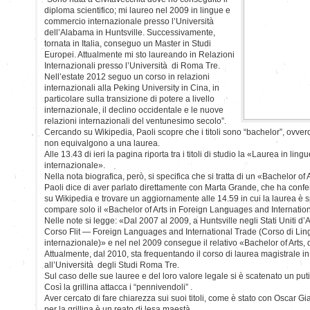
diploma scientifico; mi laureo nel 2009 in lingue e
commercio internazionale presso l’Università
dell’Alabama in Huntsville. Successivamente,
tornata in Italia, conseguo un Master in Studi
Europei. Attualmente mi sto laureando in Relazioni
Internazionali presso l’Università di Roma Tre.
Nell’estate 2012 seguo un corso in relazioni
internazionali alla Peking University in Cina, in
particolare sulla transizione di potere a livello
internazionale, il declino occidentale e le nuove
relazioni internazionali del ventunesimo secolo”.
Cercando su Wikipedia, Paoli scopre che i titoli sono “bachelor”, ovvero
non equivalgono a una laurea.
Alle 13.43 di ieri la pagina riporta tra i titoli di studio la «Laurea in li
internazionale».
Nella nota biografica, però, si specifica che si tratta di un «Bachelor of A
Paoli dice di aver parlato direttamente con Marta Grande, che ha confe
su Wikipedia e trovare un aggiornamente alle 14.59 in cui la laurea è spari
compare solo il «Bachelor of Arts in Foreign Languages and Internatio
Nelle note si legge: «Dal 2007 al 2009, a Huntsville negli Stati Uniti d’
Corso Flit — Foreign Languages and International Trade (Corso di Lin
internazionale)» e nel nel 2009 consegue il relativo «Bachelor of Arts, 
Attualmente, dal 2010, sta frequentando il corso di laurea magistrale in
all’Università degli Studi Roma Tre.
Sul caso delle sue lauree e del loro valore legale si è scatenato un puti
Così la grillina attacca i “pennivendoli” .
Aver cercato di fare chiarezza sui suoi titoli, come è stato con Oscar 
per la grillina è un reato di lesa maestà .