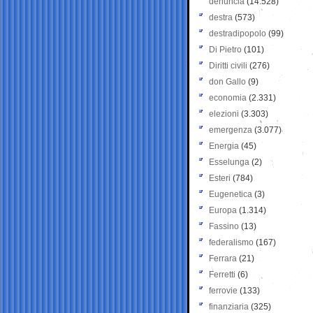
denuncia
(14.528)
destra
(573)
destradipopolo
(99)
Di Pietro
(101)
Diritti civili
(276)
don Gallo
(9)
economia
(2.331)
elezioni
(3.303)
emergenza
(3.077)
Energia
(45)
Esselunga
(2)
Esteri
(784)
Eugenetica
(3)
Europa
(1.314)
Fassino
(13)
federalismo
(167)
Ferrara
(21)
Ferretti
(6)
ferrovie
(133)
finanziaria
(325)