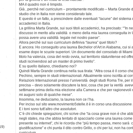
MA il quadro non è limpido.
Già , perchè nel curriculum – prontamente modificato – Marta Grande def
studio che in Italia non viene considerato tale.
E questo è un fatto, a prescindere dalle eventuali “lacune” del sistema d
accademici in Italia.
La grillina Marta Grande, sui suoi titoli accademici, ha precisato: “”In 
discusso in merito alla validità o meno della mia laurea conseguita i
possa avere una validità legale nel nostro paese”.
Allora perchè sul suo curriculum definiva “laurea” quel titolo?
E ancora: Ho conseguito una laurea Bechelor of Art in Alabama, cui si
esame dopo le scuole superiori. Un documento del consolato di Miami at
titolo ha valenza, cosa del resto ovvia, sul territorio statunitense ed offr
studi iscrivendosi ad un master di primo livello”.
E su quello italiano, chiediamo noi?
Quindi Marta Grande continua nella sua tirata: “Altra cosa è il corso ch
)
Pechino, sempre in studi internazionali. Attualmente sono iscritta al cor
Relazioni Internazionali presso l’università degli studi Roma Tre, per 
precisa – devo solamente discutere la tesi, cosa che per la verità avev
settimane prima della mia elezione alla Camera e che per ragionevoli m
mi auguro solo di qualche mese”.
Insomma, ne deduciamo, la laurea non ce l’ha.
Per inciso sul sito www.movimento5stelle.it è in corso una discussione pro
E i toni sono tutt’altro che assolutori.
C’è chi chiede spiegazioni, chi scrive che “la cosa grave non è che abbi
negli states, ma che abbia tentato di spacciarlo come una laurea come
presente su internet”, chi le ricorda che “più tempo passa, meno sarà c
19)
giustificazione” e chi punta il dito contro Grillo, o chi per lui, non ha con
curriculum.