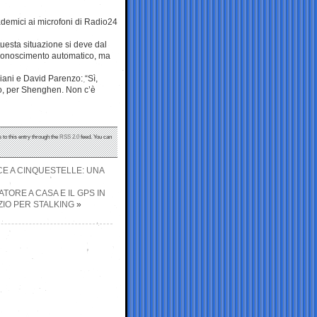
ademici ai microfoni di Radio24
Questa situazione si deve dal
riconoscimento automatico, ma
ani e David Parenzo: “Sì,
opeo, per Shenghen. Non c’è
 to this entry through the
RSS 2.0
feed. You can
CE A CINQUESTELLE: UNA
TORE A CASA E IL GPS IN
ZIO PER STALKING
»