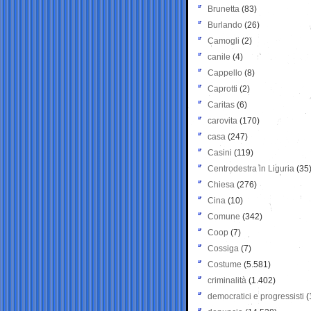
Brunetta
(83)
Burlando
(26)
Camogli
(2)
canile
(4)
Cappello
(8)
Caprotti
(2)
Caritas
(6)
carovita
(170)
casa
(247)
Casini
(119)
Centrodestra in Liguria
(35
Chiesa
(276)
Cina
(10)
Comune
(342)
Coop
(7)
Cossiga
(7)
Costume
(5.581)
criminalità
(1.402)
democratici e progressisti
(