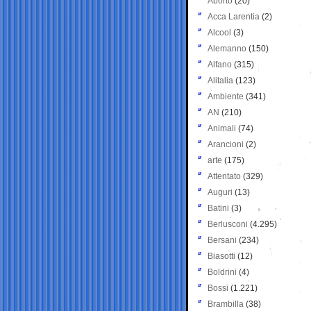
Aborto
(20)
Acca Larentia
(2)
Alcool
(3)
Alemanno
(150)
Alfano
(315)
Alitalia
(123)
Ambiente
(341)
AN
(210)
Animali
(74)
Arancioni
(2)
arte
(175)
Attentato
(329)
Auguri
(13)
Batini
(3)
Berlusconi
(4.295)
Bersani
(234)
Biasotti
(12)
Boldrini
(4)
Bossi
(1.221)
Brambilla
(38)