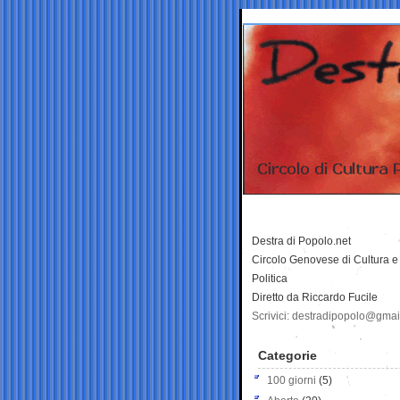
Destra di Popolo.net
Circolo Genovese di Cultura e
Politica
Diretto da Riccardo Fucile
Scrivici: destradipopolo@gma
Categorie
100 giorni
(5)