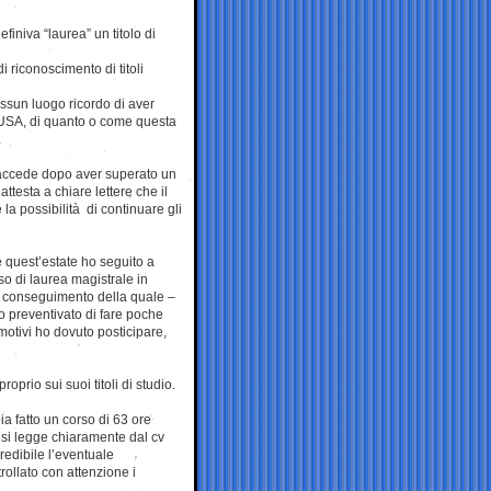
iniva “laurea” un titolo di
i riconoscimento di titoli
nessun luogo ricordo di aver
n USA, di quanto o come questa
 accede dopo aver superato un
testa a chiare lettere che il
e la possibilità di continuare gli
e quest’estate ho seguito a
so di laurea magistrale in
il conseguimento della quale –
o preventivato di fare poche
otivi ho dovuto posticipare,
prio sui suoi titoli di studio.
a fatto un corso di 63 ore
 si legge chiaramente dal cv
redibile l’eventuale
trollato con attenzione i