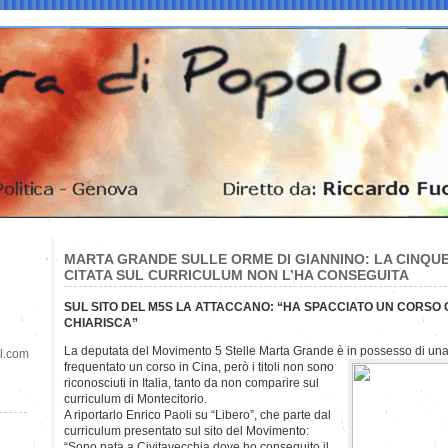
MARTA GRANDE SULLE ORME DI GIANNINO: LA CINQU
CITATA SUL CURRICULUM NON L’HA CONSEGUITA
SUL SITO DEL M5S LA ATTACCANO: “HA SPACCIATO UN CORSO
CHIARISCA”
La deputata del Movimento 5 Stelle Marta Grande è in possesso di un
il.com
frequentato un corso in Cina, però i titoli non sono
riconosciuti in Italia, tanto da non comparire sul
curriculum di Montecitorio.
A riportarlo Enrico Paoli su “Libero”, che parte dal
curriculum presentato sul sito del Movimento:
“Sono nata a Civitavecchia dove ho conseguito il