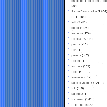
partito del popolo della libe
(30)
Partito Democratico
(1.034)
PD
(1.188)
PdL
(2.781)
pedofilia
(25)
Pensioni
(129)
Politica
(40.814)
polizia
(253)
Porto
(12)
povertà
(502)
Presepe
(14)
Primarie
(149)
Prodi
(52)
Provincia
(139)
radici e valori
(3.682)
RAI
(359)
rapine
(37)
Razzismo
(1.410)
Referendum
(200)