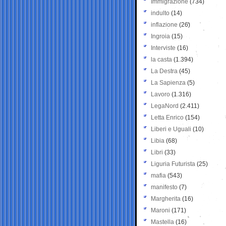
Immigrazione
(734)
indulto
(14)
inflazione
(26)
Ingroia
(15)
Interviste
(16)
la casta
(1.394)
La Destra
(45)
La Sapienza
(5)
Lavoro
(1.316)
LegaNord
(2.411)
Letta Enrico
(154)
Liberi e Uguali
(10)
Libia
(68)
Libri
(33)
Liguria Futurista
(25)
mafia
(543)
manifesto
(7)
Margherita
(16)
Maroni
(171)
Mastella
(16)