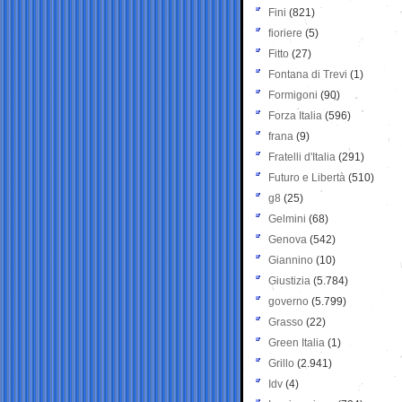
Fini
(821)
fioriere
(5)
Fitto
(27)
Fontana di Trevi
(1)
Formigoni
(90)
Forza Italia
(596)
frana
(9)
Fratelli d'Italia
(291)
Futuro e Libertà
(510)
g8
(25)
Gelmini
(68)
Genova
(542)
Giannino
(10)
Giustizia
(5.784)
governo
(5.799)
Grasso
(22)
Green Italia
(1)
Grillo
(2.941)
Idv
(4)