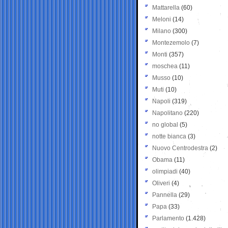
Mattarella
(60)
Meloni
(14)
Milano
(300)
Montezemolo
(7)
Monti
(357)
moschea
(11)
Musso
(10)
Muti
(10)
Napoli
(319)
Napolitano
(220)
no global
(5)
notte bianca
(3)
Nuovo Centrodestra
(2)
Obama
(11)
olimpiadi
(40)
Oliveri
(4)
Pannella
(29)
Papa
(33)
Parlamento
(1.428)