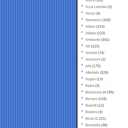
Aborto
(20)
Acca Larentia
(2)
Alcool
(3)
Alemanno
(150)
Alfano
(315)
Alitalia
(123)
Ambiente
(341)
AN
(210)
Animali
(74)
Arancioni
(2)
arte
(175)
Attentato
(329)
Auguri
(13)
Batini
(3)
Berlusconi
(4.295)
Bersani
(234)
Biasotti
(12)
Boldrini
(4)
Bossi
(1.221)
Brambilla
(38)