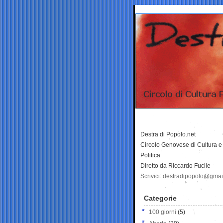
Destra di Popolo.net
Circolo Genovese di Cultura e
Politica
Diretto da Riccardo Fucile
Scrivici: destradipopolo@gma
Categorie
100 giorni
(5)