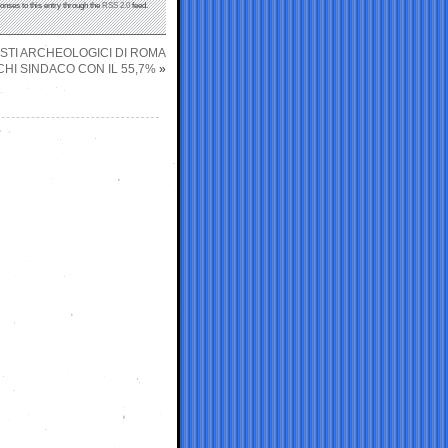
onses to this entry through the
RSS 2.0
feed.
ESTI ARCHEOLOGICI DI ROMA
CHI SINDACO CON IL 55,7%
»