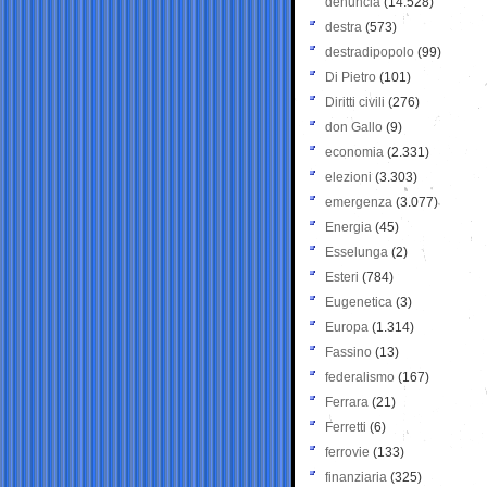
denuncia
(14.528)
destra
(573)
destradipopolo
(99)
Di Pietro
(101)
Diritti civili
(276)
don Gallo
(9)
economia
(2.331)
elezioni
(3.303)
emergenza
(3.077)
Energia
(45)
Esselunga
(2)
Esteri
(784)
Eugenetica
(3)
Europa
(1.314)
Fassino
(13)
federalismo
(167)
Ferrara
(21)
Ferretti
(6)
ferrovie
(133)
finanziaria
(325)