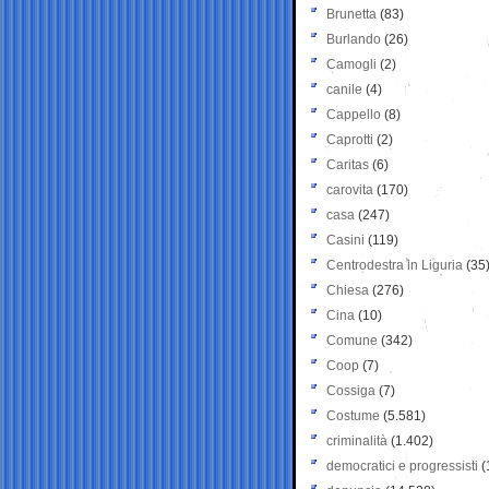
Brunetta
(83)
Burlando
(26)
Camogli
(2)
canile
(4)
Cappello
(8)
Caprotti
(2)
Caritas
(6)
carovita
(170)
casa
(247)
Casini
(119)
Centrodestra in Liguria
(35
Chiesa
(276)
Cina
(10)
Comune
(342)
Coop
(7)
Cossiga
(7)
Costume
(5.581)
criminalità
(1.402)
democratici e progressisti
(