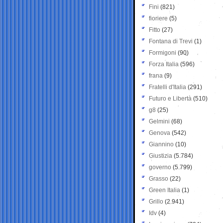
Fini
(821)
fioriere
(5)
Fitto
(27)
Fontana di Trevi
(1)
Formigoni
(90)
Forza Italia
(596)
frana
(9)
Fratelli d'Italia
(291)
Futuro e Libertà
(510)
g8
(25)
Gelmini
(68)
Genova
(542)
Giannino
(10)
Giustizia
(5.784)
governo
(5.799)
Grasso
(22)
Green Italia
(1)
Grillo
(2.941)
Idv
(4)