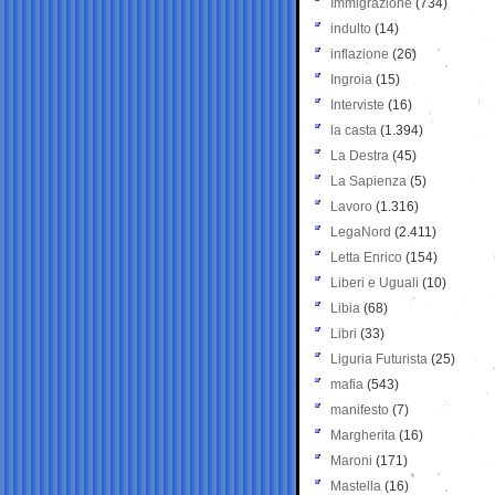
Immigrazione
(734)
indulto
(14)
inflazione
(26)
Ingroia
(15)
Interviste
(16)
la casta
(1.394)
La Destra
(45)
La Sapienza
(5)
Lavoro
(1.316)
LegaNord
(2.411)
Letta Enrico
(154)
Liberi e Uguali
(10)
Libia
(68)
Libri
(33)
Liguria Futurista
(25)
mafia
(543)
manifesto
(7)
Margherita
(16)
Maroni
(171)
Mastella
(16)