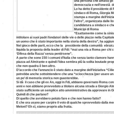
una persona che amava gli i
democrazia e nell’onestà del
Lo ha detto il presidente di F
sindaco di Roma, Giorgia Mel
stampa a margine dell’iniziat
l’altro”, organizzata dalle 
candidatura a sindaco e che 
Municipi di Roma
“Esattamente come la sinist
intitolare ai suoi padri fondatori delle vie o delle piazze nella Capit
un uomo che è stato importante nella storia della destra”, ha aggiun
Nel gioco delle parti, ecco che la presidente della comunità ebrai
liquida la proposta della leader di Fdi: “mai una via a Roma per chi
‘Difesa della Razza’ senza pentirsene”.
A parte che sono 150 i comuni d’Italia che senza tanto clamore hanno
piazza ad Almirante e quindi l’idea sembra più la solita boutade prop
che non quadra è ben altro.
D’accordo che l’annuncio è stato dato a margine dell’iniziativa “Cilieg
potrebbe anche sottointendere che una “sciocchezza (per usare un e
un po’ di memoria storica non guasterebbe.
Si dà il caso che gli ex An, oggi in Fdi, abbiano governato Roma c
anni e non abbiano provveduto a titolare alcuna strada a Giorgio A
stato sufficiente un semplice atto amministrativo da approvare in G
Quindi di che parlano?
Di quello che avrebbero potuto fare e che non hanno fatto?
E che ora usano per carpire il voto di qualche sprovveduto dalla m
Meloni? Eh sì, siamo proprio alla frutta.