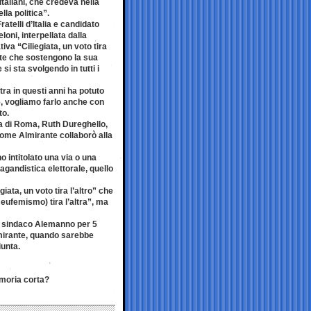
taliani, che credeva nella
la politica”.
ratelli d’Italia e candidato
oni, interpellata dalla
iva “Ciliegiata, un voto tira
liste che sostengono la sua
si sta svolgendo in tutti i
ra in questi anni ha potuto
ale, vogliamo farlo anche con
to.
ca di Roma, Ruth Dureghello,
 come Almirante collaborò alla
 intitolato una via o una
agandistica elettorale, quello
iata, un voto tira l’altro” che
ufemismo) tira l’altra”, ma
on sindaco Alemanno per 5
lmirante, quando sarebbe
iunta.
emoria corta?