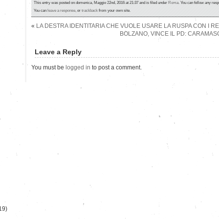
This entry was posted on domenica, Maggio 22nd, 2016 at 21:37 and is filed under
Roma
. You can follow any resp
You can
leave a response
, or
trackback
from your own site.
«
LA DESTRA IDENTITARIA CHE VUOLE USARE LA RUSPA CON I R
BOLZANO, VINCE IL PD: CARAMAS
Leave a Reply
You must be
logged in
to post a comment.
)
19)