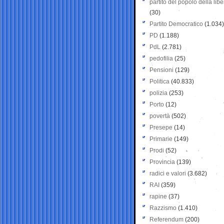
partito del popolo della libe
(30)
Partito Democratico
(1.034)
PD
(1.188)
PdL
(2.781)
pedofilia
(25)
Pensioni
(129)
Politica
(40.833)
polizia
(253)
Porto
(12)
povertà
(502)
Presepe
(14)
Primarie
(149)
Prodi
(52)
Provincia
(139)
radici e valori
(3.682)
RAI
(359)
rapine
(37)
Razzismo
(1.410)
Referendum
(200)