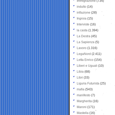
Immigrazione
(734)
indulto
(14)
inflazione
(26)
Ingroia
(15)
Interviste
(16)
la casta
(1.394)
La Destra
(45)
La Sapienza
(5)
Lavoro
(1.316)
LegaNord
(2.411)
Letta Enrico
(154)
Liberi e Uguali
(10)
Libia
(68)
Libri
(33)
Liguria Futurista
(25)
mafia
(543)
manifesto
(7)
Margherita
(16)
Maroni
(171)
Mastella
(16)