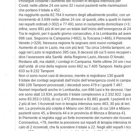
Prosegue costante l’aumento dei ricoveri in terapia intensiva per
Covid: nelle ultime 24 ore sono 32 i nuovi pazienti nelle rianimazioni
che portano il totale a 452.
Ha raggiunto quota 82.764 il numero degli attualmente positivi, con un
incremento di 3.699 nelle ultime 24 ore: di questi, oltre a quelli in rian
nei reparti ordinati (+302) e 77.491 sono in isolamento domiciliare (+3.35
infine, sono 891 più di ieri per un totale dall’inizio dell’emergenza di 2
Tra le regioni, per il quarto giorno consecutivo, è la Lombardia ad aver
696 casi. Seguono la Campania (+662), la Toscana (+466), il Piemonte (
Veneto (+328). Nessuna regione fa segnare zero nuovi contagiati.
Aumento di casi in Lazio, ma con più test: “Su circa 14mila tamponi, u
oggi nel Lazio si registrano 395 casi, 8 decessi (di cui 5 sono recuperi di
dice l’assessore alla Sanità della Regione Lazio, Alessio D’Amato.
Restano alti, ma stabili, i contagi in Campania. Nelle ultime 24 ore i nu
dall’unità di crisi della regione sono 662 su 7.405 Tamponi. Nella giornat
633 su 9.232 Tamponi
Non ci sono nuovi casi di decesso, mentre si registrano 130 guariti
Il totale dei contagi segnalati dall’inizio dell’emergenza covid in ca
690.109 Tamponi processati, i deceduti sono 479 e i guariti 7.487.
Numeri importanti anche in Lombardia, con 696 casi e tre decessi. I tamp
ore sono stati 13.934, portando il totale complessivo a 2.332.922. I guar
sono 83.353 (+163), di cui 1.472 dimessi e 81.881 guariti. I pazienti in
2 più di ieri. I ricoverati non in terapia intensiva sono 463, 30 più di ier
ieri. La provincia più colpita è Milano con 363 casi, di cui 184 a Milano 
pazienti sono 45, a Brescia 44 e in provincia di Monza e Brianza 41.
In Piemonte si registra oggi un forte incremento del numero dei ricovera
Coronavirus, +79, mentre la pressione sui reparti di terapia intensiva r
calo di 2 ricoverati, che fa scendere il totale a 22. Negli altri reparti i ri