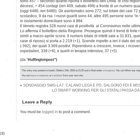
sono 457 – secondo quanto riporta il bollettino dell’Unità di crisi regi
decessi; + 454 contagi (ieri 409, sabato 499) a fronte di un numero quas
(oggi 6486, ieri 6480). Gli asintomatici sono 272; sul totale dei casi 
scolastico, 9 da rsa. I nuovi guariti sono 44, altre 495 persone sono “in
in isolamento domiciliare sono 4.984.
Il Veneto registra 328 nuovi casi di positività al Coronavirus nelle ultim
Lo afferma il bollettino della Regione. Prosegue quindi il trend di forte r
simili a marzo-aprile scorsi. Il numero totale di infetti sale a 31.831, que
case di riposo) si porta a 2.219 (+1). Scende rispetto a ieri il dato dei 
(-392), dei quali 3.369 positivi. Riprendono a crescere, invece, i ricover
ospedalieri, 339 (+8), e quelli in terapia intensiva, 37 (+5).
(da “
Huffingtonpost”)
This entry was posted on lunedì, Ottobre 12th, 2020 at 21:25 and is filed under
emergenza
. You can follow any res
)
You can
leave a response
, or
trackback
from your own site.
«
SONDAGGIO SWG-LA7: CALANO LEGA E PD, SALGONO FDI E M5
LO SMART WORKING PER GLI STATALI PASSA DA
Leave a Reply
You must be
logged in
to post a comment.
19)