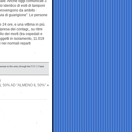
onale. Anche oggi comunicati 3
i identico di esiti di tamponi
72 provengono da ambito
 via di guarigione”. Le persone
e 24 ore, e una vittima in più.
ipresa dei contagi,, su ritmi
llo dei morti (tra ospedali e
soggetti in isolamento, 11.019
i nei normali reparti
ponses to this entry through the
RSS 2.0
feed.
S
L 50% AD “ALMENO IL 50%”
»