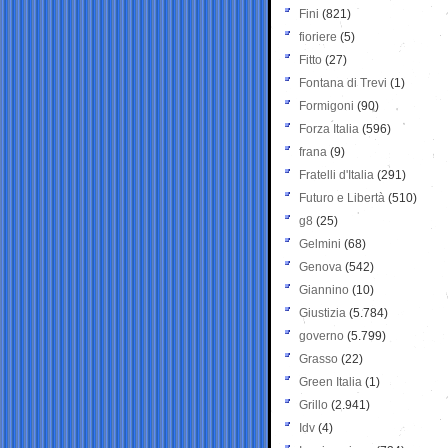
Fini
(821)
fioriere
(5)
Fitto
(27)
Fontana di Trevi
(1)
Formigoni
(90)
Forza Italia
(596)
frana
(9)
Fratelli d'Italia
(291)
Futuro e Libertà
(510)
g8
(25)
Gelmini
(68)
Genova
(542)
Giannino
(10)
Giustizia
(5.784)
governo
(5.799)
Grasso
(22)
Green Italia
(1)
Grillo
(2.941)
Idv
(4)