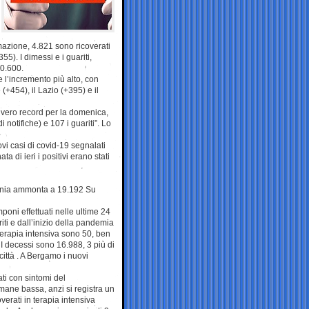
imazione, 4.821 sono ricoverati
5). I dimessi e i guariti,
40.600.
e l’incremento più alto, con
+454), il Lazio (+395) e il
n vero record per la domenica,
 notifiche) e 107 i guariti”. Lo
ovi casi di covid-19 segnalati
a di ieri i positivi erano stati
mpania ammonta a 19.192 Su
oni effettuati nelle ultime 24
iti e dall’inizio della pandemia
 terapia intensiva sono 50, ben
i. I decessi sono 16.988, 3 più di
città . A Bergamo i nuovi
ti con sintomi del
imane bassa, anzi si registra un
coverati in terapia intensiva