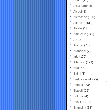
Aborto
(20)
Acca Larentia
(2)
Alcool
(3)
Alemanno
(150)
Alfano
(315)
Alitalia
(123)
Ambiente
(341)
AN
(210)
Animali
(74)
Arancioni
(2)
arte
(175)
Attentato
(329)
Auguri
(13)
Batini
(3)
Berlusconi
(4.295)
Bersani
(234)
Biasotti
(12)
Boldrini
(4)
Bossi
(1.221)
Brambilla
(38)