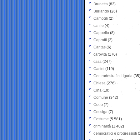
Brunetta
(83)
Burlando
(26)
Camogli
(2)
canile
(4)
Cappello
(8)
Caprotti
(2)
Caritas
(6)
carovita
(170)
casa
(247)
Casini
(119)
Centrodestra in Liguria
(35
Chiesa
(276)
Cina
(10)
Comune
(342)
Coop
(7)
Cossiga
(7)
Costume
(5.581)
criminalità
(1.402)
democratici e progressisti
(