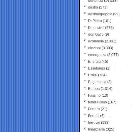
denuncia
(14.528)
destra
(573)
destradipopolo
(99)
Di Pietro
(101)
Diritti civili
(276)
don Gallo
(9)
economia
(2.331)
elezioni
(3.303)
emergenza
(3.077)
Energia
(45)
Esselunga
(2)
Esteri
(784)
Eugenetica
(3)
Europa
(1.314)
Fassino
(13)
federalismo
(167)
Ferrara
(21)
Ferretti
(6)
ferrovie
(133)
finanziaria
(325)