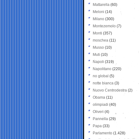
Mattarella
(60)
Meloni
(14)
Milano
(300)
Montezemolo
(7)
Monti
(357)
moschea
(11)
Musso
(10)
Muti
(10)
Napoli
(319)
Napolitano
(220)
no global
(5)
notte bianca
(3)
Nuovo Centrodestra
(2)
Obama
(11)
olimpiadi
(40)
Oliveri
(4)
Pannella
(29)
Papa
(33)
Parlamento
(1.428)