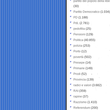
partito del popolo della libe
(30)
Partito Democratico
(1.034)
PD
(1.188)
PdL
(2.781)
pedofilia
(25)
Pensioni
(129)
Politica
(40.855)
polizia
(253)
Porto
(12)
povertà
(502)
Presepe
(14)
Primarie
(149)
Prodi
(52)
Provincia
(139)
radici e valori
(3.682)
RAI
(359)
rapine
(37)
Razzismo
(1.410)
Referendum
(200)