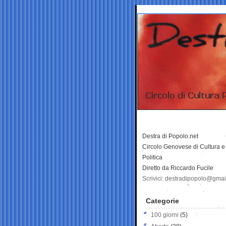
Destra di Popolo.net
Circolo Genovese di Cultura e
Politica
Diretto da Riccardo Fucile
Scrivici: destradipopolo@gma
Categorie
100 giorni
(5)