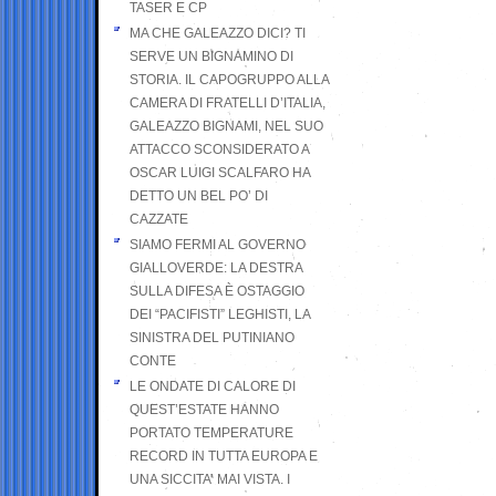
TASER E CP
MA CHE GALEAZZO DICI? TI
SERVE UN BIGNAMINO DI
STORIA. IL CAPOGRUPPO ALLA
CAMERA DI FRATELLI D’ITALIA,
GALEAZZO BIGNAMI, NEL SUO
ATTACCO SCONSIDERATO A
OSCAR LUIGI SCALFARO HA
DETTO UN BEL PO’ DI
CAZZATE
SIAMO FERMI AL GOVERNO
GIALLOVERDE: LA DESTRA
SULLA DIFESA È OSTAGGIO
DEI “PACIFISTI” LEGHISTI, LA
SINISTRA DEL PUTINIANO
CONTE
LE ONDATE DI CALORE DI
QUEST’ESTATE HANNO
PORTATO TEMPERATURE
RECORD IN TUTTA EUROPA E
UNA SICCITA’ MAI VISTA. I