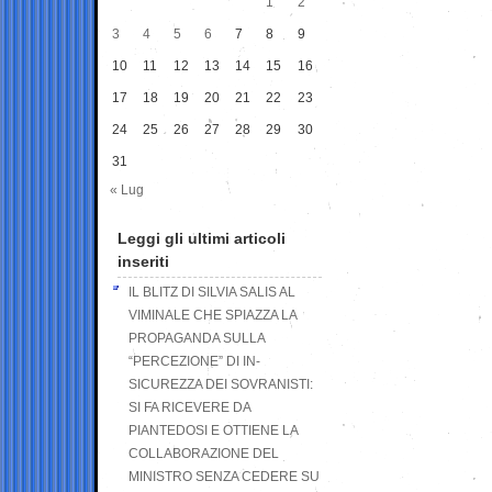
1
2
3
4
5
6
7
8
9
10
11
12
13
14
15
16
17
18
19
20
21
22
23
24
25
26
27
28
29
30
31
« Lug
Leggi gli ultimi articoli
inseriti
IL BLITZ DI SILVIA SALIS AL
VIMINALE CHE SPIAZZA LA
PROPAGANDA SULLA
“PERCEZIONE” DI IN-
SICUREZZA DEI SOVRANISTI:
SI FA RICEVERE DA
PIANTEDOSI E OTTIENE LA
COLLABORAZIONE DEL
MINISTRO SENZA CEDERE SU