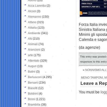
Aborto
(20)
Acca Larentia
(2)
Alcool
(3)
Alemanno
(150)
Alfano
(315)
Forza Italia inv
Alitalia
(123)
Sinistra Italian
Ambiente
(341)
Minimi gli sposta
AN
(210)
Calenda e sagono
Animali
(74)
(da agenzie)
Arancioni
(2)
arte
(175)
This entry was posted o
Attentato
(329)
responses to this entr
Auguri
(13)
«
NONNISMO ALL
Batini
(3)
Berlusconi
(4.295)
MENO TAMPONI, ME
Leave a Rep
Bersani
(234)
Biasotti
(12)
You must be
log
Boldrini
(4)
Bossi
(1.221)
Brambilla
(38)