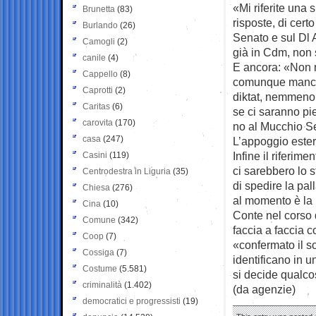
«Mi riferite una
Brunetta
(83)
risposte, di cert
Burlando
(26)
Senato e sul Dl A
Camogli
(2)
già in Cdm, non s
canile
(4)
E ancora: «Non mi
Cappello
(8)
comunque manca 
Caprotti
(2)
diktat, nemmeno 
Caritas
(6)
se ci saranno pi
carovita
(170)
no al Mucchio Se
casa
(247)
L’appoggio este
Infine il riferim
Casini
(119)
ci sarebbero lo 
Centrodestra in Liguria
(35)
di spedire la pal
Chiesa
(276)
al momento è la p
Cina
(10)
Conte nel corso 
Comune
(342)
faccia a faccia c
Coop
(7)
«confermato il s
Cossiga
(7)
identificano in u
Costume
(5.581)
si decide qualco
criminalità
(1.402)
(da agenzie)
democratici e progressisti
(19)