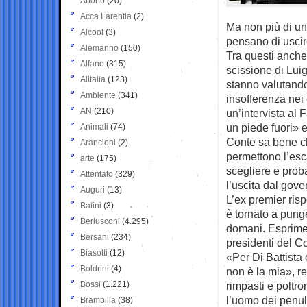
Aborto
(20)
Acca Larentia
(2)
Ma non più di un 
Alcool
(3)
pensano di usci
Alemanno
(150)
Tra questi anche 
Alfano
(315)
scissione di Lui
Alitalia
(123)
stanno valutando
Ambiente
(341)
insofferenza nei 
AN
(210)
un’intervista al
un piede fuori» 
Animali
(74)
Conte sa bene che
Arancioni
(2)
permettono l’esc
arte
(175)
scegliere e proba
Attentato
(329)
l’uscita dal gove
Auguri
(13)
L’ex premier ris
Batini
(3)
è tornato a pung
Berlusconi
(4.295)
domani. Esprime 
Bersani
(234)
presidenti del Co
Biasotti
(12)
«Per Di Battista
Boldrini
(4)
non è la mia», r
Bossi
(1.221)
rimpasti e poltr
l’uomo dei penul
Brambilla
(38)