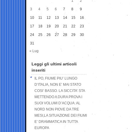
1
2
3
4
5
6
7
8
9
10
11
12
13
14
15
16
17
18
19
20
21
22
23
24
25
26
27
28
29
30
31
« Lug
Leggi gli ultimi articoli
inseriti
IL PO, FIUME PIU’ LUNGO
D’ITALIA, NON E’ MAI STATO
COSI’ BASSO. LA SICCITA’ STA
METTENDO A DURA PROVA I
SUOI VOLUMI D’ACQUA: AL
NORD NON PIOVE DA TRE
MESI,LA SITUAZIONE DEI FIUMI
E’ DRAMMATICA IN TUTTA
EUROPA