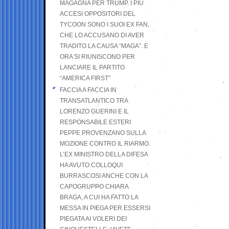
MAGAGNA PER TRUMP. I PIÙ
ACCESI OPPOSITORI DEL
TYCOON SONO I SUOI EX FAN,
CHE LO ACCUSANO DI AVER
TRADITO LA CAUSA “MAGA”. E
ORA SI RIUNISCONO PER
LANCIARE IL PARTITO
“AMERICA FIRST”
FACCIA A FACCIA IN
TRANSATLANTICO TRA
LORENZO GUERINI E IL
RESPONSABILE ESTERI
PEPPE PROVENZANO SULLA
MOZIONE CONTRO IL RIARMO.
L’EX MINISTRO DELLA DIFESA
HA AVUTO COLLOQUI
BURRASCOSI ANCHE CON LA
CAPOGRUPPO CHIARA
BRAGA, A CUI HA FATTO LA
MESSA IN PIEGA PER ESSERSI
PIEGATA AI VOLERI DEI