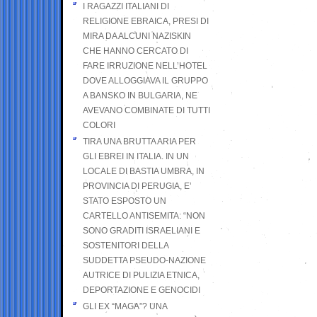
I RAGAZZI ITALIANI DI
RELIGIONE EBRAICA, PRESI DI
MIRA DA ALCUNI NAZISKIN
CHE HANNO CERCATO DI
FARE IRRUZIONE NELL’HOTEL
DOVE ALLOGGIAVA IL GRUPPO
A BANSKO IN BULGARIA, NE
AVEVANO COMBINATE DI TUTTI
COLORI
TIRA UNA BRUTTA ARIA PER
GLI EBREI IN ITALIA. IN UN
LOCALE DI BASTIA UMBRA, IN
PROVINCIA DI PERUGIA, E’
STATO ESPOSTO UN
CARTELLO ANTISEMITA: “NON
SONO GRADITI ISRAELIANI E
SOSTENITORI DELLA
SUDDETTA PSEUDO-NAZIONE
AUTRICE DI PULIZIA ETNICA,
DEPORTAZIONE E GENOCIDI
GLI EX “MAGA”? UNA