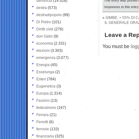
denuncia
(14.528)
This entry was posted o
responses to this entr
destra
(573)
destradipopolo
(99)
«
GIMBE, + 55% DI 
Di Pietro
(101)
IL GENERALE GRA
Diritti civili
(276)
Leave a Rep
don Gallo
(9)
economia
(2.331)
You must be
log
elezioni
(3.303)
emergenza
(3.077)
Energia
(45)
Esselunga
(2)
Esteri
(784)
Eugenetica
(3)
Europa
(1.314)
Fassino
(13)
federalismo
(167)
Ferrara
(21)
Ferretti
(6)
ferrovie
(133)
finanziaria
(325)