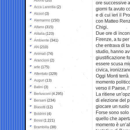
Aborto
(20)
ore successive a
Acca Larentia
(2)
giorni fa avuto c
Alcool
(3)
e di cui ieri il 
Alemanno
(150)
con Matteo Renzi
Chigi.
Alfano
(315)
Due ore di incont
Alitalia
(123)
Firenze, a tu per
Ambiente
(341)
che entrava di ta
AN
(210)
studio, hanno av
Animali
(74)
giustificazione f
Arancioni
(2)
essere scusa mig
arte
(175)
civica, ironizza
Attentato
(329)
Oggi Monti terr
Auguri
(13)
momento politico
Batini
(3)
verso il Paese, l
La ritiene un’opz
Berlusconi
(4.295)
di elezione del p
Bersani
(234)
giocare un ruolo 
Biasotti
(12)
Forse sono solo 
Boldrini
(4)
quello che apert
Bossi
(1.221)
momento è un’alle
Brambilla
(38)