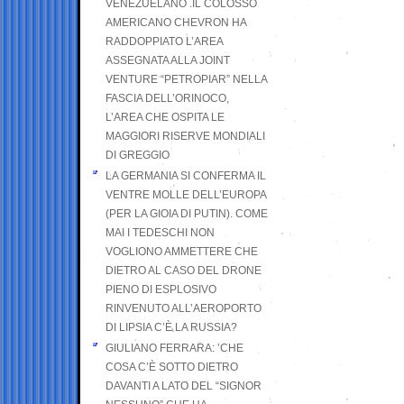
VENEZUELANO .IL COLOSSO
AMERICANO CHEVRON HA
RADDOPPIATO L’AREA
ASSEGNATA ALLA JOINT
VENTURE “PETROPIAR” NELLA
FASCIA DELL’ORINOCO,
L’AREA CHE OSPITA LE
MAGGIORI RISERVE MONDIALI
DI GREGGIO
LA GERMANIA SI CONFERMA IL
VENTRE MOLLE DELL’EUROPA
(PER LA GIOIA DI PUTIN). COME
MAI I TEDESCHI NON
VOGLIONO AMMETTERE CHE
DIETRO AL CASO DEL DRONE
PIENO DI ESPLOSIVO
RINVENUTO ALL’AEROPORTO
DI LIPSIA C’È LA RUSSIA?
GIULIANO FERRARA: ’CHE
COSA C’È SOTTO DIETRO
DAVANTI A LATO DEL “SIGNOR