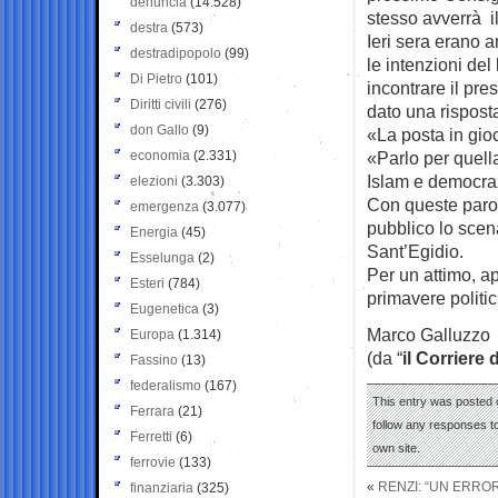
denuncia
(14.528)
stesso avverrà i
destra
(573)
Ieri sera erano a
destradipopolo
(99)
le intenzioni del
Di Pietro
(101)
incontrare il pr
Diritti civili
(276)
dato una rispost
don Gallo
(9)
«La posta in gioc
economia
(2.331)
«Parlo per quella
Islam e democra
elezioni
(3.303)
Con queste parol
emergenza
(3.077)
pubblico lo scen
Energia
(45)
Sant’Egidio.
Esselunga
(2)
Per un attimo, a
Esteri
(784)
primavere politic
Eugenetica
(3)
Marco Galluzzo
Europa
(1.314)
(da “
il Corriere 
Fassino
(13)
federalismo
(167)
This entry was posted 
Ferrara
(21)
follow any responses to
Ferretti
(6)
own site.
ferrovie
(133)
«
RENZI: “UN ERRO
finanziaria
(325)