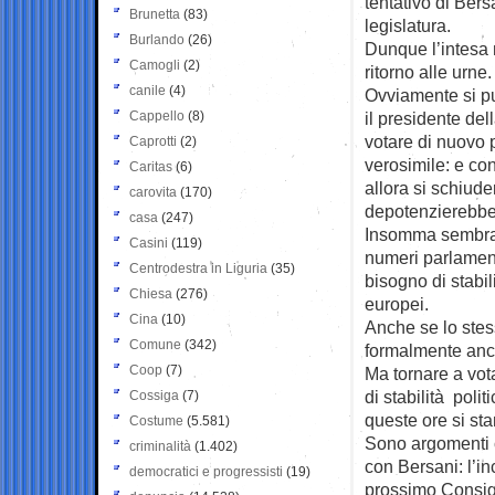
tentativo di Bers
Brunetta
(83)
legislatura.
Burlando
(26)
Dunque l’intesa 
Camogli
(2)
ritorno alle urne.
canile
(4)
Ovviamente si pu
Cappello
(8)
il presidente de
votare di nuovo 
Caprotti
(2)
verosimile: e con
Caritas
(6)
allora si schiud
carovita
(170)
depotenzierebbe 
casa
(247)
Insomma sembra ch
Casini
(119)
numeri parlament
Centrodestra in Liguria
(35)
bisogno di stabi
Chiesa
(276)
europei.
Cina
(10)
Anche se lo stes
Comune
(342)
formalmente anc
Coop
(7)
Ma tornare a vota
di stabilità poli
Cossiga
(7)
queste ore si st
Costume
(5.581)
Sono argomenti c
criminalità
(1.402)
con Bersani: l’i
democratici e progressisti
(19)
prossimo Consigl