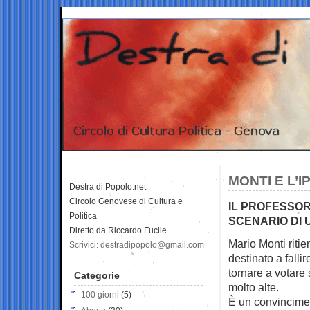
MONTI E L’
Destra di Popolo.net
Circolo Genovese di Cultura e
IL PROFESSOR
Politica
SCENARIO DI 
Diretto da Riccardo Fucile
Mario Monti ritie
Scrivici: destradipopolo@gmail.com
destinato a falli
tornare a votare
Categorie
molto alte.
100 giorni
(5)
È un convincimen