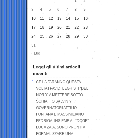
1
2
3
4
5
6
7
8
9
10
11
12
13
14
15
16
17
18
19
20
21
22
23
24
25
26
27
28
29
30
31
« Lug
Leggi gli ultimi articoli
inseriti
CE LA FARANNO QUESTA
VOLTA I PAVIDI LEGHISTI “DEL
NORD” A METTERE SOTTO
SCHIAFFO SALVINI? I
GOVERNATORI ATTILIO
FONTANA E MASSIMILIANO
FEDRIGA, INSIEME AL “DOGE”
LUCA ZAIA, SONO PRONTI A
FORMALIZZARE UNA