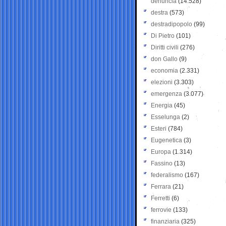
denuncia
(14.528)
destra
(573)
destradipopolo
(99)
Di Pietro
(101)
Diritti civili
(276)
don Gallo
(9)
economia
(2.331)
elezioni
(3.303)
emergenza
(3.077)
Energia
(45)
Esselunga
(2)
Esteri
(784)
Eugenetica
(3)
Europa
(1.314)
Fassino
(13)
federalismo
(167)
Ferrara
(21)
Ferretti
(6)
ferrovie
(133)
finanziaria
(325)