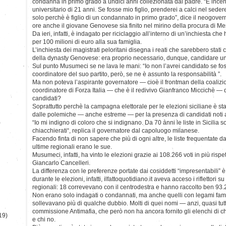
condanna in primo grado a undici anni collezionata dal padre. “È ince
universitario di 21 anni. Se fosse mio figlio, prenderei a calci nel sede
solo perchè è figlio di un condannato in primo grado”, dice il neogov
ore anche il giovane Genovese sia finito nel mirino della procura di Me
Da ieri, infatti, è indagato per riciclaggio all’interno di un’inchiesta ch
per 100 milioni di euro alla sua famiglia.
L’inchiesta dei magistrati peloritani disegna i reati che sarebbero stati
della dynasty Genovese: era proprio necessario, dunque, candidare un
Sul punto Musumeci se ne lava le mani: “Io non l’avrei candidato se fosse
coordinatore del suo partito, però, se ne è assunto la responsabilità ”.
Ma non poteva l’aspirante governatore — cioè il frontman della coaliz
coordinatore di Forza Italia — che è il redivivo Gianfranco Miccichè — d
candidati?
Soprattutto perchè la campagna elettorale per le elezioni siciliane è sta
dalle polemiche — anche estreme — per la presenza di candidati noti all
)
“Io mi indigno di coloro che si indignano. Da 70 anni le liste in Sicilia
chiacchierati“, replica il governatore dal capoluogo milanese.
Facendo finta di non sapere che più di ogni altre, le liste frequentate d
ultime regionali erano le sue.
Musumeci, infatti, ha vinto le elezioni grazie ai 108.266 voti in più rispet
Giancarlo Cancelleri.
La differenza con le preferenze portate dai cosiddetti “impresentabili” 
durante le elezioni, infatti, ilfattoquotidiano.it aveva acceso i riflettori s
regionali: 18 correvevano con il centrodestra e hanno raccolto ben 93.
Non erano solo indagati o condannati, ma anche quelli con legami famil
sollevavano più di qualche dubbio. Molti di quei nomi — anzi, quasi tutti 
commissione Antimafia, che però non ha ancora fornito gli elenchi di chi
19)
e chi no.