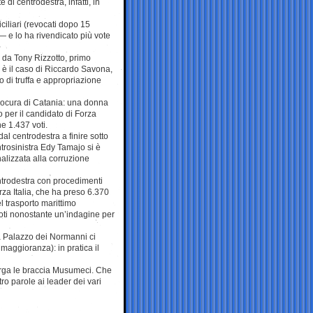
 di centrodestra, infatti, in
ciliari (revocati dopo 15
 — e lo ha rivendicato più vote
o da Tony Rizzotto, primo
o è il caso di Riccardo Savona,
o di truffa e appropriazione
 procura di Catania: una donna
o per il candidato di Forza
ne 1.437 voti.
dal centrodestra a finire sotto
ntrosinistra Edy Tamajo si è
alizzata alla corruzione
ntrodestra con procedimenti
za Italia, che ha preso 6.370
el trasporto marittimo
oti nonostante un’indagine per
a Palazzo dei Normanni ci
 maggioranza): in pratica il
larga le braccia Musumeci. Che
o parole ai leader dei vari