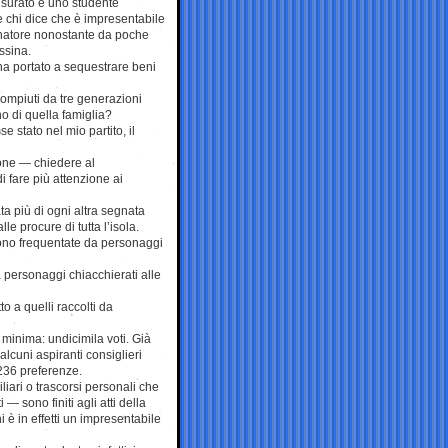
nsurato e uno studente
re chi dice che è impresentabile
ernatore nonostante da poche
ssina.
e ha portato a sequestrare beni
 compiuti da tre generazioni
o di quella famiglia?
 stato nel mio partito, il
ione — chiedere al
i fare più attenzione ai
ta più di ogni altra segnata
e procure di tutta l’isola.
 sono frequentate da personaggi
a personaggi chiacchierati alle
to a quelli raccolti da
è minima: undicimila voti. Già
u alcuni aspiranti consiglieri
236 preferenze.
iari o trascorsi personali che
— sono finiti agli atti della
 è in effetti un impresentabile