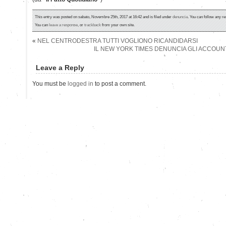
This entry was posted on sabato, Novembre 25th, 2017 at 16:42 and is filed under
denuncia
. You can follow any re
You can
leave a response
, or
trackback
from your own site.
«
NEL CENTRODESTRA TUTTI VOGLIONO RICANDIDARSI
IL NEW YORK TIMES DENUNCIA GLI ACCOUNT
Leave a Reply
You must be
logged in
to post a comment.