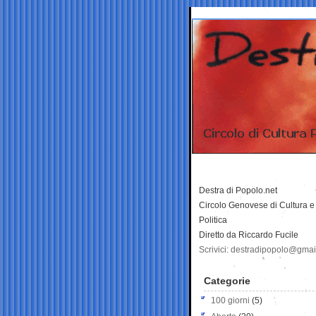
Destra di Popolo.net
Circolo Genovese di Cultura e
Politica
Diretto da Riccardo Fucile
Scrivici: destradipopolo@gma
Categorie
100 giorni
(5)