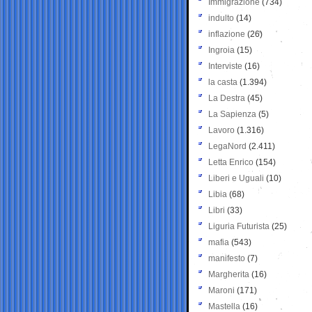
Immigrazione
(734)
indulto
(14)
inflazione
(26)
Ingroia
(15)
Interviste
(16)
la casta
(1.394)
La Destra
(45)
La Sapienza
(5)
Lavoro
(1.316)
LegaNord
(2.411)
Letta Enrico
(154)
Liberi e Uguali
(10)
Libia
(68)
Libri
(33)
Liguria Futurista
(25)
mafia
(543)
manifesto
(7)
Margherita
(16)
Maroni
(171)
Mastella
(16)