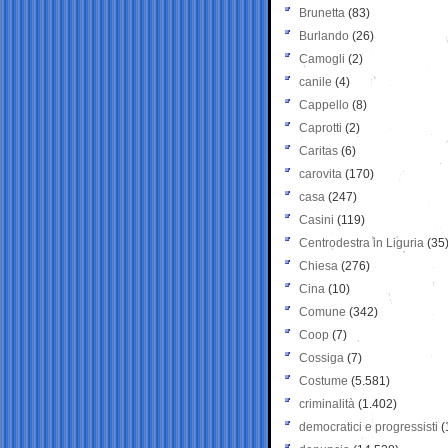
Brunetta
(83)
Burlando
(26)
Camogli
(2)
canile
(4)
Cappello
(8)
Caprotti
(2)
Caritas
(6)
carovita
(170)
casa
(247)
Casini
(119)
Centrodestra in Liguria
(35
Chiesa
(276)
Cina
(10)
Comune
(342)
Coop
(7)
Cossiga
(7)
Costume
(5.581)
criminalità
(1.402)
democratici e progressisti
(