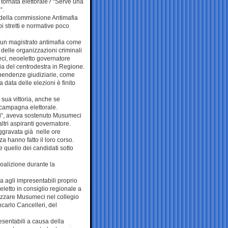
 tornata elettorale? “Serve una
“.
 della commissione Antimafia
pi stretti e normative poco
 un magistrato antimafia come
 delle organizzazioni criminali
meci, neoeletto governatore
oria del centrodestra in Regione.
 pendenze giudiziarie, come
 data delle elezioni è finito
 sua vittoria, anche se
n campagna elettorale.
rnali“, aveva sostenuto Musumeci
tri aspiranti governatore.
gravata già nelle ore
 hanno fatto il loro corso.
e quello dei candidati sotto
coalizione durante la
a agli impresentabili proprio
letto in consiglio regionale a
hizzare Musumeci nel collegio
ncarlo Cancelleri, del
esentabili a causa della