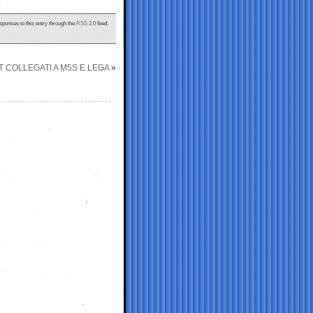
sponses to this entry through the
RSS 2.0
feed.
 COLLEGATI A M5S E LEGA
»