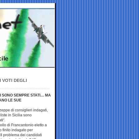
 VOTI DEGLI
CI SONO SEMPRE STATI… MA
RANO LE SUE
 zeppe di consiglieri indagati,
iste in Sicilia sono
ti“.
ollo di Francantonio eletto a
o finito indagato per
. Il problema dei candidati