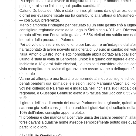
Più repentina è stata invece la magistratura: solo per rimanere nelle liste
pochi giorni sono finiti nei guai quattro candidati.
Cateno De Luca dell’Udc è stato il primo: gli hanno dato gli arresti domi
giorni) per evasione fiscale ma ha contribuito alla vittoria di Musumeci
— con 5.418 preferenze.
Meno clamorosa l’indagine per peculato su un ente gestito fino a lugli
consigliere regionale eletto dalla Lega in Sicilia con 4.011 voti. Divers
tornato all’Ars con Forza Italia grazie a 6.554 elettori ma subito accusat
indebita dalla procura di Palermo.
Poi c’è voluto un servizio delle Iene per fare aprire un’indagine dalla
ha raccontato di avere ricevuto una offerta di 50 euro in cambio del vot
Italia, Antonio Castro, non eletto nonostante abbia portato alla coalizio
Quindi è stata la volta di Genovese junior: è il quarto consigliere eletto 
inchiesta a 18 giorni dalle elezioni, il quinto se si considera che nel ce
visto recapitare un avviso di garanzia per associazione a delinquere fin
elettorale.
Vanno ad allungare una lista che comprende altri due consiglieri di ce
penali pendenti già prima delle elezioni: sono Marianna Caronia di For
voti nel collegio di Palermo ed è indagata nell’inchiesta sugli appalti d
regionale, e Giuseppe Gennuso eletto a Siracusa dall’Udc con 6.557 v
truffa.
Il giorno dell’insediamento del nuovo Parlamentino regionale, quindi, 
saranno già sette consiglieri con problemi giudiziari (sei soltanto nella
10% dell’intero consiglio appena eletto.
“Il problema è che manca una centrale unica dei carichi pendenti“, al
forse davanti a qualche nome avrebbe semplicemente potuto dire quattr
partiti: o io o loro.
(da
“Il Fatto Quotidiano”
)