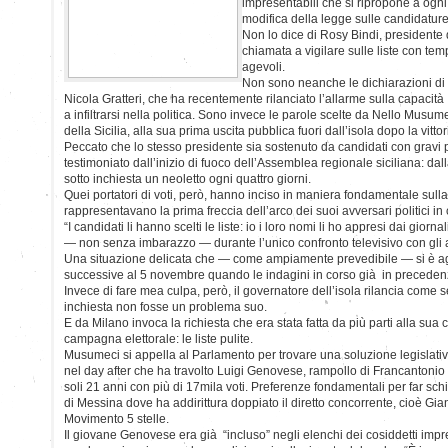
impresentabili che si ripropone a ogni
modifica della legge sulle candidature
Non lo dice di Rosy Bindi, presidente
chiamata a vigilare sulle liste con tem
agevoli.
Non sono neanche le dichiarazioni di
Nicola Gratteri, che ha recentemente rilanciato l’allarme sulla capacità
a infiltrarsi nella politica. Sono invece le parole scelte da Nello Musu
della Sicilia, alla sua prima uscita pubblica fuori dall’isola dopo la vitt
Peccato che lo stesso presidente sia sostenuto da candidati con gravi
testimoniato dall’inizio di fuoco dell’Assemblea regionale siciliana: dalla
sotto inchiesta un neoletto ogni quattro giorni.
Quei portatori di voti, però, hanno inciso in maniera fondamentale sulla
rappresentavano la prima freccia dell’arco dei suoi avversari politici i
“I candidati li hanno scelti le liste: io i loro nomi li ho appresi dai gio
— non senza imbarazzo — durante l’unico confronto televisivo con gli al
Una situazione delicata che — come ampiamente prevedibile — si è ag
successive al 5 novembre quando le indagini in corso già in precedenza
Invece di fare mea culpa, però, il governatore dell’isola rilancia come s
inchiesta non fosse un problema suo.
E da Milano invoca la richiesta che era stata fatta da più parti alla sua 
campagna elettorale: le liste pulite.
Musumeci si appella al Parlamento per trovare una soluzione legislativ
nel day after che ha travolto Luigi Genovese, rampollo di Francantonio e
soli 21 anni con più di 17mila voti. Preferenze fondamentali per far sc
di Messina dove ha addirittura doppiato il diretto concorrente, cioè Gia
Movimento 5 stelle.
Il giovane Genovese era già “incluso” negli elenchi dei cosiddetti impr