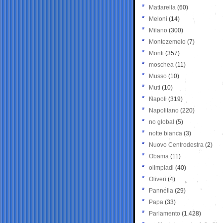
Mattarella
(60)
Meloni
(14)
Milano
(300)
Montezemolo
(7)
Monti
(357)
moschea
(11)
Musso
(10)
Muti
(10)
Napoli
(319)
Napolitano
(220)
no global
(5)
notte bianca
(3)
Nuovo Centrodestra
(2)
Obama
(11)
olimpiadi
(40)
Oliveri
(4)
Pannella
(29)
Papa
(33)
Parlamento
(1.428)