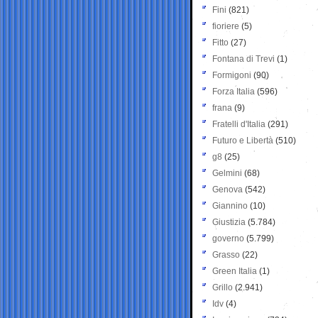
Fini
(821)
fioriere
(5)
Fitto
(27)
Fontana di Trevi
(1)
Formigoni
(90)
Forza Italia
(596)
frana
(9)
Fratelli d'Italia
(291)
Futuro e Libertà
(510)
g8
(25)
Gelmini
(68)
Genova
(542)
Giannino
(10)
Giustizia
(5.784)
governo
(5.799)
Grasso
(22)
Green Italia
(1)
Grillo
(2.941)
Idv
(4)