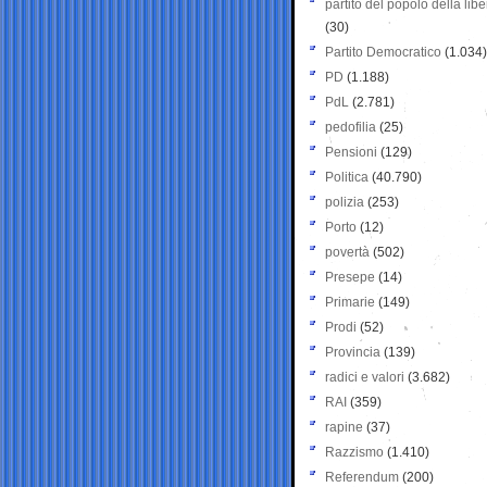
partito del popolo della libe
(30)
Partito Democratico
(1.034)
PD
(1.188)
PdL
(2.781)
pedofilia
(25)
Pensioni
(129)
Politica
(40.790)
polizia
(253)
Porto
(12)
povertà
(502)
Presepe
(14)
Primarie
(149)
Prodi
(52)
Provincia
(139)
radici e valori
(3.682)
RAI
(359)
rapine
(37)
Razzismo
(1.410)
Referendum
(200)