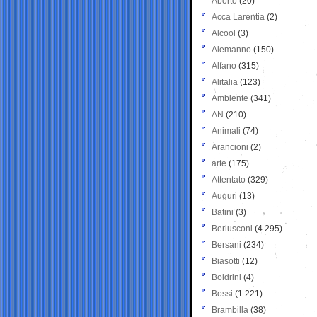
Aborto
(20)
Acca Larentia
(2)
Alcool
(3)
Alemanno
(150)
Alfano
(315)
Alitalia
(123)
Ambiente
(341)
AN
(210)
Animali
(74)
Arancioni
(2)
arte
(175)
Attentato
(329)
Auguri
(13)
Batini
(3)
Berlusconi
(4.295)
Bersani
(234)
Biasotti
(12)
Boldrini
(4)
Bossi
(1.221)
Brambilla
(38)