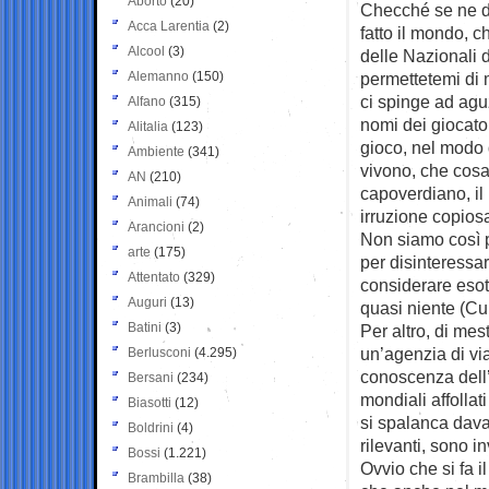
Aborto
(20)
Checché se ne d
Acca Larentia
(2)
fatto il mondo, 
Alcool
(3)
delle Nazionali 
Alemanno
(150)
permettetemi di 
ci spinge ad aguz
Alfano
(315)
nomi dei giocator
Alitalia
(123)
gioco, nel modo d
Ambiente
(341)
vivono, che cosa
AN
(210)
capoverdiano, il
Animali
(74)
irruzione copios
Arancioni
(2)
Non siamo così p
arte
(175)
per disinteressa
Attentato
(329)
considerare esot
Auguri
(13)
quasi niente (Cu
Batini
(3)
Per altro, di mes
un’agenzia di vi
Berlusconi
(4.295)
conoscenza dell’u
Bersani
(234)
mondiali affolla
Biasotti
(12)
si spalanca dava
Boldrini
(4)
rilevanti, sono 
Bossi
(1.221)
Ovvio che si fa il 
Brambilla
(38)