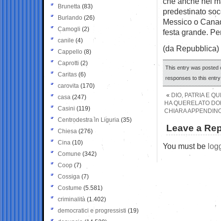
che anche nel ma
Brunetta
(83)
predestinato soc
Burlando
(26)
Messico o Canada
Camogli
(2)
festa grande. Per
canile
(4)
(da Repubblica)
Cappello
(8)
Caprotti
(2)
This entry was posted o
Caritas
(6)
responses to this entr
carovita
(170)
«
DIO, PATRIA E Q
casa
(247)
HA QUERELATO DON
Casini
(119)
CHIARA APPENDINO
Centrodestra in Liguria
(35)
Leave a Rep
Chiesa
(276)
Cina
(10)
You must be
log
Comune
(342)
Coop
(7)
Cossiga
(7)
Costume
(5.581)
criminalità
(1.402)
democratici e progressisti
(19)