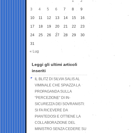
1
2
3
4
5
6
7
8
9
10
11
12
13
14
15
16
17
18
19
20
21
22
23
24
25
26
27
28
29
30
31
« Lug
Leggi gli ultimi articoli
inseriti
IL BLITZ DI SILVIA SALIS AL
VIMINALE CHE SPIAZZA LA
PROPAGANDA SULLA
“PERCEZIONE” DI IN-
SICUREZZA DEI SOVRANISTI:
SI FA RICEVERE DA
PIANTEDOSI E OTTIENE LA
COLLABORAZIONE DEL
MINISTRO SENZA CEDERE SU