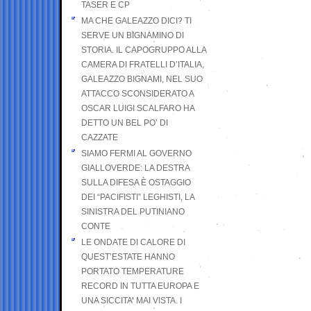
TASER E CP
MA CHE GALEAZZO DICI? TI
SERVE UN BIGNAMINO DI
STORIA. IL CAPOGRUPPO ALLA
CAMERA DI FRATELLI D’ITALIA,
GALEAZZO BIGNAMI, NEL SUO
ATTACCO SCONSIDERATO A
OSCAR LUIGI SCALFARO HA
DETTO UN BEL PO’ DI
CAZZATE
SIAMO FERMI AL GOVERNO
GIALLOVERDE: LA DESTRA
SULLA DIFESA È OSTAGGIO
DEI “PACIFISTI” LEGHISTI, LA
SINISTRA DEL PUTINIANO
CONTE
LE ONDATE DI CALORE DI
QUEST’ESTATE HANNO
PORTATO TEMPERATURE
RECORD IN TUTTA EUROPA E
UNA SICCITA’ MAI VISTA. I