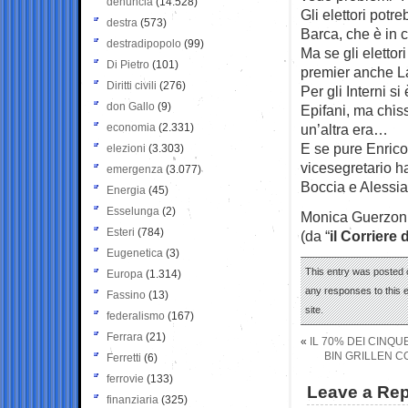
denuncia
(14.528)
Gli elettori pot
destra
(573)
Barca, che è in 
destradipopolo
(99)
Ma se gli elettor
Di Pietro
(101)
premier anche L
Diritti civili
(276)
Per gli Interni s
don Gallo
(9)
Epifani, ma chis
economia
(2.331)
un’altra era…
E se pure Enrico
elezioni
(3.303)
vicesegretario h
emergenza
(3.077)
Boccia e Alessi
Energia
(45)
Esselunga
(2)
Monica Guerzon
Esteri
(784)
(da “
il Corriere 
Eugenetica
(3)
This entry was posted o
Europa
(1.314)
any responses to this 
Fassino
(13)
site.
federalismo
(167)
Ferrara
(21)
«
IL 70% DEI CINQU
BIN GRILLEN C
Ferretti
(6)
ferrovie
(133)
Leave a Rep
finanziaria
(325)