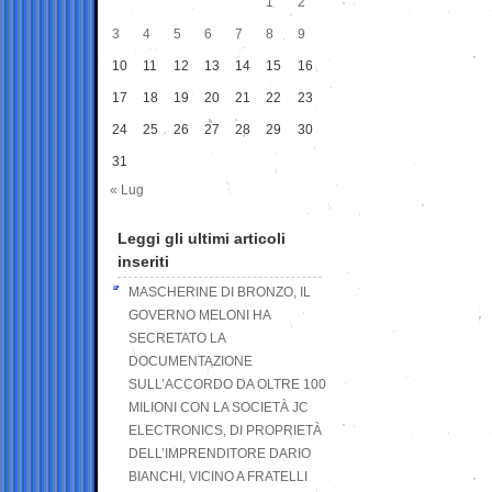
1
2
3
4
5
6
7
8
9
10
11
12
13
14
15
16
17
18
19
20
21
22
23
24
25
26
27
28
29
30
31
« Lug
Leggi gli ultimi articoli
inseriti
MASCHERINE DI BRONZO, IL
GOVERNO MELONI HA
SECRETATO LA
DOCUMENTAZIONE
SULL’ACCORDO DA OLTRE 100
MILIONI CON LA SOCIETÀ JC
ELECTRONICS, DI PROPRIETÀ
DELL’IMPRENDITORE DARIO
BIANCHI, VICINO A FRATELLI