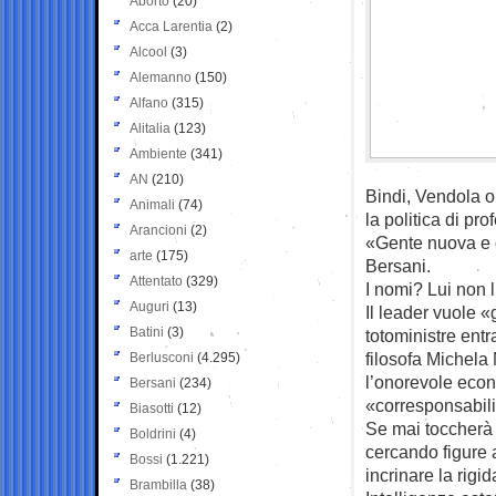
Aborto
(20)
Acca Larentia
(2)
Alcool
(3)
Alemanno
(150)
Alfano
(315)
Alitalia
(123)
Ambiente
(341)
AN
(210)
Bindi, Vendola o
Animali
(74)
la politica di pro
Arancioni
(2)
«Gente nuova e d
arte
(175)
Bersani.
Attentato
(329)
I nomi? Lui non l
Auguri
(13)
Il leader vuole 
Batini
(3)
totoministre ent
filosofa Michela
Berlusconi
(4.295)
l’onorevole econ
Bersani
(234)
«corresponsabili
Biasotti
(12)
Se mai toccherà 
Boldrini
(4)
cercando figure 
Bossi
(1.221)
incrinare la rigid
Brambilla
(38)