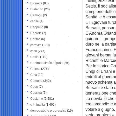
Intelligenze este
Brunetta
(83)
Settis. Il social
Burlando
(26)
campione delle n
Camogli
(2)
Sanità e Alessand
canile
(4)
E i «giovani tur
Cappello
(8)
Bersani, pensano
E Andrea Orlando
Caprotti
(2)
guidare il grupp
Caritas
(6)
duro nella parti
carovita
(170)
Franceschini e Fi
casa
(247)
giovani bersania
Casini
(119)
Richetti e Marcu
Centrodestra in Liguria
(35)
Per lo storico Go
Chiesa
(276)
Chigi di Errani e
Cina
(10)
entrati al govern
Comune
(342)
nuovo schema anc
Coop
(7)
Bersani è stato 
generazione che 
Cossiga
(7)
La novità è che 
Costume
(5.581)
«rottamandi» e a
criminalità
(1.402)
votare a giugno.
democratici e progressisti
(19)
vedo problemi».