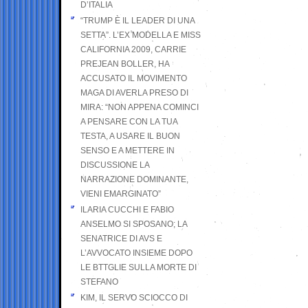
D’ITALIA
“TRUMP È IL LEADER DI UNA
SETTA”. L’EX MODELLA E MISS
CALIFORNIA 2009, CARRIE
PREJEAN BOLLER, HA
ACCUSATO IL MOVIMENTO
MAGA DI AVERLA PRESO DI
MIRA: “NON APPENA COMINCI
A PENSARE CON LA TUA
TESTA, A USARE IL BUON
SENSO E A METTERE IN
DISCUSSIONE LA
NARRAZIONE DOMINANTE,
VIENI EMARGINATO”
ILARIA CUCCHI E FABIO
ANSELMO SI SPOSANO; LA
SENATRICE DI AVS E
L’AVVOCATO INSIEME DOPO
LE BTTGLIE SULLA MORTE DI
STEFANO
KIM, IL SERVO SCIOCCO DI