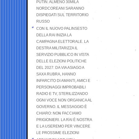
PUTIN: ALMENO 30MILA
NORDCOREANI SARANNO
DISPIEGATI SUL TERRITORIO
RUSSO
CON IL NUOVO PALINSESTO
DELLA RAI INIZIA LA
CAMPAGNA ELETTORALE. LA
DESTRA MILITARIZZA IL
SERVIZIO PUBBLICO IN VISTA
DELLE ELEZIONI POLITICHE
DEL 2027: DA VIA ASIAGO A
SAXA RUBRA, HANNO
INFARCITO DI AMANTI, AMICI E
PERSONAGGI IMPROBABILI
RADIO E TV, STERILIZZANDO
OGNI VOCE NON ORGANICA AL
GOVERNO. IL MESSAGGIO È
CHIARO: NON FACCIAMO
PRIGIONIERI. LA RAI È NOSTRA
E LA USEREMO PER VINCERE
LE PROSSIME ELEZIONI