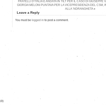
FRATELLI D’ITALIA È ANDATA IN TILT PER IL CASO DI GIUSEPPE
GIORGIA MELONI PUNTAVA PER LA VICEPRESIDENZA DEL CSM, I
ALLA ’NDRANGHETA
»
Leave a Reply
You must be
logged in
to post a comment.
)
19)