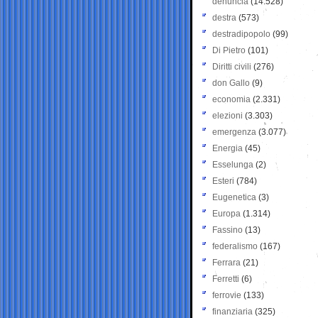
denuncia
(14.528)
destra
(573)
destradipopolo
(99)
Di Pietro
(101)
Diritti civili
(276)
don Gallo
(9)
economia
(2.331)
elezioni
(3.303)
emergenza
(3.077)
Energia
(45)
Esselunga
(2)
Esteri
(784)
Eugenetica
(3)
Europa
(1.314)
Fassino
(13)
federalismo
(167)
Ferrara
(21)
Ferretti
(6)
ferrovie
(133)
finanziaria
(325)