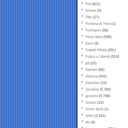
Fini
(821)
fioriere
(5)
Fitto
(27)
Fontana di Trevi
(1)
Formigoni
(90)
Forza Italia
(596)
frana
(9)
Fratelli d'Italia
(291)
Futuro e Libertà
(510)
g8
(25)
Gelmini
(68)
Genova
(542)
Giannino
(10)
Giustizia
(5.784)
governo
(5.799)
Grasso
(22)
Green Italia
(1)
Grillo
(2.941)
Idv
(4)