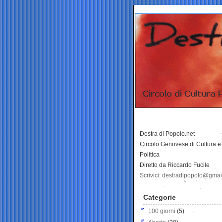
Destra di Popolo.net
Circolo Genovese di Cultura e
Politica
Diretto da Riccardo Fucile
Scrivici: destradipopolo@gma
Categorie
100 giorni
(5)