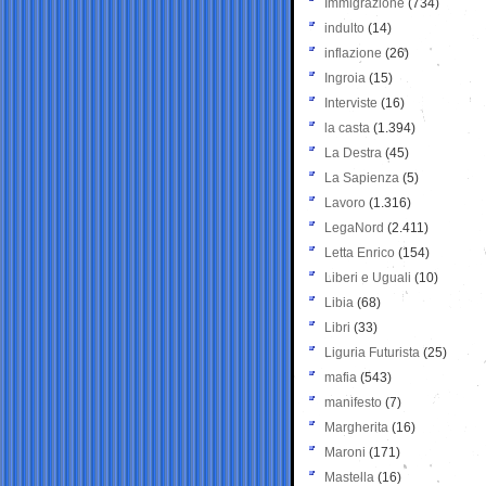
Immigrazione
(734)
indulto
(14)
inflazione
(26)
Ingroia
(15)
Interviste
(16)
la casta
(1.394)
La Destra
(45)
La Sapienza
(5)
Lavoro
(1.316)
LegaNord
(2.411)
Letta Enrico
(154)
Liberi e Uguali
(10)
Libia
(68)
Libri
(33)
Liguria Futurista
(25)
mafia
(543)
manifesto
(7)
Margherita
(16)
Maroni
(171)
Mastella
(16)