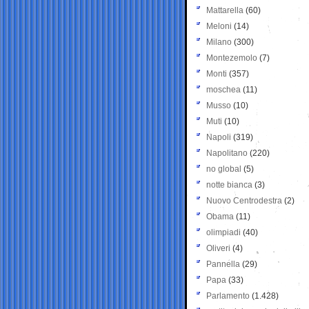
Mattarella
(60)
Meloni
(14)
Milano
(300)
Montezemolo
(7)
Monti
(357)
moschea
(11)
Musso
(10)
Muti
(10)
Napoli
(319)
Napolitano
(220)
no global
(5)
notte bianca
(3)
Nuovo Centrodestra
(2)
Obama
(11)
olimpiadi
(40)
Oliveri
(4)
Pannella
(29)
Papa
(33)
Parlamento
(1.428)