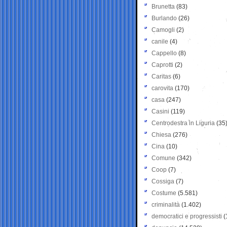
Brunetta
(83)
Burlando
(26)
Camogli
(2)
canile
(4)
Cappello
(8)
Caprotti
(2)
Caritas
(6)
carovita
(170)
casa
(247)
Casini
(119)
Centrodestra in Liguria
(35
Chiesa
(276)
Cina
(10)
Comune
(342)
Coop
(7)
Cossiga
(7)
Costume
(5.581)
criminalità
(1.402)
democratici e progressisti
(