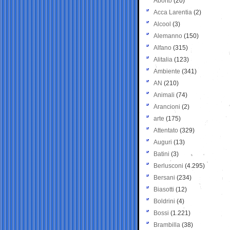
Aborto
(20)
Acca Larentia
(2)
Alcool
(3)
Alemanno
(150)
Alfano
(315)
Alitalia
(123)
Ambiente
(341)
AN
(210)
Animali
(74)
Arancioni
(2)
arte
(175)
Attentato
(329)
Auguri
(13)
Batini
(3)
Berlusconi
(4.295)
Bersani
(234)
Biasotti
(12)
Boldrini
(4)
Bossi
(1.221)
Brambilla
(38)