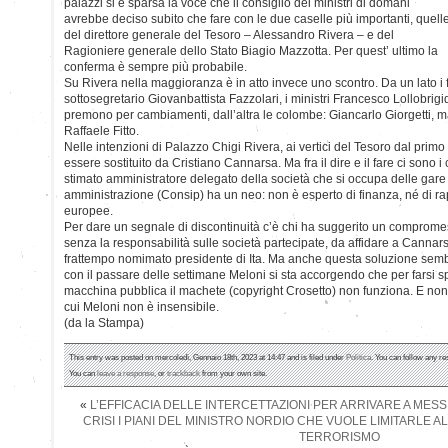
palazzi si è sparsa la voce che il consiglio dei ministri di domani
avrebbe deciso subito che fare con le due caselle più importanti, quell
del direttore generale del Tesoro – Alessandro Rivera – e del
Ragioniere generale dello Stato Biagio Mazzotta. Per quest’ ultimo la
conferma è sempre più probabile.
Su Rivera nella maggioranza è in atto invece uno scontro. Da un lato i f
sottosegretario Giovanbattista Fazzolari, i ministri Francesco Lollobrig
premono per cambiamenti, dall’altra le colombe: Giancarlo Giorgetti, 
Raffaele Fitto.
Nelle intenzioni di Palazzo Chigi Rivera, ai vertici del Tesoro dal pri
essere sostituito da Cristiano Cannarsa. Ma fra il dire e il fare ci sono i
stimato amministratore delegato della società che si occupa delle gare p
amministrazione (Consip) ha un neo: non è esperto di finanza, né di rapp
europee.
Per dare un segnale di discontinuità c’è chi ha suggerito un comprome
senza la responsabilità sulle società partecipate, da affidare a Cannars
frattempo nomimato presidente di Ita. Ma anche questa soluzione sem
con il passare delle settimane Meloni si sta accorgendo che per farsi s
macchina pubblica il machete (copyright Crosetto) non funziona. E non
cui Meloni non è insensibile.
(da la Stampa)
This entry was posted on mercoledì, Gennaio 18th, 2023 at 14:47 and is filed under
Politica
. You can follow any re
You can
leave a response
, or
trackback
from your own site.
«
L’EFFICACIA DELLE INTERCETTAZIONI PER ARRIVARE A MES
CRISI I PIANI DEL MINISTRO NORDIO CHE VUOLE LIMITARLE AL
TERRORISMO