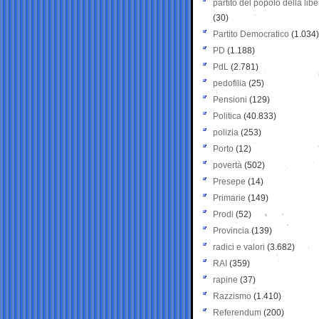
partito del popolo della libe
(30)
Partito Democratico
(1.034)
PD
(1.188)
PdL
(2.781)
pedofilia
(25)
Pensioni
(129)
Politica
(40.833)
polizia
(253)
Porto
(12)
povertà
(502)
Presepe
(14)
Primarie
(149)
Prodi
(52)
Provincia
(139)
radici e valori
(3.682)
RAI
(359)
rapine
(37)
Razzismo
(1.410)
Referendum
(200)