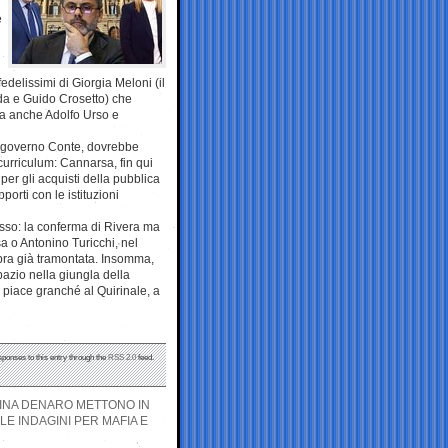
e
edelissimi di Giorgia Meloni (il
ida e Guido Crosetto) che
ma anche Adolfo Urso e
mo governo Conte, dovrebbe
 curriculum: Cannarsa, fin qui
er gli acquisti della pubblica
orti con le istituzioni
sso: la conferma di Rivera ma
a o Antonino Turicchi, nel
bra già tramontata. Insomma,
pazio nella giungla della
 piace granché al Quirinale, a
sponses to this entry through the
RSS 2.0
feed.
SINA DENARO METTONO IN
LE INDAGINI PER MAFIA E