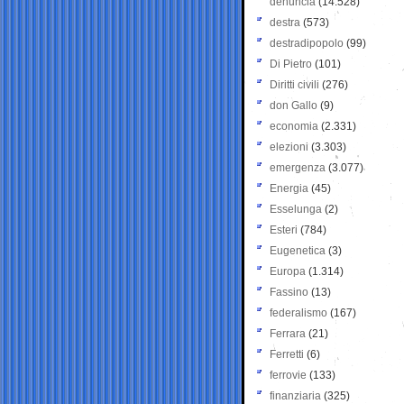
denuncia
(14.528)
destra
(573)
destradipopolo
(99)
Di Pietro
(101)
Diritti civili
(276)
don Gallo
(9)
economia
(2.331)
elezioni
(3.303)
emergenza
(3.077)
Energia
(45)
Esselunga
(2)
Esteri
(784)
Eugenetica
(3)
Europa
(1.314)
Fassino
(13)
federalismo
(167)
Ferrara
(21)
Ferretti
(6)
ferrovie
(133)
finanziaria
(325)