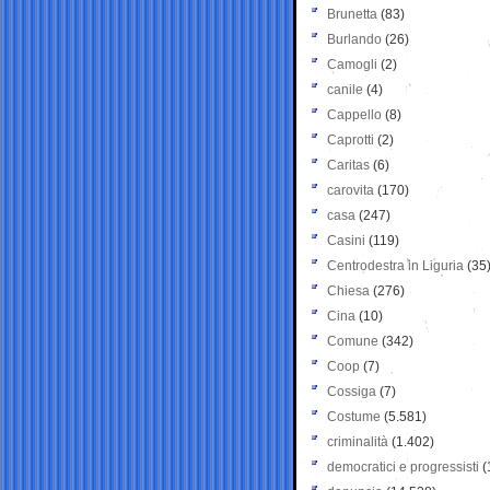
Brunetta
(83)
Burlando
(26)
Camogli
(2)
canile
(4)
Cappello
(8)
Caprotti
(2)
Caritas
(6)
carovita
(170)
casa
(247)
Casini
(119)
Centrodestra in Liguria
(35
Chiesa
(276)
Cina
(10)
Comune
(342)
Coop
(7)
Cossiga
(7)
Costume
(5.581)
criminalità
(1.402)
democratici e progressisti
(