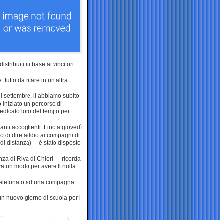
istribuiti in base ai vincitori
tutto da rifare in un’altra
 di settembre, li abbiamo subito
 iniziato un percorso di
edicato loro del tempo per
.
anti accoglienti. Fino a giovedì
po di dire addio ai compagni di
 di distanza)— è stato disposto
nza di Riva di Chieri — ricorda
va un modo per avere il nulla
 telefonato ad una compagna
 un nuovo giorno di scuola per i