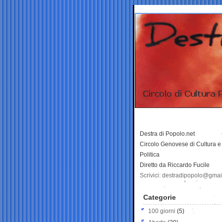
Destra di Popolo.net
Circolo Genovese di Cultura e
Politica
Diretto da Riccardo Fucile
Scrivici: destradipopolo@gma
Categorie
100 giorni
(5)