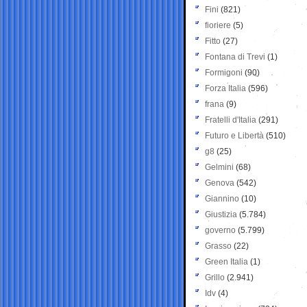
Fini
(821)
fioriere
(5)
Fitto
(27)
Fontana di Trevi
(1)
Formigoni
(90)
Forza Italia
(596)
frana
(9)
Fratelli d'Italia
(291)
Futuro e Libertà
(510)
g8
(25)
Gelmini
(68)
Genova
(542)
Giannino
(10)
Giustizia
(5.784)
governo
(5.799)
Grasso
(22)
Green Italia
(1)
Grillo
(2.941)
Idv
(4)