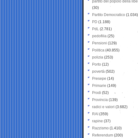
partito del popolo della libe
(30)
Partito Democratico
(1.034)
PD
(1.188)
PdL
(2.781)
pedofilia
(25)
Pensioni
(129)
Politica
(40.855)
polizia
(253)
Porto
(12)
povertà
(502)
Presepe
(14)
Primarie
(149)
Prodi
(52)
Provincia
(139)
radici e valori
(3.682)
RAI
(359)
rapine
(37)
Razzismo
(1.410)
Referendum
(200)