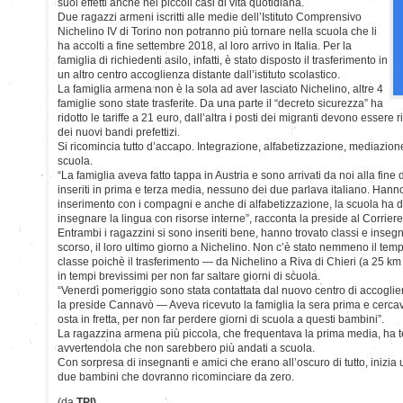
suoi effetti anche nei piccoli casi di vita quotidiana.
Due ragazzi armeni iscritti alle medie dell’Istituto Comprensivo
Nichelino IV di Torino non potranno più tornare nella scuola che li
ha accolti a fine settembre 2018, al loro arrivo in Italia. Per la
famiglia di richiedenti asilo, infatti, è stato disposto il trasferimento in
un altro centro accoglienza distante dall’istituto scolastico.
La famiglia armena non è la sola ad aver lasciato Nichelino, altre 4
famiglie sono state trasferite. Da una parte il “decreto sicurezza” ha
ridotto le tariffe a 21 euro, dall’altra i posti dei migranti devono essere rid
dei nuovi bandi prefettizi.
Si ricomincia tutto d’accapo. Integrazione, alfabetizzazione, mediazione: 
scuola.
“La famiglia aveva fatto tappa in Austria e sono arrivati da noi alla fine
inseriti in prima e terza media, nessuno dei due parlava italiano. Hanno
inserimento con i compagni e anche di alfabetizzazione, la scuola ha d
insegnare la lingua con risorse interne”, racconta la preside al Corriere
Entrambi i ragazzini si sono inseriti bene, hanno trovato classi e insegn
scorso, il loro ultimo giorno a Nichelino. Non c’è stato nemmeno il tem
classe poichè il trasferimento — da Nichelino a Riva di Chieri (a 25 km
in tempi brevissimi per non far saltare giorni di scuola.
“Venerdì pomeriggio sono stata contattata dal nuovo centro di accoglie
la preside Cannavò — Aveva ricevuto la famiglia la sera prima e cerca
osta in fretta, per non far perdere giorni di scuola a questi bambini”.
La ragazzina armena più piccola, che frequentava la prima media, ha
avvertendola che non sarebbero più andati a scuola.
Con sorpresa di insegnanti e amici che erano all’oscuro di tutto, inizia
due bambini che dovranno ricominciare da zero.
(da
TPI)