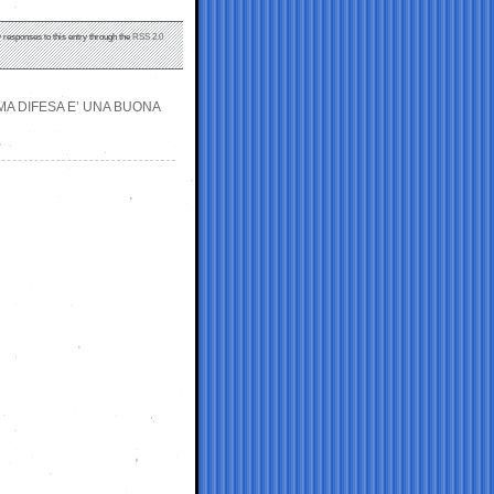
y responses to this entry through the
RSS 2.0
IMA DIFESA E’ UNA BUONA