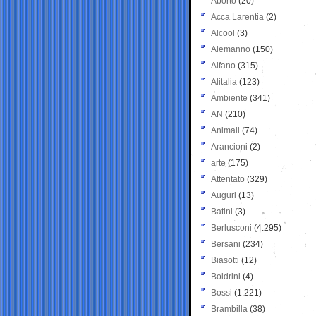
Aborto
(20)
Acca Larentia
(2)
Alcool
(3)
Alemanno
(150)
Alfano
(315)
Alitalia
(123)
Ambiente
(341)
AN
(210)
Animali
(74)
Arancioni
(2)
arte
(175)
Attentato
(329)
Auguri
(13)
Batini
(3)
Berlusconi
(4.295)
Bersani
(234)
Biasotti
(12)
Boldrini
(4)
Bossi
(1.221)
Brambilla
(38)