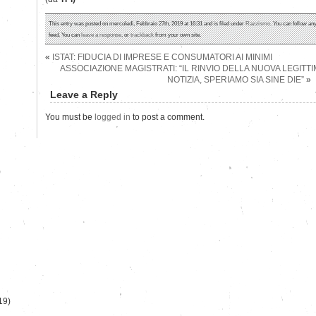
This entry was posted on mercoledì, Febbraio 27th, 2019 at 16:31 and is filed under
Razzismo
. You can follow an
feed. You can
leave a response
, or
trackback
from your own site.
«
ISTAT: FIDUCIA DI IMPRESE E CONSUMATORI AI MINIMI
ASSOCIAZIONE MAGISTRATI: “IL RINVIO DELLA NUOVA LEGITT
NOTIZIA, SPERIAMO SIA SINE DIE”
»
Leave a Reply
You must be
logged in
to post a comment.
)
19)