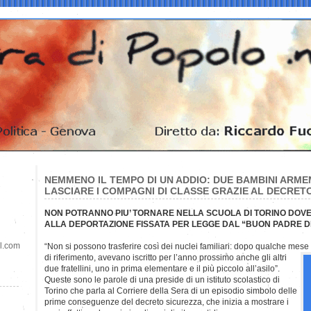
NEMMENO IL TEMPO DI UN ADDIO: DUE BAMBINI ARMEN
LASCIARE I COMPAGNI DI CLASSE GRAZIE AL DECRETO
NON POTRANNO PIU’ TORNARE NELLA SCUOLA DI TORINO DOVE 
ALLA DEPORTAZIONE FISSATA PER LEGGE DAL “BUON PADRE DI
il.com
“Non si possono trasferire così dei nuclei familiari: dopo qualche mese 
di riferimento, avevano iscritto per l’anno prossimo anche gli altri
due fratellini, uno in prima elementare e il più piccolo all’asilo”.
Queste sono le parole di una preside di un istituto scolastico di
Torino che parla al Corriere della Sera di un episodio simbolo delle
prime conseguenze del decreto sicurezza, che inizia a mostrare i