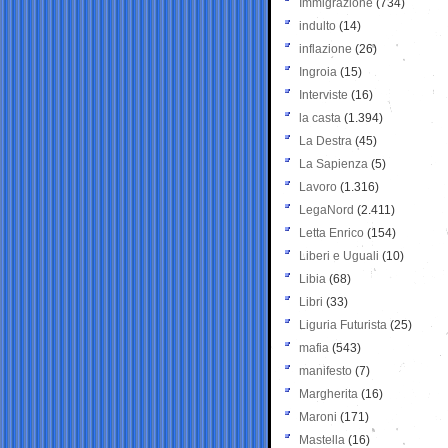
Immigrazione
(734)
indulto
(14)
inflazione
(26)
Ingroia
(15)
Interviste
(16)
la casta
(1.394)
La Destra
(45)
La Sapienza
(5)
Lavoro
(1.316)
LegaNord
(2.411)
Letta Enrico
(154)
Liberi e Uguali
(10)
Libia
(68)
Libri
(33)
Liguria Futurista
(25)
mafia
(543)
manifesto
(7)
Margherita
(16)
Maroni
(171)
Mastella
(16)