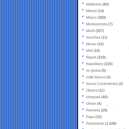
Mattarella
(60)
Meloni
(14)
Milano
(300)
Montezemolo
(7)
Monti
(357)
moschea
(11)
Musso
(10)
Muti
(10)
Napoli
(319)
Napolitano
(220)
no global
(5)
notte bianca
(3)
Nuovo Centrodestra
(2)
Obama
(11)
olimpiadi
(40)
Oliveri
(4)
Pannella
(29)
Papa
(33)
Parlamento
(1.428)