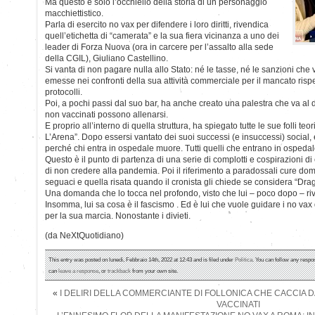
Ma questo è solo l’occhiello della storia di un personaggio
macchiettistico.
Parla di esercito no vax per difendere i loro diritti, rivendica
quell’etichetta di “camerata” e la sua fiera vicinanza a uno dei
leader di Forza Nuova (ora in carcere per l’assalto alla sede
della CGIL), Giuliano Castellino.
Si vanta di non pagare nulla allo Stato: né le tasse, né le sanzioni c
emesse nei confronti della sua attività commerciale per il mancato rispe
protocolli.
Poi, a pochi passi dal suo bar, ha anche creato una palestra che va al di 
non vaccinati possono allenarsi.
E proprio all’interno di quella struttura, ha spiegato tutte le sue folli teor
L’Arena”. Dopo essersi vantato dei suoi successi (e insuccessi) social, e
perché chi entra in ospedale muore. Tutti quelli che entrano in ospeda
Questo è il punto di partenza di una serie di complotti e cospirazioni di c
di non credere alla pandemia. Poi il riferimento a paradossali cure domic
seguaci e quella risata quando il cronista gli chiede se considera “Dragh
Una domanda che lo tocca nel profondo, visto che lui – poco dopo – riv
Insomma, lui sa cosa è il fascismo . Ed è lui che vuole guidare i no vax
per la sua marcia. Nonostante i divieti.
(da NeXtQuotidiano)
This entry was posted on lunedì, Febbraio 14th, 2022 at 12:43 and is filed under
Politica
. You can follow any respo
can
leave a response
, or
trackback
from your own site.
«
I DELIRI DELLA COMMERCIANTE DI FOLLONICA CHE CACCIA D
VACCINATI