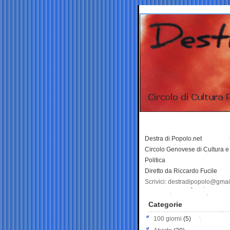
Destra di Popolo.net
Circolo Genovese di Cultura e
Politica
Diretto da Riccardo Fucile
Scrivici: destradipopolo@gma
Categorie
100 giorni
(5)