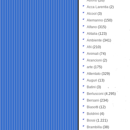
Aborto
(20)
Acca Larentia
(2)
Alcool
(3)
Alemanno
(150)
Alfano
(315)
Alitalia
(123)
Ambiente
(341)
AN
(210)
Animali
(74)
Arancioni
(2)
arte
(175)
Attentato
(329)
Auguri
(13)
Batini
(3)
Berlusconi
(4.295)
Bersani
(234)
Biasotti
(12)
Boldrini
(4)
Bossi
(1.221)
Brambilla
(38)