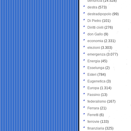
denuncia
(14.528)
destra
(573)
destradipopolo
(99)
Di Pietro
(101)
Diritti civili
(276)
don Gallo
(9)
economia
(2.331)
elezioni
(3.303)
emergenza
(3.077)
Energia
(45)
Esselunga
(2)
Esteri
(784)
Eugenetica
(3)
Europa
(1.314)
Fassino
(13)
federalismo
(167)
Ferrara
(21)
Ferretti
(6)
ferrovie
(133)
finanziaria
(325)