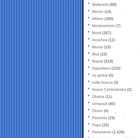
Mattarella
(60)
Meloni
(14)
Milano
(300)
Montezemolo
(7)
Monti
(357)
moschea
(11)
Musso
(10)
Muti
(10)
Napoli
(319)
Napolitano
(220)
no global
(5)
notte bianca
(3)
Nuovo Centrodestra
(2)
Obama
(11)
olimpiadi
(40)
Oliveri
(4)
Pannella
(29)
Papa
(33)
Parlamento
(1.428)