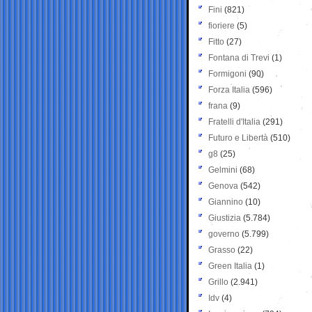
Fini
(821)
fioriere
(5)
Fitto
(27)
Fontana di Trevi
(1)
Formigoni
(90)
Forza Italia
(596)
frana
(9)
Fratelli d'Italia
(291)
Futuro e Libertà
(510)
g8
(25)
Gelmini
(68)
Genova
(542)
Giannino
(10)
Giustizia
(5.784)
governo
(5.799)
Grasso
(22)
Green Italia
(1)
Grillo
(2.941)
Idv
(4)