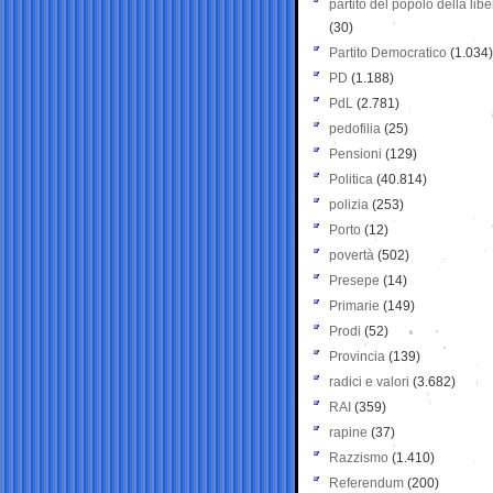
partito del popolo della libe
(30)
Partito Democratico
(1.034)
PD
(1.188)
PdL
(2.781)
pedofilia
(25)
Pensioni
(129)
Politica
(40.814)
polizia
(253)
Porto
(12)
povertà
(502)
Presepe
(14)
Primarie
(149)
Prodi
(52)
Provincia
(139)
radici e valori
(3.682)
RAI
(359)
rapine
(37)
Razzismo
(1.410)
Referendum
(200)