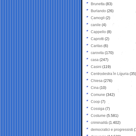
Brunetta
(83)
Burlando
(26)
Camogli
(2)
canile
(4)
Cappello
(8)
Caprotti
(2)
Caritas
(6)
carovita
(170)
casa
(247)
Casini
(119)
Centrodestra in Liguria
(35
Chiesa
(276)
Cina
(10)
Comune
(342)
Coop
(7)
Cossiga
(7)
Costume
(5.581)
criminalità
(1.402)
democratici e progressisti
(