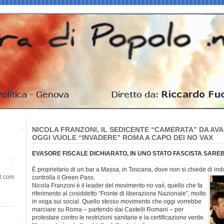
NICOLA FRANZONI, IL SEDICENTE “CAMERATA” DA A
OGGI VUOLE “INVADERE” ROMA A CAPO DEI NO VAX
EVASORE FISCALE DICHIARATO, IN UNO STATO FASCISTA SARE
È proprietario di un bar a Massa, in Toscana, dove non si chiede di in
il.com
controlla il Green Pass.
Nicola Franzoni è il leader del movimento no vax, quello che fa
riferimento al cosiddetto “Fronte di liberazione Nazionale”, molto
in voga sui social. Quello stesso movimento che oggi vorrebbe
marciare su Roma – partendo dai Castelli Romani – per
protestare contro le restrizioni sanitarie e la certificazione verde.