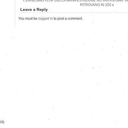
L’ENNESIMO FLOP DELLA MANIFESTAZIONE NO VAX A ROMA: IN
RITROVANO IN 200
»
Leave a Reply
You must be
logged in
to post a comment.
)
19)