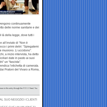
he vengono continuamente
tto delle norme sanitarie e dei
là della legge, dove tutti i
ie all’inviato di “Non è
cco i primi deliri: “Spiegatemi
le muoiono. Li uccidono”.
hi, a inizio intervista, ha detto
iliari date in pasto ai suoi
i” un “fascista”.
endica l’etichetta di camerata.
 dai Pratoni del Vivaro a Roma,
nses to this entry through the
RSS 2.0
feed. You
AL SUO NEGOZIO I CLIENTI