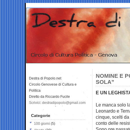
NOMINE E P
Destra di Popolo.net
SOLA”
Circolo Genovese di Cultura e
Politica
E UN LEGHIST
Diretto da Riccardo Fucile
Scrivici: destradipopolo@gmail.com
Le manca solo la 
Leonardo e Terna
Categorie
cinque, scelti d
conto delle resis
100 giorni
(5)
Sono ore passate,