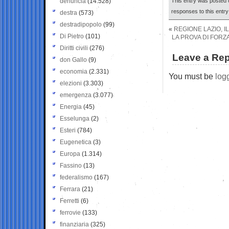
denuncia
(14.528)
This entry was posted o
responses to this entr
destra
(573)
destradipopolo
(99)
«
REGIONE LAZIO, 
Di Pietro
(101)
LA PROVA DI FOR
Diritti civili
(276)
Leave a Rep
don Gallo
(9)
economia
(2.331)
You must be
log
elezioni
(3.303)
emergenza
(3.077)
Energia
(45)
Esselunga
(2)
Esteri
(784)
Eugenetica
(3)
Europa
(1.314)
Fassino
(13)
federalismo
(167)
Ferrara
(21)
Ferretti
(6)
ferrovie
(133)
finanziaria
(325)