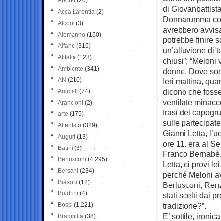
Aborto
(20)
di Giovanbattista
Acca Larentia
(2)
Donnarumma come 
Alcool
(3)
avrebbero avvisa
Alemanno
(150)
potrebbe finire s
Alfano
(315)
un’alluvione di t
Alitalia
(123)
chiusi”; “Meloni
Ambiente
(341)
donne. Dove son
AN
(210)
Ieri mattina, qua
dicono che fosse i
Animali
(74)
ventilate minacce
Arancioni
(2)
frasi del capogr
arte
(175)
sulle partecipate
Attentato
(329)
Gianni Letta, l’u
Auguri
(13)
ore 11, era al Se
Batini
(3)
Franco Bernabè. I
Berlusconi
(4.295)
Letta, ci provi l
Bersani
(234)
perché Meloni av
Biasotti
(12)
Berlusconi, Renz
Boldrini
(4)
stati scelti dai 
Bossi
(1.221)
tradizione?”.
E’ sottile, iron
Brambilla
(38)