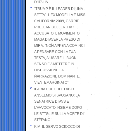
D’ITALIA
“TRUMP È IL LEADER DI UNA
SETTA”. L’EX MODELLA E MISS
CALIFORNIA 2009, CARRIE
PREJEAN BOLLER, HA
ACCUSATO IL MOVIMENTO
MAGA DI AVERLA PRESO DI
MIRA: “NON APPENA COMINCI
A PENSARE CON LA TUA
TESTA, A USARE IL BUON
SENSO E A METTERE IN
DISCUSSIONE LA
NARRAZIONE DOMINANTE,
VIENI EMARGINATO”
ILARIA CUCCHI E FABIO
ANSELMO SI SPOSANO; LA
SENATRICE DI AVS E
L’AVVOCATO INSIEME DOPO
LE BTTGLIE SULLA MORTE DI
STEFANO
KIM, IL SERVO SCIOCCO DI