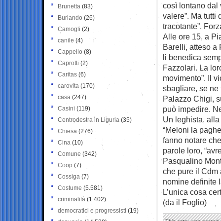
così lontano dal v
Brunetta
(83)
valere”. Ma tutti
Burlando
(26)
tracotante”. For
Camogli
(2)
Alle ore 15, a P
canile
(4)
Barelli, atteso a
Cappello
(8)
li benedica semp
Caprotti
(2)
Fazzolari. La lor
Caritas
(6)
movimento”. Il v
carovita
(170)
sbagliare, se ne 
casa
(247)
Palazzo Chigi, s
può impedire. Ne
Casini
(119)
Un leghista, alla
Centrodestra in Liguria
(35)
“Meloni la pagher
Chiesa
(276)
fanno notare che
Cina
(10)
parole loro, “av
Comune
(342)
Pasqualino Monti
Coop
(7)
che pure il Cdm 
Cossiga
(7)
nomine definite l
Costume
(5.581)
L’unica cosa certa
criminalità
(1.402)
(da il Foglio)
democratici e progressisti
(19)