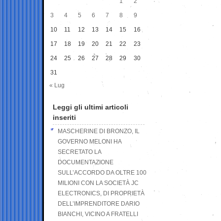
1
2
3
4
5
6
7
8
9
10
11
12
13
14
15
16
17
18
19
20
21
22
23
24
25
26
27
28
29
30
31
« Lug
Leggi gli ultimi articoli
inseriti
MASCHERINE DI BRONZO, IL
GOVERNO MELONI HA
SECRETATO LA
DOCUMENTAZIONE
SULL’ACCORDO DA OLTRE 100
MILIONI CON LA SOCIETÀ JC
ELECTRONICS, DI PROPRIETÀ
DELL’IMPRENDITORE DARIO
BIANCHI, VICINO A FRATELLI