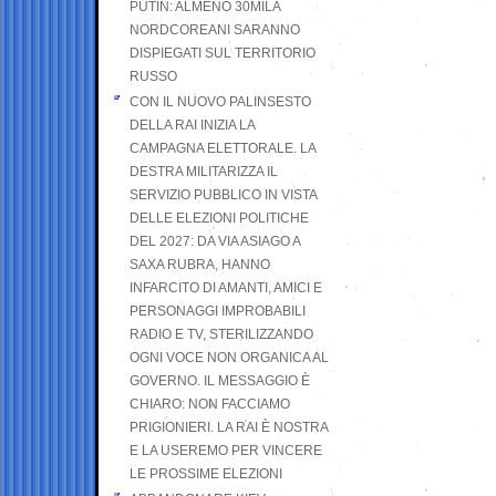
PUTIN: ALMENO 30MILA
NORDCOREANI SARANNO
DISPIEGATI SUL TERRITORIO
RUSSO
CON IL NUOVO PALINSESTO
DELLA RAI INIZIA LA
CAMPAGNA ELETTORALE. LA
DESTRA MILITARIZZA IL
SERVIZIO PUBBLICO IN VISTA
DELLE ELEZIONI POLITICHE
DEL 2027: DA VIA ASIAGO A
SAXA RUBRA, HANNO
INFARCITO DI AMANTI, AMICI E
PERSONAGGI IMPROBABILI
RADIO E TV, STERILIZZANDO
OGNI VOCE NON ORGANICA AL
GOVERNO. IL MESSAGGIO È
CHIARO: NON FACCIAMO
PRIGIONIERI. LA RAI È NOSTRA
E LA USEREMO PER VINCERE
LE PROSSIME ELEZIONI