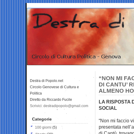
“NON MI FA
Destra di Popolo.net
DI CANTU’ 
Circolo Genovese di Cultura e
ALMENO HO 
Politica
Diretto da Riccardo Fucile
LA RISPOSTA 
Scrivici: destradipopolo@gmail.com
SOCIAL
Categorie
“Non mi faccio v
presentata
nell’
100 giorni
(5)
di Cantù, trovand