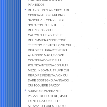
PIANTEDOSI
DE ANGELIS: “LA RISPOSTA DI
GIORGIA MELONI A PEDRO
SANCHEZ SI COMPRENDE
SOLO CON LA LENTE
DELL’IDEOLOGIA E DEL
CALCOLO: LE POLITICHE
DELL’IMMIGRAZIONE COME
TERRENO IDENTITARIO SU CUI
RIBADIRE L’APPARTENENZA
AL MONDO MAGA E COME
CONTINUAZIONE DELLA
POLITICA INTERNA CON ALTRI
MEZZI. INSOMMA, TRUMP CUI
RIBADIRE FEDELTÀ, VOX CUI
DARE SOSTEGNO, VANNACCI
CUI TOGLIERE SPAZIO”
“CRISTO NON ABITA NEI
PALAZZI DEL POTERE, MA SI
IDENTIFICA CON CHI È
AFFAMATO, FORESTIERO O