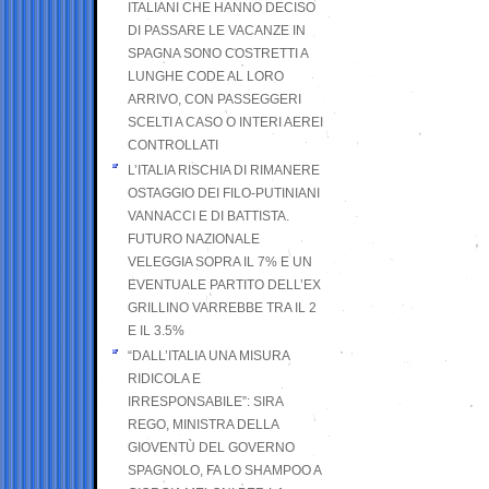
ITALIANI CHE HANNO DECISO
DI PASSARE LE VACANZE IN
SPAGNA SONO COSTRETTI A
LUNGHE CODE AL LORO
ARRIVO, CON PASSEGGERI
SCELTI A CASO O INTERI AEREI
CONTROLLATI
L’ITALIA RISCHIA DI RIMANERE
OSTAGGIO DEI FILO-PUTINIANI
VANNACCI E DI BATTISTA.
FUTURO NAZIONALE
VELEGGIA SOPRA IL 7% E UN
EVENTUALE PARTITO DELL’EX
GRILLINO VARREBBE TRA IL 2
E IL 3.5%
“DALL’ITALIA UNA MISURA
RIDICOLA E
IRRESPONSABILE”: SIRA
REGO, MINISTRA DELLA
GIOVENTÙ DEL GOVERNO
SPAGNOLO, FA LO SHAMPOO A