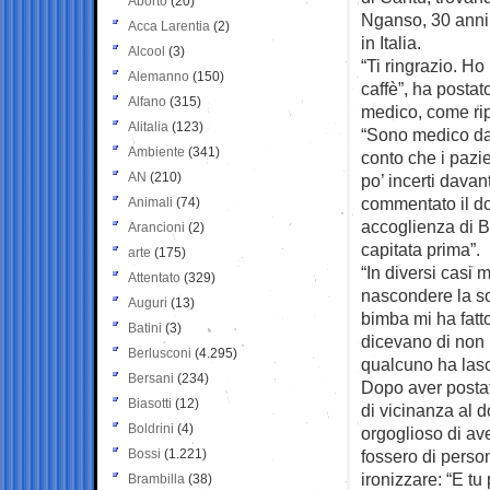
Aborto
(20)
Nganso, 30 anni
Acca Larentia
(2)
in Italia.
Alcool
(3)
“Ti ringrazio. Ho
Alemanno
(150)
caffè”, ha posta
Alfano
(315)
medico, come rip
Alitalia
(123)
“Sono medico da 
Ambiente
(341)
conto che i pazi
AN
(210)
po’ incerti dava
commentato il dot
Animali
(74)
accoglienza di B
Arancioni
(2)
capitata prima”.
arte
(175)
“In diversi casi
Attentato
(329)
nascondere la so
Auguri
(13)
bimba mi ha fatto
Batini
(3)
dicevano di non p
Berlusconi
(4.295)
qualcuno ha lasc
Bersani
(234)
Dopo aver postat
Biasotti
(12)
di vicinanza al d
Boldrini
(4)
orgoglioso di av
Bossi
(1.221)
fossero di person
ironizzare: “E t
Brambilla
(38)