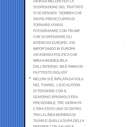
GIORGIA MELONI PER LA
SOSPENSIONE DEL TRATTATO
SI SCHENGEN: “SEMBRA CHE
SIA PIÙ PREOCCUPATA DI
TORNARE A FARSI
FOTOGRAFARE CON TRUMP
CHE DI DIFENDERE GLI
INTERESSI EUROPEI. STA
IMPORTANDO IN EUROPA
UN’AGENDA POLITICA CHE
MIRA A INDEBOLIRLA
DALL’INTERNO. MA È RIMASTA
PIUTTOSTO ISOLATA”
MELONI SI È INFILATA DA SOLA
NEL TUNNEL. L’ESCALATION
DI TENSIONE CON IL
GOVERNO SPAGNOLO ERA
PREVEDIBILE: TRE GIORNI FA
C’ERA STATO UNO SCONTRO
TRA LA LINEA MORBIDA DI
TAJANI E QUELLA DURA DELLA
PREMIER CON SALVINI E