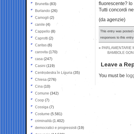
fluorescente? Io
Brunetta
(83)
Tutti concordi ne
Burlando
(26)
Camogli
(2)
(da agenzie)
canile
(4)
Cappello
(8)
This entry was posted 
responses to this entr
Caprotti
(2)
Caritas
(6)
«
PARLAMENTARIE M
carovita
(170)
BAMBOLE GONFI
casa
(247)
Leave a Rep
Casini
(119)
Centrodestra in Liguria
(35)
You must be
log
Chiesa
(276)
Cina
(10)
Comune
(342)
Coop
(7)
Cossiga
(7)
Costume
(5.581)
criminalità
(1.402)
democratici e progressisti
(19)