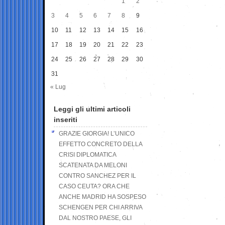
1
2
3
4
5
6
7
8
9
10
11
12
13
14
15
16
17
18
19
20
21
22
23
24
25
26
27
28
29
30
31
« Lug
Leggi gli ultimi articoli
inseriti
GRAZIE GIORGIA! L’UNICO
EFFETTO CONCRETO DELLA
CRISI DIPLOMATICA
SCATENATA DA MELONI
CONTRO SANCHEZ PER IL
CASO CEUTA? ORA CHE
ANCHE MADRID HA SOSPESO
SCHENGEN PER CHI ARRIVA
DAL NOSTRO PAESE, GLI