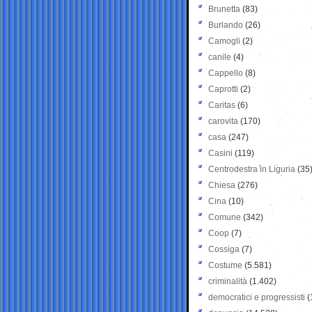
Brunetta
(83)
Burlando
(26)
Camogli
(2)
canile
(4)
Cappello
(8)
Caprotti
(2)
Caritas
(6)
carovita
(170)
casa
(247)
Casini
(119)
Centrodestra in Liguria
(35
Chiesa
(276)
Cina
(10)
Comune
(342)
Coop
(7)
Cossiga
(7)
Costume
(5.581)
criminalità
(1.402)
democratici e progressisti
(