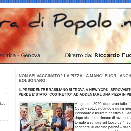
NON SEI VACCINATO? LA PIZZA LA MANGI FUORI, ANCH
BOLSONARO
IL PRESIDENTE BRASILIANO SI TROVA A NEW YORK: SPROVVIST
VERDE E’ STATO “COSTRETTO” AD ADDENTARE UNA PIZZA IN PI
il.com
A luglio del 2020, dopo aver fatto il
Covid – sottovalutando e quasi ne
Bolsonaro è risultato positivo al Sa
dopo alcune settimane di razionalità
tornato a soffiare sul fuoco dei “nega
sottoporsi al vaccino perché – secon