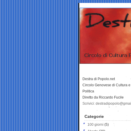
Destra di Popolo.net
Circolo Genovese di Cultura e
Politica
Diretto da Riccardo Fucile
Scrivici: destradipopolo@gma
Categorie
100 giorni
(5)