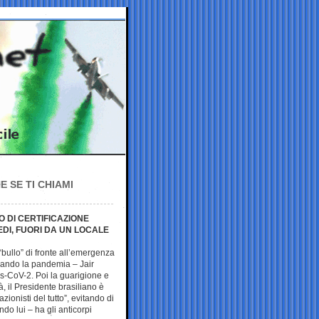
E SE TI CHIAMI
O DI CERTIFICAZIONE
EDI, FUORI DA UN LOCALE
 “bullo” di fronte all’emergenza
gando la pandemia – Jair
rs-CoV-2. Poi la guarigione e
, il Presidente brasiliano è
zionisti del tutto”, evitando di
do lui – ha gli anticorpi