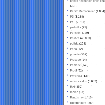
partito del popolo della libe
(30)
Partito Democratico
(1.034)
PD
(1.188)
PdL
(2.781)
pedofilia
(25)
Pensioni
(129)
Politica
(40.803)
polizia
(253)
Porto
(12)
povertà
(502)
Presepe
(14)
Primarie
(149)
Prodi
(52)
Provincia
(139)
radici e valori
(3.682)
RAI
(359)
rapine
(37)
Razzismo
(1.410)
Referendum
(200)