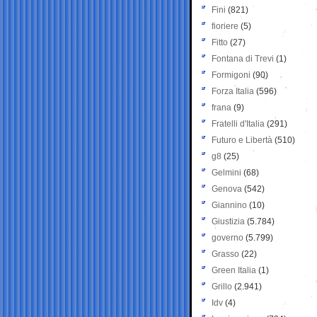
Fini
(821)
fioriere
(5)
Fitto
(27)
Fontana di Trevi
(1)
Formigoni
(90)
Forza Italia
(596)
frana
(9)
Fratelli d'Italia
(291)
Futuro e Libertà
(510)
g8
(25)
Gelmini
(68)
Genova
(542)
Giannino
(10)
Giustizia
(5.784)
governo
(5.799)
Grasso
(22)
Green Italia
(1)
Grillo
(2.941)
Idv
(4)