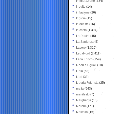
Immigrazione
(734)
indulto
(14)
inflazione
(26)
Ingroia
(15)
Interviste
(16)
la casta
(1.394)
La Destra
(45)
La Sapienza
(5)
Lavoro
(1.316)
LegaNord
(2.411)
Letta Enrico
(154)
Liberi e Uguali
(10)
Libia
(68)
Libri
(33)
Liguria Futurista
(25)
mafia
(543)
manifesto
(7)
Margherita
(16)
Maroni
(171)
Mastella
(16)