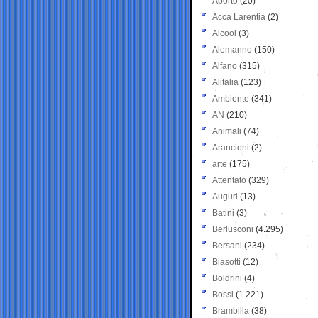
Aborto
(20)
Acca Larentia
(2)
Alcool
(3)
Alemanno
(150)
Alfano
(315)
Alitalia
(123)
Ambiente
(341)
AN
(210)
Animali
(74)
Arancioni
(2)
arte
(175)
Attentato
(329)
Auguri
(13)
Batini
(3)
Berlusconi
(4.295)
Bersani
(234)
Biasotti
(12)
Boldrini
(4)
Bossi
(1.221)
Brambilla
(38)