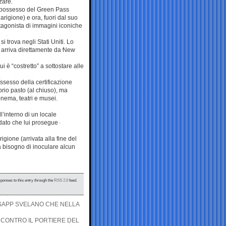
zare.
n possesso del Green Pass
rigione) e ora, fuori dal suo
otagonista di immagini iconiche
si trova negli Stati Uniti. Lo
– arriva direttamente da New
 è “costretto” a sottostare alle
ossesso della certificazione
prio pasto (al chiuso), ma
inema, teatri e musei.
l’interno di un locale
dato che lui prosegue
igione (arrivata alla fine del
ha bisogno di inoculare alcun
sponses to this entry through the
RSS 2.0
feed.
TSAPP SVELANO CHE NELLA
 CONTRO IL PORTIERE DEL