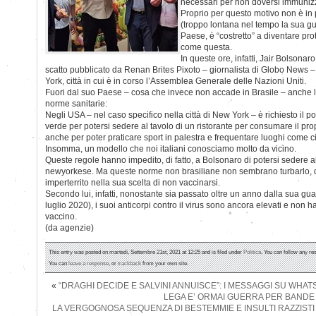
necessari per non doversi immuniz
Proprio per questo motivo non è i
(troppo lontana nel tempo la sua gua
Paese, è “costretto” a diventare pr
come questa.
In queste ore, infatti, Jair Bolsonaro 
scatto pubblicato da Renan Brites Pixoto – giornalista di Globo News 
York, città in cui è in corso l’Assemblea Generale delle Nazioni Uniti.
Fuori dal suo Paese – cosa che invece non accade in Brasile – anche lui
norme sanitarie:
Negli USA – nel caso specifico nella città di New York – è richiesto il p
verde per potersi sedere al tavolo di un ristorante per consumare il pro
anche per poter praticare sport in palestra e frequentare luoghi come c
Insomma, un modello che noi italiani conosciamo molto da vicino.
Queste regole hanno impedito, di fatto, a Bolsonaro di potersi sedere al
newyorkese. Ma queste norme non brasiliane non sembrano turbarlo, 
imperterrito nella sua scelta di non vaccinarsi.
Secondo lui, infatti, nonostante sia passato oltre un anno dalla sua guar
luglio 2020), i suoi anticorpi contro il virus sono ancora elevati e non 
vaccino.
(da agenzie)
This entry was posted on martedì, Settembre 21st, 2021 at 12:25 and is filed under
Politica
. You can follow any re
You can
leave a response
, or
trackback
from your own site.
«
“DRAGHI DECIDE E SALVINI ANNUISCE”: I MESSAGGI SU WHA
LEGA E’ ORMAI GUERRA PER BANDE
LA VERGOGNOSA SEQUENZA DI BESTEMMIE E INSULTI RAZZISTI