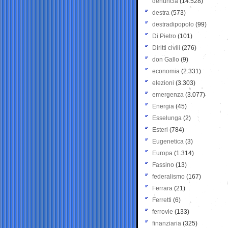
denuncia
(14.528)
destra
(573)
destradipopolo
(99)
Di Pietro
(101)
Diritti civili
(276)
don Gallo
(9)
economia
(2.331)
elezioni
(3.303)
emergenza
(3.077)
Energia
(45)
Esselunga
(2)
Esteri
(784)
Eugenetica
(3)
Europa
(1.314)
Fassino
(13)
federalismo
(167)
Ferrara
(21)
Ferretti
(6)
ferrovie
(133)
finanziaria
(325)