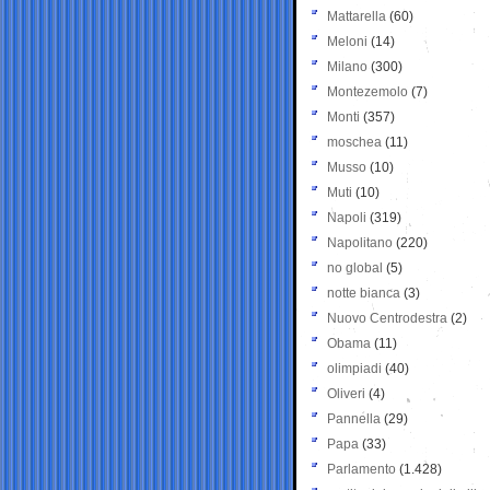
Mattarella
(60)
Meloni
(14)
Milano
(300)
Montezemolo
(7)
Monti
(357)
moschea
(11)
Musso
(10)
Muti
(10)
Napoli
(319)
Napolitano
(220)
no global
(5)
notte bianca
(3)
Nuovo Centrodestra
(2)
Obama
(11)
olimpiadi
(40)
Oliveri
(4)
Pannella
(29)
Papa
(33)
Parlamento
(1.428)