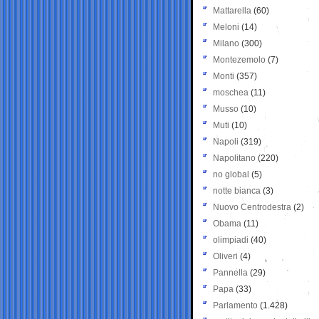
Mattarella
(60)
Meloni
(14)
Milano
(300)
Montezemolo
(7)
Monti
(357)
moschea
(11)
Musso
(10)
Muti
(10)
Napoli
(319)
Napolitano
(220)
no global
(5)
notte bianca
(3)
Nuovo Centrodestra
(2)
Obama
(11)
olimpiadi
(40)
Oliveri
(4)
Pannella
(29)
Papa
(33)
Parlamento
(1.428)