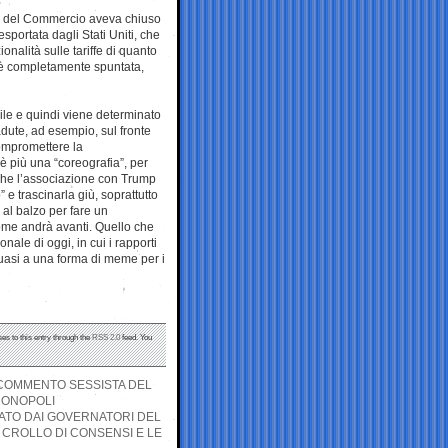
to del Commercio aveva chiuso
esportata dagli Stati Uniti, che
nalità sulle tariffe di quanto
 è completamente spuntata,
ibile e quindi viene determinato
dute, ad esempio, sul fronte
compromettere la
 è più una “coreografia”, per
 che l’associazione con Trump
 e trascinarla giù, soprattutto
 al balzo per fare un
ome andrà avanti. Quello che
onale di oggi, in cui i rapporti
quasi a una forma di meme per i
es to this entry through the
RSS 2.0
feed. You
L COMMENTO SESSISTA DEL
MONOPOLI
SSATO DAI GOVERNATORI DEL
 CROLLO DI CONSENSI E LE