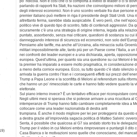
po’ ridicola. Non è così che ci si comporta a livello di leader o ci si d
parlando di rapporti fra Stati, fra nazioni che coinvolgono milioni di pers
degli interessi economici. Non è uno scontro verbale fra due persone e 
premier italiano può mettere in riga il presidente degli Stati Uniti. Una r
altrettanto ferma, sarebbe stata auspicabile. È vero però, che nell’epo
politico vive di questo tipo di scontro, fatto di contenuti aggressivi. Da 
sicuramente c’è una una strategia di origine interna, legata alla relaz
puntato, assorbendo, senza mai criticare, questioni di sostanza su cui 
danneggiando interessi di sicurezza ed economici, non solo dell’Europa
Pensiamo alle tariffe, ma anche all’Ucraina, alla minaccia sulla Groenl
militari impossibilmente alte, tanto più per un Paese come l’Italia, a u
nei confronti dei leader europei e a una dichiarata, aperta, opposizione
europea. Quest’ultima, per quanto sia una questione su cui Meloni è ti
la premier ha imparato a essere molto pragmatica, in considerazione del 
a meno della cornice europea. Ecco, su tutto questo c’è stato silenzio 
)
arrivata la guerra contro l’Iran e i conseguenti effetti sui prezzi dell’ener
Trump a Papa Leone e la sconfitta di Meloni al referendum sulla riforma 
che hanno un po’ rimescolato le carte e hanno fatto vedere quanto la v
elettorale.
Sul piano interno invece? È un tentativo efficace per riconquistare co
Negli ultimi mesi si sperava che si potesse arrivare a una ricucitura al 
intemperanze di Trump hanno fatto cambiare completamente idea a Me
collocare come una leader nazionalista di destra anti
trumpiana. È anche il modo migliore per lei per proteggersi da questo
a destra grazie all’improvvida sagacia politica di Matteo Salvini: ovve
Senta, è possibile che qualcosa al G7 sia andato storto tra le delegazion
Trump per il video in cui Meloni embra rimproverare e puntargli il dito c
19)
Casa Bianca o le motivazioni sono quelle che conosciamo, del mancato 