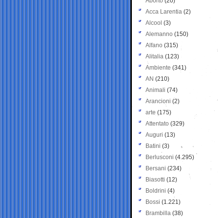
Aborto
(20)
Acca Larentia
(2)
Alcool
(3)
Alemanno
(150)
Alfano
(315)
Alitalia
(123)
Ambiente
(341)
AN
(210)
Animali
(74)
Arancioni
(2)
arte
(175)
Attentato
(329)
Auguri
(13)
Batini
(3)
Berlusconi
(4.295)
Bersani
(234)
Biasotti
(12)
Boldrini
(4)
Bossi
(1.221)
Brambilla
(38)