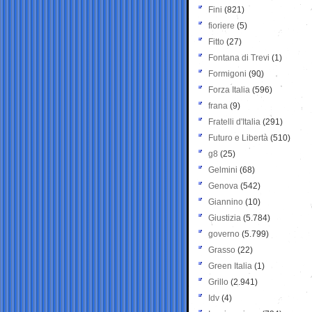
Fini
(821)
fioriere
(5)
Fitto
(27)
Fontana di Trevi
(1)
Formigoni
(90)
Forza Italia
(596)
frana
(9)
Fratelli d'Italia
(291)
Futuro e Libertà
(510)
g8
(25)
Gelmini
(68)
Genova
(542)
Giannino
(10)
Giustizia
(5.784)
governo
(5.799)
Grasso
(22)
Green Italia
(1)
Grillo
(2.941)
Idv
(4)