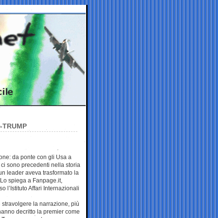
I-TRUMP
ione: da ponte con gli Usa a
i sono precedenti nella storia
un leader aveva trasformato la
 Lo spiega a Fanpage.it,
 l’Istituto Affari Internazionali
 stravolgere la narrazione, più
i hanno decritto la premier come