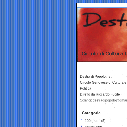
Destra di Popolo.net
Circolo Genovese di Cultura e
Politica
Diretto da Riccardo Fucile
Scrivici: destradipopolo@gma
Categorie
100 giorni
(5)