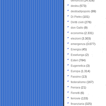
denuncia
(14.528)
destra
(573)
destradipopolo
(99)
Di Pietro
(101)
Diritti civili
(276)
don Gallo
(9)
economia
(2.331)
elezioni
(3.303)
emergenza
(3.077)
Energia
(45)
Esselunga
(2)
Esteri
(784)
Eugenetica
(3)
Europa
(1.314)
Fassino
(13)
federalismo
(167)
Ferrara
(21)
Ferretti
(6)
ferrovie
(133)
finanziaria
(325)