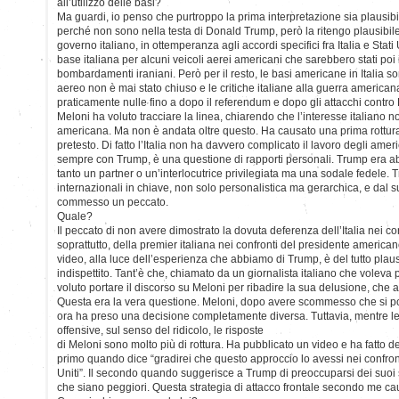
all’utilizzo delle basi?
Ma guardi, io penso che purtroppo la prima interpretazione sia plausibi
perché non sono nella testa di Donald Trump, però la ritengo plausibile
governo italiano, in ottemperanza agli accordi specifici fra Italia e Stati U
base italiana per alcuni veicoli aerei americani che sarebbero stati poi
bombardamenti iraniani. Però per il resto, le basi americane in Italia s
aereo non è mai stato chiuso e le critiche italiane alla guerra americana
praticamente nulle fino a dopo il referendum e dopo gli attacchi contr
Meloni ha voluto tracciare la linea, chiarendo che l’interesse italiano n
americana. Ma non è andata oltre questo. Ha causato una prima rottur
pretesto. Di fatto l’Italia non ha davvero complicato il lavoro degli ame
sempre con Trump, è una questione di rapporti personali. Trump era ab
tanto un partner o un’interlocutrice privilegiata ma una sodale fedele. T
internazionali in chiave, non solo personalistica ma gerarchica, e dal 
commesso un peccato.
Quale?
Il peccato di non avere dimostrato la dovuta deferenza dell’Italia nei conf
soprattutto, della premier italiana nei confronti del presidente america
video, alla luce dell’esperienza che abbiamo di Trump, è del tutto plau
indispettito. Tant’è che, chiamato da un giornalista italiano che voleva p
voluto portare il discorso su Meloni per ribadire la sua delusione, che
Questa era la vera questione. Meloni, dopo avere scommesso che si pote
ora ha preso una decisione completamente diversa. Tuttavia, mentre le
offensive, sul senso del ridicolo, le risposte
di Meloni sono molto più di rottura. Ha pubblicato un video e ha fatto deg
primo quando dice “gradirei che questo approccio lo avessi nei confronti
Uniti”. Il secondo quando suggerisce a Trump di preoccuparsi dei suoi 
che siano peggiori. Questa strategia di attacco frontale secondo me caus