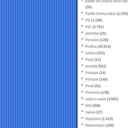
partito del popolo della libe
(30)
Partito Democratico
(1.034)
PD
(1.188)
PdL
(2.781)
pedofilia
(25)
Pensioni
(129)
Politica
(40.814)
polizia
(253)
Porto
(12)
povertà
(502)
Presepe
(14)
Primarie
(149)
Prodi
(52)
Provincia
(139)
radici e valori
(3.682)
RAI
(359)
rapine
(37)
Razzismo
(1.410)
Referendum
(200)