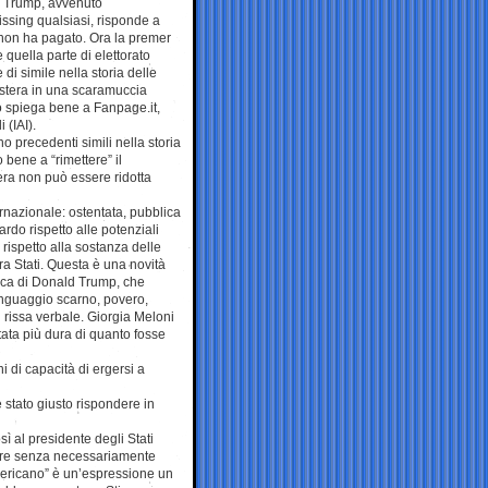
 con Trump, avvenuto
ssing qualsiasi, risponde a
n non ha pagato. Ora la premer
quella parte di elettorato
i simile nella storia delle
estera in una scaramuccia
Lo spiega bene a Fanpage.it,
 (IAI).
o precedenti simili nella storia
 bene a “rimettere” il
tera non può essere ridotta
ernazionale: ostentata, pubblica
rdo rispetto alle potenziali
e rispetto alla sostanza delle
fra Stati. Questa è una novità
tica di Donald Trump, che
inguaggio scarno, povero,
i rissa verbale. Giorgia Meloni
tata più dura di quanto fosse
i di capacità di ergersi a
è stato giusto rispondere in
ì al presidente degli Stati
ndere senza necessariamente
 americano” è un’espressione un