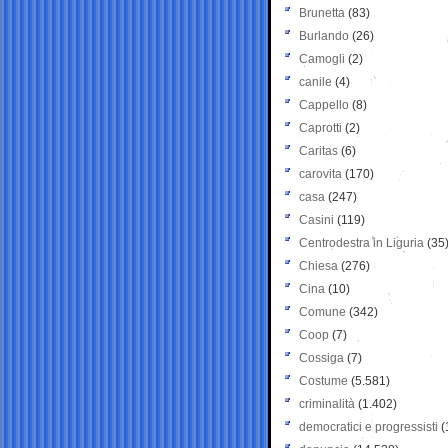
Brunetta
(83)
Burlando
(26)
Camogli
(2)
canile
(4)
Cappello
(8)
Caprotti
(2)
Caritas
(6)
carovita
(170)
casa
(247)
Casini
(119)
Centrodestra in Liguria
(35
Chiesa
(276)
Cina
(10)
Comune
(342)
Coop
(7)
Cossiga
(7)
Costume
(5.581)
criminalità
(1.402)
democratici e progressisti
(