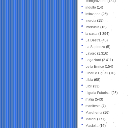
Immigrazione
(734)
indulto
(14)
inflazione
(26)
Ingroia
(15)
Interviste
(16)
la casta
(1.394)
La Destra
(45)
La Sapienza
(5)
Lavoro
(1.316)
LegaNord
(2.411)
Letta Enrico
(154)
Liberi e Uguali
(10)
Libia
(68)
Libri
(33)
Liguria Futurista
(25)
mafia
(543)
manifesto
(7)
Margherita
(16)
Maroni
(171)
Mastella
(16)