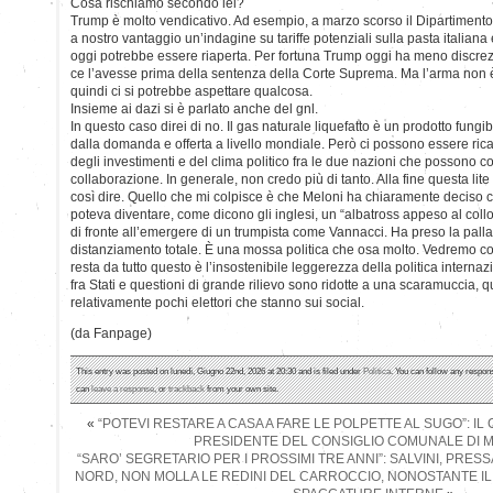
Cosa rischiamo secondo lei?
Trump è molto vendicativo. Ad esempio, a marzo scorso il Dipartimen
a nostro vantaggio un’indagine su tariffe potenziali sulla pasta italiana 
oggi potrebbe essere riaperta. Per fortuna Trump oggi ha meno discrezio
ce l’avesse prima della sentenza della Corte Suprema. Ma l’arma non
quindi ci si potrebbe aspettare qualcosa.
Insieme ai dazi si è parlato anche del gnl.
In questo caso direi di no. Il gas naturale liquefatto è un prodotto fung
dalla domanda e offerta a livello mondiale. Però ci possono essere rica
degli investimenti e del clima politico fra le due nazioni che possono 
collaborazione. In generale, non credo più di tanto. Alla fine questa lite
così dire. Quello che mi colpisce è che Meloni ha chiaramente deciso
poteva diventare, come dicono gli inglesi, un “albatross appeso al collo”
di fronte all’emergere di un trumpista come Vannacci. Ha preso la palla
distanziamento totale. È una mossa politica che osa molto. Vedremo c
resta da tutto questo è l’insostenibile leggerezza della politica internazi
fra Stati e questioni di grande rilievo sono ridotte a una scaramuccia, 
relativamente pochi elettori che stanno sui social.
(da Fanpage)
This entry was posted on lunedì, Giugno 22nd, 2026 at 20:30 and is filed under
Politica
. You can follow any respons
can
leave a response
, or
trackback
from your own site.
«
“POTEVI RESTARE A CASA A FARE LE POLPETTE AL SUGO”: I
PRESIDENTE DEL CONSIGLIO COMUNALE DI 
“SARO’ SEGRETARIO PER I PROSSIMI TRE ANNI”: SALVINI, PRE
NORD, NON MOLLA LE REDINI DEL CARROCCIO, NONOSTANTE IL