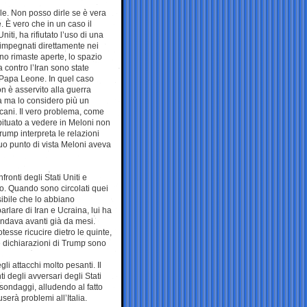
le. Non posso dirle se è vera
. È vero che in un caso il
niti, ha rifiutato l’uso di una
 impegnati direttamente nei
ono rimaste aperte, lo spazio
 contro l’Iran sono state
o Papa Leone. In quel caso
on è asservito alla guerra
a ma lo considero più un
ricani. Il vero problema, come
ituato a vedere in Meloni non
rump interpreta le relazioni
suo punto di vista Meloni aveva
ronti degli Stati Uniti e
no. Quando sono circolati quei
sibile che lo abbiano
arlare di Iran e Ucraina, lui ha
 andava avanti già da mesi.
sse ricucire dietro le quinte,
 dichiarazioni di Trump sono
li attacchi molto pesanti. Il
 degli avversari degli Stati
sondaggi, alludendo al fatto
erà problemi all’Italia.