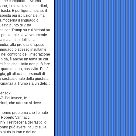
ovrebbe comportare. Stiamo
one, la sicurezza dei territori,
basta. E poi figuriamoci se il
isposta più istituzionale, ma
ca moderna il linguaggio
questo punto di vista
ione con Trump su cui Meloni ha
il presidente stava veramente
 ma anche dell’Italia.
andia, alla pretesa di spese
n linguaggio spesso insultante
 nei confronti dell’integrazione
epida, è anche un tema su cui
fatto che l’Italia non può fare
o quantomeno, passività. Poi è
gia, gli attacchi personali di
costituzionale della giustizia
icinanza a Trump sia un deficit
nsenso?
G7. Poi invece, le
loni, che adesso si deve
 enorme problema che l’è nato
ro Roberto Vannacci.
i? Il retroscena dei fastidi di
ontro può avere influito sulla
aiuto in Iran e del no