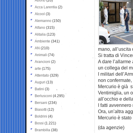
Aborto
(20)
Acca Larentia
(2)
Alcool
(3)
Alemanno
(150)
Alfano
(315)
Alitalia
(123)
Ambiente
(341)
AN
(210)
mano, all’uscita d
Si tratta di Vin
Animali
(74)
A dare l’allarme
Arancioni
(2)
un collega del m
arte
(175)
I militari dell’
Attentato
(329)
non confermate, 
Auguri
(13)
Mercurio è già s
Batini
(3)
Ventimiglia, un 
Berlusconi
(4.295)
all’occhio e dell
Bersani
(234)
I fatti avvennero
Biasotti
(12)
Ora, un’altra agg
Boldrini
(4)
Mercurio è stato 
Bossi
(1.221)
(da agenzie)
Brambilla
(38)