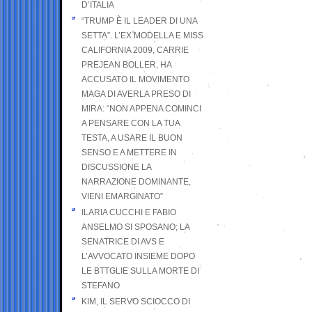
D’ITALIA
“TRUMP È IL LEADER DI UNA
SETTA”. L’EX MODELLA E MISS
CALIFORNIA 2009, CARRIE
PREJEAN BOLLER, HA
ACCUSATO IL MOVIMENTO
MAGA DI AVERLA PRESO DI
MIRA: “NON APPENA COMINCI
A PENSARE CON LA TUA
TESTA, A USARE IL BUON
SENSO E A METTERE IN
DISCUSSIONE LA
NARRAZIONE DOMINANTE,
VIENI EMARGINATO”
ILARIA CUCCHI E FABIO
ANSELMO SI SPOSANO; LA
SENATRICE DI AVS E
L’AVVOCATO INSIEME DOPO
LE BTTGLIE SULLA MORTE DI
STEFANO
KIM, IL SERVO SCIOCCO DI