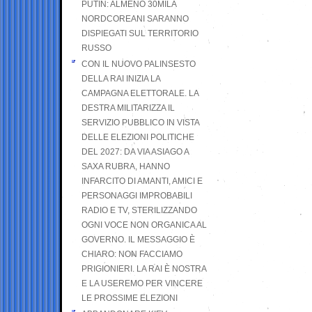
PUTIN: ALMENO 30MILA
NORDCOREANI SARANNO
DISPIEGATI SUL TERRITORIO
RUSSO
CON IL NUOVO PALINSESTO
DELLA RAI INIZIA LA
CAMPAGNA ELETTORALE. LA
DESTRA MILITARIZZA IL
SERVIZIO PUBBLICO IN VISTA
DELLE ELEZIONI POLITICHE
DEL 2027: DA VIA ASIAGO A
SAXA RUBRA, HANNO
INFARCITO DI AMANTI, AMICI E
PERSONAGGI IMPROBABILI
RADIO E TV, STERILIZZANDO
OGNI VOCE NON ORGANICA AL
GOVERNO. IL MESSAGGIO È
CHIARO: NON FACCIAMO
PRIGIONIERI. LA RAI È NOSTRA
E LA USEREMO PER VINCERE
LE PROSSIME ELEZIONI