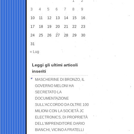
1
2
3
4
5
6
7
8
9
10
11
12
13
14
15
16
17
18
19
20
21
22
23
24
25
26
27
28
29
30
31
« Lug
Leggi gli ultimi articoli
inseriti
MASCHERINE DI BRONZO, IL
GOVERNO MELONI HA
SECRETATO LA
DOCUMENTAZIONE
SULL’ACCORDO DA OLTRE 100
MILIONI CON LA SOCIETÀ JC
ELECTRONICS, DI PROPRIETÀ
DELL’IMPRENDITORE DARIO
BIANCHI, VICINO A FRATELLI