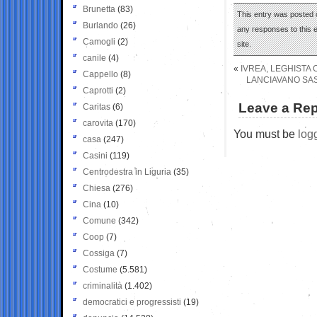
Brunetta
(83)
This entry was posted o
Burlando
(26)
any responses to this 
Camogli
(2)
site.
canile
(4)
«
IVREA, LEGHISTA
Cappello
(8)
LANCIAVANO SAS
Caprotti
(2)
Leave a Rep
Caritas
(6)
carovita
(170)
You must be
log
casa
(247)
Casini
(119)
Centrodestra in Liguria
(35)
Chiesa
(276)
Cina
(10)
Comune
(342)
Coop
(7)
Cossiga
(7)
Costume
(5.581)
criminalità
(1.402)
democratici e progressisti
(19)