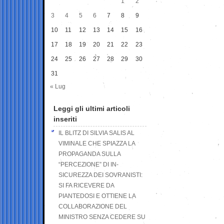
1
2
3
4
5
6
7
8
9
10
11
12
13
14
15
16
17
18
19
20
21
22
23
24
25
26
27
28
29
30
31
« Lug
Leggi gli ultimi articoli
inseriti
IL BLITZ DI SILVIA SALIS AL
VIMINALE CHE SPIAZZA LA
PROPAGANDA SULLA
“PERCEZIONE” DI IN-
SICUREZZA DEI SOVRANISTI:
SI FA RICEVERE DA
PIANTEDOSI E OTTIENE LA
COLLABORAZIONE DEL
MINISTRO SENZA CEDERE SU