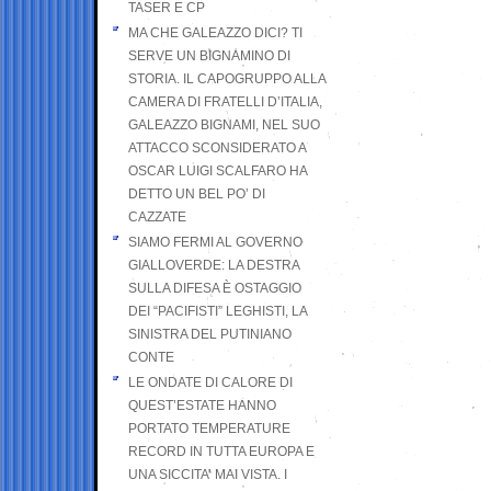
TASER E CP
MA CHE GALEAZZO DICI? TI
SERVE UN BIGNAMINO DI
STORIA. IL CAPOGRUPPO ALLA
CAMERA DI FRATELLI D’ITALIA,
GALEAZZO BIGNAMI, NEL SUO
ATTACCO SCONSIDERATO A
OSCAR LUIGI SCALFARO HA
DETTO UN BEL PO’ DI
CAZZATE
SIAMO FERMI AL GOVERNO
GIALLOVERDE: LA DESTRA
SULLA DIFESA È OSTAGGIO
DEI “PACIFISTI” LEGHISTI, LA
SINISTRA DEL PUTINIANO
CONTE
LE ONDATE DI CALORE DI
QUEST’ESTATE HANNO
PORTATO TEMPERATURE
RECORD IN TUTTA EUROPA E
UNA SICCITA’ MAI VISTA. I