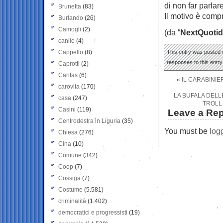
di non far parlare
Brunetta
(83)
Il motivo è comp
Burlando
(26)
Camogli
(2)
(da “
NextQuotid
canile
(4)
Cappello
(8)
This entry was posted o
responses to this entr
Caprotti
(2)
Caritas
(6)
«
IL CARABINIE
carovita
(170)
LA BUFALA DELL
casa
(247)
TROLL 
Casini
(119)
Leave a Rep
Centrodestra in Liguria
(35)
You must be
log
Chiesa
(276)
Cina
(10)
Comune
(342)
Coop
(7)
Cossiga
(7)
Costume
(5.581)
criminalità
(1.402)
democratici e progressisti
(19)