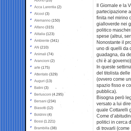
Aborto
(20)
Il Giornale e la V
Acca Larentia
(2)
partecipazione 
Alcool
(3)
finita nel mirino
Alemanno
(150)
gialloverde nei g
Alfano
(315)
politico maschera
Alitalia
(123)
spese (altrui, se
Ambiente
(341)
Nonostante il pr
AN
(210)
uno di quelli da 
guadagna, da des
Animali
(74)
chi è al governo)
Arancioni
(2)
In queste settima
arte
(175)
del titolista del
Attentato
(329)
(ovvero come un 
Auguri
(13)
spazio fisso e c
Batini
(3)
pubblica).
Berlusconi
(4.295)
Bisogna però leg
Bersani
(234)
versato a lui dir
Biasotti
(12)
quale Cottarelli 
Boldrini
(4)
Come d’abitudin
Bossi
(1.221)
politici in cerca
di trovarli (come
Brambilla
(38)