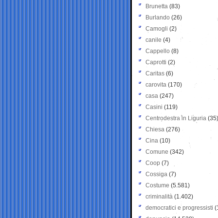
Brunetta
(83)
Burlando
(26)
Camogli
(2)
canile
(4)
Cappello
(8)
Caprotti
(2)
Caritas
(6)
carovita
(170)
casa
(247)
Casini
(119)
Centrodestra in Liguria
(35
Chiesa
(276)
Cina
(10)
Comune
(342)
Coop
(7)
Cossiga
(7)
Costume
(5.581)
criminalità
(1.402)
democratici e progressisti
(