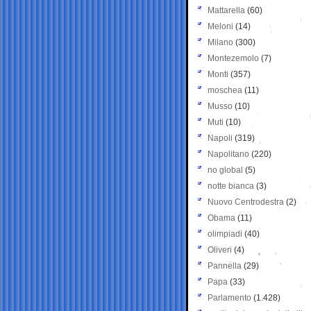
Mattarella
(60)
Meloni
(14)
Milano
(300)
Montezemolo
(7)
Monti
(357)
moschea
(11)
Musso
(10)
Muti
(10)
Napoli
(319)
Napolitano
(220)
no global
(5)
notte bianca
(3)
Nuovo Centrodestra
(2)
Obama
(11)
olimpiadi
(40)
Oliveri
(4)
Pannella
(29)
Papa
(33)
Parlamento
(1.428)