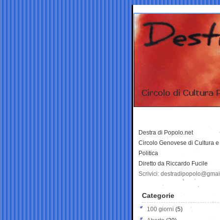
Destra di Popolo.net
Circolo Genovese di Cultura e
Politica
Diretto da Riccardo Fucile
Scrivici: destradipopolo@gma
Categorie
100 giorni
(5)