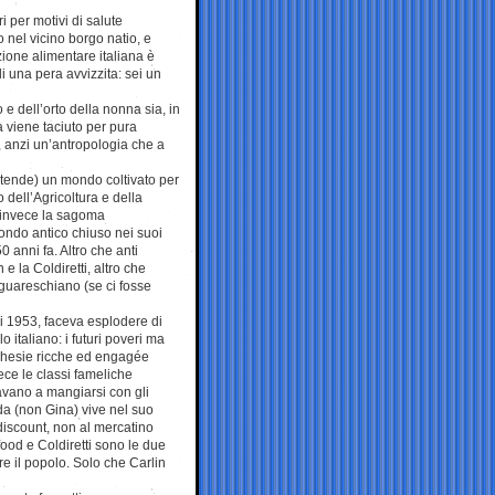
i per motivi di salute
 nel vicino borgo natio, e
ione alimentare italiana è
i una pera avvizzita: sei un
o e dell’orto della nonna sia, in
ta viene taciuto per pura
ia, anzi un’antropologia che a
etende) un mondo coltivato per
 dell’Agricoltura e della
e invece la sagoma
ondo antico chiuso nei suoi
 anni fa. Altro che anti
e la Coldiretti, altro che
 guareschiano (se ci fosse
ni 1953, faceva esplodere di
 italiano: i futuri poveri ma
rghesie ricche ed engagée
ece le classi fameliche
vano a mangiarsi con gli
ida (non Gina) vive nel suo
 discount, non al mercatino
food e Coldiretti sono le due
re il popolo. Solo che Carlin