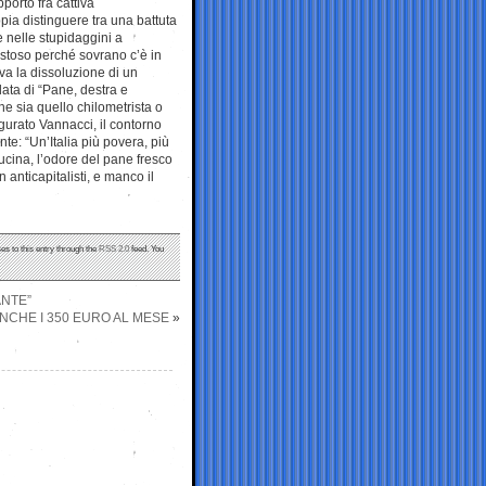
porto fra cattiva
pia distinguere tra una battuta
e nelle stupidaggini a
ustoso perché sovrano c’è in
ava la dissoluzione di un
rdata di “Pane, destra e
he sia quello chilometrista o
agurato Vannacci, il contorno
te: “Un’Italia più povera, più
 cucina, l’odore del pane fresco
anticapitalisti, e manco il
es to this entry through the
RSS 2.0
feed. You
ANTE”
ANCHE I 350 EURO AL MESE
»