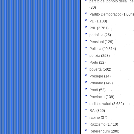
partito del popolo della libe
(30)
Partito Democratico
(1.034)
PD
(1.188)
PdL
(2.781)
pedofilia
(25)
Pensioni
(129)
Politica
(40.814)
polizia
(253)
Porto
(12)
povertà
(502)
Presepe
(14)
Primarie
(149)
Prodi
(52)
Provincia
(139)
radici e valori
(3.682)
RAI
(359)
rapine
(37)
Razzismo
(1.410)
Referendum
(200)