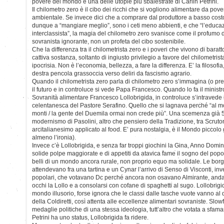
povere del mondo è una delle utopie più sbalestrate di Carlin Petrini.
Il chilometro zero è il cibo dei ricchi che si vogliono alimentare da pover
ambientale. Se invece dici che a comprare dal produttore a basso costo
dunque a “mangiare meglio”, sono i ceti meno abbienti, e che “l’educaz
interclassista”, la magia del chilometro zero svanisce come il profumo d
sovranista ignorante, non un profeta del cibo sostenibile.
Che la differenza tra il chilometrista zero e i poveri che vivono di baratt
cattiva sostanza, soltanto di ingiusto privilegio a favore del chilometris
ipocrisia. Non è l’economia, bellezza, a fare la differenza. E’ la filosof
destra pencola grassoccia verso deliri da fascismo agrario.
Quando il chilometrista zero parla di chilometro zero s’immagina (o pr
il futuro e in controluce si vede Papa Francesco. Quando lo fa il ministro
Sovranità alimentare Francesco Lollobrigida, in controluce s’intraved
celentanesca del Pastore Serafino. Quello che si lagnava perché “al m
monti / la gente del Duemila ormai non crede più”. Una scemenza già 50
modernismo di Pasolini, altro che pensiero della Tradizione, tra Scruton 
arcitalianesimo applicato al food. E’ pura nostalgia, è il Mondo piccolo
almeno l’ironia).
Invece c’è Lollobrigida, e senza far troppi giochini la Gina, Anno Domi
solide polpe maggiorate e di appetiti da atavica fame il sogno del popolo
belli di un mondo ancora rurale, non proprio equo ma solidale. Le bo
attendevano fra una tartina e un Cynar l’arrivo di Senso di Visconti, inv
popolari, che votavano Dc perché ancora non osavano Almirante, anda
occhi la Lollo e a consolarsi con cofane di spaghetti al sugo. Lollobrig
mondo illusorio, forse ignora che le classi dalle tasche vuote vanno al
della Coldiretti, così attenta alle eccellenze alimentari sovraniste. Slow
medaglie politiche di una stessa ideologia, tutt’altro che votata a sfama
Petrini ha uno status, Lollobrigida fa ridere.