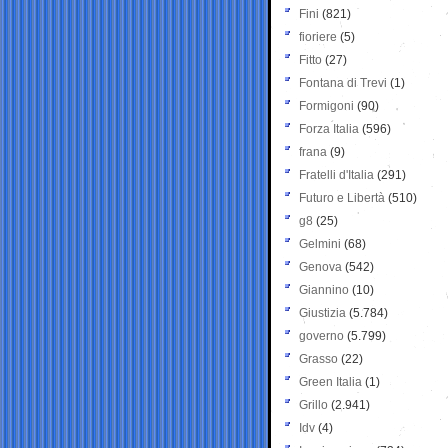
Fini
(821)
fioriere
(5)
Fitto
(27)
Fontana di Trevi
(1)
Formigoni
(90)
Forza Italia
(596)
frana
(9)
Fratelli d'Italia
(291)
Futuro e Libertà
(510)
g8
(25)
Gelmini
(68)
Genova
(542)
Giannino
(10)
Giustizia
(5.784)
governo
(5.799)
Grasso
(22)
Green Italia
(1)
Grillo
(2.941)
Idv
(4)