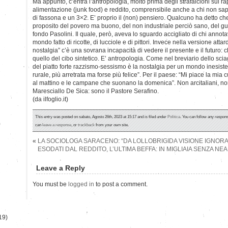
Ma appunto, c’entra l’antropologia, molto prima degli strafalcioni sul rap
alimentazione (junk food) e reddito, comprensibile anche a chi non sap
di fassona e un 3×2. E’ proprio il (non) pensiero. Qualcuno ha detto ch
proposito del povero ma buono, del non industriale perciò sano, del g
fondo Pasolini. Il quale, però, aveva lo sguardo accigliato di chi annot
mondo fatto di ricotte, di lucciole e di pittori. Invece nella versione atta
nostalgia” c’è una sovrana incapacità di vedere il presente e il futuro: c
quello del cibo sintetico. E’ antropologia. Come nel breviario dello sci
del piatto forte razzismo-sessismo è la nostalgia per un mondo inesisten
rurale, più arretrata ma forse più felice”. Per il paese: “Mi piace la mia
al mattino e le campane che suonano la domenica”. Non arcitaliani, non 
Maresciallo De Sica: sono il Pastore Serafino.
(da ilfoglio.it)
This entry was posted on sabato, Agosto 26th, 2023 at 15:17 and is filed under
Politica
. You can follow any respons
)
can
leave a response
, or
trackback
from your own site.
«
LA SOCIOLOGA SARACENO: “DA LOLLOBRIGIDA VISIONE IGNOR
ESODATI DAL REDDITO, L’ULTIMA BEFFA: IN MIGLIAIA SENZA NE
Leave a Reply
You must be
logged in
to post a comment.
19)