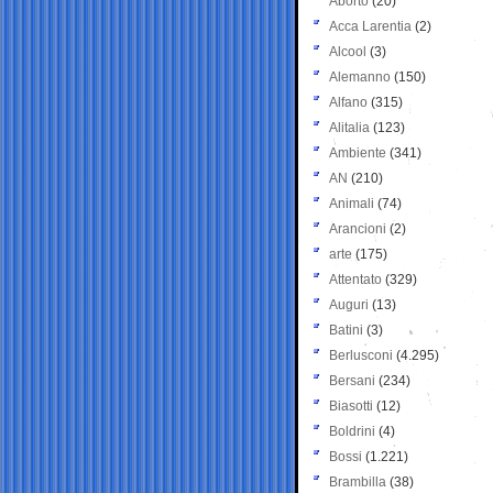
Aborto
(20)
Acca Larentia
(2)
Alcool
(3)
Alemanno
(150)
Alfano
(315)
Alitalia
(123)
Ambiente
(341)
AN
(210)
Animali
(74)
Arancioni
(2)
arte
(175)
Attentato
(329)
Auguri
(13)
Batini
(3)
Berlusconi
(4.295)
Bersani
(234)
Biasotti
(12)
Boldrini
(4)
Bossi
(1.221)
Brambilla
(38)