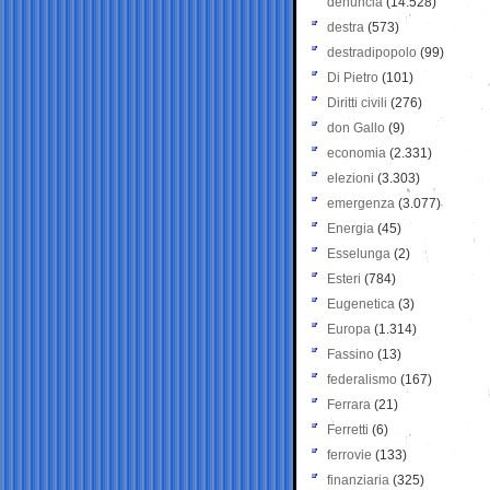
denuncia
(14.528)
destra
(573)
destradipopolo
(99)
Di Pietro
(101)
Diritti civili
(276)
don Gallo
(9)
economia
(2.331)
elezioni
(3.303)
emergenza
(3.077)
Energia
(45)
Esselunga
(2)
Esteri
(784)
Eugenetica
(3)
Europa
(1.314)
Fassino
(13)
federalismo
(167)
Ferrara
(21)
Ferretti
(6)
ferrovie
(133)
finanziaria
(325)