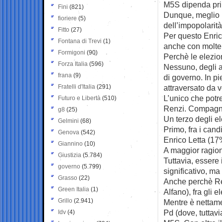
M5S dipenda princ
Fini
(821)
Dunque, meglio las
fioriere
(5)
dell’impopolarit
Fitto
(27)
Per questo Enrico
Fontana di Trevi
(1)
anche con molte p
Formigoni
(90)
Perchè le elezio
Forza Italia
(596)
Nessuno, degli a
frana
(9)
di governo. In p
Fratelli d'Italia
(291)
attraversato da v
L’unico che potre
Futuro e Libertà
(510)
Renzi. Compagno (
g8
(25)
Un terzo degli ele
Gelmini
(68)
Primo, fra i cand
Genova
(542)
Enrico Letta (17
Giannino
(10)
A maggior ragione
Giustizia
(5.784)
Tuttavia, essere 
governo
(5.799)
significativo, ma
Grasso
(22)
Anche perchè Re
Green Italia
(1)
Alfano), fra gli e
Grillo
(2.941)
Mentre è nettame
Pd (dove, tuttavi
Idv
(4)