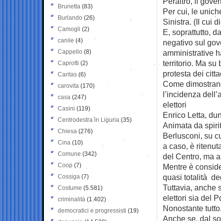
Peraltro, il gove
Brunetta
(83)
Per cui, le unich
Burlando
(26)
Sinistra. (Il cui 
Camogli
(2)
E, soprattutto, d
canile
(4)
negativo sul gove
Cappello
(8)
amministrative h
territorio. Ma s
Caprotti
(2)
protesta dei citt
Caritas
(6)
Come dimostrano, 
carovita
(170)
l’incidenza dell’
casa
(247)
elettori
Casini
(119)
Enrico Letta, du
Centrodestra in Liguria
(35)
Animata da spiri
Chiesa
(276)
Berlusconi, su c
Cina
(10)
a caso, è ritenu
Comune
(342)
del Centro, ma a
Coop
(7)
Mentre è consider
quasi totalità de
Cossiga
(7)
Tuttavia, anche 
Costume
(5.581)
elettori sia del 
criminalità
(1.402)
Nonostante tutto
democratici e progressisti
(19)
Anche se, dal so