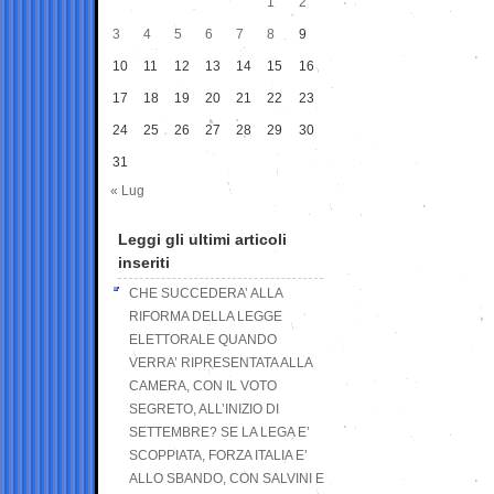
1
2
3
4
5
6
7
8
9
10
11
12
13
14
15
16
17
18
19
20
21
22
23
24
25
26
27
28
29
30
31
« Lug
Leggi gli ultimi articoli
inseriti
CHE SUCCEDERA’ ALLA
RIFORMA DELLA LEGGE
ELETTORALE QUANDO
VERRA’ RIPRESENTATA ALLA
CAMERA, CON IL VOTO
SEGRETO, ALL’INIZIO DI
SETTEMBRE? SE LA LEGA E’
SCOPPIATA, FORZA ITALIA E’
ALLO SBANDO, CON SALVINI E