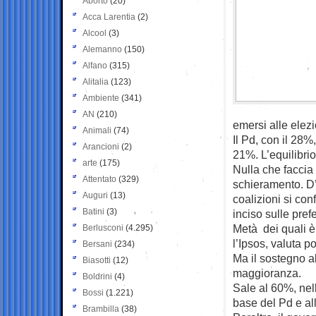
Aborto
(20)
Acca Larentia
(2)
Alcool
(3)
Alemanno
(150)
Alfano
(315)
Alitalia
(123)
Ambiente
(341)
AN
(210)
emersi alle elezi
Animali
(74)
Il Pd, con il 28%
Arancioni
(2)
21%. L’equilibrio 
arte
(175)
Nulla che faccia 
Attentato
(329)
schieramento. D’
Auguri
(13)
coalizioni si con
Batini
(3)
inciso sulle prefe
Metà dei quali è
Berlusconi
(4.295)
l’Ipsos, valuta p
Bersani
(234)
Ma il sostegno al
Biasotti
(12)
maggioranza.
Boldrini
(4)
Sale al 60%, nell
Bossi
(1.221)
base del Pd e all
Brambilla
(38)