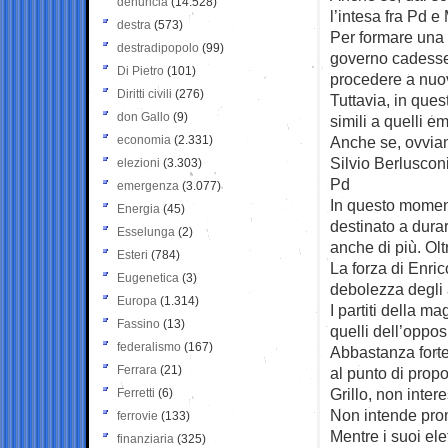
denuncia
(14.528)
l’intesa fra Pd e 
destra
(573)
Per formare una 
destradipopolo
(99)
governo cadesse 
Di Pietro
(101)
procedere a nuov
Diritti civili
(276)
Tuttavia, in ques
don Gallo
(9)
simili a quelli e
economia
(2.331)
Anche se, ovviam
Silvio Berlusconi
elezioni
(3.303)
Pd
emergenza
(3.077)
In questo moment
Energia
(45)
destinato a dura
Esselunga
(2)
anche di più. Ol
Esteri
(784)
La forza di Enri
Eugenetica
(3)
debolezza degli al
Europa
(1.314)
I partiti della m
Fassino
(13)
quelli dell’oppo
federalismo
(167)
Abbastanza forte
Ferrara
(21)
al punto di prop
Grillo, non inter
Ferretti
(6)
Non intende pro
ferrovie
(133)
Mentre i suoi el
finanziaria
(325)