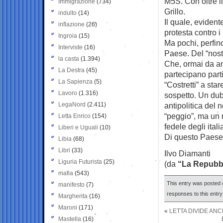
M5S. Con oltre i
Immigrazione
(734)
Grillo.
indulto
(14)
Il quale, evident
inflazione
(26)
protesta contro i 
Ingroia
(15)
Ma pochi, perfino
Interviste
(16)
Paese. Del “nos
la casta
(1.394)
Che, ormai da an
La Destra
(45)
partecipano partiti
La Sapienza
(5)
“Costretti” a st
Lavoro
(1.316)
sospetto. Un dub
LegaNord
(2.411)
antipolitica del 
“peggio”, ma un 
Letta Enrico
(154)
fedele degli itali
Liberi e Uguali
(10)
Di questo Paese i
Libia
(68)
Libri
(33)
Ilvo Diamanti
Liguria Futurista
(25)
(da
“La Repubb
mafia
(543)
This entry was posted o
manifesto
(7)
responses to this entr
Margherita
(16)
Maroni
(171)
«
LETTA DIVIDE AN
Mastella
(16)