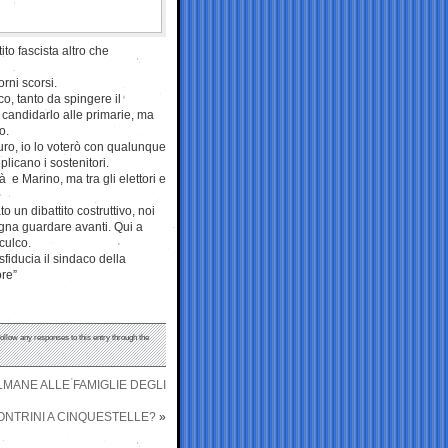
ito fascista altro che
rni scorsi.
co, tanto da spingere il
 candidarlo alle primarie, ma
o.
futuro, io lo voterò con qualunque
plicano i sostenitori.
à e Marino, ma tra gli elettori e
o un dibattito costruttivo, noi
ogna guardare avanti. Qui a
culco.
sfiducia il sindaco della
ore”
follow any responses to this entry through the
LMANE ALLE FAMIGLIE DEGLI
ONTRINI A CINQUESTELLE?
»