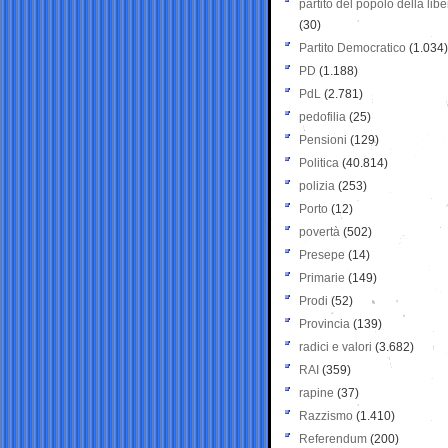
partito del popolo della libe
(30)
Partito Democratico
(1.034)
PD
(1.188)
PdL
(2.781)
pedofilia
(25)
Pensioni
(129)
Politica
(40.814)
polizia
(253)
Porto
(12)
povertà
(502)
Presepe
(14)
Primarie
(149)
Prodi
(52)
Provincia
(139)
radici e valori
(3.682)
RAI
(359)
rapine
(37)
Razzismo
(1.410)
Referendum
(200)