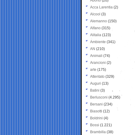
Aborto
(20)
Acca Larentia
(2)
Alcool
(3)
Alemanno
(150)
Alfano
(315)
Alitalia
(123)
Ambiente
(341)
AN
(210)
Animali
(74)
Arancioni
(2)
arte
(175)
Attentato
(329)
Auguri
(13)
Batini
(3)
Berlusconi
(4.295)
Bersani
(234)
Biasotti
(12)
Boldrini
(4)
Bossi
(1.221)
Brambilla
(38)