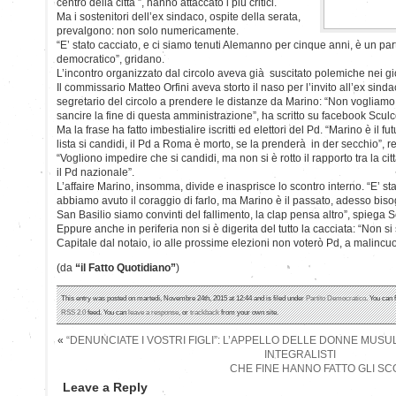
centro della città ”, hanno attaccato i più critici.
Ma i sostenitori dell’ex sindaco, ospite della serata,
prevalgono: non solo numericamente.
“E’ stato cacciato, e ci siamo tenuti Alemanno per cinque anni, è un part
democratico”, gridano.
L’incontro organizzato dal circolo aveva già suscitato polemiche nei gio
Il commissario Matteo Orfini aveva storto il naso per l’invito all’ex sinda
segretario del circolo a prendere le distanze da Marino: “Non vogliamo
sancire la fine di questa amministrazione”, ha scritto su facebook Sculc
Ma la frase ha fatto imbestialire iscritti ed elettori del Pd. “Marino è il 
lista si candidi, il Pd a Roma è morto, se la prenderà in der secchio”, re
“Vogliono impedire che si candidi, ma non si è rotto il rapporto tra la citt
il Pd nazionale”.
L’affaire Marino, insomma, divide e inasprisce lo scontro interno. “E’ stat
abbiamo avuto il coraggio di farlo, ma Marino è il passato, adesso bis
San Basilio siamo convinti del fallimento, la clap pensa altro”, spiega S
Eppure anche in periferia non si è digerita del tutto la cacciata: “Non si 
Capitale dal notaio, io alle prossime elezioni non voterò Pd, a malincu
(da
“il Fatto Quotidiano”
)
This entry was posted on martedì, Novembre 24th, 2015 at 12:44 and is filed under
Partito Democratico
. You can 
RSS 2.0
feed. You can
leave a response
, or
trackback
from your own site.
«
“DENUNCIATE I VOSTRI FIGLI”: L’APPELLO DELLE DONNE MUSU
INTEGRALISTI
CHE FINE HANNO FATTO GLI SC
Leave a Reply