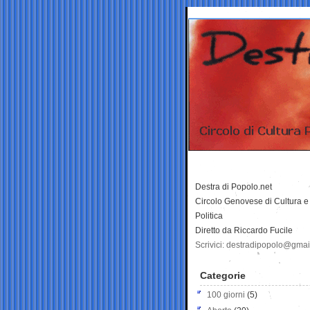
Destra di Popolo.net
Circolo Genovese di Cultura e
Politica
Diretto da Riccardo Fucile
Scrivici: destradipopolo@gma
Categorie
100 giorni
(5)