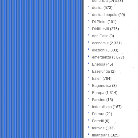
denuncia
(14.528)
destra
(573)
destradipopolo
(99)
Di Pietro
(101)
Diritti civili
(276)
don Gallo
(9)
economia
(2.331)
elezioni
(3.303)
emergenza
(3.077)
Energia
(45)
Esselunga
(2)
Esteri
(784)
Eugenetica
(3)
Europa
(1.314)
Fassino
(13)
federalismo
(167)
Ferrara
(21)
Ferretti
(6)
ferrovie
(133)
finanziaria
(325)