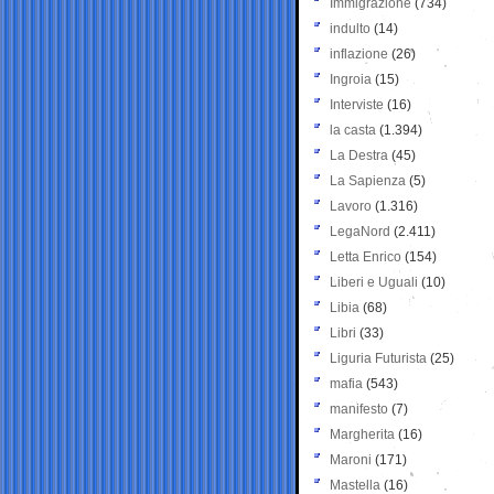
Immigrazione
(734)
indulto
(14)
inflazione
(26)
Ingroia
(15)
Interviste
(16)
la casta
(1.394)
La Destra
(45)
La Sapienza
(5)
Lavoro
(1.316)
LegaNord
(2.411)
Letta Enrico
(154)
Liberi e Uguali
(10)
Libia
(68)
Libri
(33)
Liguria Futurista
(25)
mafia
(543)
manifesto
(7)
Margherita
(16)
Maroni
(171)
Mastella
(16)