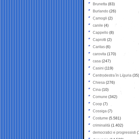
Brunetta
(83)
Burlando
(26)
Camogli
(2)
canile
(4)
Cappello
(8)
Caprotti
(2)
Caritas
(6)
carovita
(170)
casa
(247)
Casini
(119)
Centrodestra in Liguria
(35
Chiesa
(276)
Cina
(10)
Comune
(342)
Coop
(7)
Cossiga
(7)
Costume
(5.581)
criminalità
(1.402)
democratici e progressisti
(