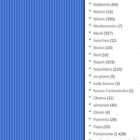
Mattarella
(60)
Meloni
(14)
Milano
(300)
Montezemolo
(7)
Monti
(357)
moschea
(11)
Musso
(10)
Muti
(10)
Napoli
(319)
Napolitano
(220)
no global
(5)
notte bianca
(3)
Nuovo Centrodestra
(2)
Obama
(11)
olimpiadi
(40)
Oliveri
(4)
Pannella
(29)
Papa
(33)
Parlamento
(1.428)