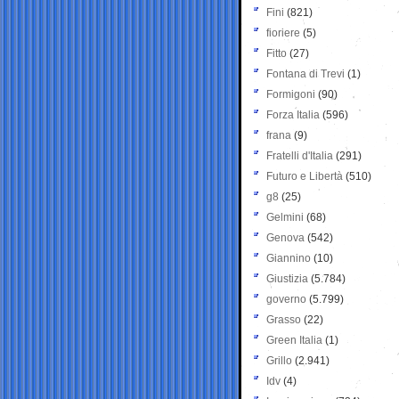
Fini
(821)
fioriere
(5)
Fitto
(27)
Fontana di Trevi
(1)
Formigoni
(90)
Forza Italia
(596)
frana
(9)
Fratelli d'Italia
(291)
Futuro e Libertà
(510)
g8
(25)
Gelmini
(68)
Genova
(542)
Giannino
(10)
Giustizia
(5.784)
governo
(5.799)
Grasso
(22)
Green Italia
(1)
Grillo
(2.941)
Idv
(4)