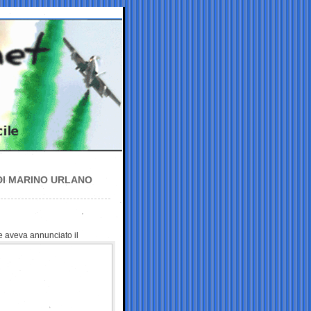
 DI MARINO URLANO
me aveva annunciato
il