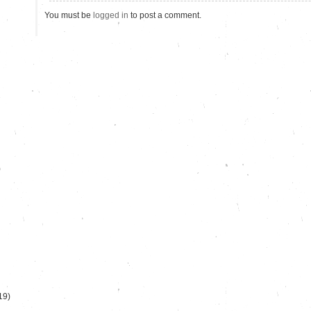
You must be
logged in
to post a comment.
)
19)