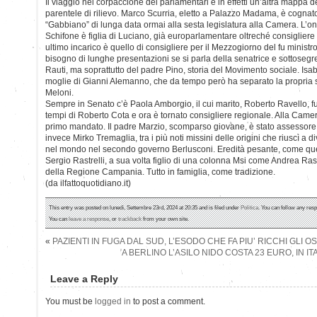
Il viaggio nel corpaccione dei parlamentari è in effetti un’altra mappa d
parentele di rilievo. Marco Scurria, eletto a Palazzo Madama, è cognato
“Gabbiano” di lunga data ormai alla sesta legislatura alla Camera. L’
Schifone è figlia di Luciano, già europarlamentare oltreché consigliere
ultimo incarico è quello di consigliere per il Mezzogiorno del fu minist
bisogno di lunghe presentazioni se si parla della senatrice e sottosegre
Rauti, ma soprattutto del padre Pino, storia del Movimento sociale. Isa
moglie di Gianni Alemanno, che da tempo però ha separato la propria st
Meloni.
Sempre in Senato c’è Paola Amborgio, il cui marito, Roberto Ravello, f
tempi di Roberto Cota e ora è tornato consigliere regionale. Alla Came
primo mandato. Il padre Marzio, scomparso giovane, è stato assessor
invece Mirko Tremaglia, tra i più noti missini delle origini che riuscì a di
nel mondo nel secondo governo Berlusconi. Eredità pesante, come que
Sergio Rastrelli, a sua volta figlio di una colonna Msi come Andrea Rast
della Regione Campania. Tutto in famiglia, come tradizione.
(da ilfattoquotidiano.it)
This entry was posted on lunedì, Settembre 23rd, 2024 at 20:35 and is filed under
Politica
. You can follow any resp
You can
leave a response
, or
trackback
from your own site.
«
PAZIENTI IN FUGA DAL SUD, L’ESODO CHE FA PIU’ RICCHI GLI 
A BERLINO L’ASILO NIDO COSTA 23 EURO, IN I
Leave a Reply
You must be
logged in
to post a comment.