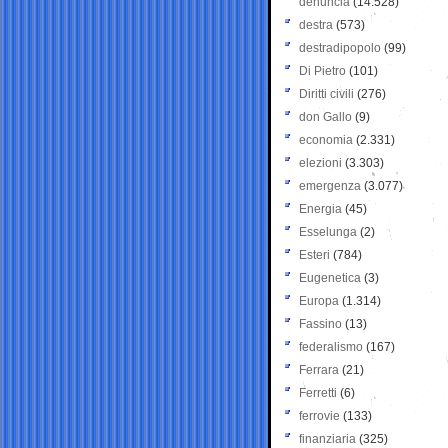
denuncia
(14.528)
destra
(573)
destradipopolo
(99)
Di Pietro
(101)
Diritti civili
(276)
don Gallo
(9)
economia
(2.331)
elezioni
(3.303)
emergenza
(3.077)
Energia
(45)
Esselunga
(2)
Esteri
(784)
Eugenetica
(3)
Europa
(1.314)
Fassino
(13)
federalismo
(167)
Ferrara
(21)
Ferretti
(6)
ferrovie
(133)
finanziaria
(325)