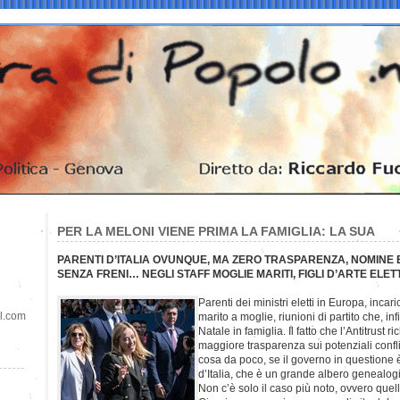
PER LA MELONI VIENE PRIMA LA FAMIGLIA: LA SUA
PARENTI D’ITALIA OVUNQUE, MA ZERO TRASPARENZA, NOMINE E
SENZA FRENI… NEGLI STAFF MOGLIE MARITI, FIGLI D’ARTE ELE
Parenti dei ministri eletti in Europa, inca
il.com
marito a moglie, riunioni di partito che, in
Natale in famiglia. Il fatto che l’Antitrust 
maggiore trasparenza sui potenziali conflitt
cosa da poco, se il governo in questione è 
d’Italia, che è un grande albero genealog
Non c’è solo il caso più noto, ovvero quell