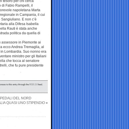
el tesoro per chi cerca
 di Fabio Rampelli, il
onorevole napoletana Marta
 regionale in Campania, il cui
ro Sangiuliano. E non c’è
taria alla Difesa Isabella
bella Rauti è stata anche
rada politica da quella di
u assessore in Piemonte ai
ra ecco Andrea Tremaglia, al
e in Lombardia. Suo nonno era
ventare ministro per gli Italiani
lla che tocca al senatore
relli, che fu pure presidente
onses to this entry through the
RSS 2.0
feed.
OSPEDALI DEL NORD
TALIA QUASI UNO STIPENDIO
»