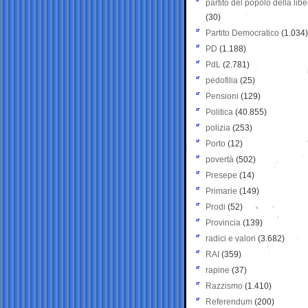
partito del popolo della libe
(30)
Partito Democratico
(1.034)
PD
(1.188)
PdL
(2.781)
pedofilia
(25)
Pensioni
(129)
Politica
(40.855)
polizia
(253)
Porto
(12)
povertà
(502)
Presepe
(14)
Primarie
(149)
Prodi
(52)
Provincia
(139)
radici e valori
(3.682)
RAI
(359)
rapine
(37)
Razzismo
(1.410)
Referendum
(200)