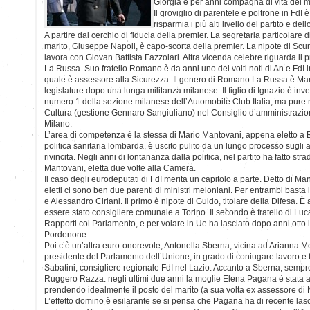
Giorgia e per anni compagna di vita del m
Il groviglio di parentele e poltrone in Fd
risparmia i più alti livello del partito e dell
A partire dal cerchio di fiducia della premier. La segretaria particolare di
marito, Giuseppe Napoli, è capo-scorta della premier. La nipote di Scur
lavora con Giovan Battista Fazzolari. Altra vicenda celebre riguarda il
La Russa. Suo fratello Romano è da anni uno dei volti noti di An e FdI
quale è assessore alla Sicurezza. Il genero di Romano La Russa è Ma
legislature dopo una lunga militanza milanese. Il figlio di Ignazio è i
numero 1 della sezione milanese dell’Automobile Club Italia, ma pure 
Cultura (gestione Gennaro Sangiuliano) nel Consiglio d’amministrazion
Milano.
L’area di competenza è la stessa di Mario Mantovani, appena eletto a 
politica sanitaria lombarda, è uscito pulito da un lungo processo sugli a
rivincita. Negli anni di lontananza dalla politica, nel partito ha fatto stra
Mantovani, eletta due volte alla Camera.
Il caso degli eurodeputati di FdI merita un capitolo a parte. Detto di Man
eletti ci sono ben due parenti di ministri meloniani. Per entrambi bast
e Alessandro Ciriani. Il primo è nipote di Guido, titolare della Difesa. È
essere stato consigliere comunale a Torino. Il secondo è fratello di Luca 
Rapporti col Parlamento, e per volare in Ue ha lasciato dopo anni otto l
Pordenone.
Poi c’è un’altra euro-onorevole, Antonella Sberna, vicina ad Arianna Me
presidente del Parlamento dell’Unione, in grado di coniugare lavoro e f
Sabatini, consigliere regionale FdI nel Lazio. Accanto a Sberna, sempre
Ruggero Razza: negli ultimi due anni la moglie Elena Pagana è stata as
prendendo idealmente il posto del marito (a sua volta ex assessore di
L’effetto domino è esilarante se si pensa che Pagana ha di recente lasci