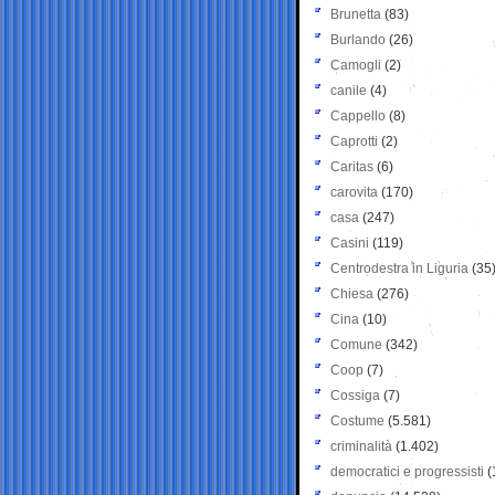
Brunetta
(83)
Burlando
(26)
Camogli
(2)
canile
(4)
Cappello
(8)
Caprotti
(2)
Caritas
(6)
carovita
(170)
casa
(247)
Casini
(119)
Centrodestra in Liguria
(35
Chiesa
(276)
Cina
(10)
Comune
(342)
Coop
(7)
Cossiga
(7)
Costume
(5.581)
criminalità
(1.402)
democratici e progressisti
(