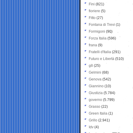
Fini
(821)
fioriere
(5)
Fitto
(27)
Fontana di Trevi
(1)
Formigoni
(90)
Forza Italia
(596)
frana
(9)
Fratelli d'Italia
(291)
Futuro e Libertà
(510)
g8
(25)
Gelmini
(68)
Genova
(542)
Giannino
(10)
Giustizia
(5.784)
governo
(5.799)
Grasso
(22)
Green Italia
(1)
Grillo
(2.941)
Idv
(4)