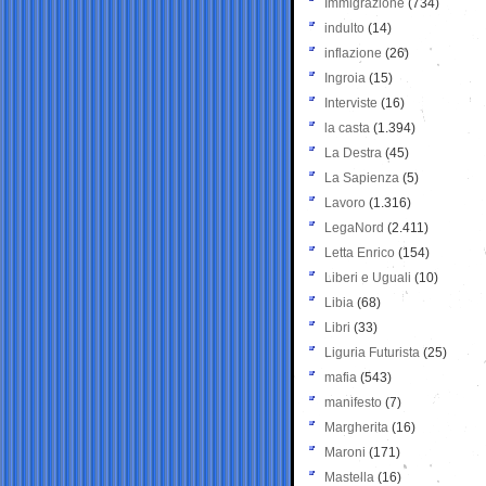
Immigrazione
(734)
indulto
(14)
inflazione
(26)
Ingroia
(15)
Interviste
(16)
la casta
(1.394)
La Destra
(45)
La Sapienza
(5)
Lavoro
(1.316)
LegaNord
(2.411)
Letta Enrico
(154)
Liberi e Uguali
(10)
Libia
(68)
Libri
(33)
Liguria Futurista
(25)
mafia
(543)
manifesto
(7)
Margherita
(16)
Maroni
(171)
Mastella
(16)