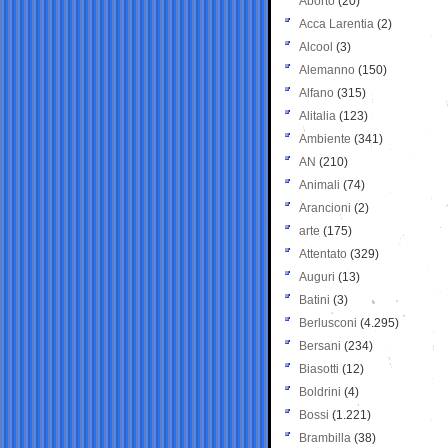
Aborto
(20)
Acca Larentia
(2)
Alcool
(3)
Alemanno
(150)
Alfano
(315)
Alitalia
(123)
Ambiente
(341)
AN
(210)
Animali
(74)
Arancioni
(2)
arte
(175)
Attentato
(329)
Auguri
(13)
Batini
(3)
Berlusconi
(4.295)
Bersani
(234)
Biasotti
(12)
Boldrini
(4)
Bossi
(1.221)
Brambilla
(38)