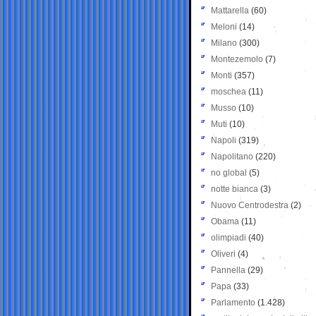
Mattarella
(60)
Meloni
(14)
Milano
(300)
Montezemolo
(7)
Monti
(357)
moschea
(11)
Musso
(10)
Muti
(10)
Napoli
(319)
Napolitano
(220)
no global
(5)
notte bianca
(3)
Nuovo Centrodestra
(2)
Obama
(11)
olimpiadi
(40)
Oliveri
(4)
Pannella
(29)
Papa
(33)
Parlamento
(1.428)