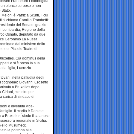
inistro Francesco Lollobrigida.
I è un elenco corposo e non
o Stato.
 Meloni è Patrizia Scurti, il cui
ti si chiama Camilla Trombetti:
 presidente del Senato Ignazio
 in Lombardia, Regione della
rco Osnato, deputato da due
nvece Geronimo La Russa,
nominato dal ministero della
e del Piccolo Teatro di
Bruxelles. Già dominus della
ppalti e si è preso la sua
da la figlia, Lucrezia
tovani, nella pattuglia degli
a il cognome: Giovanni Crosetto
 arrivato a Bruxelles dopo
Ciriani, ministro per i
a carica di sindaco di
loni e divenuta vice-
amiglia: il marito è Daniele
 a Bruxelles, siede il catanese
sessora regionale in Sicilia,
 Nello Musumeci).
ato la poltrona alla