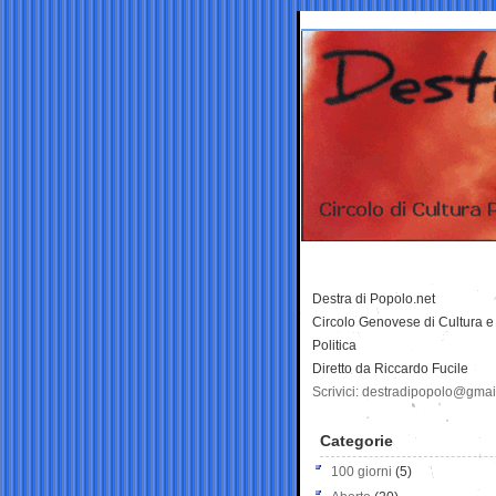
Destra di Popolo.net
Circolo Genovese di Cultura e
Politica
Diretto da Riccardo Fucile
Scrivici: destradipopolo@gma
Categorie
100 giorni
(5)