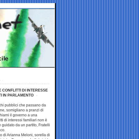
 CONFLITTI DI INTERESSE
TTI IN PARLAMENTO
richi pubblici che passano da
fine, somigliano a pranzi di
richiami il governo a una
i di interessi familiari non è
guidato da un partito, Fratelli
ico.
o di Arianna Meloni, sorella di