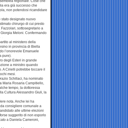
Assemblea regionale. Cose che
cilia era già successo che
ola, non potendosi ricandidare
 è stato designato nuovo
 stimato chirurgo di cui presto
 Fazzolari, sottosegretario a
di Giorgia Meloni. Confermando
rtito al ministero della
sino in provincia di Biella
ndo l’onorevole Emanuele
a pure).
ro degli Esteri in grande
mozione a ministro quando
. A Cirielli potrebbe toccare il
pochi mesi.
Orazio Schillaci, ha nominato
a Maria Rosaria Campitiello,
alche tempo, la dottoressa
lla Cultura Alessandro Giuli, la
dere nota. Anche lei ha
o da consigliere comunale a
candidato alle ultime elezioni
 forse suggerito di non esporlo
ccato a Daniela Cameroni,