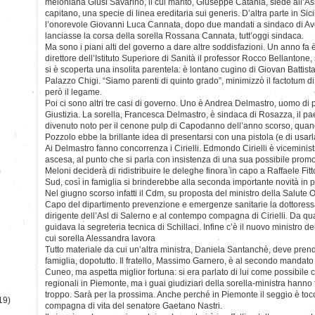
meloniana Giusi Savarino, il cui marito, Giuseppe Catania, siede all’
capitano, una specie di linea ereditaria sui generis. D’altra parte in Si
l’onorevole Giovanni Luca Cannata, dopo due mandati a sindaco di Av
lanciasse la corsa della sorella Rossana Cannata, tutt’oggi sindaca.
Ma sono i piani alti del governo a dare altre soddisfazioni. Un anno fa
direttore dell’Istituto Superiore di Sanità il professor Rocco Bellantone,
si è scoperta una insolita parentela: è lontano cugino di Giovan Battista
Palazzo Chigi. “Siamo parenti di quinto grado”, minimizzò il factotum 
però il legame.
Poi ci sono altri tre casi di governo. Uno è Andrea Delmastro, uomo di pa
Giustizia. La sorella, Francesca Delmastro, è sindaca di Rosazza, il pae
divenuto noto per il cenone pulp di Capodanno dell’anno scorso, qua
Pozzolo ebbe la brillante idea di presentarsi con una pistola (e di usarl
Ai Delmastro fanno concorrenza i Cirielli. Edmondo Cirielli è viceminist
ascesa, al punto che si parla con insistenza di una sua possibile pro
)
Meloni deciderà di ridistribuire le deleghe finora in capo a Raffaele Fitto
Sud, così in famiglia si brinderebbe alla seconda importante novità in 
Nel giugno scorso infatti il Cdm, su proposta del ministro della Salute 
Capo del dipartimento prevenzione e emergenze sanitarie la dottoress
dirigente dell’Asl di Salerno e al contempo compagna di Cirielli. Da qu
guidava la segreteria tecnica di Schillaci. Infine c’è il nuovo ministro de
cui sorella Alessandra lavora
Tutto materiale da cui un’altra ministra, Daniela Santanchè, deve pren
famiglia, dopotutto. Il fratello, Massimo Garnero, è al secondo mandat
Cuneo, ma aspetta miglior fortuna: si era parlato di lui come possibile 
regionali in Piemonte, ma i guai giudiziari della sorella-ministra hanno
troppo. Sarà per la prossima. Anche perché in Piemonte il seggio è to
19)
compagna di vita del senatore Gaetano Nastri.