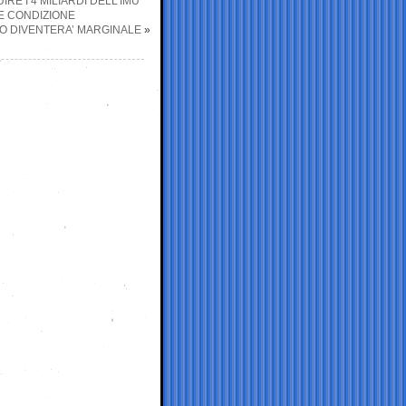
RE I 4 MILIARDI DELL’IMU
HE CONDIZIONE
SSO DIVENTERA’ MARGINALE
»