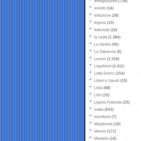
Immigrazione
(734)
indulto
(14)
inflazione
(26)
Ingroia
(15)
Interviste
(16)
la casta
(1.394)
La Destra
(45)
La Sapienza
(5)
Lavoro
(1.316)
LegaNord
(2.411)
Letta Enrico
(154)
Liberi e Uguali
(10)
Libia
(68)
Libri
(33)
Liguria Futurista
(25)
mafia
(543)
manifesto
(7)
Margherita
(16)
Maroni
(171)
Mastella
(16)