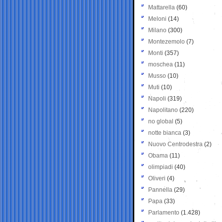
Mattarella
(60)
Meloni
(14)
Milano
(300)
Montezemolo
(7)
Monti
(357)
moschea
(11)
Musso
(10)
Muti
(10)
Napoli
(319)
Napolitano
(220)
no global
(5)
notte bianca
(3)
Nuovo Centrodestra
(2)
Obama
(11)
olimpiadi
(40)
Oliveri
(4)
Pannella
(29)
Papa
(33)
Parlamento
(1.428)