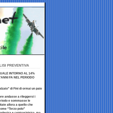
LISI PREVENTIVA
TUALE INTORNO AL 14%
’ANNI FA NEL PERIODO
lzato” di Fini di ormai un paio
ore andasse a rileggersi i
eriodo e sommasse le
tate allora a quello che
come “Terzo polo”
rodestra e centrosinistra, ma