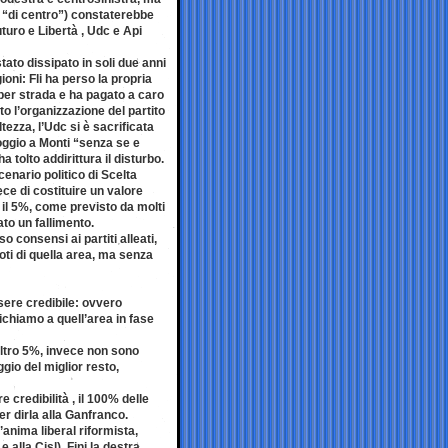
e “di centro”) constaterebbe
uro e Libertà , Udc e Api
tato dissipato in soli due anni
ioni: Fli ha perso la propria
 per strada e ha pagato a caro
to l’organizzazione del partito
tezza, l’Udc si è sacrificata
poggio a Monti “senza se e
a tolto addirittura il disturbo.
cenario politico di Scelta
ece di costituire un valore
 il 5%, come previsto da molti
lato un fallimento.
o consensi ai partiti alleati,
oti di quella area, ma senza
ere credibile: ovvero
ichiamo a quell’area in fase
altro 5%, invece non sono
ggio del miglior resto,
 credibilità , il 100% delle
per dirla alla Ganfranco.
l’anima liberal riformista,
alla Cisl), Fini la destra