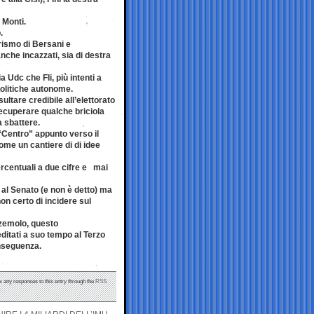
 Monti.
.
arismo di Bersani e
anche incazzati, sia di destra
a Udc che Fli, più intenti a
 politiche autonome.
ultare credibile all’elettorato
 recuperare qualche briciola
a sbattere.
“Centro” appunto verso il
ome un cantiere di di idee
percentuali a due cifre e mai
 al Senato (e non è detto) ma
on certo di incidere sul
ezemolo, questo
tati a suo tempo al Terzo
onseguenza.
ow any responses to this entry through the
RSS