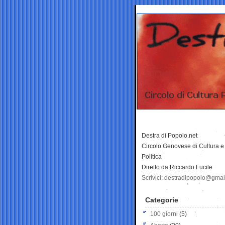
Destra di Popolo.net
Circolo Genovese di Cultura e
Politica
Diretto da Riccardo Fucile
Scrivici: destradipopolo@gma
Categorie
100 giorni
(5)