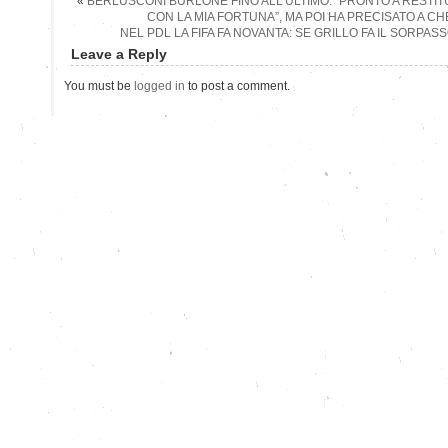
«
BERLUSCONI BURLONE FINO ALL’ULTIMO: “PRONTO A RESTITUI
CON LA MIA FORTUNA”, MA POI HA PRECISATO A C
NEL PDL LA FIFA FA NOVANTA: SE GRILLO FA IL SORPA
Leave a Reply
You must be
logged in
to post a comment.