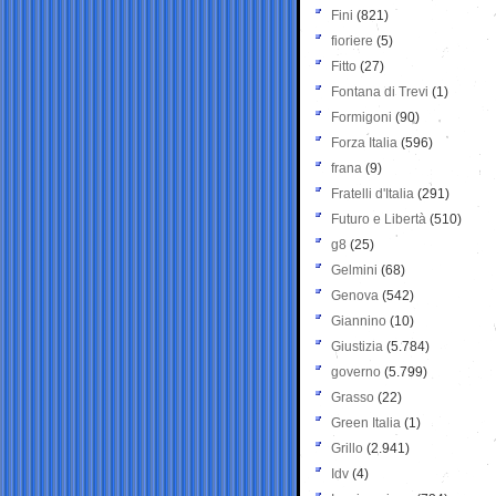
Fini
(821)
fioriere
(5)
Fitto
(27)
Fontana di Trevi
(1)
Formigoni
(90)
Forza Italia
(596)
frana
(9)
Fratelli d'Italia
(291)
Futuro e Libertà
(510)
g8
(25)
Gelmini
(68)
Genova
(542)
Giannino
(10)
Giustizia
(5.784)
governo
(5.799)
Grasso
(22)
Green Italia
(1)
Grillo
(2.941)
Idv
(4)