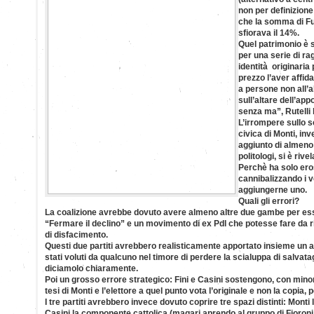
non per definizion
che la somma di Fut
sfiorava il 14%.
Quel patrimonio è s
per una serie di rag
identità originaria
prezzo l’aver affida
a persone non all’al
sull’altare dell’ap
senza ma”, Rutelli h
L’irrompere sullo s
civica di Monti, inv
aggiunto di almeno
politologi, si è rive
Perchè ha solo eros
cannibalizzando i v
aggiungerne uno.
Quali gli errori?
La coalizione avrebbe dovuto avere almeno altre due gambe per ess
“Fermare il declino” e un movimento di ex Pdl che potesse fare da r
di disfacimento.
Questi due partiti avrebbero realisticamente apportato insieme un 
stati voluti da qualcuno nel timore di perdere la scialuppa di salvata
diciamolo chiaramente.
Poi un grosso errore strategico: Fini e Casini sostengono, con minore
tesi di Monti e l’elettore a quel punto vota l’originale e non la copia, 
I tre partiti avrebbero invece dovuto coprire tre spazi distinti: Monti 
Casini la componente cattolica (magari aprendo al gruppo di Fioroni e 