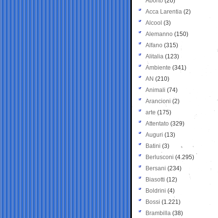
Aborto
(20)
Acca Larentia
(2)
Alcool
(3)
Alemanno
(150)
Alfano
(315)
Alitalia
(123)
Ambiente
(341)
AN
(210)
Animali
(74)
Arancioni
(2)
arte
(175)
Attentato
(329)
Auguri
(13)
Batini
(3)
Berlusconi
(4.295)
Bersani
(234)
Biasotti
(12)
Boldrini
(4)
Bossi
(1.221)
Brambilla
(38)