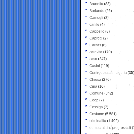
Brunetta
(83)
Burlando
(26)
Camogli
(2)
canile
(4)
Cappello
(8)
Caprotti
(2)
Caritas
(6)
carovita
(170)
casa
(247)
Casini
(119)
Centrodestra in Liguria
(35
Chiesa
(276)
Cina
(10)
Comune
(342)
Coop
(7)
Cossiga
(7)
Costume
(5.581)
criminalità
(1.402)
democratici e progressisti
(