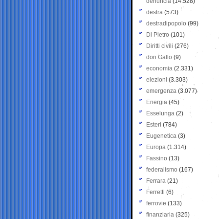
denuncia
(14.528)
destra
(573)
destradipopolo
(99)
Di Pietro
(101)
Diritti civili
(276)
don Gallo
(9)
economia
(2.331)
elezioni
(3.303)
emergenza
(3.077)
Energia
(45)
Esselunga
(2)
Esteri
(784)
Eugenetica
(3)
Europa
(1.314)
Fassino
(13)
federalismo
(167)
Ferrara
(21)
Ferretti
(6)
ferrovie
(133)
finanziaria
(325)