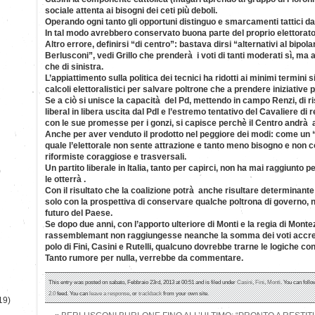
sociale attenta ai bisogni dei ceti più deboli.
Operando ogni tanto gli opportuni distinguo e smarcamenti tattici da
In tal modo avrebbero conservato buona parte del proprio elettorato
Altro errore, definirsi “di centro”: bastava dirsi “alternativi al bipol
Berlusconi”, vedi Grillo che prenderà i voti di tanti moderati sì, ma 
che di sinistra.
L’appiattimento sulla politica dei tecnici ha ridotti ai minimi termini si
calcoli elettoralistici per salvare poltrone che a prendere iniziative
Se a ciò si unisce la capacità del Pd, mettendo in campo Renzi, di ris
liberal in libera uscita dal Pdl e l’estremo tentativo del Cavaliere di
con le sue promesse per i gonzi, si capisce perchè il Centro andrà 
Anche per aver venduto il prodotto nel peggiore dei modi: come un 
quale l’elettorale non sente attrazione e tanto meno bisogno e non c
riformiste coraggiose e trasversali.
Un partito liberale in Italia, tanto per capirci, non ha mai raggiunto 
)
le otterrà .
Con il risultato che la coalizione potrà anche risultare determinante
solo con la prospettiva di conservare qualche poltrona di governo, n
futuro del Paese.
Se dopo due anni, con l’apporto ulteriore di Monti e la regia di Mont
rassemblemant non raggiungesse neanche la somma dei voti accredi
polo di Fini, Casini e Rutelli, qualcuno dovrebbe trarne le logiche c
Tanto rumore per nulla, verrebbe da commentare.
This entry was posted on sabato, Febbraio 23rd, 2013 at 00:51 and is filed under
Casini
,
Fini
,
Monti
. You can foll
2.0
feed. You can
leave a response
, or
trackback
from your own site.
19)