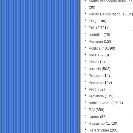
partito del popolo della libe
(30)
Partito Democratico
(1.034)
PD
(1.188)
PdL
(2.781)
pedofilia
(25)
Pensioni
(129)
Politica
(40.790)
polizia
(253)
Porto
(12)
povertà
(502)
Presepe
(14)
Primarie
(149)
Prodi
(52)
Provincia
(139)
radici e valori
(3.682)
RAI
(359)
rapine
(37)
Razzismo
(1.410)
Referendum
(200)