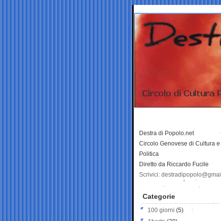
Destra di Popolo.net
Circolo Genovese di Cultura e
Politica
Diretto da Riccardo Fucile
Scrivici: destradipopolo@gma
Categorie
100 giorni
(5)