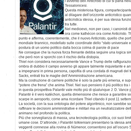
l’avvento dell’Anticristo di cui si parla ne
Tessalonicesi.
Questa misteriosa figura, compartecipante
al dilagare dell’orizzonte anticristico qu
anticristica stessa, è per sua stessa funzi
tra tutte.
Nel medioevo, non per caso, i canonisti
ora come kathécon ora come Anticristo. T
punto e afferma, coerentemente, che il nuovo Anticristo, quello che por
mondiale tirannico, modellato sulle coordinate dello “stato universale
postura di un uomo politico dalla bocca colma di parole di pace
Ne consegue che la nuova forza frenante debba seguire una logica simm
che però non si sporchi con il rischio della distopia.
Thiel non considera necessariamente Vance e Trump delle raffigurazi
ombra di dubbio il campo avverso gli appare talmente inquietante e ant
a impegnarsi in prima persona, capofila di una cordata di magnati del t
Sacks, entrati tra le maglie dell’Amministrazione americana.
Ma la costruzione di carriere politiche è solo la parte più emersa, e supe
“potere che frena” che anima Thiel. Nel suo pensiero il più politico tra i d
in questa prospettiva Palantir vale molto più di qualunque J. D. Vance 
Palantir è il vero katéchon, quella dimensione che riesce a garantire sic
scarpe in aeroporto, come ama ricordare Thiel citando il post 11 settem
La società, con la sua ontologia del potere algoritmico, non sarebbe s
raffinare le decisioni amministrative e militari ma un neutralizzatore del
animano nel profondo la politica.
Più che sorveglianza di massa, una tecnoteologia politica, coi suoi limiti
umane cose. D’altronde, i Palantiri tolkieniani presentano la stessa am
veggenti connesse alla rovina di Númenor, consentono poi all’oscuro S