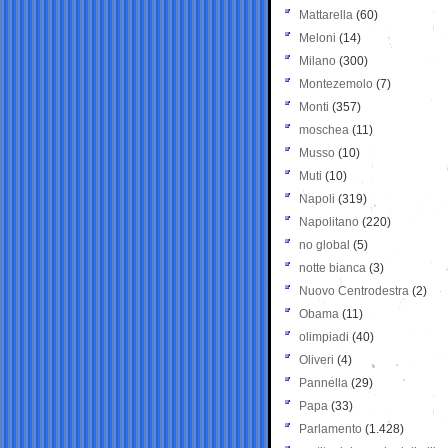
Mattarella
(60)
Meloni
(14)
Milano
(300)
Montezemolo
(7)
Monti
(357)
moschea
(11)
Musso
(10)
Muti
(10)
Napoli
(319)
Napolitano
(220)
no global
(5)
notte bianca
(3)
Nuovo Centrodestra
(2)
Obama
(11)
olimpiadi
(40)
Oliveri
(4)
Pannella
(29)
Papa
(33)
Parlamento
(1.428)