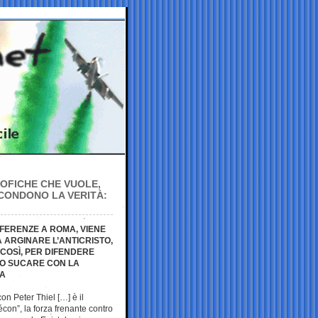
SOFICHE CHE VUOLE,
CONDONO LA VERITÀ:
NFERENZE A ROMA, VIENE
 ARGINARE L’ANTICRISTO,
 COSÌ, PER DIFENDERE
AMO SUCARE CON LA
IA
on Peter Thiel […] è il
écon”, la forza frenante contro