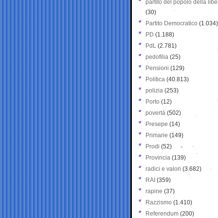
partito del popolo della libe
(30)
Partito Democratico
(1.034)
PD
(1.188)
PdL
(2.781)
pedofilia
(25)
Pensioni
(129)
Politica
(40.813)
polizia
(253)
Porto
(12)
povertà
(502)
Presepe
(14)
Primarie
(149)
Prodi
(52)
Provincia
(139)
radici e valori
(3.682)
RAI
(359)
rapine
(37)
Razzismo
(1.410)
Referendum
(200)