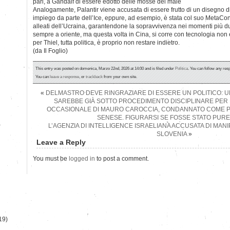
pari, a Gandalf di essere edotto delle mosse del male
Analogamente, Palantir viene accusata di essere frutto di un disegno di
impiego da parte dell’Ice, eppure, ad esempio, è stata col suo MetaCons
alleati dell’Ucraina, garantendone la sopravvivenza nei momenti più du
sempre a oriente, ma questa volta in Cina, si corre con tecnologia non e
per Thiel, tutta politica, è proprio non restare indietro.
(da Il Foglio)
This entry was posted on domenica, Marzo 22nd, 2026 at 14:00 and is filed under
Politica
. You can follow any res
You can
leave a response
, or
trackback
from your own site.
«
DELMASTRO DEVE RINGRAZIARE DI ESSERE UN POLITICO: U
SAREBBE GIÀ SOTTO PROCEDIMENTO DISCIPLINARE PER
OCCASIONALE DI MAURO CAROCCIA, CONDANNATO COME 
SENESE. FIGURARSI SE FOSSE STATO PURE
)
L’AGENZIA DI INTELLIGENCE ISRAELIANA ACCUSATA DI MANI
SLOVENIA
»
Leave a Reply
You must be
logged in
to post a comment.
19)