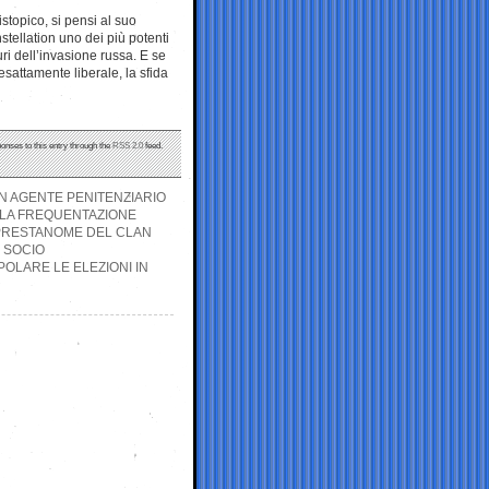
stopico, si pensi al suo
tellation uno dei più potenti
ri dell’invasione russa. E se
sattamente liberale, la sfida
ponses to this entry through the
RSS 2.0
feed.
N AGENTE PENITENZIARIO
 LA FREQUENTAZIONE
PRESTANOME DEL CLAN
 SOCIO
POLARE LE ELEZIONI IN