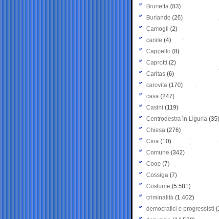
Brunetta
(83)
Burlando
(26)
Camogli
(2)
canile
(4)
Cappello
(8)
Caprotti
(2)
Caritas
(6)
carovita
(170)
casa
(247)
Casini
(119)
Centrodestra in Liguria
(35
Chiesa
(276)
Cina
(10)
Comune
(342)
Coop
(7)
Cossiga
(7)
Costume
(5.581)
criminalità
(1.402)
democratici e progressisti
(