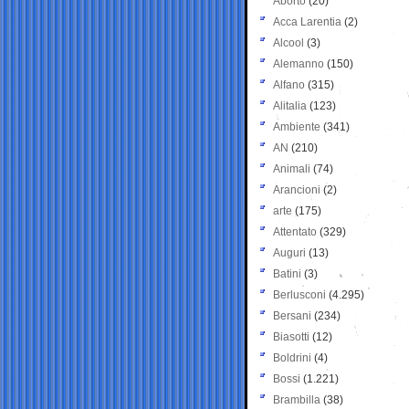
Aborto
(20)
Acca Larentia
(2)
Alcool
(3)
Alemanno
(150)
Alfano
(315)
Alitalia
(123)
Ambiente
(341)
AN
(210)
Animali
(74)
Arancioni
(2)
arte
(175)
Attentato
(329)
Auguri
(13)
Batini
(3)
Berlusconi
(4.295)
Bersani
(234)
Biasotti
(12)
Boldrini
(4)
Bossi
(1.221)
Brambilla
(38)