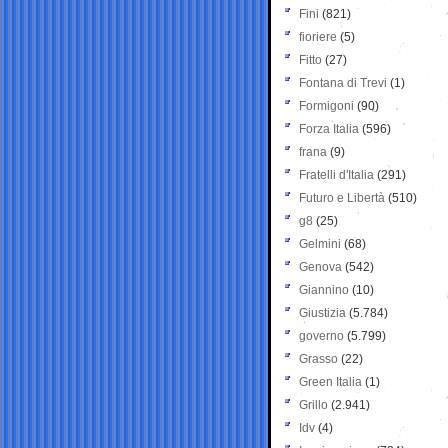
Fini
(821)
fioriere
(5)
Fitto
(27)
Fontana di Trevi
(1)
Formigoni
(90)
Forza Italia
(596)
frana
(9)
Fratelli d'Italia
(291)
Futuro e Libertà
(510)
g8
(25)
Gelmini
(68)
Genova
(542)
Giannino
(10)
Giustizia
(5.784)
governo
(5.799)
Grasso
(22)
Green Italia
(1)
Grillo
(2.941)
Idv
(4)