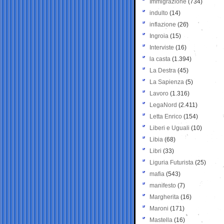
Immigrazione
(734)
indulto
(14)
inflazione
(26)
Ingroia
(15)
Interviste
(16)
la casta
(1.394)
La Destra
(45)
La Sapienza
(5)
Lavoro
(1.316)
LegaNord
(2.411)
Letta Enrico
(154)
Liberi e Uguali
(10)
Libia
(68)
Libri
(33)
Liguria Futurista
(25)
mafia
(543)
manifesto
(7)
Margherita
(16)
Maroni
(171)
Mastella
(16)