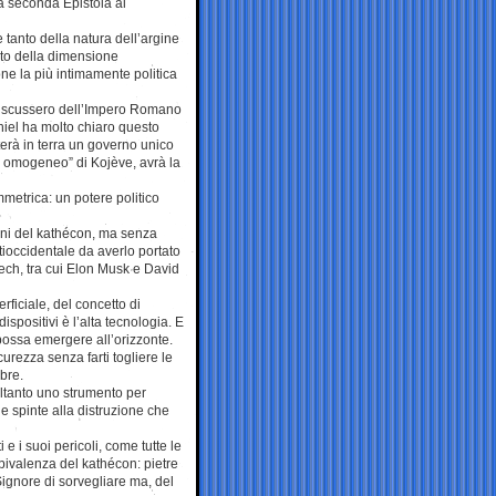
lla seconda Epistola ai
 tanto della natura dell’argine
anto della dimensione
one la più intimamente politica
 discussero dell’Impero Romano
hiel ha molto chiaro questo
terà in terra un governo unico
 e omogeneo” di Kojève, avrà la
etrica: un potere politico
oni del kathécon, ma senza
ioccidentale da averlo portato
ech, tra cui Elon Musk e David
rficiale, del concetto di
ispositivi è l’alta tecnologia. E
possa emergere all’orizzonte.
urezza senza farti togliere le
bre.
oltanto uno strumento per
le spinte alla distruzione che
 e i suoi pericoli, come tutte le
bivalenza del kathécon: pietre
ignore di sorvegliare ma, del