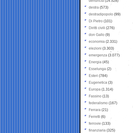
denuncia
(14.528)
destra
(573)
destradipopolo
(99)
Di Pietro
(101)
Diritti civili
(276)
don Gallo
(9)
economia
(2.331)
elezioni
(3.303)
emergenza
(3.077)
Energia
(45)
Esselunga
(2)
Esteri
(784)
Eugenetica
(3)
Europa
(1.314)
Fassino
(13)
federalismo
(167)
Ferrara
(21)
Ferretti
(6)
ferrovie
(133)
finanziaria
(325)