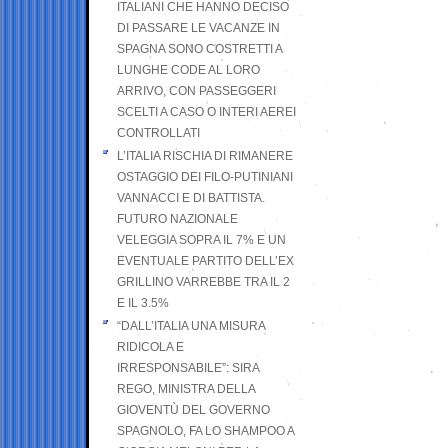
ITALIANI CHE HANNO DECISO
DI PASSARE LE VACANZE IN
SPAGNA SONO COSTRETTI A
LUNGHE CODE AL LORO
ARRIVO, CON PASSEGGERI
SCELTI A CASO O INTERI AEREI
CONTROLLATI
L’ITALIA RISCHIA DI RIMANERE
OSTAGGIO DEI FILO-PUTINIANI
VANNACCI E DI BATTISTA.
FUTURO NAZIONALE
VELEGGIA SOPRA IL 7% E UN
EVENTUALE PARTITO DELL’EX
GRILLINO VARREBBE TRA IL 2
E IL 3.5%
“DALL’ITALIA UNA MISURA
RIDICOLA E
IRRESPONSABILE”: SIRA
REGO, MINISTRA DELLA
GIOVENTÙ DEL GOVERNO
SPAGNOLO, FA LO SHAMPOO A