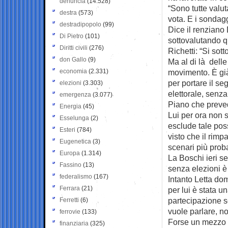
denuncia
(14.528)
“Sono tutte valu
destra
(573)
vota. E i sondag
destradipopolo
(99)
Dice il renziano
Di Pietro
(101)
sottovalutando q
Diritti civili
(276)
Richetti: “Si sott
don Gallo
(9)
Ma al di là delle
economia
(2.331)
movimento. È già 
per portare il se
elezioni
(3.303)
elettorale, senza
emergenza
(3.077)
Piano che preved
Energia
(45)
Lui per ora non 
Esselunga
(2)
esclude tale poss
Esteri
(784)
visto che il rimp
Eugenetica
(3)
scenari più proba
Europa
(1.314)
La Boschi ieri s
Fassino
(13)
senza elezioni 
federalismo
(167)
Intanto Letta do
Ferrara
(21)
per lui è stata 
partecipazione s
Ferretti
(6)
vuole parlare, n
ferrovie
(133)
Forse un mezzo 
finanziaria
(325)