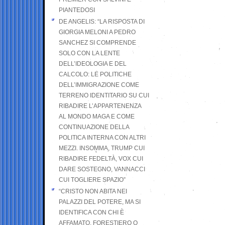
PIANTEDOSI
DE ANGELIS: “LA RISPOSTA DI
GIORGIA MELONI A PEDRO
SANCHEZ SI COMPRENDE
SOLO CON LA LENTE
DELL’IDEOLOGIA E DEL
CALCOLO: LE POLITICHE
DELL’IMMIGRAZIONE COME
TERRENO IDENTITARIO SU CUI
RIBADIRE L’APPARTENENZA
AL MONDO MAGA E COME
CONTINUAZIONE DELLA
POLITICA INTERNA CON ALTRI
MEZZI. INSOMMA, TRUMP CUI
RIBADIRE FEDELTÀ, VOX CUI
DARE SOSTEGNO, VANNACCI
CUI TOGLIERE SPAZIO”
“CRISTO NON ABITA NEI
PALAZZI DEL POTERE, MA SI
IDENTIFICA CON CHI È
AFFAMATO, FORESTIERO O