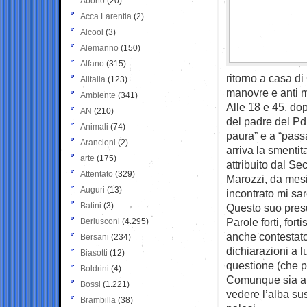
Aborto
(20)
Acca Larentia
(2)
Alcool
(3)
Alemanno
(150)
Alfano
(315)
ritorno a casa di
Alitalia
(123)
manovre e anti 
Ambiente
(341)
Alle 18 e 45, dopo
AN
(210)
del padre del Pd
Animali
(74)
paura” e a “passa
Arancioni
(2)
arriva la smenti
arte
(175)
attribuito dal S
Attentato
(329)
Marozzi, da mesi
Auguri
(13)
incontrato mi sar
Batini
(3)
Questo suo pres
Parole forti, for
Berlusconi
(4.295)
anche contestato
Bersani
(234)
dichiarazioni a lu
Biasotti
(12)
questione (che pe
Boldrini
(4)
Comunque sia and
Bossi
(1.221)
vedere l’alba su
Brambilla
(38)