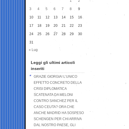
1
2
3
4
5
6
7
8
9
10
11
12
13
14
15
16
17
18
19
20
21
22
23
24
25
26
27
28
29
30
31
« Lug
Leggi gli ultimi articoli
inseriti
GRAZIE GIORGIA! L’UNICO
EFFETTO CONCRETO DELLA
CRISI DIPLOMATICA
SCATENATA DA MELONI
CONTRO SANCHEZ PER IL
CASO CEUTA? ORA CHE
ANCHE MADRID HA SOSPESO
SCHENGEN PER CHI ARRIVA
DAL NOSTRO PAESE, GLI