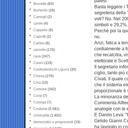
palesi.
Brunetta
(83)
Basta leggere i T
Burlando
(26)
segreteria della
Camogli
(2)
voti? No. Nel 20
canile
(4)
simboli e 29,2%.
Cappello
(8)
Perchè poi la qu
no.
Caprotti
(2)
Anzi, fatica a te
Caritas
(6)
cordialmente a fo
carovita
(170)
che recalcitra, v
casa
(247)
elettorale e Scel
Casini
(119)
Il segretario in
Centrodestra in Liguria
(35)
ciglio, tanto più
Chiesa
(276)
Civati. Il quale
Cina
(10)
che il sistema el
Comune
(342)
proporzionale è
Coop
(7)
La minoranza dem
Commenta Alfredo
Cossiga
(7)
analogie con le 
Costume
(5.581)
E Danilo Leva: “U
criminalità
(1.402)
Gelido Gianni Cu
democratici e progressisti
(19)
ha lavorato in c