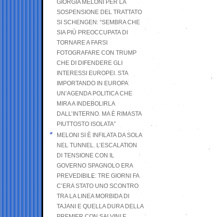
GIORGIA MELONI PER LA
SOSPENSIONE DEL TRATTATO
SI SCHENGEN: “SEMBRA CHE
SIA PIÙ PREOCCUPATA DI
TORNARE A FARSI
FOTOGRAFARE CON TRUMP
CHE DI DIFENDERE GLI
INTERESSI EUROPEI. STA
IMPORTANDO IN EUROPA
UN’AGENDA POLITICA CHE
MIRA A INDEBOLIRLA
DALL’INTERNO. MA È RIMASTA
PIUTTOSTO ISOLATA”
MELONI SI È INFILATA DA SOLA
NEL TUNNEL. L’ESCALATION
DI TENSIONE CON IL
GOVERNO SPAGNOLO ERA
PREVEDIBILE: TRE GIORNI FA
C’ERA STATO UNO SCONTRO
TRA LA LINEA MORBIDA DI
TAJANI E QUELLA DURA DELLA
PREMIER CON SALVINI E