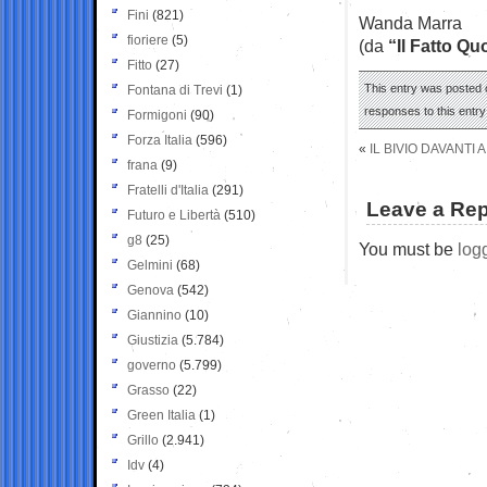
Fini
(821)
Wanda Marra
fioriere
(5)
(da
“Il Fatto Qu
Fitto
(27)
This entry was posted o
Fontana di Trevi
(1)
responses to this entr
Formigoni
(90)
Forza Italia
(596)
«
IL BIVIO DAVANTI
frana
(9)
Fratelli d'Italia
(291)
Leave a Rep
Futuro e Libertà
(510)
g8
(25)
You must be
log
Gelmini
(68)
Genova
(542)
Giannino
(10)
Giustizia
(5.784)
governo
(5.799)
Grasso
(22)
Green Italia
(1)
Grillo
(2.941)
Idv
(4)