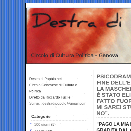
PSICODRAMM
Destra di Popolo.net
FINE DELL’
Circolo Genovese di Cultura e
LA MASCHER
Politica
È STATO EL
Diretto da Riccardo Fucile
FATTO FUOR
Scrivici: destradipopolo@gmail.com
MI SAREI S
NO”.
Categorie
“PAGO LA MIA
100 giorni
(5)
GRADITA DAL 