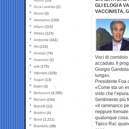
Aborto
(20)
GLI ELOGI A V
Acca Larentia
(2)
VACCINISTA, G
Alcool
(3)
Alemanno
(150)
Alfano
(315)
Alitalia
(123)
Ambiente
(341)
AN
(210)
Animali
(74)
Voci di corridoio
Arancioni
(2)
accaduto. Il pr
arte
(175)
Giorgio Gandola 
Attentato
(329)
lunga».
Auguri
(13)
Presidente Foa 
Batini
(3)
«Come sta un es
visto che l’epur
Berlusconi
(4.295)
Sentimento più f
Bersani
(234)
«Il rammarico p
Biasotti
(12)
neppure formale. 
Boldrini
(4)
qualunque cosa. 
Bossi
(1.221)
Tipico Rai: quand
Brambilla
(38)