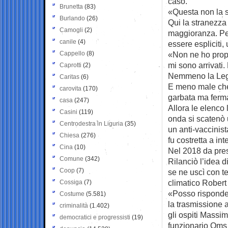
caso.
Brunetta
(83)
«Questa non la 
Burlando
(26)
Qui la stranezza
Camogli
(2)
maggioranza. Pen
canile
(4)
essere espliciti,
Cappello
(8)
«Non ne ho propri
mi sono arrivati.
Caprotti
(2)
Nemmeno la Lega
Caritas
(6)
E meno male che
carovita
(170)
garbata ma ferma
casa
(247)
Allora le elenco
Casini
(119)
onda si scatenò u
Centrodestra in Liguria
(35)
un anti-vaccinist
Chiesa
(276)
fu costretta a int
Cina
(10)
Nel 2018 da pres
Comune
(342)
Rilanciò l’idea d
Coop
(7)
se ne uscì con t
climatico Rober
Cossiga
(7)
«Posso risponder
Costume
(5.581)
la trasmissione a
criminalità
(1.402)
gli ospiti Massi
democratici e progressisti
(19)
funzionario Oms e