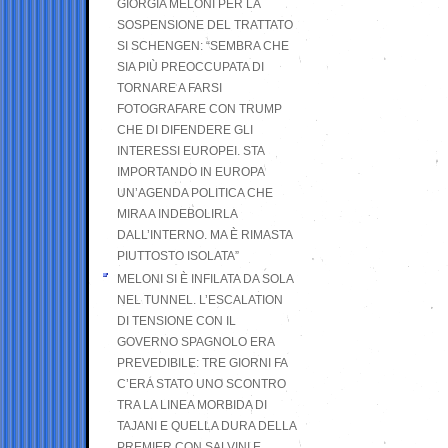
GIORGIA MELONI PER LA
SOSPENSIONE DEL TRATTATO
SI SCHENGEN: “SEMBRA CHE
SIA PIÙ PREOCCUPATA DI
TORNARE A FARSI
FOTOGRAFARE CON TRUMP
CHE DI DIFENDERE GLI
INTERESSI EUROPEI. STA
IMPORTANDO IN EUROPA
UN’AGENDA POLITICA CHE
MIRA A INDEBOLIRLA
DALL’INTERNO. MA È RIMASTA
PIUTTOSTO ISOLATA”
MELONI SI È INFILATA DA SOLA
NEL TUNNEL. L’ESCALATION
DI TENSIONE CON IL
GOVERNO SPAGNOLO ERA
PREVEDIBILE: TRE GIORNI FA
C’ERA STATO UNO SCONTRO
TRA LA LINEA MORBIDA DI
TAJANI E QUELLA DURA DELLA
PREMIER CON SALVINI E