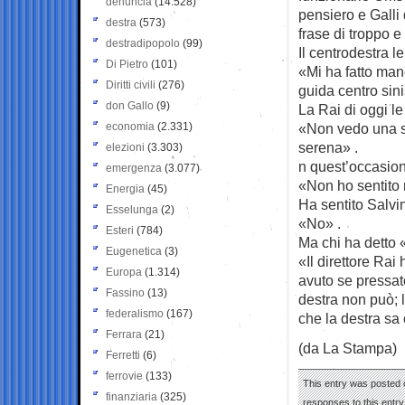
denuncia
(14.528)
pensiero e Galli 
destra
(573)
frase di troppo e
destradipopolo
(99)
Il centrodestra l
Di Pietro
(101)
«Mi ha fatto man
Diritti civili
(276)
guida centro sini
don Gallo
(9)
La Rai di oggi l
economia
(2.331)
«Non vedo una sp
serena» .
elezioni
(3.303)
n quest’occasion
emergenza
(3.077)
«Non ho sentito
Energia
(45)
Ha sentito Salvi
Esselunga
(2)
«No» .
Esteri
(784)
Ma chi ha detto
Eugenetica
(3)
«Il direttore Ra
Europa
(1.314)
avuto se pressato
Fassino
(13)
destra non può; 
federalismo
(167)
che la destra sa 
Ferrara
(21)
(da La Stampa)
Ferretti
(6)
ferrovie
(133)
This entry was posted o
finanziaria
(325)
responses to this entr