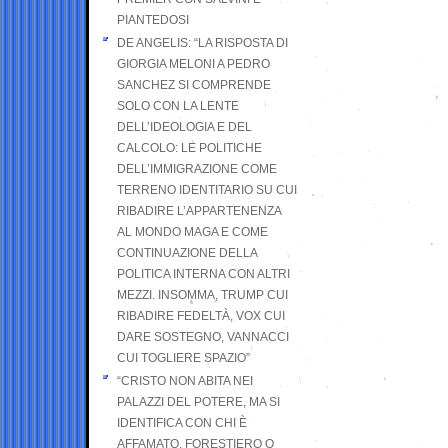
PIANTEDOSI
DE ANGELIS: “LA RISPOSTA DI
GIORGIA MELONI A PEDRO
SANCHEZ SI COMPRENDE
SOLO CON LA LENTE
DELL’IDEOLOGIA E DEL
CALCOLO: LE POLITICHE
DELL’IMMIGRAZIONE COME
TERRENO IDENTITARIO SU CUI
RIBADIRE L’APPARTENENZA
AL MONDO MAGA E COME
CONTINUAZIONE DELLA
POLITICA INTERNA CON ALTRI
MEZZI. INSOMMA, TRUMP CUI
RIBADIRE FEDELTÀ, VOX CUI
DARE SOSTEGNO, VANNACCI
CUI TOGLIERE SPAZIO”
“CRISTO NON ABITA NEI
PALAZZI DEL POTERE, MA SI
IDENTIFICA CON CHI È
AFFAMATO, FORESTIERO O