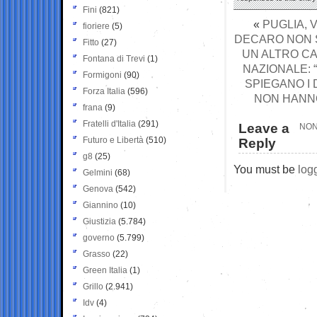
Fini
(821)
«
PUGLIA, 
fioriere
(5)
DECARO NON 
Fitto
(27)
UN ALTRO CA
Fontana di Trevi
(1)
NAZIONALE: 
Formigoni
(90)
SPIEGANO I
Forza Italia
(596)
NON HANNO
frana
(9)
Fratelli d'Italia
(291)
Leave a
NON
Futuro e Libertà
(510)
Reply
g8
(25)
You must be
log
Gelmini
(68)
Genova
(542)
Giannino
(10)
Giustizia
(5.784)
governo
(5.799)
Grasso
(22)
Green Italia
(1)
Grillo
(2.941)
Idv
(4)