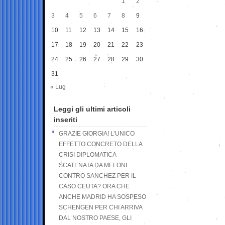
1
2
3
4
5
6
7
8
9
10
11
12
13
14
15
16
17
18
19
20
21
22
23
24
25
26
27
28
29
30
31
« Lug
Leggi gli ultimi articoli
inseriti
GRAZIE GIORGIA! L’UNICO
EFFETTO CONCRETO DELLA
CRISI DIPLOMATICA
SCATENATA DA MELONI
CONTRO SANCHEZ PER IL
CASO CEUTA? ORA CHE
ANCHE MADRID HA SOSPESO
SCHENGEN PER CHI ARRIVA
DAL NOSTRO PAESE, GLI