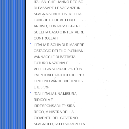
ITALIANI CHE HANNO DECISO
DI PASSARE LE VACANZE IN
SPAGNA SONO COSTRETTI A
LUNGHE CODE AL LORO
ARRIVO, CON PASSEGGERI
SCELTI A CASO O INTERI AEREI
CONTROLLATI
L’ITALIA RISCHIA DI RIMANERE
OSTAGGIO DEI FILO-PUTINIANI
VANNACCI E DI BATTISTA.
FUTURO NAZIONALE
VELEGGIA SOPRA IL 7% E UN
EVENTUALE PARTITO DELL’EX
GRILLINO VARREBBE TRA IL 2
E IL 3.5%
“DALL’ITALIA UNA MISURA
RIDICOLA E
IRRESPONSABILE”: SIRA
REGO, MINISTRA DELLA
GIOVENTÙ DEL GOVERNO
SPAGNOLO, FA LO SHAMPOO A