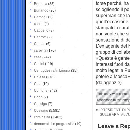
forse perché, ha 
Brunetta
(83)
sciogliendo il po
Burlando
(26)
superman che la
Camogli
(2)
quell’occasione 
canile
(4)
stampati in carat
Cappello
(8)
non vuole che si
Caprotti
(2)
sensazione di de
Caritas
(6)
L’ex agente del K
carovita
(170)
gruppo di collabo
casa
(247)
«Questa è gente 
interessi fuori d
Casini
(119)
molto legati a P
Centrodestra in Liguria
(35)
potere a Mosca»
Chiesa
(276)
(da agenzie)
Cina
(10)
Comune
(342)
This entry was posted o
Coop
(7)
responses to this entr
Cossiga
(7)
«
I PRESIDENTI DI P
Costume
(5.581)
SULLE ARMI ALL’
criminalità
(1.402)
democratici e progressisti
(19)
Leave a Rep