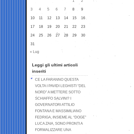
1
2
3
4
5
6
7
8
9
10
11
12
13
14
15
16
17
18
19
20
21
22
23
24
25
26
27
28
29
30
31
« Lug
Leggi gli ultimi articoli
inseriti
CE LA FARANNO QUESTA
VOLTA I PAVIDI LEGHISTI “DEL
NORD” A METTERE SOTTO
SCHIAFFO SALVINI? I
GOVERNATORI ATTILIO
FONTANA E MASSIMILIANO
FEDRIGA, INSIEME AL “DOGE”
LUCA ZAIA, SONO PRONTI A
FORMALIZZARE UNA