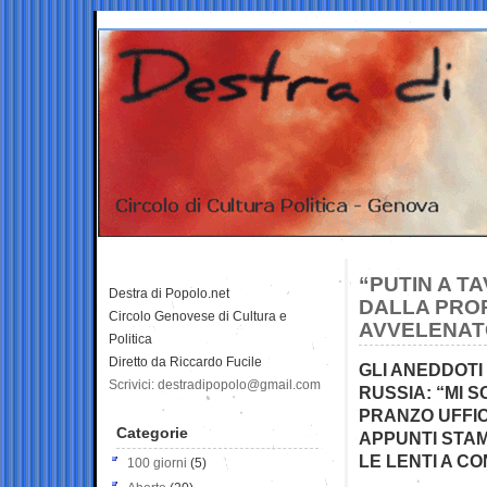
“PUTIN A T
Destra di Popolo.net
DALLA PROP
Circolo Genovese di Cultura e
AVVELENATO
Politica
Diretto da Riccardo Fucile
GLI ANEDDOTI 
Scrivici: destradipopolo@gmail.com
RUSSIA: “MI 
PRANZO UFFIC
Categorie
APPUNTI STAM
LE LENTI A C
100 giorni
(5)