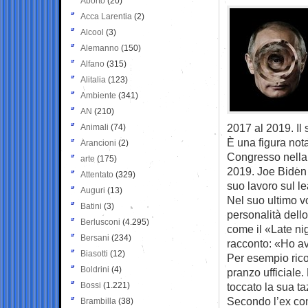
Aborto
(20)
Acca Larentia
(2)
Alcool
(3)
Alemanno
(150)
Alfano
(315)
Alitalia
(123)
Ambiente
(341)
AN
(210)
2017 al 2019. Il 
Animali
(74)
È una figura not
Arancioni
(2)
Congresso nella
arte
(175)
2019. Joe Biden h
Attentato
(329)
suo lavoro sul l
Auguri
(13)
Nel suo ultimo vo
Batini
(3)
personalità dello
Berlusconi
(4.295)
come il «Late ni
Bersani
(234)
racconto: «Ho avu
Biasotti
(12)
Per esempio rico
Boldrini
(4)
pranzo ufficiale.
Bossi
(1.221)
toccato la sua t
Secondo l’ex con
Brambilla
(38)