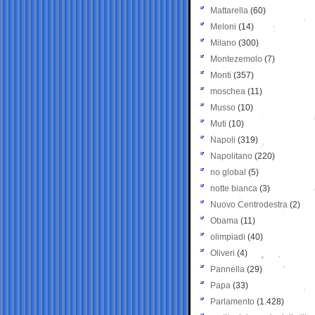
Mattarella
(60)
Meloni
(14)
Milano
(300)
Montezemolo
(7)
Monti
(357)
moschea
(11)
Musso
(10)
Muti
(10)
Napoli
(319)
Napolitano
(220)
no global
(5)
notte bianca
(3)
Nuovo Centrodestra
(2)
Obama
(11)
olimpiadi
(40)
Oliveri
(4)
Pannella
(29)
Papa
(33)
Parlamento
(1.428)