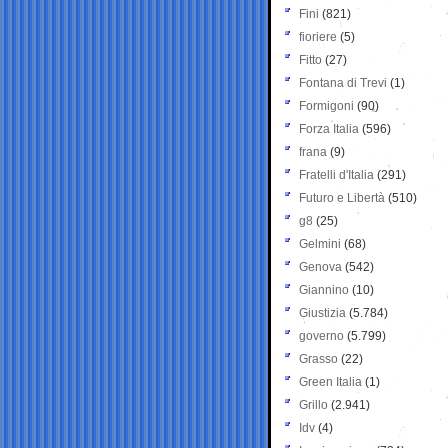
Fini
(821)
fioriere
(5)
Fitto
(27)
Fontana di Trevi
(1)
Formigoni
(90)
Forza Italia
(596)
frana
(9)
Fratelli d'Italia
(291)
Futuro e Libertà
(510)
g8
(25)
Gelmini
(68)
Genova
(542)
Giannino
(10)
Giustizia
(5.784)
governo
(5.799)
Grasso
(22)
Green Italia
(1)
Grillo
(2.941)
Idv
(4)