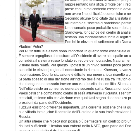
rappresentano una sfida difficile per il reg
prese con un malcontento crescente dov
non avere fine, difficoltà economiche e res
Secondo alcune fonti citate dalla testata
all’interno del sistema ci sarebbero persino
Uno scenario poco probabile secondo la p
Stanovaya, fondatrice del centro di analisi 
restano una fondamentale fonte di legitti
Perché le elezioni di settembre alla Duma
Vladimir Putin?
Per Putin tutte le elezioni sono importanti in quanto fonte essenziale di
È sempre orgoglioso di mostrare all’Occidente di avere alle spalle un
considera il sistema russo fondato su regole democratiche. Naturalme
visione della realtà. Per questo l’ipotesi di un rinvio sembra poco prob
cancellò le elezioni regionali nonostante la ritirata da Kherson, l’avanz
mobilitazione. Oggi la situazione è difficile, ma meno critica rispetto a 
Si parla spesso di una divisione all’interno dell’élite russa tra i fautori 
che ritengono necessario trovare una via d’uscita dal conflitto. Si tratt
Nell’élite esiste un consenso generale secondo cui la Russia non può
Paesi ostili che combattono contro di essa attraverso l’Ucraina. I senti
cresciuti, insieme alla convinzione che qualsiasi segno di debolezza p
pressioni da parte dell’Occidente.
Tuttavia esistono differenze importanti. Una corrente sostiene che la g
alla vittoria totale, cioè il controllo dell’Ucraina e la sua trasformazio
Russia.
Un’altra ritiene che Mosca non possa più permettersi un conflitto prolu
risultati sufficienti: l’Ucraina non entrerà nella NATO, gran parte del Do
mentre ulteriori sforzi rischierebbero di