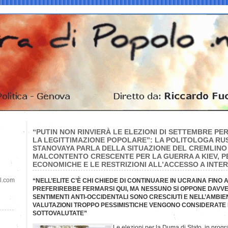
“PUTIN NON RINVIERÀ LE ELEZIONI DI SETTEMBRE PE
LA LEGITTIMAZIONE POPOLARE”: LA POLITOLOGA RU
STANOVAYA PARLA DELLA SITUAZIONE DEL CREMLINO
MALCONTENTO CRESCENTE PER LA GUERRA A KIEV, PE
ECONOMICHE E LE RESTRIZIONI ALL’ACCESSO A INTE
il.com
“NELL’ELITE C’È CHI CHIEDE DI CONTINUARE IN UCRAINA FINO 
PREFERIREBBE FERMARSI QUI, MA NESSUNO SI OPPONE DAVVE
SENTIMENTI ANTI-OCCIDENTALI SONO CRESCIUTI E NELL’AMBIEN
VALUTAZIONI TROPPO PESSIMISTICHE VENGONO CONSIDERATE D
SOTTOVALUTATE”
Le elezioni per la Duma di Stato, in pro