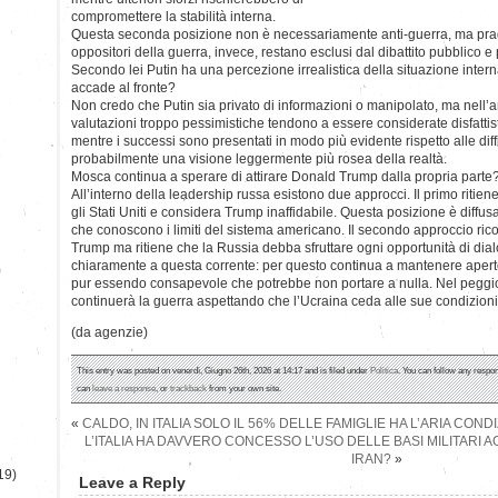
compromettere la stabilità interna.
Questa seconda posizione non è necessariamente anti-guerra, ma pragm
oppositori della guerra, invece, restano esclusi dal dibattito pubblico e p
Secondo lei Putin ha una percezione irrealistica della situazione inter
accade al fronte?
Non credo che Putin sia privato di informazioni o manipolato, ma nell’am
valutazioni troppo pessimistiche tendono a essere considerate disfattist
mentre i successi sono presentati in modo più evidente rispetto alle diff
probabilmente una visione leggermente più rosea della realtà.
Mosca continua a sperare di attirare Donald Trump dalla propria parte
All’interno della leadership russa esistono due approcci. Il primo ritie
gli Stati Uniti e considera Trump inaffidabile. Questa posizione è diffusa 
che conoscono i limiti del sistema americano. Il secondo approccio rico
Trump ma ritiene che la Russia debba sfruttare ogni opportunità di dia
chiaramente a questa corrente: per questo continua a mantenere apert
)
pur essendo consapevole che potrebbe non portare a nulla. Nel peggio
continuerà la guerra aspettando che l’Ucraina ceda alle sue condizioni
(da agenzie)
This entry was posted on venerdì, Giugno 26th, 2026 at 14:17 and is filed under
Politica
. You can follow any respon
can
leave a response
, or
trackback
from your own site.
«
CALDO, IN ITALIA SOLO IL 56% DELLE FAMIGLIE HA L’ARIA COND
L’ITALIA HA DAVVERO CONCESSO L’USO DELLE BASI MILITARI A
IRAN?
»
19)
Leave a Reply