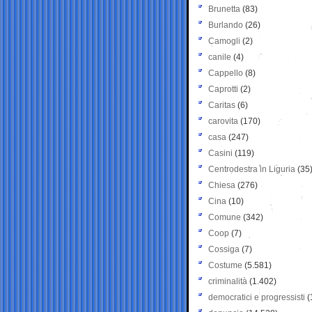
Brunetta
(83)
Burlando
(26)
Camogli
(2)
canile
(4)
Cappello
(8)
Caprotti
(2)
Caritas
(6)
carovita
(170)
casa
(247)
Casini
(119)
Centrodestra in Liguria
(35
Chiesa
(276)
Cina
(10)
Comune
(342)
Coop
(7)
Cossiga
(7)
Costume
(5.581)
criminalità
(1.402)
democratici e progressisti
(