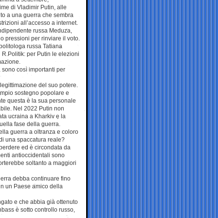
ime di Vladimir Putin, alle
uto a una guerra che sembra
trizioni all’accesso a internet.
 indipendente russa Meduza,
 pressioni per rinviare il voto.
olitologa russa Tatiana
R.Politik: per Putin le elezioni
mazione.
 sono così importanti per
 legittimazione del suo potere.
 ampio sostegno popolare e
nte questa è la sua personale
abile. Nel 2022 Putin non
ata ucraina a Kharkiv e la
quella fase della guerra.
della guerra a oltranza e coloro
a di una spaccatura reale?
 perdere ed è circondata da
menti antioccidentali sono
orterebbe soltanto a maggiori
uerra debba continuare fino
ne in un Paese amico della
ngato e che abbia già ottenuto
nbass è sotto controllo russo,