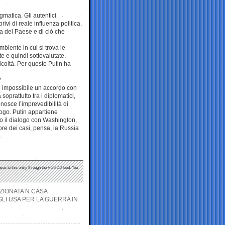
atica. Gli autentici
rivi di reale influenza politica.
na del Paese e di ciò che
biente in cui si trova le
e e quindi sottovalutate,
icoltà. Per questo Putin ha
?
ne impossibile un accordo con
soprattutto tra i diplomatici,
nosce l’imprevedibilità di
logo. Putin appartiene
o il dialogo con Washington,
re dei casi, pensa, la Russia
.
ses to this entry through the
RSS 2.0
feed. You
IZIONATA N CASA
GLI USA PER LA GUERRA IN