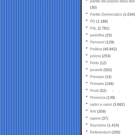
partito del popolo della libe
(30)
Partito Democratico
(1.034)
PD
(1.188)
PdL
(2.781)
pedofilia
(25)
Pensioni
(129)
Politica
(40.842)
polizia
(253)
Porto
(12)
povertà
(502)
Presepe
(14)
Primarie
(149)
Prodi
(52)
Provincia
(139)
radici e valori
(3.682)
RAI
(359)
rapine
(37)
Razzismo
(1.410)
Referendum
(200)