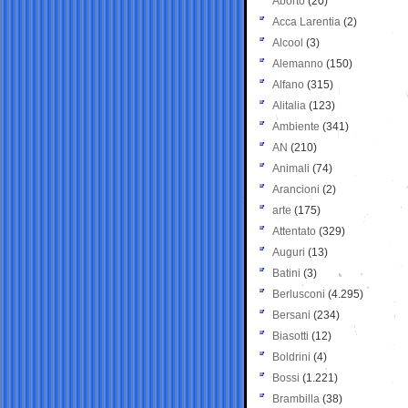
Aborto
(20)
Acca Larentia
(2)
Alcool
(3)
Alemanno
(150)
Alfano
(315)
Alitalia
(123)
Ambiente
(341)
AN
(210)
Animali
(74)
Arancioni
(2)
arte
(175)
Attentato
(329)
Auguri
(13)
Batini
(3)
Berlusconi
(4.295)
Bersani
(234)
Biasotti
(12)
Boldrini
(4)
Bossi
(1.221)
Brambilla
(38)