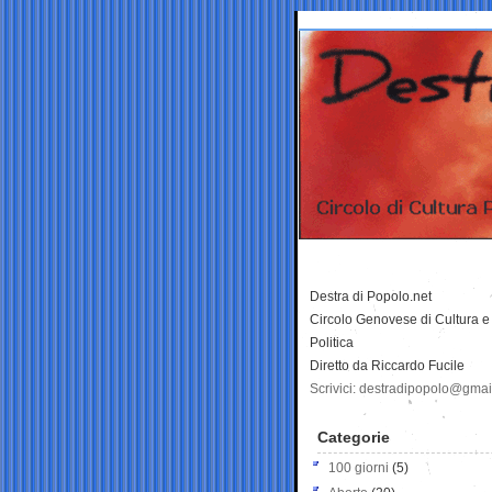
Destra di Popolo.net
Circolo Genovese di Cultura e
Politica
Diretto da Riccardo Fucile
Scrivici: destradipopolo@gma
Categorie
100 giorni
(5)