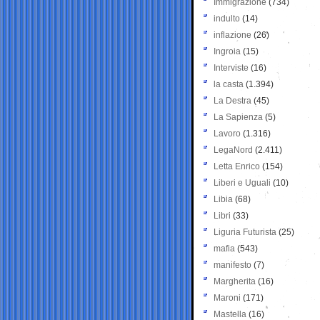
Immigrazione
(734)
indulto
(14)
inflazione
(26)
Ingroia
(15)
Interviste
(16)
la casta
(1.394)
La Destra
(45)
La Sapienza
(5)
Lavoro
(1.316)
LegaNord
(2.411)
Letta Enrico
(154)
Liberi e Uguali
(10)
Libia
(68)
Libri
(33)
Liguria Futurista
(25)
mafia
(543)
manifesto
(7)
Margherita
(16)
Maroni
(171)
Mastella
(16)