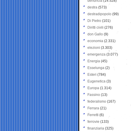
denuncia
(14.528)
destra
(573)
destradipopolo
(99)
Di Pietro
(101)
Diritti civili
(276)
don Gallo
(9)
economia
(2.331)
elezioni
(3.303)
emergenza
(3.077)
Energia
(45)
Esselunga
(2)
Esteri
(784)
Eugenetica
(3)
Europa
(1.314)
Fassino
(13)
federalismo
(167)
Ferrara
(21)
Ferretti
(6)
ferrovie
(133)
finanziaria
(325)