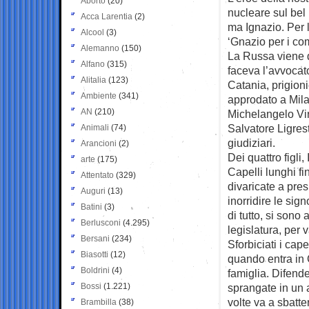
Aborto
(20)
nucleare sul bel
Acca Larentia
(2)
ma Ignazio. Per 
Alcool
(3)
‘Gnazio per i com
Alemanno
(150)
La Russa viene d
Alfano
(315)
faceva l’avvocato
Alitalia
(123)
Catania, prigion
Ambiente
(341)
approdato a Mila
AN
(210)
Michelangelo Virg
Salvatore Ligrest
Animali
(74)
giudiziari.
Arancioni
(2)
Dei quattro figli,
arte
(175)
Capelli lunghi fi
Attentato
(329)
divaricate a pre
Auguri
(13)
inorridire le sig
Batini
(3)
di tutto, si sono
Berlusconi
(4.295)
legislatura, per v
Bersani
(234)
Sforbiciati i cap
Biasotti
(12)
quando entra in 
Boldrini
(4)
famiglia. Difende
Bossi
(1.221)
sprangate in un 
volte va a sbatt
Brambilla
(38)