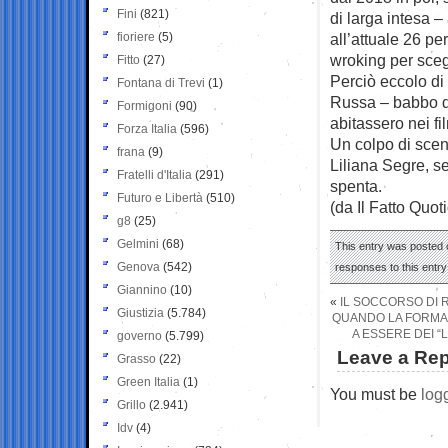
Fini
(821)
di larga intesa – 
fioriere
(5)
all’attuale 26 per
wroking per sce
Fitto
(27)
Perciò eccolo di
Fontana di Trevi
(1)
Russa – babbo d
Formigoni
(90)
abitassero nei f
Forza Italia
(596)
Un colpo di scen
frana
(9)
Liliana Segre, se
Fratelli d'Italia
(291)
spenta.
Futuro e Libertà
(510)
(da Il Fatto Quot
g8
(25)
Gelmini
(68)
This entry was posted o
Genova
(542)
responses to this entr
Giannino
(10)
«
IL SOCCORSO DI R
Giustizia
(5.784)
QUANDO LA FORMAZ
A ESSERE DEI 
governo
(5.799)
Leave a Rep
Grasso
(22)
Green Italia
(1)
You must be
log
Grillo
(2.941)
Idv
(4)