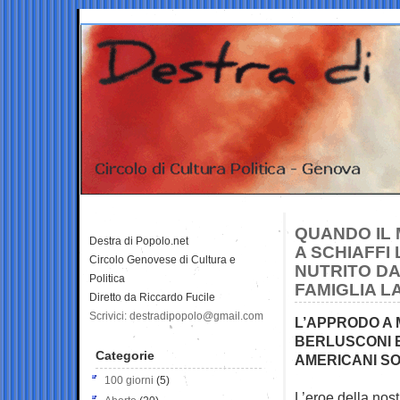
QUANDO IL 
Destra di Popolo.net
A SCHIAFFI 
Circolo Genovese di Cultura e
NUTRITO DA
Politica
FAMIGLIA L
Diretto da Riccardo Fucile
Scrivici: destradipopolo@gmail.com
L’APPRODO A M
BERLUSCONI E
Categorie
AMERICANI S
100 giorni
(5)
L’eroe della nost