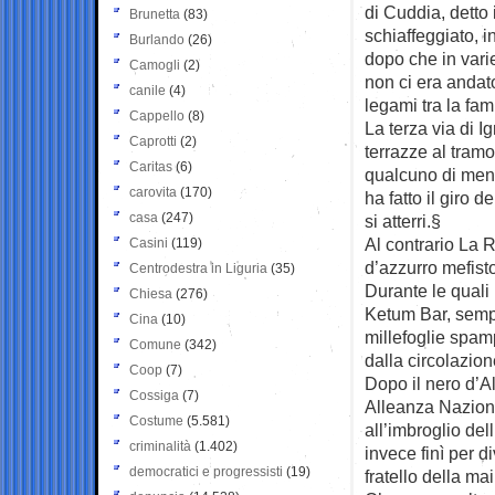
di Cuddia, detto i
Brunetta
(83)
schiaffeggiato, in
Burlando
(26)
dopo che in vari
Camogli
(2)
non ci era andat
canile
(4)
legami tra la fami
Cappello
(8)
La terza via di I
Caprotti
(2)
terrazze al tramo
Caritas
(6)
qualcuno di meno
carovita
(170)
ha fatto il giro
casa
(247)
si atterri.§
Al contrario La
Casini
(119)
d’azzurro mefisto
Centrodestra in Liguria
(35)
Durante le quali 
Chiesa
(276)
Ketum Bar, sempr
Cina
(10)
millefoglie spam
Comune
(342)
dalla circolazio
Coop
(7)
Dopo il nero d’A
Cossiga
(7)
Alleanza Nazional
Costume
(5.581)
all’imbroglio de
criminalità
(1.402)
invece finì per d
democratici e progressisti
(19)
fratello della ma