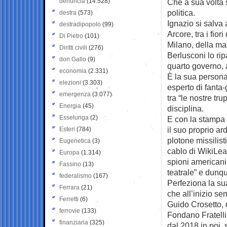
denuncia
(14.528)
Che a sua volta s
politica.
destra
(573)
Ignazio si salva
destradipopolo
(99)
Arcore, tra i fio
Di Pietro
(101)
Milano, della ma
Diritti civili
(276)
Berlusconi lo ri
don Gallo
(9)
quarto governo, a
economia
(2.331)
È la sua persona
elezioni
(3.303)
esperto di fanta
emergenza
(3.077)
tra “le nostre tru
Energia
(45)
disciplina.
Esselunga
(2)
E con la stampa 
il suo proprio ar
Esteri
(784)
plotone missilis
Eugenetica
(3)
cablo di WikiLea
Europa
(1.314)
spioni americani
Fassino
(13)
teatrale” e dunqu
federalismo
(167)
Perfeziona la su
Ferrara
(21)
che all’inizio s
Ferretti
(6)
Guido Crosetto, q
ferrovie
(133)
Fondano Fratelli d
finanziaria
(325)
dal 2018 in poi,