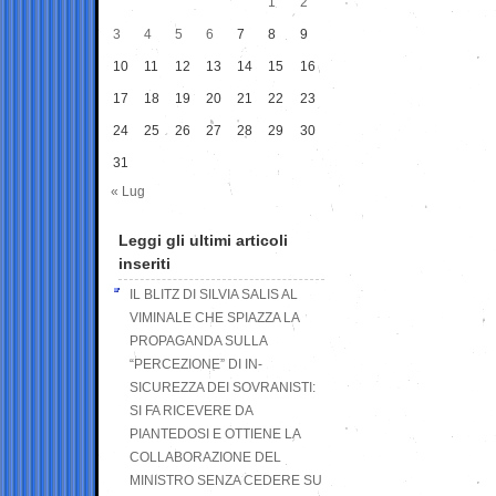
1
2
3
4
5
6
7
8
9
10
11
12
13
14
15
16
17
18
19
20
21
22
23
24
25
26
27
28
29
30
31
« Lug
Leggi gli ultimi articoli
inseriti
IL BLITZ DI SILVIA SALIS AL
VIMINALE CHE SPIAZZA LA
PROPAGANDA SULLA
“PERCEZIONE” DI IN-
SICUREZZA DEI SOVRANISTI:
SI FA RICEVERE DA
PIANTEDOSI E OTTIENE LA
COLLABORAZIONE DEL
MINISTRO SENZA CEDERE SU