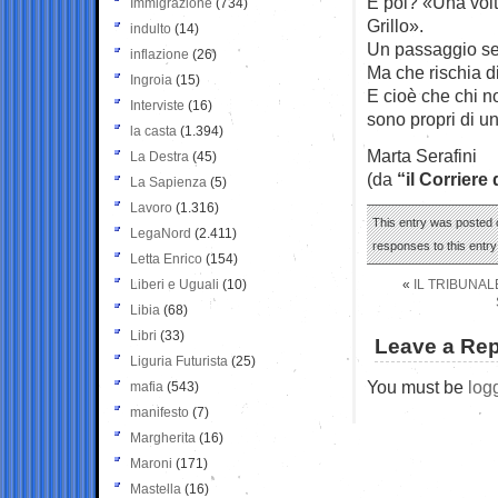
E poi? «Una volta
Immigrazione
(734)
Grillo».
indulto
(14)
Un passaggio sem
inflazione
(26)
Ma che rischia d
Ingroia
(15)
E cioè che chi no
Interviste
(16)
sono propri di u
la casta
(1.394)
Marta Serafini
La Destra
(45)
(da
“il Corriere
La Sapienza
(5)
Lavoro
(1.316)
This entry was posted o
LegaNord
(2.411)
responses to this entr
Letta Enrico
(154)
Liberi e Uguali
(10)
«
IL TRIBUNAL
Libia
(68)
Libri
(33)
Leave a Rep
Liguria Futurista
(25)
You must be
log
mafia
(543)
manifesto
(7)
Margherita
(16)
Maroni
(171)
Mastella
(16)