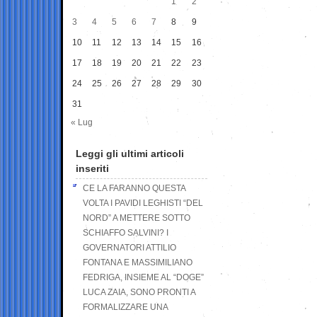
1
2
3
4
5
6
7
8
9
10
11
12
13
14
15
16
17
18
19
20
21
22
23
24
25
26
27
28
29
30
31
« Lug
Leggi gli ultimi articoli
inseriti
CE LA FARANNO QUESTA
VOLTA I PAVIDI LEGHISTI “DEL
NORD” A METTERE SOTTO
SCHIAFFO SALVINI? I
GOVERNATORI ATTILIO
FONTANA E MASSIMILIANO
FEDRIGA, INSIEME AL “DOGE”
LUCA ZAIA, SONO PRONTI A
FORMALIZZARE UNA