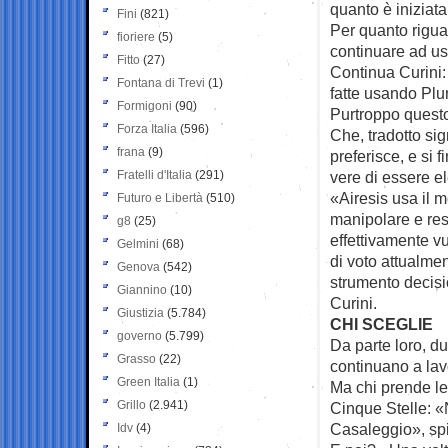
quanto è iniziata 
Fini
(821)
Per quanto riguar
fioriere
(5)
continuare ad us
Fitto
(27)
Continua Curini:
Fontana di Trevi
(1)
fatte usando Plu
Formigoni
(90)
Purtroppo questo 
Forza Italia
(596)
Che, tradotto si
frana
(9)
preferisce, e si 
Fratelli d'Italia
(291)
vere di essere e
«Airesis usa il m
Futuro e Libertà
(510)
manipolare e rest
g8
(25)
effettivamente vu
Gelmini
(68)
di voto attualme
Genova
(542)
strumento decisi
Giannino
(10)
Curini.
Giustizia
(5.784)
CHI SCEGLIE
governo
(5.799)
Da parte loro, d
Grasso
(22)
continuano a lav
Green Italia
(1)
Ma chi prende le 
Grillo
(2.941)
Cinque Stelle: «
Casaleggio», spi
Idv
(4)