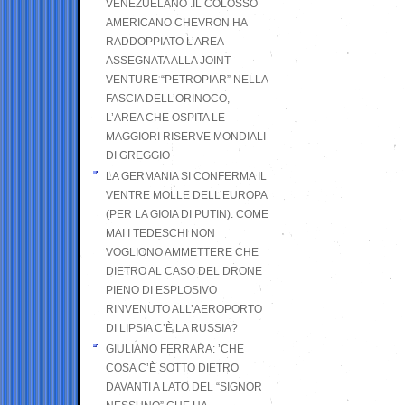
VENEZUELANO .IL COLOSSO
AMERICANO CHEVRON HA
RADDOPPIATO L’AREA
ASSEGNATA ALLA JOINT
VENTURE “PETROPIAR” NELLA
FASCIA DELL’ORINOCO,
L’AREA CHE OSPITA LE
MAGGIORI RISERVE MONDIALI
DI GREGGIO
LA GERMANIA SI CONFERMA IL
VENTRE MOLLE DELL’EUROPA
(PER LA GIOIA DI PUTIN). COME
MAI I TEDESCHI NON
VOGLIONO AMMETTERE CHE
DIETRO AL CASO DEL DRONE
PIENO DI ESPLOSIVO
RINVENUTO ALL’AEROPORTO
DI LIPSIA C’È LA RUSSIA?
GIULIANO FERRARA: ’CHE
COSA C’È SOTTO DIETRO
DAVANTI A LATO DEL “SIGNOR