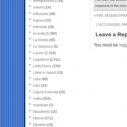
Immigrazione
(734)
responses to this entr
indulto
(14)
inflazione
(26)
«
FINI, SEQUESTRAT
Ingroia
(15)
L’ACCUSA DEL PA
Interviste
(16)
la casta
(1.394)
Leave a Rep
La Destra
(45)
You must be
log
La Sapienza
(5)
Lavoro
(1.316)
LegaNord
(2.411)
Letta Enrico
(154)
Liberi e Uguali
(10)
Libia
(68)
Libri
(33)
Liguria Futurista
(25)
mafia
(543)
manifesto
(7)
Margherita
(16)
Maroni
(171)
Mastella
(16)