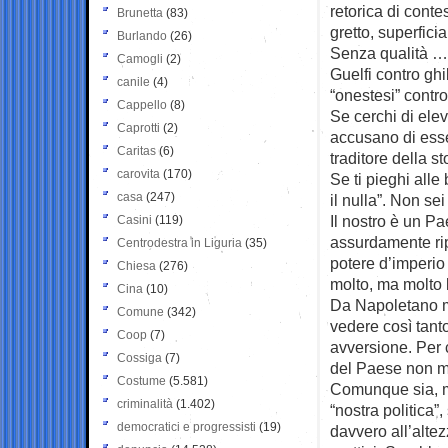
retorica di cont
Brunetta
(83)
gretto, superfici
Burlando
(26)
Senza qualità …
Camogli
(2)
Guelfi contro ghi
canile
(4)
“onestesi” contro t
Cappello
(8)
Se cerchi di ele
Caprotti
(2)
accusano di esse
Caritas
(6)
traditore della st
carovita
(170)
Se ti pieghi alle 
casa
(247)
il nulla”. Non se
Il nostro è un Pa
Casini
(119)
assurdamente rip
Centrodestra in Liguria
(35)
potere d’imperio 
Chiesa
(276)
molto, ma molto l
Cina
(10)
Da Napoletano mi
Comune
(342)
vedere così tant
Coop
(7)
avversione. Per c
Cossiga
(7)
del Paese non mi
Costume
(5.581)
Comunque sia, mi
criminalità
(1.402)
“nostra politica”
democratici e progressisti
(19)
davvero all’altez