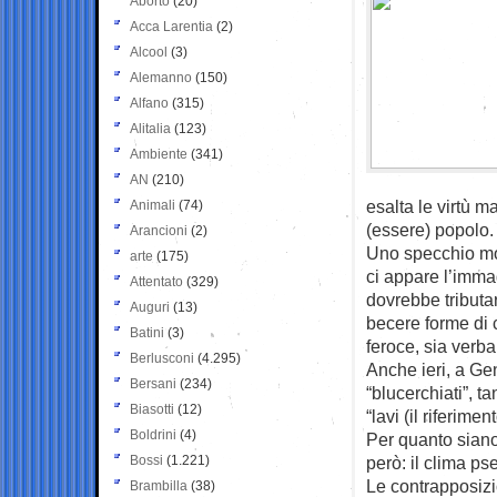
Aborto
(20)
Acca Larentia
(2)
Alcool
(3)
Alemanno
(150)
Alfano
(315)
Alitalia
(123)
Ambiente
(341)
AN
(210)
esalta le virtù 
Animali
(74)
(essere) popolo.
Arancioni
(2)
Uno specchio mol
arte
(175)
ci appare l’immag
Attentato
(329)
dovrebbe tributar
Auguri
(13)
becere forme di
Batini
(3)
feroce, sia verba
Berlusconi
(4.295)
Anche ieri, a Gen
Bersani
(234)
“blucerchiati”, t
Biasotti
(12)
“lavi (il riferime
Boldrini
(4)
Per quanto siano
Bossi
(1.221)
però: il clima p
Le contrapposizio
Brambilla
(38)