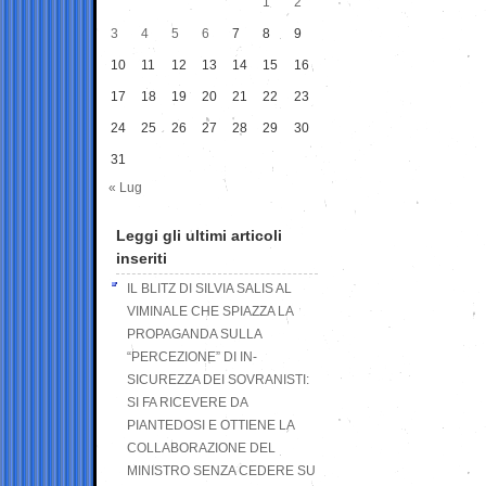
1
2
3
4
5
6
7
8
9
10
11
12
13
14
15
16
17
18
19
20
21
22
23
24
25
26
27
28
29
30
31
« Lug
Leggi gli ultimi articoli
inseriti
IL BLITZ DI SILVIA SALIS AL
VIMINALE CHE SPIAZZA LA
PROPAGANDA SULLA
“PERCEZIONE” DI IN-
SICUREZZA DEI SOVRANISTI:
SI FA RICEVERE DA
PIANTEDOSI E OTTIENE LA
COLLABORAZIONE DEL
MINISTRO SENZA CEDERE SU