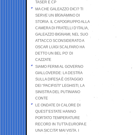
TASER E CP
MA CHE GALEAZZO DICI? TI
SERVE UN BIGNAMINO DI
STORIA. IL CAPOGRUPPO ALLA
CAMERA DI FRATELLI D’ITALIA,
GALEAZZO BIGNAMI, NEL SUO
ATTACCO SCONSIDERATO A
OSCAR LUIGI SCALFARO HA
DETTO UN BEL PO’ DI
CAZZATE
SIAMO FERMI AL GOVERNO
GIALLOVERDE: LA DESTRA
SULLA DIFESA È OSTAGGIO
DEI “PACIFISTI” LEGHISTI, LA
SINISTRA DEL PUTINIANO
CONTE
LE ONDATE DI CALORE DI
QUEST’ESTATE HANNO
PORTATO TEMPERATURE
RECORD IN TUTTA EUROPA E
UNA SICCITA’ MAI VISTA. I