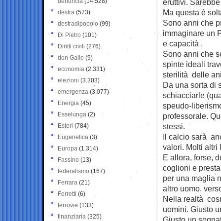
denuncia
(14.528)
eruttivi. Sarebb
Ma questa è sol
destra
(573)
Sono anni che pr
destradipopolo
(99)
immaginare un Pa
Di Pietro
(101)
e capacità .
Diritti civili
(276)
Sono anni che s
don Gallo
(9)
spinte ideali tra
economia
(2.331)
sterilità delle a
elezioni
(3.303)
Da una sorta di 
emergenza
(3.077)
schiacciarle (qua
Energia
(45)
speudo-liberismo
Esselunga
(2)
professorale. Qu
stessi.
Esteri
(784)
Il calcio sarà a
Eugenetica
(3)
valori. Molti altri
Europa
(1.314)
E allora, forse,
Fassino
(13)
coglioni e prest
federalismo
(167)
per una maglia n
Ferrara
(21)
altro uomo, verso
Ferretti
(6)
Nella realtà cos
ferrovie
(133)
uomini. Giusto u
finanziaria
(325)
Giusto un sognat