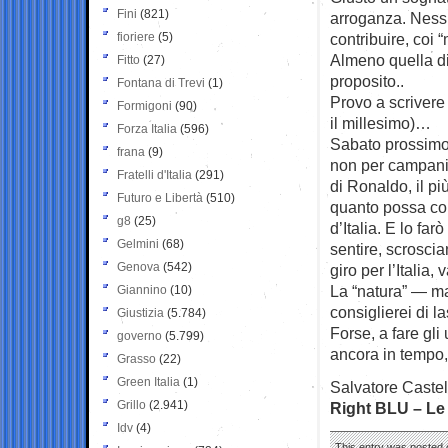
Fini
(821)
arroganza. Nessu
fioriere
(5)
contribuire, coi 
Almeno quella di
Fitto
(27)
proposito..
Fontana di Trevi
(1)
Provo a scrivere
Formigoni
(90)
il millesimo)…
Forza Italia
(596)
Sabato prossimo 
frana
(9)
non per campanil
Fratelli d'Italia
(291)
di Ronaldo, il p
Futuro e Libertà
(510)
quanto possa cont
g8
(25)
d’Italia. E lo fa
Gelmini
(68)
sentire, scroscian
Genova
(542)
giro per l’Italia
La “natura” — ma
Giannino
(10)
consiglierei di l
Giustizia
(5.784)
Forse, a fare gl
governo
(5.799)
ancora in tempo, 
Grasso
(22)
Green Italia
(1)
Salvatore Castel
Grillo
(2.941)
Right BLU – Le 
Idv
(4)
This entry was posted o