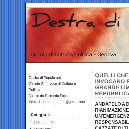
QUELLI CHE
Destra di Popolo.net
INVOCANO P
Circolo Genovese di Cultura e
GRANDE LIM
Politica
REPUBBLIC
Diretto da Riccardo Fucile
Scrivici: destradipopolo@gmail.com
ANDATELO A DI
RIANIMAZIONE
Categorie
UN’EMERGENZ
RESPONSABILI
100 giorni
(5)
CAZZATE DI T