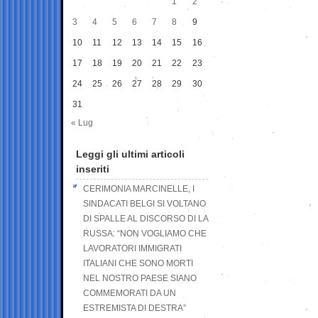
1
2
3
4
5
6
7
8
9
10
11
12
13
14
15
16
17
18
19
20
21
22
23
24
25
26
27
28
29
30
31
« Lug
Leggi gli ultimi articoli
inseriti
CERIMONIA MARCINELLE, I
SINDACATI BELGI SI VOLTANO
DI SPALLE AL DISCORSO DI LA
RUSSA: “NON VOGLIAMO CHE
LAVORATORI IMMIGRATI
ITALIANI CHE SONO MORTI
NEL NOSTRO PAESE SIANO
COMMEMORATI DA UN
ESTREMISTA DI DESTRA”