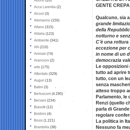
Aborto
(20)
GENTE CREPA
Acca Larentia
(2)
Alcool
(3)
Qualcuno, sia a 
Alemanno
(150)
grande limitazi
Alfano
(315)
della Repubblic
Alitalia
(123)
notturno e sen
Ambiente
(341)
C’è una rottura 
AN
(210)
eccezione per c
in nome di un d
Animali
(74)
democrazia val
Arancioni
(2)
Le opposizioni 
arte
(175)
tutto ad aprire 
Attentato
(329)
tutto, con un l
Auguri
(13)
senza mascherin
Batini
(3)
atteso troppo a
Berlusconi
(4.295)
Parlamento, le 
Bersani
(234)
Renzi (quello c
Biasotti
(12)
parla di Grande
Boldrini
(4)
regolare confe
Bossi
(1.221)
La politica in I
Nessuno fa mea
Brambilla
(38)