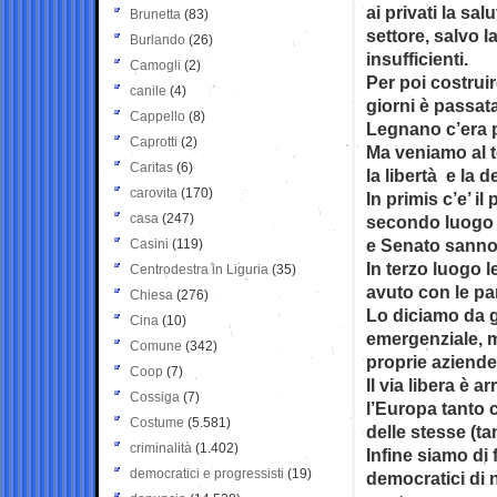
ai privati la sal
Brunetta
(83)
settore, salvo 
Burlando
(26)
insufficienti.
Camogli
(2)
Per poi costruir
canile
(4)
giorni è passat
Cappello
(8)
Legnano c’era p
Caprotti
(2)
Ma veniamo al t
Caritas
(6)
la libertà e la 
carovita
(170)
In primis c’e’ i
casa
(247)
secondo luogo e
e Senato sanno 
Casini
(119)
In terzo luogo l
Centrodestra in Liguria
(35)
avuto con le par
Chiesa
(276)
Lo diciamo da gi
Cina
(10)
emergenziale, m
Comune
(342)
proprie aziende 
Coop
(7)
Il via libera è 
Cossiga
(7)
l’Europa tanto c
Costume
(5.581)
delle stesse (ta
criminalità
(1.402)
Infine siamo di
democratici e progressisti
(19)
democratici di 