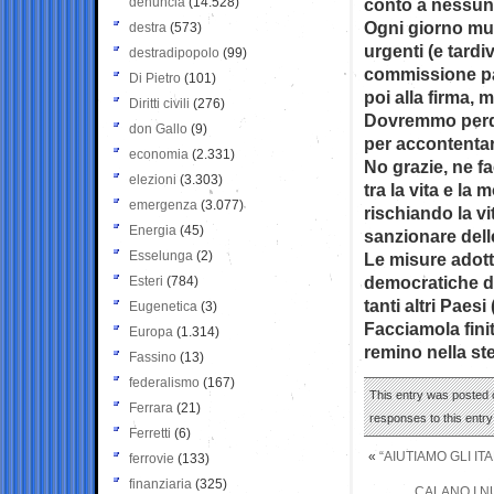
denuncia
(14.528)
conto a nessun
Ogni giorno muo
destra
(573)
urgenti (e tard
destradipopolo
(99)
commissione par
Di Pietro
(101)
poi alla firma, 
Diritti civili
(276)
Dovremmo perde
don Gallo
(9)
per accontentare
economia
(2.331)
No grazie, ne fa
elezioni
(3.303)
tra la vita e la 
emergenza
(3.077)
rischiando la v
Energia
(45)
sanzionare delle
Esselunga
(2)
Le misure adott
democratiche d
Esteri
(784)
tanti altri Paesi
Eugenetica
(3)
Facciamola finit
Europa
(1.314)
remino nella st
Fassino
(13)
federalismo
(167)
This entry was posted 
Ferrara
(21)
responses to this entr
Ferretti
(6)
«
“AIUTIAMO GLI I
ferrovie
(133)
finanziaria
(325)
CALANO I NU