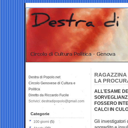
RAGAZZINA 
Destra di Popolo.net
LA PROCURA
Circolo Genovese di Cultura e
Politica
ALL’ESAME DEI
Diretto da Riccardo Fucile
SORVEGLIANZ
Scrivici: destradipopolo@gmail.com
FOSSERO INTE
CALCI IN CU
Categorie
Gli investigator
100 giorni
(5)
aggredito e
insul