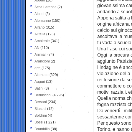
Aborto
(20)
giovanissima ca
Acca Larentia
(2)
andando a scuol
Alcool
(3)
Appena salita a 
Alemanno
(150)
origine africana
Alfano
(315)
calcio sul ginocch
Alitalia
(123)
ascoltava la musi
Ambiente
(341)
tu vada a scuola,
AN
(210)
Una frase cui son
Oggi la procura d
Animali
(74)
aggiunto Patrizi
Arancioni
(2)
l’indagine è anco
arte
(175)
violazione della 
Attentato
(329)
reclusione da sei
Auguri
(13)
commettere o com
Batini
(3)
motivi razziali, et
Berlusconi
(4.295)
Quella norma che,
Bersani
(234)
fogna razzista ch
Biasotti
(12)
Da venerdì i mili
Boldrini
(4)
sessantenne con c
Bossi
(1.221)
Per questo sono a
Torino, e hanno 
Brambilla
(38)