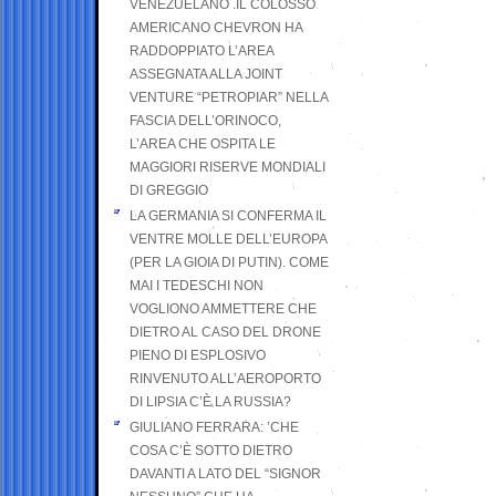
VENEZUELANO .IL COLOSSO
AMERICANO CHEVRON HA
RADDOPPIATO L’AREA
ASSEGNATA ALLA JOINT
VENTURE “PETROPIAR” NELLA
FASCIA DELL’ORINOCO,
L’AREA CHE OSPITA LE
MAGGIORI RISERVE MONDIALI
DI GREGGIO
LA GERMANIA SI CONFERMA IL
VENTRE MOLLE DELL’EUROPA
(PER LA GIOIA DI PUTIN). COME
MAI I TEDESCHI NON
VOGLIONO AMMETTERE CHE
DIETRO AL CASO DEL DRONE
PIENO DI ESPLOSIVO
RINVENUTO ALL’AEROPORTO
DI LIPSIA C’È LA RUSSIA?
GIULIANO FERRARA: ’CHE
COSA C’È SOTTO DIETRO
DAVANTI A LATO DEL “SIGNOR