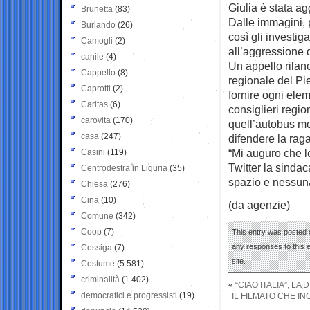
Giulia è stata ag
Brunetta
(83)
Dalle immagini, p
Burlando
(26)
così gli investig
Camogli
(2)
all’aggressione d
canile
(4)
Un appello rilanc
Cappello
(8)
regionale del Pi
Caprotti
(2)
fornire ogni elem
Caritas
(6)
consiglieri regi
carovita
(170)
quell’autobus mo
casa
(247)
difendere la rag
“Mi auguro che l
Casini
(119)
Twitter la sinda
Centrodestra in Liguria
(35)
spazio e nessuna
Chiesa
(276)
Cina
(10)
(da agenzie)
Comune
(342)
Coop
(7)
This entry was posted 
any responses to this 
Cossiga
(7)
site.
Costume
(5.581)
criminalità
(1.402)
«
“CIAO ITALIA”, LA
democratici e progressisti
(19)
IL FILMATO CHE IN