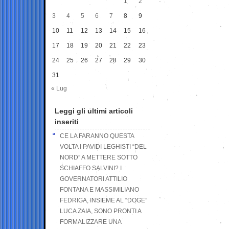
1
2
3
4
5
6
7
8
9
10
11
12
13
14
15
16
17
18
19
20
21
22
23
24
25
26
27
28
29
30
31
« Lug
Leggi gli ultimi articoli
inseriti
CE LA FARANNO QUESTA
VOLTA I PAVIDI LEGHISTI “DEL
NORD” A METTERE SOTTO
SCHIAFFO SALVINI? I
GOVERNATORI ATTILIO
FONTANA E MASSIMILIANO
FEDRIGA, INSIEME AL “DOGE”
LUCA ZAIA, SONO PRONTI A
FORMALIZZARE UNA