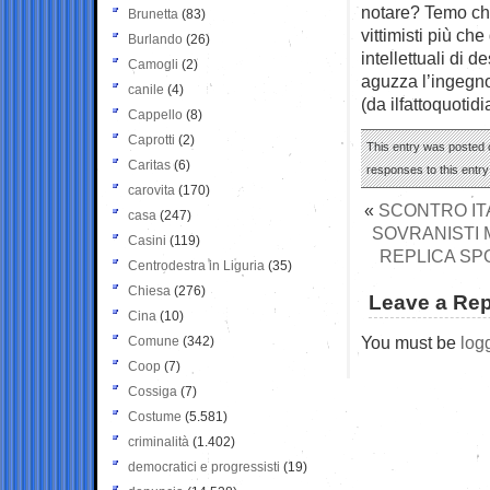
notare? Temo che 
Brunetta
(83)
vittimisti più ch
Burlando
(26)
intellettuali di 
Camogli
(2)
aguzza l’ingegn
canile
(4)
(da ilfattoquotidi
Cappello
(8)
Caprotti
(2)
This entry was posted o
Caritas
(6)
responses to this entr
carovita
(170)
«
SCONTRO ITA
casa
(247)
SOVRANISTI M
Casini
(119)
REPLICA SP
Centrodestra in Liguria
(35)
Chiesa
(276)
Leave a Rep
Cina
(10)
You must be
log
Comune
(342)
Coop
(7)
Cossiga
(7)
Costume
(5.581)
criminalità
(1.402)
democratici e progressisti
(19)