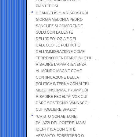
PIANTEDOSI
DE ANGELIS: “LA RISPOSTA DI
GIORGIA MELONI A PEDRO
SANCHEZ SI COMPRENDE
SOLO CON LA LENTE
DELL’IDEOLOGIA E DEL
CALCOLO: LE POLITICHE
DELL’IMMIGRAZIONE COME
TERRENO IDENTITARIO SU CUI
RIBADIRE L’APPARTENENZA
AL MONDO MAGA E COME
CONTINUAZIONE DELLA
POLITICA INTERNA CON ALTRI
MEZZI. INSOMMA, TRUMP CUI
RIBADIRE FEDELTÀ, VOX CUI
DARE SOSTEGNO, VANNACCI
CUI TOGLIERE SPAZIO”
“CRISTO NON ABITA NEI
PALAZZI DEL POTERE, MA SI
IDENTIFICA CON CHI È
AFFAMATO, FORESTIERO O