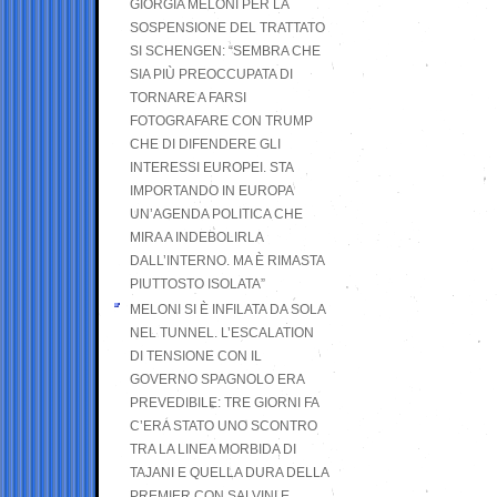
GIORGIA MELONI PER LA
SOSPENSIONE DEL TRATTATO
SI SCHENGEN: “SEMBRA CHE
SIA PIÙ PREOCCUPATA DI
TORNARE A FARSI
FOTOGRAFARE CON TRUMP
CHE DI DIFENDERE GLI
INTERESSI EUROPEI. STA
IMPORTANDO IN EUROPA
UN’AGENDA POLITICA CHE
MIRA A INDEBOLIRLA
DALL’INTERNO. MA È RIMASTA
PIUTTOSTO ISOLATA”
MELONI SI È INFILATA DA SOLA
NEL TUNNEL. L’ESCALATION
DI TENSIONE CON IL
GOVERNO SPAGNOLO ERA
PREVEDIBILE: TRE GIORNI FA
C’ERA STATO UNO SCONTRO
TRA LA LINEA MORBIDA DI
TAJANI E QUELLA DURA DELLA
PREMIER CON SALVINI E