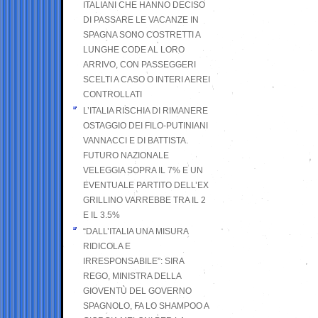
ITALIANI CHE HANNO DECISO
DI PASSARE LE VACANZE IN
SPAGNA SONO COSTRETTI A
LUNGHE CODE AL LORO
ARRIVO, CON PASSEGGERI
SCELTI A CASO O INTERI AEREI
CONTROLLATI
L’ITALIA RISCHIA DI RIMANERE
OSTAGGIO DEI FILO-PUTINIANI
VANNACCI E DI BATTISTA.
FUTURO NAZIONALE
VELEGGIA SOPRA IL 7% E UN
EVENTUALE PARTITO DELL’EX
GRILLINO VARREBBE TRA IL 2
E IL 3.5%
“DALL’ITALIA UNA MISURA
RIDICOLA E
IRRESPONSABILE”: SIRA
REGO, MINISTRA DELLA
GIOVENTÙ DEL GOVERNO
SPAGNOLO, FA LO SHAMPOO A