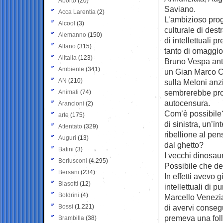
Aborto
(20)
Saviano.
Acca Larentia
(2)
L’ambizioso pro
Alcool
(3)
culturale di des
Alemanno
(150)
di intellettuali 
Alfano
(315)
tanto di omaggio 
Alitalia
(123)
Bruno Vespa anti
Ambiente
(341)
un Gian Marco Chi
AN
(210)
sulla Meloni anz
sembrerebbe propr
Animali
(74)
autocensura.
Arancioni
(2)
Com’è possibile?
arte
(175)
di sinistra, un’i
Attentato
(329)
ribellione al pe
Auguri
(13)
dal ghetto?
Batini
(3)
I vecchi dinosau
Berlusconi
(4.295)
Possibile che de
Bersani
(234)
In effetti avevo 
Biasotti
(12)
intellettuali di 
Boldrini
(4)
Marcello Venezian
Bossi
(1.221)
di avervi consegu
premeva una folla
Brambilla
(38)