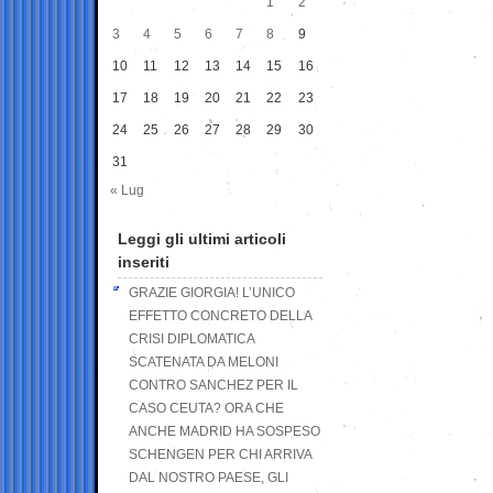
1
2
3
4
5
6
7
8
9
10
11
12
13
14
15
16
17
18
19
20
21
22
23
24
25
26
27
28
29
30
31
« Lug
Leggi gli ultimi articoli
inseriti
GRAZIE GIORGIA! L’UNICO
EFFETTO CONCRETO DELLA
CRISI DIPLOMATICA
SCATENATA DA MELONI
CONTRO SANCHEZ PER IL
CASO CEUTA? ORA CHE
ANCHE MADRID HA SOSPESO
SCHENGEN PER CHI ARRIVA
DAL NOSTRO PAESE, GLI