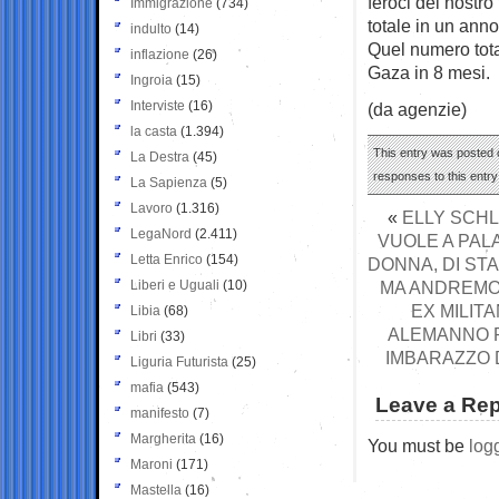
feroci del nostro
Immigrazione
(734)
totale in un anno
indulto
(14)
Quel numero total
inflazione
(26)
Gaza in 8 mesi.
Ingroia
(15)
Interviste
(16)
(da agenzie)
la casta
(1.394)
This entry was posted 
La Destra
(45)
responses to this entr
La Sapienza
(5)
Lavoro
(1.316)
«
ELLY SCHL
LegaNord
(2.411)
VUOLE A PAL
Letta Enrico
(154)
DONNA, DI ST
Liberi e Uguali
(10)
MA ANDREMO 
EX MILIT
Libia
(68)
ALEMANNO P
Libri
(33)
IMBARAZZO 
Liguria Futurista
(25)
mafia
(543)
Leave a Rep
manifesto
(7)
Margherita
(16)
You must be
log
Maroni
(171)
Mastella
(16)