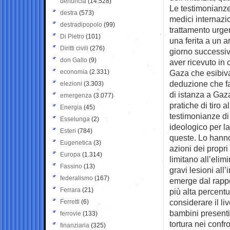
denuncia
(14.528)
Le testimonianze
destra
(573)
medici internazi
destradipopolo
(99)
trattamento urge
Di Pietro
(101)
una ferita a un a
Diritti civili
(276)
giorno successiv
don Gallo
(9)
aver ricevuto in 
economia
(2.331)
Gaza che esibivan
deduzione che fan
elezioni
(3.303)
di istanza a Gaza
emergenza
(3.077)
pratiche di tiro 
Energia
(45)
testimonianze d
Esselunga
(2)
ideologico per l
Esteri
(784)
queste. Lo hanno 
Eugenetica
(3)
azioni dei propri
Europa
(1.314)
limitano all’elim
Fassino
(13)
gravi lesioni all
federalismo
(167)
emerge dal rappo
Ferrara
(21)
più alta percent
considerare il li
Ferretti
(6)
bambini present
ferrovie
(133)
tortura nei conf
finanziaria
(325)