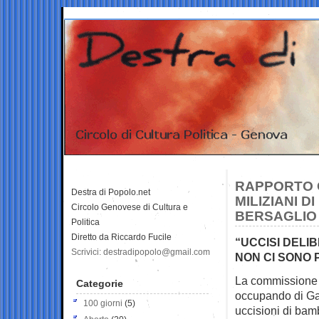
RAPPORTO O
Destra di Popolo.net
MILIZIANI 
Circolo Genovese di Cultura e
BERSAGLIO S
Politica
Diretto da Riccardo Fucile
“UCCISI DELIB
Scrivici: destradipopolo@gmail.com
NON CI SONO 
La commissione d
Categorie
occupando di
Ga
100 giorni
(5)
uccisioni di bam