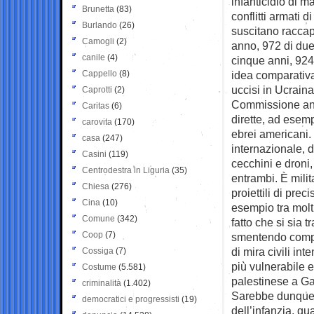
infanticidio di m
Brunetta
(83)
conflitti armati d
Burlando
(26)
suscitano raccapr
Camogli
(2)
anno, 972 di due 
canile
(4)
cinque anni, 924
Cappello
(8)
idea comparativa,
uccisi in Ucraina
Caprotti
(2)
Commissione ana
Caritas
(6)
dirette, ad esemp
carovita
(170)
ebrei americani.
casa
(247)
internazionale, d
Casini
(119)
cecchini e droni, 
Centrodestra in Liguria
(35)
entrambi. È mili
Chiesa
(276)
proiettili di prec
Cina
(10)
esempio tra molt
Comune
(342)
fatto che si sia 
Coop
(7)
smentendo compl
di mira civili in
Cossiga
(7)
più vulnerabile 
Costume
(5.581)
palestinese a G
criminalità
(1.402)
Sarebbe dunque 
democratici e progressisti
(19)
dell’infanzia, qu