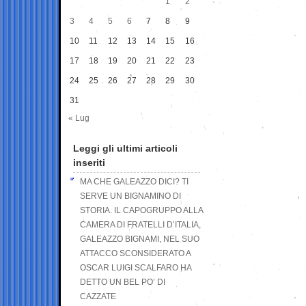
1
2
3
4
5
6
7
8
9
10
11
12
13
14
15
16
17
18
19
20
21
22
23
24
25
26
27
28
29
30
31
« Lug
Leggi gli ultimi articoli
inseriti
MA CHE GALEAZZO DICI? TI
SERVE UN BIGNAMINO DI
STORIA. IL CAPOGRUPPO ALLA
CAMERA DI FRATELLI D’ITALIA,
GALEAZZO BIGNAMI, NEL SUO
ATTACCO SCONSIDERATO A
OSCAR LUIGI SCALFARO HA
DETTO UN BEL PO’ DI
CAZZATE