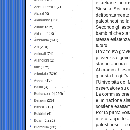
Aborto
(20)
israeliane, nonos
Acca Larentia
(2)
Striscia. Second
Alcool
(3)
deliberatamente 
Alemanno
(150)
palestinesi nella
Secondo gli esper
Alfano
(315)
bambini che sta
Alitalia
(123)
stessa esistenza 
Ambiente
(341)
futuro.
AN
(210)
Un’accusa gravis
Animali
(74)
piovere sul gover
Arancioni
(2)
stanno ancora co
arte
(175)
Abbiamo chiesto
Attentato
(329)
giurista Luigi Dan
Auguri
(13)
l’Università del M
Batini
(3)
osservatore su q
La commissione i
Berlusconi
(4.295)
eliminazione sis
Bersani
(234)
sostiene esatta
Biasotti
(12)
Per la prima vol
Boldrini
(4)
intero rapporto 
Bossi
(1.221)
palestinesi. È d
Brambilla
(38)