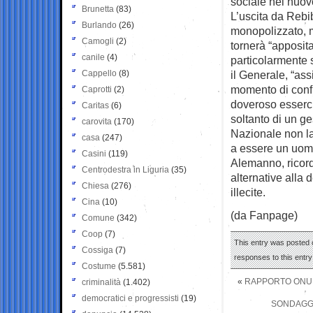
sociale nel nuov
Brunetta
(83)
L’uscita da Rebi
Burlando
(26)
monopolizzato, m
Camogli
(2)
tornerà “apposit
canile
(4)
particolarmente 
Cappello
(8)
il Generale, “as
momento di confr
Caprotti
(2)
doveroso esserci 
Caritas
(6)
soltanto di un g
carovita
(170)
Nazionale non la
casa
(247)
a essere un uomo
Casini
(119)
Alemanno, ricordi
Centrodestra in Liguria
(35)
alternative alla 
Chiesa
(276)
illecite.
Cina
(10)
(da Fanpage)
Comune
(342)
Coop
(7)
This entry was posted 
Cossiga
(7)
responses to this entr
Costume
(5.581)
«
RAPPORTO ONU SU
criminalità
(1.402)
democratici e progressisti
(19)
SONDAGGI