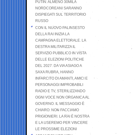
PUTIN: ALMENO 30MILA
NORDCOREANI SARANNO
DISPIEGATI SUL TERRITORIO
RUSSO
CON IL NUOVO PALINSESTO
DELLA RAI INIZIA LA
CAMPAGNA ELETTORALE. LA
DESTRA MILITARIZZA IL
SERVIZIO PUBBLICO IN VISTA
DELLE ELEZIONI POLITICHE
DEL 2027: DA VIA ASIAGO A
SAXA RUBRA, HANNO
INFARCITO DI AMANTI, AMICI E
PERSONAGGI IMPROBABILI
RADIO E TV, STERILIZZANDO
OGNI VOCE NON ORGANICA AL
GOVERNO. IL MESSAGGIO È
CHIARO: NON FACCIAMO
PRIGIONIERI. LA RAI È NOSTRA
E LA USEREMO PER VINCERE
LE PROSSIME ELEZIONI