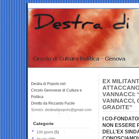
EX MILITAN
Destra di Popolo.net
ATTACCANO
Circolo Genovese di Cultura e
VANNACCI: 
Politica
VANNACCI,
Diretto da Riccardo Fucile
GRADITE”
Scrivici: destradipopolo@gmail.com
I CO-FONDATOR
Categorie
NON ESSERE P
DELL’EX SIND
100 giorni
(5)
CONOSCIAMO)