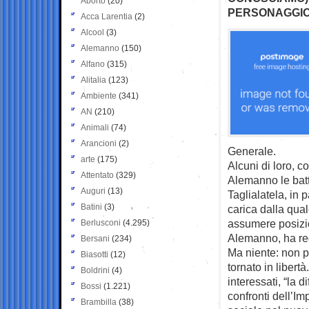
Aborto
(20)
PERSONAGGIO
Acca Larentia
(2)
Alcool
(3)
Alemanno
(150)
Alfano
(315)
Alitalia
(123)
Ambiente
(341)
AN
(210)
Animali
(74)
Arancioni
(2)
Generale.
arte
(175)
Alcuni di loro, 
Attentato
(329)
Alemanno le batta
Auguri
(13)
Taglialatela, in 
Batini
(3)
carica dalla qua
assumere posizion
Berlusconi
(4.295)
Alemanno, ha rega
Bersani
(234)
Ma niente: non p
Biasotti
(12)
tornato in libert
Boldrini
(4)
interessati, “la d
Bossi
(1.221)
confronti dell’Im
Brambilla
(38)