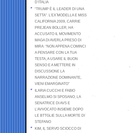
D’ITALIA
“TRUMP È IL LEADER DI UNA
SETTA”. L’EX MODELLA E MISS
CALIFORNIA 2009, CARRIE
PREJEAN BOLLER, HA
ACCUSATO IL MOVIMENTO
MAGA DI AVERLA PRESO DI
MIRA: “NON APPENA COMINCI
A PENSARE CON LA TUA
TESTA, A USARE IL BUON
SENSO E A METTERE IN
DISCUSSIONE LA
NARRAZIONE DOMINANTE,
VIENI EMARGINATO”
ILARIA CUCCHI E FABIO
ANSELMO SI SPOSANO; LA
SENATRICE DI AVS E
L’AVVOCATO INSIEME DOPO
LE BTTGLIE SULLA MORTE DI
STEFANO
KIM, IL SERVO SCIOCCO DI