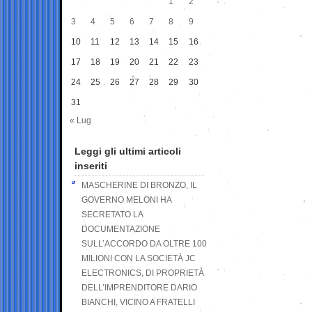
1
2
3
4
5
6
7
8
9
10
11
12
13
14
15
16
17
18
19
20
21
22
23
24
25
26
27
28
29
30
31
« Lug
Leggi gli ultimi articoli
inseriti
MASCHERINE DI BRONZO, IL
GOVERNO MELONI HA
SECRETATO LA
DOCUMENTAZIONE
SULL’ACCORDO DA OLTRE 100
MILIONI CON LA SOCIETÀ JC
ELECTRONICS, DI PROPRIETÀ
DELL’IMPRENDITORE DARIO
BIANCHI, VICINO A FRATELLI