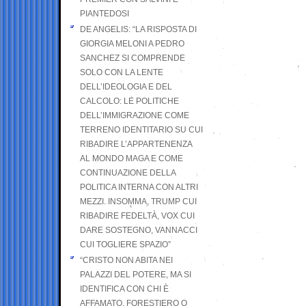
PIANTEDOSI
DE ANGELIS: “LA RISPOSTA DI
GIORGIA MELONI A PEDRO
SANCHEZ SI COMPRENDE
SOLO CON LA LENTE
DELL’IDEOLOGIA E DEL
CALCOLO: LE POLITICHE
DELL’IMMIGRAZIONE COME
TERRENO IDENTITARIO SU CUI
RIBADIRE L’APPARTENENZA
AL MONDO MAGA E COME
CONTINUAZIONE DELLA
POLITICA INTERNA CON ALTRI
MEZZI. INSOMMA, TRUMP CUI
RIBADIRE FEDELTÀ, VOX CUI
DARE SOSTEGNO, VANNACCI
CUI TOGLIERE SPAZIO”
“CRISTO NON ABITA NEI
PALAZZI DEL POTERE, MA SI
IDENTIFICA CON CHI È
AFFAMATO, FORESTIERO O