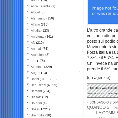
Aborto
(20)
Acca Larentia
(2)
Alcool
(3)
Alemanno
(150)
Alfano
(315)
L’altro grande c
Alitalia
(123)
voti, ben otto pun
Ambiente
(341)
posto sul podio de
AN
(210)
Movimento 5 stel
Animali
(74)
Forza Italia e la
Arancioni
(2)
7,8% e il 5,7%. 
arte
(175)
Chi invece ha un
Attentato
(329)
prende il 6%, ra
Auguri
(13)
(da agenzie)
Batini
(3)
Berlusconi
(4.295)
This entry was posted 
Bersani
(234)
responses to this entr
Biasotti
(12)
«
SONDAGGIO BIDIM
Boldrini
(4)
QUANDO SI TRA
Bossi
(1.221)
LA COMMIS
Brambilla
(38)