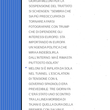
GIORGIA MELONI PER LA
SOSPENSIONE DEL TRATTATO
SI SCHENGEN: “SEMBRA CHE
SIA PIÙ PREOCCUPATA DI
TORNARE A FARSI
FOTOGRAFARE CON TRUMP
CHE DI DIFENDERE GLI
INTERESSI EUROPEI. STA
IMPORTANDO IN EUROPA
UN’AGENDA POLITICA CHE
MIRA A INDEBOLIRLA
DALL’INTERNO. MA È RIMASTA
PIUTTOSTO ISOLATA”
MELONI SI È INFILATA DA SOLA
NEL TUNNEL. L’ESCALATION
DI TENSIONE CON IL
GOVERNO SPAGNOLO ERA
PREVEDIBILE: TRE GIORNI FA
C’ERA STATO UNO SCONTRO
TRA LA LINEA MORBIDA DI
TAJANI E QUELLA DURA DELLA
PREMIER CON SALVINI E