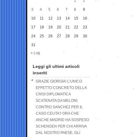
1
2
3
4
5
6
7
8
9
10
11
12
13
14
15
16
17
18
19
20
21
22
23
24
25
26
27
28
29
30
31
« Lug
Leggi gli ultimi articoli
inseriti
GRAZIE GIORGIA! L’UNICO
EFFETTO CONCRETO DELLA
CRISI DIPLOMATICA
SCATENATA DA MELONI
CONTRO SANCHEZ PER IL
CASO CEUTA? ORA CHE
ANCHE MADRID HA SOSPESO
SCHENGEN PER CHI ARRIVA
DAL NOSTRO PAESE, GLI