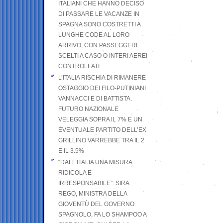
ITALIANI CHE HANNO DECISO
DI PASSARE LE VACANZE IN
SPAGNA SONO COSTRETTI A
LUNGHE CODE AL LORO
ARRIVO, CON PASSEGGERI
SCELTI A CASO O INTERI AEREI
CONTROLLATI
L’ITALIA RISCHIA DI RIMANERE
OSTAGGIO DEI FILO-PUTINIANI
VANNACCI E DI BATTISTA.
FUTURO NAZIONALE
VELEGGIA SOPRA IL 7% E UN
EVENTUALE PARTITO DELL’EX
GRILLINO VARREBBE TRA IL 2
E IL 3.5%
“DALL’ITALIA UNA MISURA
RIDICOLA E
IRRESPONSABILE”: SIRA
REGO, MINISTRA DELLA
GIOVENTÙ DEL GOVERNO
SPAGNOLO, FA LO SHAMPOO A