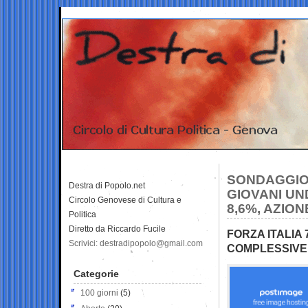
SONDAGGIO B
Destra di Popolo.net
GIOVANI UND
Circolo Genovese di Cultura e
8,6%, AZION
Politica
Diretto da Riccardo Fucile
FORZA ITALIA 
Scrivici: destradipopolo@gmail.com
COMPLESSIVE
Categorie
100 giorni
(5)