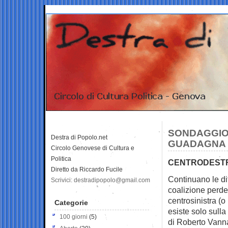
SONDAGGIO 
Destra di Popolo.net
GUADAGNA 
Circolo Genovese di Cultura e
Politica
CENTRODESTRA
Diretto da Riccardo Fucile
Continuano le dif
Scrivici: destradipopolo@gmail.com
coalizione perde
centrosinistra (o
Categorie
esiste solo sulla 
100 giorni
(5)
di Roberto Vanna