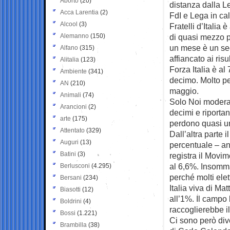
Aborto
(20)
distanza dalla L
Acca Larentia
(2)
FdI e Lega in c
Alcool
(3)
Fratelli d’Italia 
Alemanno
(150)
di quasi mezzo p
un mese è un segn
Alfano
(315)
affiancato ai risul
Alitalia
(123)
Forza Italia è al
Ambiente
(341)
decimo. Molto pe
AN
(210)
maggio.
Animali
(74)
Solo Noi moderat
Arancioni
(2)
decimi e riportan
arte
(175)
perdono quasi u
Attentato
(329)
Dall’altra parte 
Auguri
(13)
percentuale – an
Batini
(3)
registra il Movim
al 6,6%. Insomma
Berlusconi
(4.295)
perché molti elet
Bersani
(234)
Italia viva di Ma
Biasotti
(12)
all’1%. Il campo
Boldrini
(4)
raccoglierebbe i
Bossi
(1.221)
Ci sono però dive
Brambilla
(38)