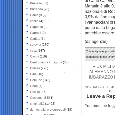
di Carlo Calenda 
Brunetta
(83)
Marattin è allo 0
Burlando
(26)
nazionale di Rob
Camogli
(2)
0,9% da fine mag
canile
(4)
I vannacciani or
Cappello
(8)
punto dalla Lega
potrebbe essere 
Caprotti
(2)
Caritas
(6)
(da agenzie)
carovita
(170)
casa
(247)
This entry was posted 
Casini
(119)
responses to this entr
Centrodestra in Liguria
(35)
«
EX MILI
Chiesa
(276)
ALEMANNO P
Cina
(10)
IMBARAZZO 
Comune
(342)
Coop
(7)
SONDAGGIO BIDIMEDI
AVS
Cossiga
(7)
Leave a Rep
Costume
(5.581)
criminalità
(1.402)
You must be
log
democratici e progressisti
(19)