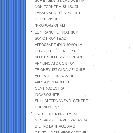
SCHENGEN. SE LA DUCETTA
NON TORNERA’ SUI SUOI
PASSI MADRID HA PRONTE
DELLE MISURE
“PROPORZIONALI
LE “FRANCHE TIRATRICI”
SONO PRONTE AD
AFFOSSARE (DI NUOVO) LA
LEGGE ELETTORALE? IL
BLUFF SULLE PREFERENZE
ANNUNCIATO CON TONI
TRIONFALISTICI DA MELONI E
ALLEATI FA INCAZZARE LE
PARLAMENTARI DEL
CENTRODESTRA,
INCAROGNITE
SULL’ALTERNANZA DI GENERE
CHE NON C’E’
FACT-CHECKING: I FALSI
MESSAGGI E LA PROPAGANDA
DIETRO LA TRAGEDIA DI
CEUTA: LA DISINFORMAZIONE